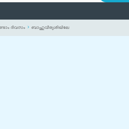
്ടാം ദിവസം
ബാഹുവീര്യശിഖിലേ