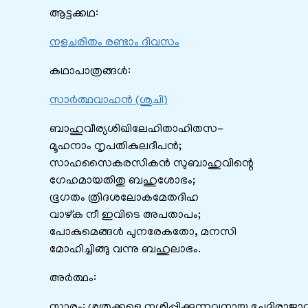
ആട്ടക്കഥ:
നളചരിതം രണ്ടാം ദിവസം
കഥാപാത്രങ്ങൾ:
സാർത്ഥവാഹൻ (ശുചി)
ബാഹുവീര്യശിഖിലേഹിതാഹിതസ-
മൂഹനാം നൃപതികുലദീപൻ;
സാഹസൈകരസികൻ സുബാഹുവിന്റെ
ഗേഹമായതിതു ബഹുശോഭം;
ഭൂഗതം ത്രിദശലോകമേതദിഹ
വാഴ്ക നീ ഇവിടെ അപതാപം;
പോകുമെങ്ങൾ പുനരേകതോ, മനസി
മോഹിച്ചിങ്ങു വന്നു ബഹുലാഭം.
അർത്ഥം:
സാരം: ശത്രുക്കളെ നശിപ്പിക്കുന്നവനായ ചേദിരാജാവ