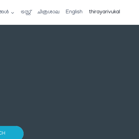
്ങൾ
ട്രസ്റ്റ്
ചിത്രശാല
English
thirayarivukal