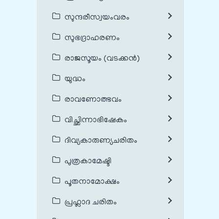
സുന്ദരീസ്വയംവരം
സുഭദ്രാഹരണം
രാജസൂയം (വടക്കൻ)
യുദ്ധം
രാവണോത്ഭവം
വിച്ഛിന്നാഭിഷേകം
ദിവ്യകാരുണ്യചരിതം
പുത്രകാമേഷ്ടി
പൂതനാമോക്ഷം
പ്രഹ്ലാദ ചരിതം