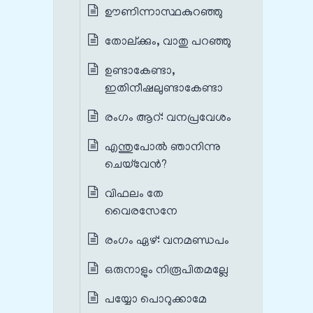
ഊണിന്നാസ്ഥകുറഞ്ഞു
തോല്ക്കും, വാതു പറഞ്ഞു
ഉണ്ടാകേണ്ടാ,
ഇതിനീഷലുണ്ടാകേണ്ടാ
രംഗം ആറ്‌: വനപ്രവേശം
എന്തുപോൽ ഞാനിന്നു
ചെയ്‌വേൻ?
വിഫലം തേ
വൈരസേനേ
രംഗം ഏഴ്‌: വനമണ്ഡപം
ഒരുനാളും നിരൂപിതമല്ലേ
പയ്യോ പൊറുക്കാമേ