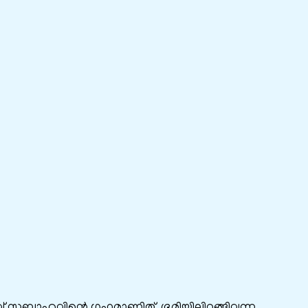
്‌ സുബാഹുവിന്റെ ഗൃഹമാണിത്‌. ഭൂമിയിലിറങ്ങിവന്ന