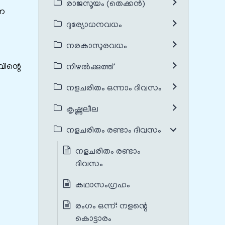
രാജസൂയം (തെക്കൻ)
്ന
ദുര്യോധനവധം
നരകാസുരവധം
വിന്റെ
നിഴൽക്കുത്ത്
നളചരിതം ഒന്നാം ദിവസം
കൃഷ്ണലീല
നളചരിതം രണ്ടാം ദിവസം
നളചരിതം രണ്ടാം
ദിവസം
കഥാസംഗ്രഹം
രംഗം ഒന്ന്: ‌നളന്റെ
കൊട്ടാരം