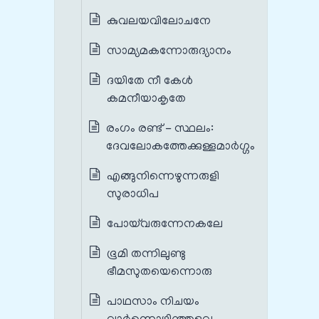
കുവലയവിലോചനേ
സാമ്യമകന്നോരുദ്യാനം
ദയിതേ നീ കേൾ
കമനീയാകൃതേ
രംഗം രണ്ട് - സ്ഥലം:
ദേവലോകത്തേക്കുള്ളമാർഗ്ഗം
എങ്ങുനിന്നെഴുന്നരുളി
സുരാധിപ
പോയ്‌വരുന്നേനകലേ
ഭൂമി തന്നിലുണ്ടു
ഭീമസുതയെന്നൊരു
പാഥസാം നിചയം