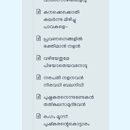
വാർന്നൊഴിഞ്ഞളവു
കനക്കെക്കൊതി
കലർന്നു മിഴിച്ചു
പാവകളെ-
പ്രവണനെങ്ങളിൽ
ഭക്തിമാൻ നളൻ
വഴിയേതുമേ
പിഴയാതെയവനോടു
നരപതി നളനവൻ
നിരവധി ബലനിധി
പുഷ്പകരനെന്നുണ്ടേകൻ
തത്കുലസമുദ്ഭവൻ
രംഗം മൂന്ന്‌:
പുഷ്കരന്റെകൊട്ടാരം