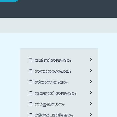
രുഗ്മിണീസ്വയംവരം
സന്താനഗോപാലം
സീതാസ്വയംവരം
ദേവയാനി സ്വയംവരം
സേതുബന്ധനം
ശ്രീരാമപട്ടാഭിഷേകം