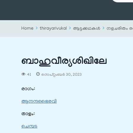
Home
thirayarivukal
ആട്ടക്കഥകൾ
നളചരിതം രണ
ബാഹുവീര്യശിഖിലേ
41
സെപ്റ്റംബർ 30, 2023
രാഗം:
ആനന്ദഭൈരവി
താളം:
ചെമ്പട