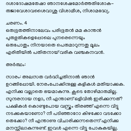
ദശാദോഷമതേഷാ ഞാനശേഷമോർത്തതിശോക-
രുജാവേശാവശൈവാശു വിശാമീശ, നിശാമദ്ധ്യേ.
ചരണം. 4
ഒരുഭൂതത്തിനാലേവം പരിഭൂതൻ മമ കാന്തൻ
പുരുഭുതികളെപ്പോലെ പുനരെന്നെയും
ഒരുപോതും നിനയാതെ പെരുമാറുന്നതു മൂലം
എരിതീയിൽ പതിതനായ്‌ വരിക വഞ്ചകനവൻ.
അർത്ഥം:
സാരം: അലസത വർദ്ധിച്ചതിനാൽ ഞാൻ
ഉറങ്ങിപ്പോയി. നേരംപോക്കിനുള്ള കളികൾ മതിയാക്കുക.
എനിക്കു വല്ലാതെ ഭയമാകുന്നു. കൂടെ തോഴിമാരുമില്ല.
സുന്ദരനായ നളാ, നീ എന്താണ്‌ ഒളിവിൽ ഇരിക്കുന്നത്‌?
പക്ഷികൾ കൊണ്ടുപോയ വസ്ത്രം തിരഞ്ഞ്‌ എന്നെ വിട്ടു
നടക്കുകയാണോ? നീ പടിഞ്ഞാറോ കിഴക്കോ വടക്കോ
തെക്കോ? നീ എന്താണു വിചാരിക്കുന്നതെന്ന്‌ എനിക്കു
മനസ്സിലാകുന്നുണ്ട്‌. ഇവൾ എന്നെ വിട്ടു പോകുകയില്ല.