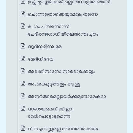
ഉച്ഛിഷ്ടം ഭുജിക്കയില്ലൊരുനാളുമേ ഞാൻ
ചൊന്നതൊക്കെയുമേവം തന്നെ
രംഗം പതിനൊന്ന്‌:
ചേദിരാജധാനിയിലെഅന്തഃപുരം
സുദിനമിന്നു മേ
മേദിനീദേവ
അടക്കിനാനോ നാടൊക്കെയും
അംശകമുടുത്തതും ആശു
അനർത്ഥമെല്ലാവർക്കുമുണ്ടാമേകദാ
സംശയമെനിക്കില്ലാ
വേർപെട്ടോടുമെന്നു
നിനച്ചവണ്ണമല്ല ദൈവമാർക്കുമേ