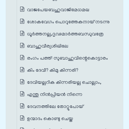
വാജപേയബഹുവാജിമേധമഖ
ശോകവേഗം പൊറുത്തേകനായ്‌ നടന്നു
ധൂർത്തനല്ല,ദൃഢമാർത്തബന്ധുവത്രേ
ബാഹുവീര്യശിഖിലേ
രംഗം പത്ത്‌: സുബാഹുവിന്റെകൊട്ടാരം
കിം ദേവീ? കിമു കിന്നരി?
ദേവിയല്ലറിക കിന്നരിയല്ല ചൊല്ലാം,
എന്തു നിൻപ്രിയൻ നിന്നെ
ദേവനത്തിലേ തോറ്റുപോയ്‌
ഉന്മാദം കൊണ്ടു ചെയ്ത