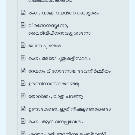
നിഷ്ഫലമാക്കരുതേ
രംഗം നാല്‌: നളന്‍റെ കൊട്ടാരം
വീരസേനസൂനോ,
വൈരിവിപിനദാവകൃശാനോ
ജാനേ പുഷ്കര
രംഗം അഞ്ച്‌: ചൂതൂകളിസ്ഥലം
ദേവനം വിനോദനായ ദേവനിർമ്മിതം
ഊണിന്നാസ്ഥകുറഞ്ഞു
തോല്ക്കും, വാതു പറഞ്ഞു
ഉണ്ടാകേണ്ടാ, ഇതിനീഷലുണ്ടാകേണ്ടാ
രംഗം ആറ്‌: വനപ്രവേശം
എന്തുപോൽ ഞാനിന്നു ചെയ്‌വേൻ?