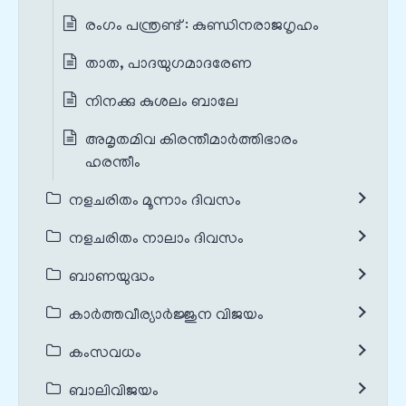
രംഗം പന്ത്രണ്ട്‌ : കുണ്ഡിനരാജഗൃഹം
താത, പാദയുഗമാദരേണ
നിനക്കു കുശലം ബാലേ
അമൃതമിവ കിരന്തീമാർത്തിഭാരം
ഹരന്തീം
നളചരിതം മൂന്നാം ദിവസം
നളചരിതം നാലാം ദിവസം
ബാണയുദ്ധം
കാർത്തവീര്യാർജ്ജുന വിജയം
കംസവധം
ബാലിവിജയം