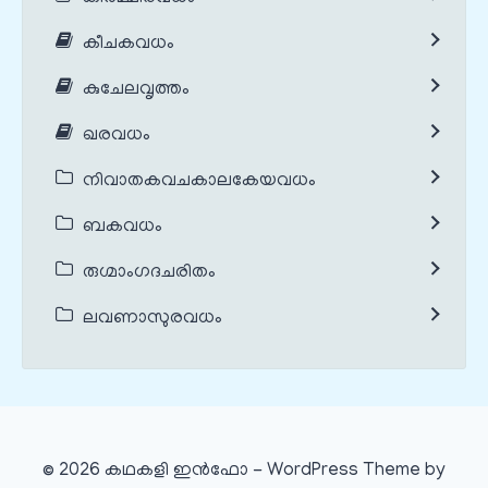
കീചകവധം
കുചേലവൃത്തം
ഖരവധം
നിവാതകവചകാലകേയവധം
ബകവധം
രുഗ്മാംഗദചരിതം
ലവണാസുരവധം
© 2026 കഥകളി ഇൻഫോ - WordPress Theme by