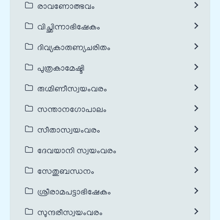
രാവണോത്ഭവം
വിച്ഛിന്നാഭിഷേകം
ദിവ്യകാരുണ്യചരിതം
പുത്രകാമേഷ്ടി
രുഗ്മിണീസ്വയംവരം
സന്താനഗോപാലം
സീതാസ്വയംവരം
ദേവയാനി സ്വയംവരം
സേതുബന്ധനം
ശ്രീരാമപട്ടാഭിഷേകം
സുന്ദരീസ്വയംവരം