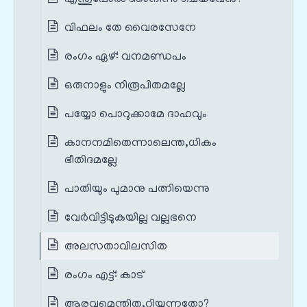
വിഫലം തേ വൈരസേനേ
രംഗം ഏഴ്‌: വനമണ്ഡപം
ഒരുനാളും നിരൂപിതമല്ലേ
പയ്യോ പൊറുക്കാമേ ദാഹവും
കാനനമിതെന്നാലെന്ത,ധികം
ഭീതിദമല്ലേ
പാതിയും പുമാനു പത്നിയെന്നു
വേർവിട്ടിടുകയില്ല വല്ലഭനെ
അലസതാവിലസിത
രംഗം എട്ട്‌: കാട്‌
ആരവമെന്തിത,റിയുന്നതോ?