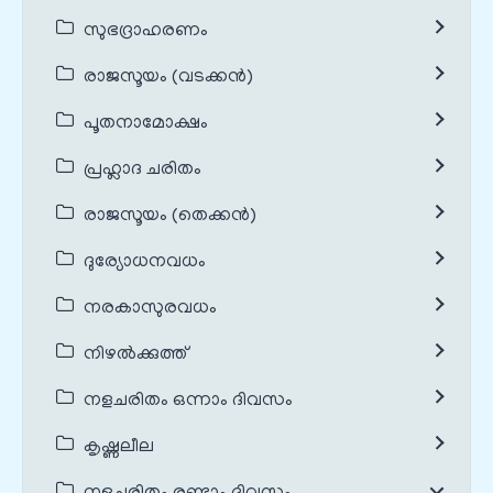
സുഭദ്രാഹരണം
രാജസൂയം (വടക്കൻ)
പൂതനാമോക്ഷം
പ്രഹ്ലാദ ചരിതം
രാജസൂയം (തെക്കൻ)
ദുര്യോധനവധം
നരകാസുരവധം
നിഴൽക്കുത്ത്
നളചരിതം ഒന്നാം ദിവസം
കൃഷ്ണലീല