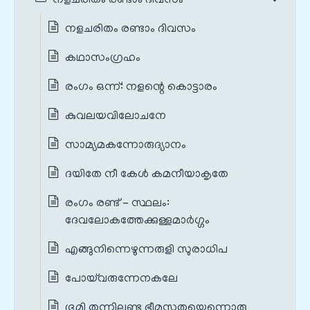
നളചരിതം രണ്ടാം ദിവസം
നളചരിതം രണ്ടാം ദിവസം
കഥാസംഗ്രഹം
രംഗം ഒന്ന്: ‌നളന്റെ കൊട്ടാരം
കുവലയവിലോചനേ
സാമ്യമകന്നോരുദ്യാനം
ദയിതേ നീ കേൾ കമനീയാകൃതേ
രംഗം രണ്ട് - സ്ഥലം:
ദേവലോകത്തേക്കുള്ളമാർഗ്ഗം
എങ്ങുനിന്നെഴുന്നരുളി സുരാധിപ
പോയ്‌വരുന്നേനകലേ
ഭൂമി തന്നിലുണ്ടു ഭീമസുതയെന്നൊരു