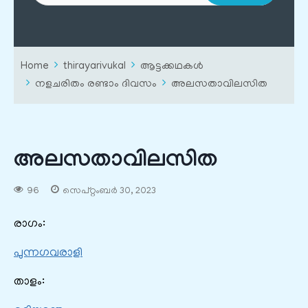
Home
thirayarivukal
ആട്ടക്കഥകൾ
നളചരിതം രണ്ടാം ദിവസം
അലസതാവിലസിത
അലസതാവിലസിത
96
സെപ്റ്റംബർ 30, 2023
രാഗം:
പുന്നഗവരാളി
താളം: