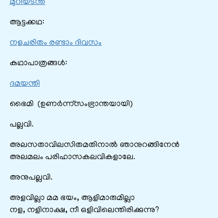
മുറിയടന്ത
ആട്ടക്കഥ:
നളചരിതം രണ്ടാം ദിവസം
കഥാപാത്രങ്ങൾ:
ദമയന്തി
ഭൈമി (ഉണർന്ന്‌സംഭ്രാന്തയായി)
പല്ലവി.
അലസതാവിലസിതമതിനാൽ ഞാനുറങ്ങിനേൻ
അലമലം പരിഹാസകലവികളാലേ.
അനുപല്ലവി.
അളവില്ലാ മമ ഭയം, ആളിമാരുമില്ലാ
നള, നളിനാക്ഷ, നീ ഒളിവിലെന്തിരിക്കുന്നു?