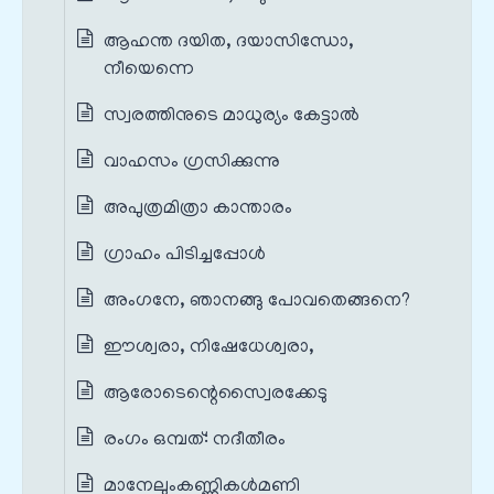
ആഹന്ത ദയിത, ദയാസിന്ധോ,
നീയെന്നെ
സ്വരത്തിനുടെ മാധുര്യം കേട്ടാല്‍
വാഹസം ഗ്രസിക്കുന്നു
അപുത്രമിത്രാ കാന്താരം
ഗ്രാഹം പിടിച്ചപ്പോൾ
അംഗനേ, ഞാനങ്ങു പോവതെങ്ങനെ?
ഈശ്വരാ, നിഷേധേശ്വരാ,
ആരോടെന്റെസ്വൈരക്കേടു
രംഗം ഒമ്പത്: നദീതീരം
മാനേലുംകണ്ണികൾമണി