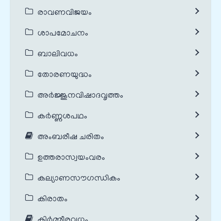
രാവണവിജയം
ശാപമോചനം
ബാലിവധം
തോരണയുദ്ധം
അർജ്ജുനവിഷാദവൃത്തം
കർണ്ണശപഥം
അംബരീഷ ചരിതം
ഉത്തരാസ്വയംവരം
കല്യാണസൗഗന്ധികം
കിരാതം
കിർമ്മീരവധം