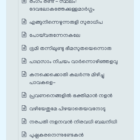
രംഗം രണ്ട് - സ്ഥലം:
ദേവലോകത്തേക്കുള്ളമാർഗ്ഗം
എങ്ങുനിന്നെഴുന്നരുളി സുരാധിപ
പോയ്‌വരുന്നേനകലേ
ഭൂമി തന്നിലുണ്ടു ഭീമസുതയെന്നൊരു
പാഥസാം നിചയം വാർന്നൊഴിഞ്ഞളവു
കനക്കെക്കൊതി കലർന്നു മിഴിച്ചു
പാവകളെ-
പ്രവണനെങ്ങളിൽ ഭക്തിമാൻ നളൻ
വഴിയേതുമേ പിഴയാതെയവനോടു
നരപതി നളനവൻ നിരവധി ബലനിധി
പുഷ്പകരനെന്നുണ്ടേകൻ