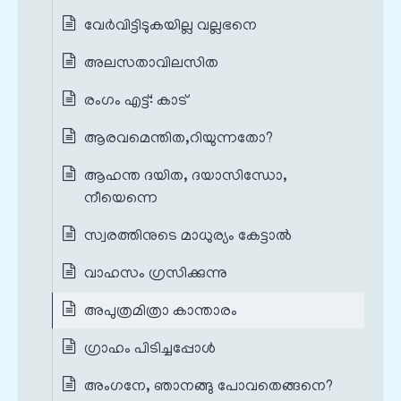
വേർവിട്ടിടുകയില്ല വല്ലഭനെ
അലസതാവിലസിത
രംഗം എട്ട്‌: കാട്‌
ആരവമെന്തിത,റിയുന്നതോ?
ആഹന്ത ദയിത, ദയാസിന്ധോ,
നീയെന്നെ
സ്വരത്തിനുടെ മാധുര്യം കേട്ടാല്‍
വാഹസം ഗ്രസിക്കുന്നു
അപുത്രമിത്രാ കാന്താരം
ഗ്രാഹം പിടിച്ചപ്പോൾ
അംഗനേ, ഞാനങ്ങു പോവതെങ്ങനെ?