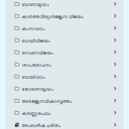
ബാണയുദ്ധം
കാർത്തവീര്യാർജ്ജുന വിജയം
കംസവധം
ബാലിവിജയം
രാവണവിജയം
ശാപമോചനം
ബാലിവധം
തോരണയുദ്ധം
അർജ്ജുനവിഷാദവൃത്തം
കർണ്ണശപഥം
അംബരീഷ ചരിതം