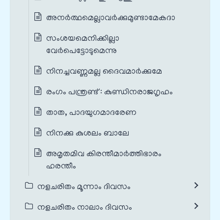
അനർത്ഥമെല്ലാവർക്കുമുണ്ടാമേകദാ
സംശയമെനിക്കില്ലാ
വേർപെട്ടോടുമെന്നു
നിനച്ചവണ്ണമല്ല ദൈവമാർക്കുമേ
രംഗം പന്ത്രണ്ട്‌ : കുണ്ഡിനരാജഗൃഹം
താത, പാദയുഗമാദരേണ
നിനക്കു കുശലം ബാലേ
അമൃതമിവ കിരന്തീമാർത്തിഭാരം
ഹരന്തീം
നളചരിതം മൂന്നാം ദിവസം
നളചരിതം നാലാം ദിവസം