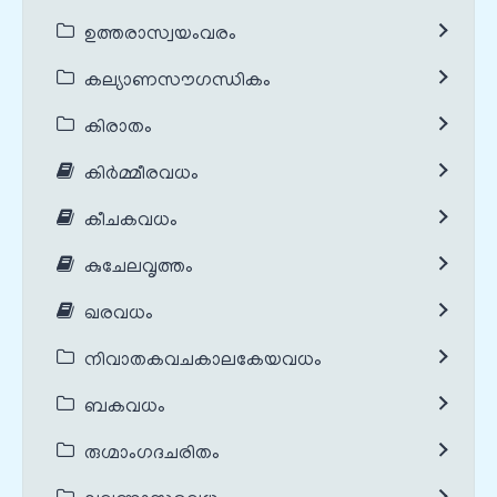
ഉത്തരാസ്വയംവരം
കല്യാണസൗഗന്ധികം
കിരാതം
കിർമ്മീരവധം
കീചകവധം
കുചേലവൃത്തം
ഖരവധം
നിവാതകവചകാലകേയവധം
ബകവധം
രുഗ്മാംഗദചരിതം