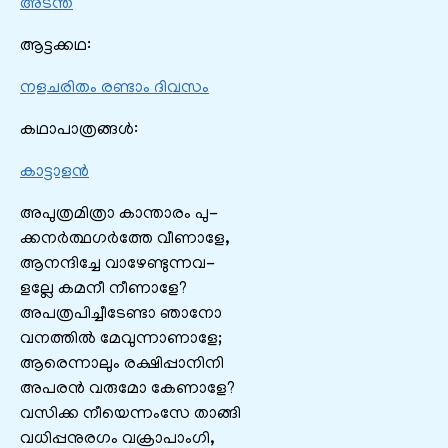
അടന്ത
ആട്ടക്കഥ:
നളചരിതം രണ്ടാം ദിവസം
കഥാപാത്രങ്ങൾ:
കാട്ടാളൻ
അപുത്രമിത്രാ കാന്താരം പു-
ക്കനർത്ഥഗർത്തേ വീണാളേ,
ആനന്ദിച്ചേ വാഴേണ്ടുന്നവ-
ളല്ലേ കമനീ നീണാളേ?
അപത്രപിച്ചീടേണ്ടാ ഞാനോ
വനത്തിൽ മേവുന്നാണാളേ;
ആരെന്നാലും രക്ഷിപ്പാനിനി
അപരൻ വരുമോ കേണാളേ?
വസിക്ക നീയെന്നംസേ താങ്ങി
വധിപ്പനുരഗം വക്രാപാംഗി,