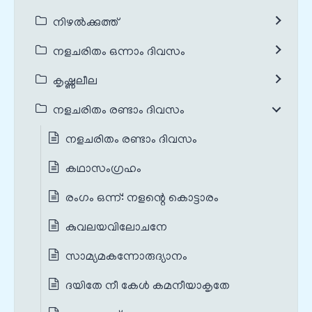
നിഴൽക്കുത്ത്
നളചരിതം ഒന്നാം ദിവസം
കൃഷ്ണലീല
നളചരിതം രണ്ടാം ദിവസം
നളചരിതം രണ്ടാം ദിവസം
കഥാസംഗ്രഹം
രംഗം ഒന്ന്: ‌നളന്റെ കൊട്ടാരം
കുവലയവിലോചനേ
സാമ്യമകന്നോരുദ്യാനം
ദയിതേ നീ കേൾ കമനീയാകൃതേ