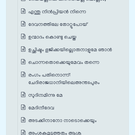
എന്തു നിൻപ്രിയൻ നിന്നെ
ദേവനത്തിലേ തോറ്റുപോയ്‌
ഉന്മാദം കൊണ്ടു ചെയ്ത
ഉച്ഛിഷ്ടം ഭുജിക്കയില്ലൊരുനാളുമേ ഞാൻ
ചൊന്നതൊക്കെയുമേവം തന്നെ
രംഗം പതിനൊന്ന്‌:
ചേദിരാജധാനിയിലെഅന്തഃപുരം
സുദിനമിന്നു മേ
മേദിനീദേവ
അടക്കിനാനോ നാടൊക്കെയും
അംശകമുടുത്തതും ആശു