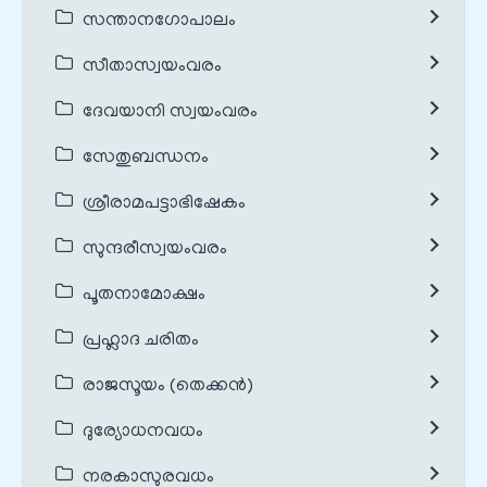
സന്താനഗോപാലം
സീതാസ്വയംവരം
ദേവയാനി സ്വയംവരം
സേതുബന്ധനം
ശ്രീരാമപട്ടാഭിഷേകം
സുന്ദരീസ്വയംവരം
പൂതനാമോക്ഷം
പ്രഹ്ലാദ ചരിതം
രാജസൂയം (തെക്കൻ)
ദുര്യോധനവധം
നരകാസുരവധം