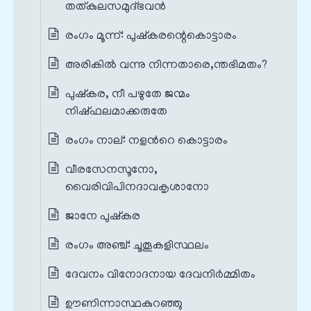
തത്കുലസമുദ്ഭവൻ
രംഗം മൂന്ന്‌: പുഷ്കരന്റെകൊട്ടാരം
അരികിൽ വന്നു നിന്നതാരെ,ന്തഭിമതം?
പുഷ്കര, നീ പഴുതേ ജന്മം
നിഷ്ഫലമാക്കരുതേ
രംഗം നാല്‌: നളന്‍റെ കൊട്ടാരം
വീരസേനസൂനോ,
വൈരിവിപിനദാവകൃശാനോ
ജാനേ പുഷ്കര
രംഗം അഞ്ച്‌: ചൂതൂകളിസ്ഥലം
ദേവനം വിനോദനായ ദേവനിർമ്മിതം
ഊണിന്നാസ്ഥകുറഞ്ഞു