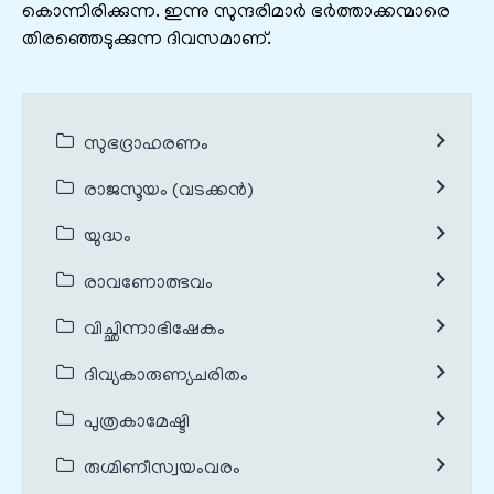
കൊന്നിരിക്കുന്ന. ഇന്നു സുന്ദരിമാർ ഭർത്താക്കന്മാരെ
തിരഞ്ഞെടുക്കുന്ന ദിവസമാണ്‌.
സുഭദ്രാഹരണം
രാജസൂയം (വടക്കൻ)
യുദ്ധം
രാവണോത്ഭവം
വിച്ഛിന്നാഭിഷേകം
ദിവ്യകാരുണ്യചരിതം
പുത്രകാമേഷ്ടി
രുഗ്മിണീസ്വയംവരം