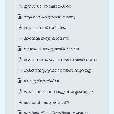
ഈശ്വരാ, നിഷേധേശ്വരാ,
ആരോടെന്റെസ്വൈരക്കേടു
രംഗം ഒമ്പത്: നദീതീരം
മാനേലുംകണ്ണികൾമണി
വാജപേയബഹുവാജിമേധമഖ
ശോകവേഗം പൊറുത്തേകനായ്‌ നടന്നു
ധൂർത്തനല്ല,ദൃഢമാർത്തബന്ധുവത്രേ
ബാഹുവീര്യശിഖിലേ
രംഗം പത്ത്‌: സുബാഹുവിന്റെകൊട്ടാരം
കിം ദേവീ? കിമു കിന്നരി?
ദേവിയല്ലറിക കിന്നരിയല്ല ചൊല്ലാം,