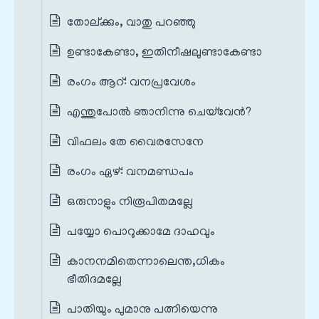
തോല്ക്കും, വാതു പറഞ്ഞു
ഉണ്ടാകേണ്ടാ, ഇതിനീഷലുണ്ടാകേണ്ടാ
രംഗം ആറ്‌: വനപ്രവേശം
എന്തുപോൽ ഞാനിന്നു ചെയ്‌വേൻ?
വിഫലം തേ വൈരസേനേ
രംഗം ഏഴ്‌: വനമണ്ഡപം
ഒരുനാളും നിരൂപിതമല്ലേ
പയ്യോ പൊറുക്കാമേ ദാഹവും
കാനനമിതെന്നാലെന്ത,ധികം
ഭീതിദമല്ലേ
പാതിയും പുമാനു പത്നിയെന്നു