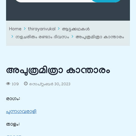
Home
thirayarivukal
ആട്ടക്കഥകൾ
നളചരിതം രണ്ടാം ദിവസം
അപുത്രമിത്രാ കാന്താരം
അപുത്രമിത്രാ കാന്താരം
109
സെപ്റ്റംബർ 30, 2023
രാഗം:
പുന്നഗവരാളി
താളം: