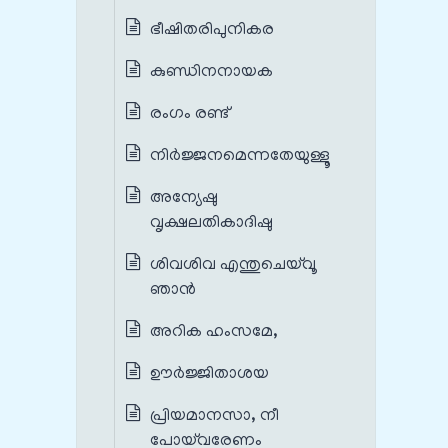
ഭീഷിതരിപുനികര
കുണ്ഡിനനായക
രംഗം രണ്ട്
നിർജ്ജനമെന്നതേയുള്ളൂ
അന്യേഷു
വൃക്ഷലതികാദിഷു
ശിവശിവ എന്തുചെയ്‌വൂ
ഞാൻ
അറിക ഹംസമേ,
ഊർജ്ജിതാശയ
പ്രിയമാനസാ, നീ
പോയ്‌വരേണം