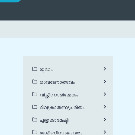
യുദ്ധം
രാവണോത്ഭവം
വിച്ഛിന്നാഭിഷേകം
ദിവ്യകാരുണ്യചരിതം
പുത്രകാമേഷ്ടി
രുഗ്മിണീസ്വയംവരം