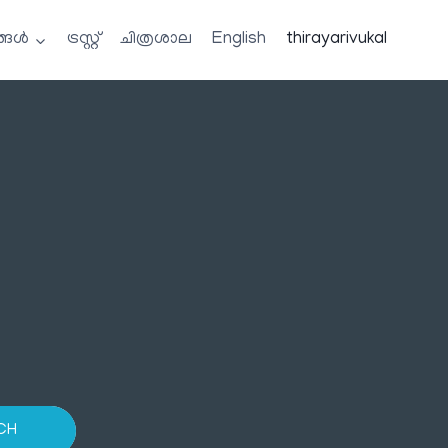
്ങൾ
ട്രസ്റ്റ്
ചിത്രശാല
English
thirayarivukal