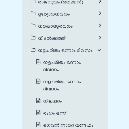
രാജസൂയം (തെക്കൻ)
ദുര്യോധനവധം
നരകാസുരവധം
നിഴൽക്കുത്ത്
നളചരിതം ഒന്നാം ദിവസം
നളചരിതം ഒന്നാം
ദിവസം
നളചരിതം ഒന്നാം
ദിവസം
നിലപ്പദം
രംഗം ഒന്ന്
ഭഗവന്‍ നാരദ വന്ദേഹം