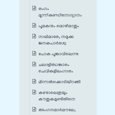
രംഗം
മൂന്ന്‌:കുണ്ഡിനോദ്യാനം
പൂമകനും മൊഴിമാതും
സഖിമാരേ, നമുക്കു
ജനകപാർശ്വേ
പോക പൂങ്കാവിലെന്നു
ചലദളിഝങ്കാരം
ചെവികളിലംഗാരം
മിന്നൽക്കൊടിയിറങ്ങി
കണ്ടാലെത്രയും
കൗതുകമുണ്ടിതിനെ
അംഗനമാർമൗലേ,