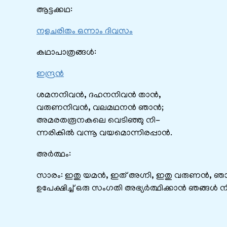
ആട്ടക്കഥ:
നളചരിതം ഒന്നാം ദിവസം
കഥാപാത്രങ്ങൾ:
ഇന്ദ്രൻ
ശമനനിവൻ, ദഹനനിവൻ താൻ,
വരുണനിവൻ, വലമഥനൻ ഞാൻ;
അമരതരൂനകലെ വെടിഞ്ഞു നി-
ന്നരികിൽ വന്നൂ വയമൊന്നിരപ്പാൻ.
അർത്ഥം:
സാരം: ഇതു യമൻ, ഇത്‌ അഗ്നി, ഇതു വരുണൻ, ഞാൻ ഇ
ഉപേക്ഷിച്ച്‌ ഒരു സംഗതി അഭ്യർത്ഥിക്കാൻ ഞങ്ങൾ ന