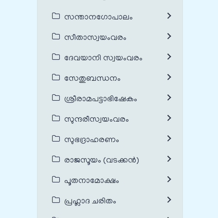
സന്താനഗോപാലം
സീതാസ്വയംവരം
ദേവയാനി സ്വയംവരം
സേതുബന്ധനം
ശ്രീരാമപട്ടാഭിഷേകം
സുന്ദരീസ്വയംവരം
സുഭദ്രാഹരണം
രാജസൂയം (വടക്കൻ)
പൂതനാമോക്ഷം
പ്രഹ്ലാദ ചരിതം