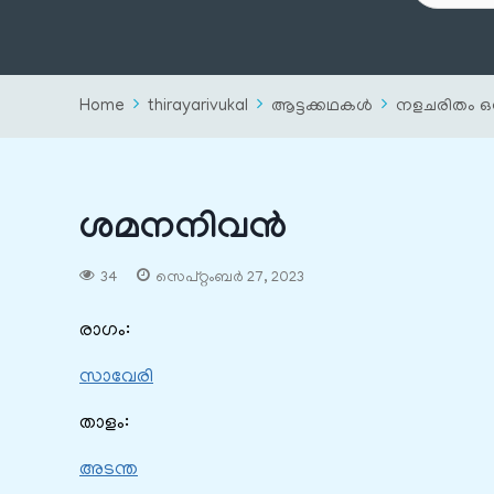
Home
thirayarivukal
ആട്ടക്കഥകൾ
നളചരിതം ഒന
ശമനനിവൻ
34
സെപ്റ്റംബർ 27, 2023
രാഗം:
സാവേരി
താളം:
അടന്ത