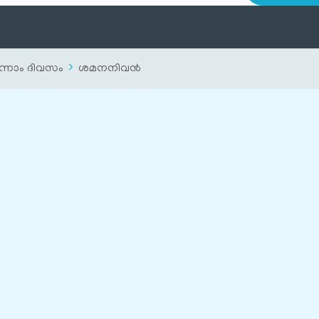
്നാം ദിവസം
ശമനനിവൻ