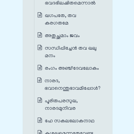
ഭവദഭിലഷിതമെന്നാൽ
ഖഗപതേ, തവ
കരഗതമേ
അതുച്ഛമാം ജവം
സന്ധിപ്പിച്ചേൻ തവ ഖലു
മനം
രംഗം അഞ്ച്‌:ദേവലോകം
നാരദ,
ഭവാനെന്തുഭാവമിപ്പോൾ?
പൂരിതപരസുഖ,
നാരദമുനിവര
ഹേ സകലലോകനാഥ
കുശലമെന്നതേവേണ്ടൂ