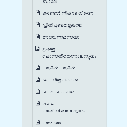
ബാലേ
കണ്ടേൻ നികടേ നിന്നെ
പ്രീതിപൂണ്ടരുളുകയേ
അരയന്നമന്നവാ
ഉള്ളതു
ചൊന്നതിതെന്നാലന്യൂനം
നാളിൽ നാളിൽ
ചെന്നിതു പറവൻ
ഹന്ത! ഹംസമേ
രംഗം
നാല്‌:നിഷധോദ്യാനം
നരപതേ,