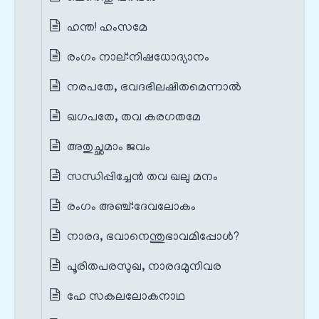
ഹന്ത! ഹംസമേ
രംഗം നാല്‌:നിഷധോദ്യാനം
നരപതേ, ഭവദഭിലഷിതമെന്നാൽ
ഖഗപതേ, തവ കരഗതമേ
അതുച്ഛമാം ജവം
സന്ധിപ്പിച്ചേൻ തവ ഖലു മനം
രംഗം അഞ്ച്‌:ദേവലോകം
നാരദ, ഭവാനെന്തുഭാവമിപ്പോൾ?
പൂരിതപരസുഖ, നാരദമുനിവര
ഹേ സകലലോകനാഥ