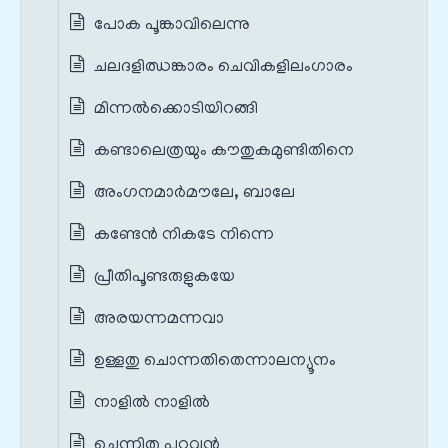
പോക പൂങ്കാവിലെന്നു
ചലദളിഝങ്കാരം ചെവികളിലംഗാരം
മിന്നൽക്കൊടിയിറങ്ങി
കണ്ടാലെത്രയും കൗതുകമുണ്ടിതിനെ
അംഗനമാർമൗലേ, ബാലേ
കണ്ടേൻ നികടേ നിന്നെ
പ്രീതിപൂണ്ടരുളുകയേ
അരയന്നമന്നവാ
ഉള്ളതു ചൊന്നതിതെന്നാലന്യൂനം
നാളിൽ നാളിൽ
ചെന്നിതു പറവൻ