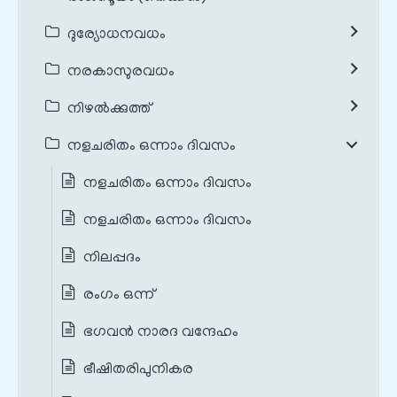
ദുര്യോധനവധം
നരകാസുരവധം
നിഴൽക്കുത്ത്
നളചരിതം ഒന്നാം ദിവസം
നളചരിതം ഒന്നാം ദിവസം
നളചരിതം ഒന്നാം ദിവസം
നിലപ്പദം
രംഗം ഒന്ന്
ഭഗവന്‍ നാരദ വന്ദേഹം
ഭീഷിതരിപുനികര