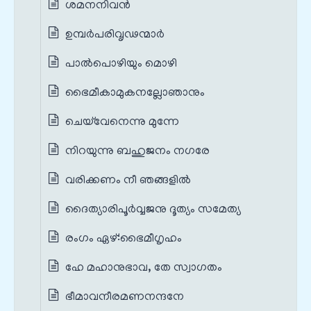
ശമനനിവൻ
ഉമ്പർപരിവൃഢന്മാർ
പാൽപൊഴിയും മൊഴി
ഭൈമീകാമുകനല്ലോഞാനും
ചെയ്‌വേനെന്നു മുന്നേ
നിറയുന്നു ബഹുജനം നഗരേ
വരിക്കണം നീ ഞങ്ങളിൽ
ദൈത്യാരിപൂർവ്വജനു ദൂത്യം സമേത്യ
രംഗം ഏഴ്‌:ഭൈമീഗൃഹം
ഹേ മഹാനുഭാവ, തേ സ്വാഗതം
ഭീമാവനീരമണനന്ദനേ