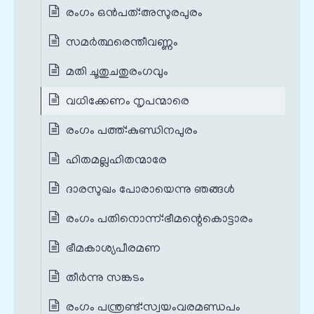
രംഗം ഒൻപത്‌:അസുരപുരം
സമർത്ഥരെന്തീവണ്ണം
മതി ചൂതുചതുരംഗവും
വധിക്കേണം നൃപന്മാരെ
രംഗം പത്ത്‌:കുണ്ഡിനപുരം
ഹിതമല്ലഹിതന്മാരേ
ദാരസുഖം പോരായെന്നു ഞങ്ങൾ
രംഗം പതിനൊന്ന്‌:ഭീമന്റെകൊട്ടാരം
ഭീമകാശ്യപീരമണ
തീർന്നു സങ്കടം
രംഗം പന്ത്രണ്ട്‌:സ്വയംവരമണ്ഡപം