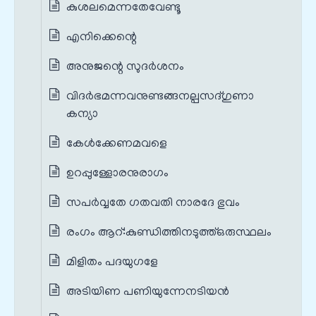
കുശലമെന്നതേവേണ്ടൂ
എനിക്കെന്റെ
അനുജന്റെ സുദർശനം
വിദർഭമന്നവനുണ്ടങ്ങനല്പസദ്ഗുണാ
കന്യാ
കേൾക്കേണമവളെ
ഉറപ്പുള്ളോരനുരാഗം
സപർവ്വതേ ഗതവതി നാരദേ ഭുവം
രംഗം ആറ്‌:കുണ്ഡിത്തിനടുത്ത്‌ഒരുസ്ഥലം
മിളിതം പദയുഗളേ
അടിയിണ പണിയുന്നേനടിയൻ