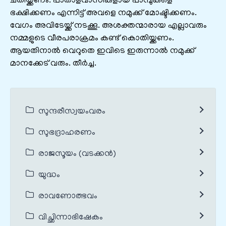
ചതിയ്ക്കണം. പാതാളവാസികളായ പാമ്പുകളെ
ഭക്ഷിക്കണം എന്നിട്ട് അവളെ നമുക്ക് മോഷ്ടിക്കണം.
വേഗം അവിടേയ്ക്ക് നടക്കൂ. അശക്തന്മാരായ എല്ലാവരും
നമ്മളുടെ വീരപരാക്രമം കണ്ട് കൊതിയ്ക്കണം.
ആയതിനാൽ വെറുതെ ഇവിടെ ഇരുന്നാൽ നമുക്ക്
മാനക്കേട് വരും. തീർച്ച.
സുന്ദരീസ്വയംവരം
സുഭദ്രാഹരണം
രാജസൂയം (വടക്കൻ)
യുദ്ധം
രാവണോത്ഭവം
വിച്ഛിന്നാഭിഷേകം