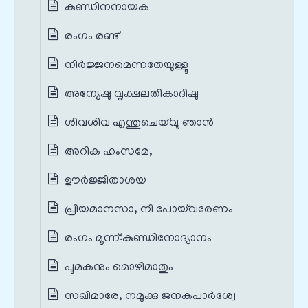
കുണ്ഡിനനായക
രംഗം രണ്ട്
നിർജ്ജനമെന്നതേയുള്ളൂ
അന്യേഷു വൃക്ഷലതികാദിഷു
ശിവശിവ എന്തുചെയ്‌വൂ ഞാൻ
അറിക ഹംസമേ,
ഊർജ്ജിതാശയ
പ്രിയമാനസാ, നീ പോയ്‌വരേണം
രംഗം മൂന്ന്‌:കുണ്ഡിനോദ്യാനം
പൂമകനും മൊഴിമാതും
സഖിമാരേ, നമുക്കു ജനകപാർശ്വേ