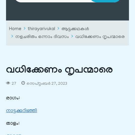
Home
thirayarivukal
ആട്ടക്കഥകൾ
നളചരിതം ഒന്നാം ദിവസം
വധിക്കേണം നൃപന്മാരെ
വധിക്കേണം നൃപന്മാരെ
27
സെപ്റ്റംബർ 27, 2023
രാഗം:
നാട്ടക്കുറിഞ്ഞി
താളം: