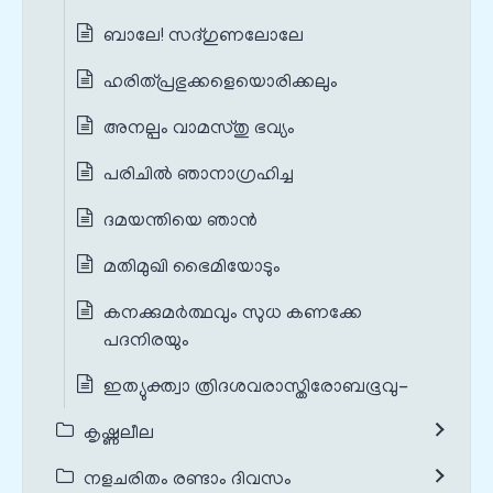
ബാലേ! സദ്ഗുണലോലേ
ഹരിത്പ്രഭുക്കളെയൊരിക്കലും
അനല്പം വാമസ്തു ഭവ്യം
പരിചിൽ ഞാനാഗ്രഹിച്ച
ദമയന്തിയെ ഞാൻ
മതിമുഖി ഭൈമിയോടും
കനക്കുമർത്ഥവും സുധ കണക്കേ
പദനിരയും
ഇത്യുക്ത്വാ ത്രിദശവരാസ്തിരോബഭൂവു-
കൃഷ്ണലീല
നളചരിതം രണ്ടാം ദിവസം