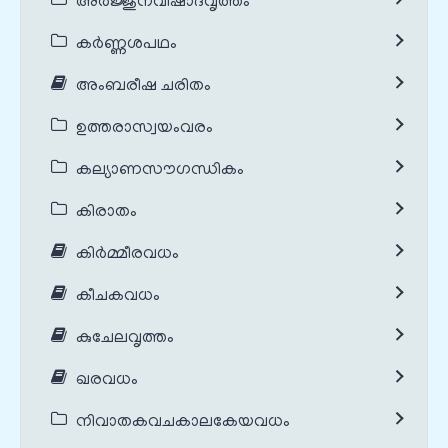
അർജ്ജുനവിഷാദവൃത്തം
കർണ്ണശപഥം
അംബരീഷ ചരിതം
ഉത്തരാസ്വയംവരം
കല്യാണസൗഗന്ധികം
കിരാതം
കിർമ്മീരവധം
കീചകവധം
കുചേലവൃത്തം
ഖരവധം
നിവാതകവചകാലകേയവധം