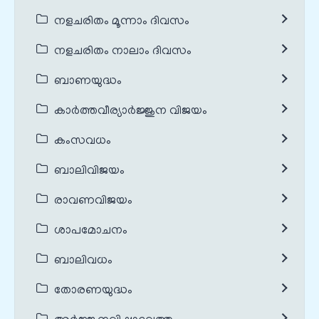
നളചരിതം മൂന്നാം ദിവസം
നളചരിതം നാലാം ദിവസം
ബാണയുദ്ധം
കാർത്തവീര്യാർജ്ജുന വിജയം
കംസവധം
ബാലിവിജയം
രാവണവിജയം
ശാപമോചനം
ബാലിവധം
തോരണയുദ്ധം