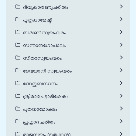
ദിവ്യകാരുണ്യചരിതം
പുത്രകാമേഷ്ടി
രുഗ്മിണീസ്വയംവരം
സന്താനഗോപാലം
സീതാസ്വയംവരം
ദേവയാനി സ്വയംവരം
സേതുബന്ധനം
ശ്രീരാമപട്ടാഭിഷേകം
പൂതനാമോക്ഷം
പ്രഹ്ലാദ ചരിതം
രാജസൂയം (തെക്കൻ)