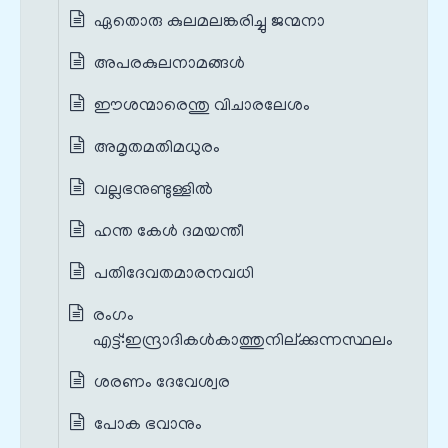
ഏതൊരു കുലമലങ്കരിച്ചു ജന്മനാ
അപരകുലനാമങ്ങൾ
ഈശന്മാരെന്തു വിചാരലേശം
അമൃതമതിമധുരം
വല്ലഭനുണ്ടുള്ളിൽ
ഹന്ത കേൾ ദമയന്തീ
പതിദേവതമാരനവധി
രംഗം
എട്ട്‌:ഇന്ദ്രാദികൾകാത്തുനില്ക്കുന്നസ്ഥലം
ശരണം ദേവേശ്വര
പോക ഭവാനും