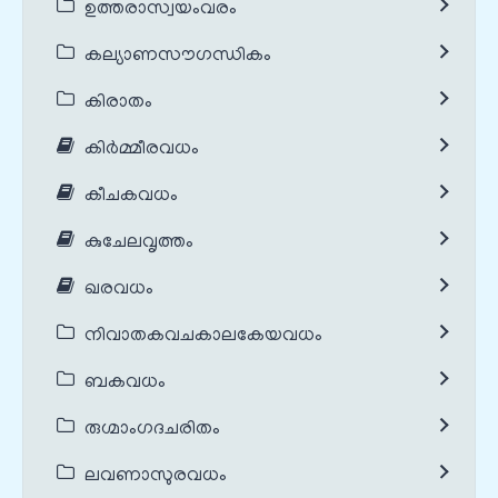
ഉത്തരാസ്വയംവരം
കല്യാണസൗഗന്ധികം
കിരാതം
കിർമ്മീരവധം
കീചകവധം
കുചേലവൃത്തം
ഖരവധം
നിവാതകവചകാലകേയവധം
ബകവധം
രുഗ്മാംഗദചരിതം
ലവണാസുരവധം