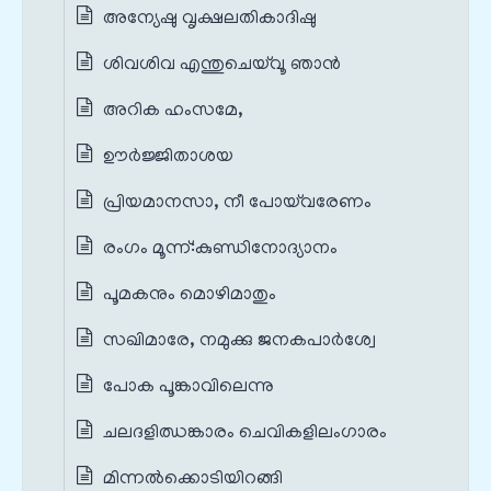
അന്യേഷു വൃക്ഷലതികാദിഷു
ശിവശിവ എന്തുചെയ്‌വൂ ഞാൻ
അറിക ഹംസമേ,
ഊർജ്ജിതാശയ
പ്രിയമാനസാ, നീ പോയ്‌വരേണം
രംഗം മൂന്ന്‌:കുണ്ഡിനോദ്യാനം
പൂമകനും മൊഴിമാതും
സഖിമാരേ, നമുക്കു ജനകപാർശ്വേ
പോക പൂങ്കാവിലെന്നു
ചലദളിഝങ്കാരം ചെവികളിലംഗാരം
മിന്നൽക്കൊടിയിറങ്ങി