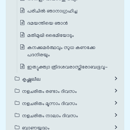
പരിചിൽ ഞാനാഗ്രഹിച്ച
ദമയന്തിയെ ഞാൻ
മതിമുഖി ഭൈമിയോടും
കനക്കുമർത്ഥവും സുധ കണക്കേ
പദനിരയും
ഇത്യുക്ത്വാ ത്രിദശവരാസ്തിരോബഭൂവു-
കൃഷ്ണലീല
നളചരിതം രണ്ടാം ദിവസം
നളചരിതം മൂന്നാം ദിവസം
നളചരിതം നാലാം ദിവസം
ബാണയുദ്ധം