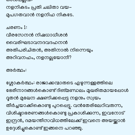
അനുപല്ലവി:
നളനികടം പ്രതി ചലിതാ വയ-
മുപഗതവാൻ നളനിഹ നികടേ.
ചരണം 1:
വീരസേനൻ നിഷധാധീശൻ
വൈരിഘടാവനദവദഹനൻ
അതിപരിചിതൻ, അതിനാൽ നിന്നെയും
അറിവനഹം, നളനല്ലയോനീ?
അർത്ഥം:
ശ്ലോകർത്ഥം: രാജാക്കന്മാരുടെ എഴുന്നള്ളത്തിലെ
ഭേരീനാദങ്ങൾകൊണ്ട്‌ ദിങ്മണ്ഡലം മുഖരിതമായപ്പോൾ
ദൂതൻ മുഖേന ക്ഷണിക്കപ്പെട്ട നളനും സ്വയം
തീർച്ചയാക്കികൊണ്ടു പുറപ്പെട്ടു. വൻതേരിലേറിവരുന്ന,
വിശിഷ്ടാഭരണങ്ങൾകൊണ്ടു പ്രകാശിക്കുന്ന, ഇവനോട്‌
ഇന്ദ്രൻ, ദമയന്തീസവിധത്തിലേക്ക്‌ ഇവനെ അയയ്ക്കാൻ
ഉദ്ദേശിച്ചുകൊണ്ട്‌ ഇങ്ങനെ പറഞ്ഞു.