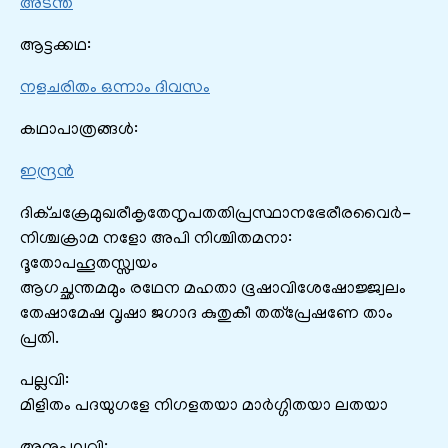
അടന്ത
ആട്ടക്കഥ:
നളചരിതം ഒന്നാം ദിവസം
കഥാപാത്രങ്ങൾ:
ഇന്ദ്രൻ
ദിക്ചക്രേമുഖരീകൃതേനൃപതതിപ്രസ്ഥാനഭേരീരവൈർ-
നിശ്ചക്രാമ നളോ അപി നിശ്ചിതമനാ:
ദൂതോപഹൂതസ്സ്വയം
ആഗച്ഛന്തമമും രഥേന മഹതാ ഭൂഷാവിശേഷോജ്ജ്വലം
തേഷാമേഷ വൃഷാ ജഗാദ കുതുകീ തത്പ്രേഷണേ താം
പ്രതി.
പല്ലവി:
മിളിതം പദയുഗളേ നിഗളതയാ മാർഗ്ഗിതയാ ലതയാ