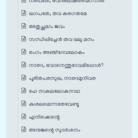
നരപതേ, ഭവദഭിലഷിതമെന്നാൽ
ഖഗപതേ, തവ കരഗതമേ
അതുച്ഛമാം ജവം
സന്ധിപ്പിച്ചേൻ തവ ഖലു മനം
രംഗം അഞ്ച്‌:ദേവലോകം
നാരദ, ഭവാനെന്തുഭാവമിപ്പോൾ?
പൂരിതപരസുഖ, നാരദമുനിവര
ഹേ സകലലോകനാഥ
കുശലമെന്നതേവേണ്ടൂ
എനിക്കെന്റെ
അനുജന്റെ സുദർശനം