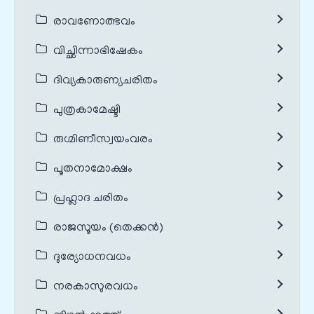
രാവണോത്ഭവം
വിച്ഛിന്നാഭിഷേകം
ദിവ്യകാരുണ്യചരിതം
പുത്രകാമേഷ്ടി
രുഗ്മിണീസ്വയംവരം
പൂതനാമോക്ഷം
പ്രഹ്ലാദ ചരിതം
രാജസൂയം (തെക്കൻ)
ദുര്യോധനവധം
നരകാസുരവധം