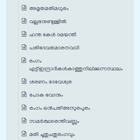
അമൃതമതിമധുരം
വല്ലഭനുണ്ടുള്ളിൽ
ഹന്ത കേൾ ദമയന്തീ
പതിദേവതമാരനവധി
രംഗം
എട്ട്‌:ഇന്ദ്രാദികൾകാത്തുനില്ക്കുന്നസ്ഥലം
ശരണം ദേവേശ്വര
പോക ഭവാനും
രംഗം ഒൻപത്‌:അസുരപുരം
സമർത്ഥരെന്തീവണ്ണം
മതി ചൂതുചതുരംഗവും