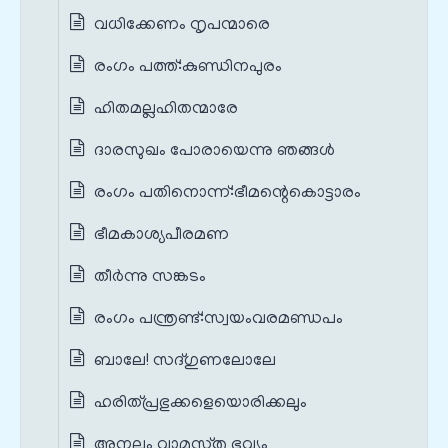
വധിക്കേണം നൃപന്മാരെ
രംഗം പത്ത്‌:കുണ്ഡിനപുരം
ഹിതമല്ലഹിതന്മാരേ
ദാരസുഖം പോരായെന്നു ഞങ്ങൾ
രംഗം പതിനൊന്ന്‌:ഭീമന്റെകൊട്ടാരം
ഭീമകാശ്യപീരമണ
തീർന്നു സങ്കടം
രംഗം പന്ത്രണ്ട്‌:സ്വയംവരമണ്ഡപം
ബാലേ! സദ്ഗുണലോലേ
ഹരിത്പ്രഭുക്കളെയൊരിക്കലും
അനല്പം വാമസ്തു ഭവ്യം