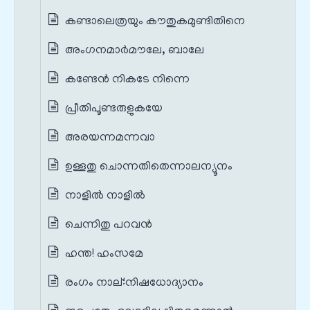
കണ്ടാലെത്രയും കൗതുകമുണ്ടിതിനെ
അംഗനമാർമൗലേ, ബാലേ
കണ്ടേൻ നികടേ നിന്നെ
പ്രീതിപൂണ്ടരുളുകയേ
അരയന്നമന്നവാ
ഉള്ളതു ചൊന്നതിതെന്നാലന്യൂനം
നാളിൽ നാളിൽ
ചെന്നിതു പറവൻ
ഹന്ത! ഹംസമേ
രംഗം നാല്‌:നിഷധോദ്യാനം