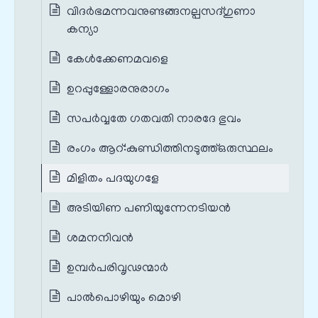
വിദർഭമന്നവനുണ്ടങ്ങനല്പസദ്ഗുണാ
കന്യാ
കേൾക്കേണമവളെ
ഉറപ്പുള്ളോരനുരാഗം
സപർവ്വതേ ഗതവതി നാരദേ ഭുവം
രംഗം ആറ്‌:കുണ്ഡിത്തിനടുത്ത്‌ഒരുസ്ഥലം
മിളിതം പദയുഗളേ
അടിയിണ പണിയുന്നേനടിയൻ
ശമനനിവൻ
ഉമ്പർപരിവൃഢന്മാർ
പാൽപൊഴിയും മൊഴി