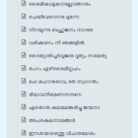
ഭൈമീകാമുകനല്ലോഞാനും
ചെയ്‌വേനെന്നു മുന്നേ
നിറയുന്നു ബഹുജനം നഗരേ
വരിക്കണം നീ ഞങ്ങളിൽ
ദൈത്യാരിപൂർവ്വജനു ദൂത്യം സമേത്യ
രംഗം ഏഴ്‌:ഭൈമീഗൃഹം
ഹേ മഹാനുഭാവ, തേ സ്വാഗതം
ഭീമാവനീരമണനന്ദനേ
ഏതൊരു കുലമലങ്കരിച്ചു ജന്മനാ
അപരകുലനാമങ്ങൾ
ഈശന്മാരെന്തു വിചാരലേശം