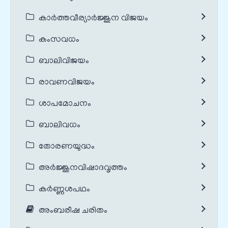
കാർത്തവീര്യാർജ്ജുന വിജയം
കംസവധം
ബാലിവിജയം
രാവണവിജയം
ശാപമോചനം
ബാലിവധം
തോരണയുദ്ധം
അർജ്ജുനവിഷാദവൃത്തം
കർണ്ണശപഥം
അംബരീഷ ചരിതം