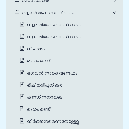
നിഴൽക്കുത്ത്
നളചരിതം ഒന്നാം ദിവസം
നളചരിതം ഒന്നാം ദിവസം
നളചരിതം ഒന്നാം ദിവസം
നിലപ്പദം
രംഗം ഒന്ന്
ഭഗവന്‍ നാരദ വന്ദേഹം
ഭീഷിതരിപുനികര
കുണ്ഡിനനായക
രംഗം രണ്ട്
നിർജ്ജനമെന്നതേയുള്ളൂ