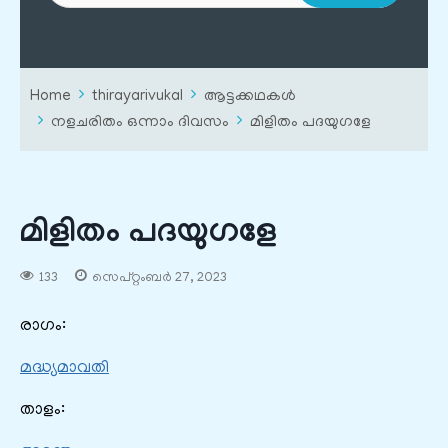
Home
thirayarivukal
ആട്ടക്കഥകൾ
നളചരിതം ഒന്നാം ദിവസം
മിളിതം പദയുഗളേ
മിളിതം പദയുഗളേ
133
സെപ്റ്റംബർ 27, 2023
രാഗം:
മദ്ധ്യമാവതി
താളം: