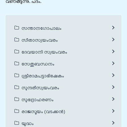
വണങ്ങുന്നു. പദം.
സന്താനഗോപാലം
സീതാസ്വയംവരം
ദേവയാനി സ്വയംവരം
സേതുബന്ധനം
ശ്രീരാമപട്ടാഭിഷേകം
സുന്ദരീസ്വയംവരം
സുഭദ്രാഹരണം
രാജസൂയം (വടക്കൻ)
യുദ്ധം