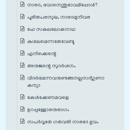
നാരദ, ഭവാനെന്തുഭാവമിപ്പോൾ?
പൂരിതപരസുഖ, നാരദമുനിവര
ഹേ സകലലോകനാഥ
കുശലമെന്നതേവേണ്ടൂ
എനിക്കെന്റെ
അനുജന്റെ സുദർശനം
വിദർഭമന്നവനുണ്ടങ്ങനല്പസദ്ഗുണാ
കന്യാ
കേൾക്കേണമവളെ
ഉറപ്പുള്ളോരനുരാഗം
സപർവ്വതേ ഗതവതി നാരദേ ഭുവം