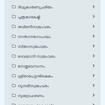
ദിവ്യകാരുണ്യചരിതം
പുത്രകാമേഷ്ടി
രുഗ്മിണീസ്വയംവരം
സന്താനഗോപാലം
സീതാസ്വയംവരം
ദേവയാനി സ്വയംവരം
സേതുബന്ധനം
ശ്രീരാമപട്ടാഭിഷേകം
സുന്ദരീസ്വയംവരം
സുഭദ്രാഹരണം