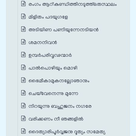
രംഗം ആറ്‌:കുണ്ഡിത്തിനടുത്ത്‌ഒരുസ്ഥലം
മിളിതം പദയുഗളേ
അടിയിണ പണിയുന്നേനടിയൻ
ശമനനിവൻ
ഉമ്പർപരിവൃഢന്മാർ
പാൽപൊഴിയും മൊഴി
ഭൈമീകാമുകനല്ലോഞാനും
ചെയ്‌വേനെന്നു മുന്നേ
നിറയുന്നു ബഹുജനം നഗരേ
വരിക്കണം നീ ഞങ്ങളിൽ
ദൈത്യാരിപൂർവ്വജനു ദൂത്യം സമേത്യ