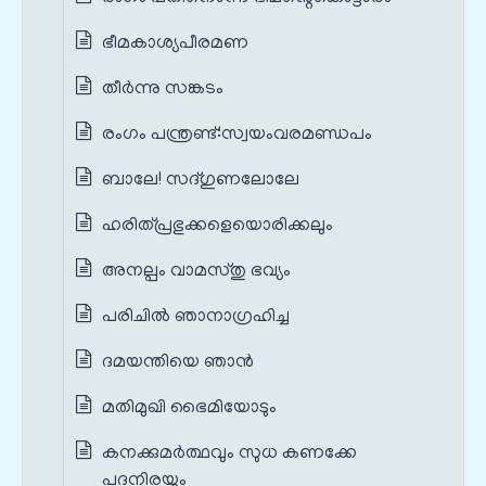
ഭീമകാശ്യപീരമണ
തീർന്നു സങ്കടം
രംഗം പന്ത്രണ്ട്‌:സ്വയംവരമണ്ഡപം
ബാലേ! സദ്ഗുണലോലേ
ഹരിത്പ്രഭുക്കളെയൊരിക്കലും
അനല്പം വാമസ്തു ഭവ്യം
പരിചിൽ ഞാനാഗ്രഹിച്ച
ദമയന്തിയെ ഞാൻ
മതിമുഖി ഭൈമിയോടും
കനക്കുമർത്ഥവും സുധ കണക്കേ
പദനിരയും