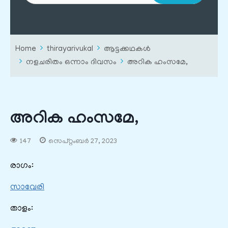
Home
thirayarivukal
ആട്ടക്കഥകൾ
നളചരിതം ഒന്നാം ദിവസം
അറിക ഹംസമേ,
അറിക ഹംസമേ,
147
സെപ്റ്റംബർ 27, 2023
രാഗം:
സാവേരി
താളം: