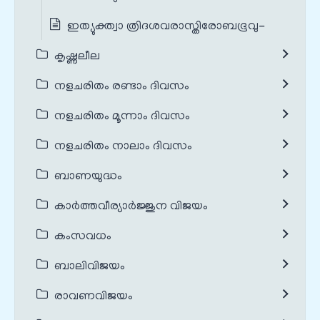
ഇത്യുക്ത്വാ ത്രിദശവരാസ്തിരോബഭൂവു-
കൃഷ്ണലീല
നളചരിതം രണ്ടാം ദിവസം
നളചരിതം മൂന്നാം ദിവസം
നളചരിതം നാലാം ദിവസം
ബാണയുദ്ധം
കാർത്തവീര്യാർജ്ജുന വിജയം
കംസവധം
ബാലിവിജയം
രാവണവിജയം