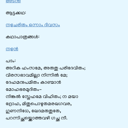
അടന്ത
ആട്ടക്കഥ:
നളചരിതം ഒന്നാം ദിവസം
കഥാപാത്രങ്ങൾ:
നളൻ
പദം:
അറിക ഹംസമേ, അരുതു പരിദേവിതം;
വിരസഭാവമില്ലാ നിന്നിൽ മേ;
ദേഹമനുപമിതം കാണ്മാൻ
മോഹഭരമുദിതം-
നിങ്കൽ സ്നേഹമേ വിഹിതം; ന മയാ
ദ്രോഹ, മിതുപൊഴുതമരഖഗവര,
ഗുണനിധേ, ഖേദമരുതുതേ,
പറന്നിച്ഛയ്ക്കൊത്തവഴി ഗച്ഛ നീ.