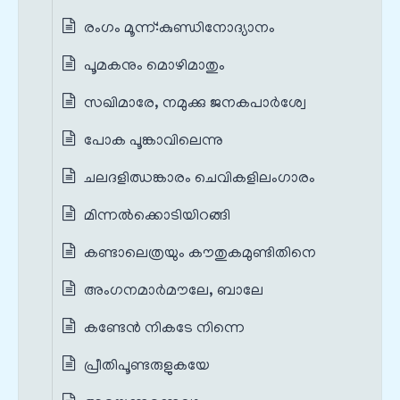
രംഗം മൂന്ന്‌:കുണ്ഡിനോദ്യാനം
പൂമകനും മൊഴിമാതും
സഖിമാരേ, നമുക്കു ജനകപാർശ്വേ
പോക പൂങ്കാവിലെന്നു
ചലദളിഝങ്കാരം ചെവികളിലംഗാരം
മിന്നൽക്കൊടിയിറങ്ങി
കണ്ടാലെത്രയും കൗതുകമുണ്ടിതിനെ
അംഗനമാർമൗലേ, ബാലേ
കണ്ടേൻ നികടേ നിന്നെ
പ്രീതിപൂണ്ടരുളുകയേ