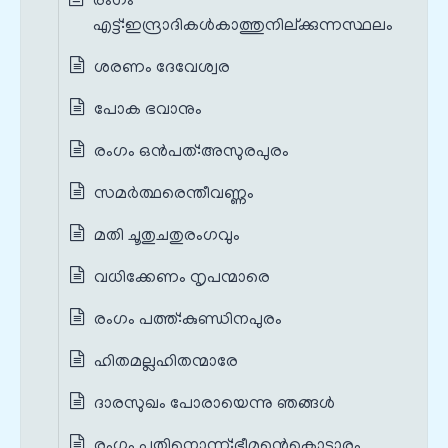
രംഗം
എട്ട്‌:ഇന്ദ്രാദികൾകാത്തുനില്ക്കുന്നസ്ഥലം
ശരണം ദേവേശ്വര
പോക ഭവാനും
രംഗം ഒൻപത്‌:അസുരപുരം
സമർത്ഥരെന്തീവണ്ണം
മതി ചൂതുചതുരംഗവും
വധിക്കേണം നൃപന്മാരെ
രംഗം പത്ത്‌:കുണ്ഡിനപുരം
ഹിതമല്ലഹിതന്മാരേ
ദാരസുഖം പോരായെന്നു ഞങ്ങൾ
രംഗം പതിനൊന്ന്‌:ഭീമന്റെകൊട്ടാരം