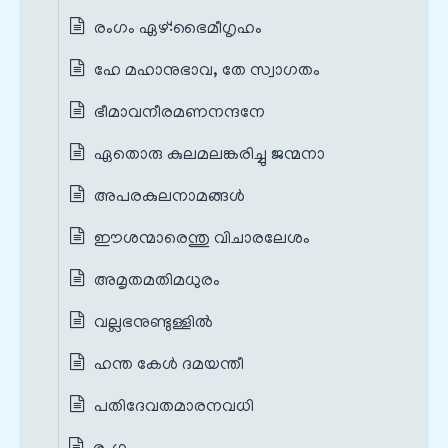
രംഗം ഏഴ്‌:ഭൈമീഗൃഹം
ഹേ മഹാനുഭാവ, തേ സ്വാഗതം
ഭീമാവനീരമണനന്ദനേ
ഏതൊരു കുലമലങ്കരിച്ചു ജന്മനാ
അപരകുലനാമങ്ങൾ
ഈശന്മാരെന്തു വിചാരലേശം
അമൃതമതിമധുരം
വല്ലഭനുണ്ടുള്ളിൽ
ഹന്ത കേൾ ദമയന്തീ
പതിദേവതമാരനവധി