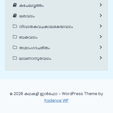
കുചേലവൃത്തം
ഖരവധം
നിവാതകവചകാലകേയവധം
ബകവധം
രുഗ്മാംഗദചരിതം
ലവണാസുരവധം
© 2026 കഥകളി ഇൻഫോ - WordPress Theme by
Kadence WP