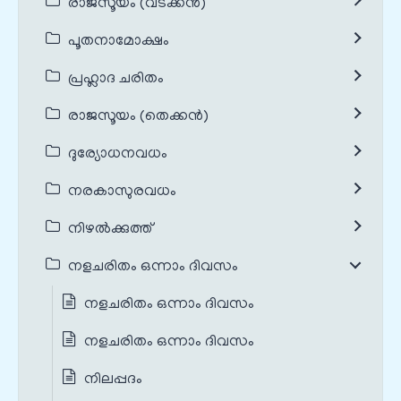
രാജസൂയം (വടക്കൻ)
പൂതനാമോക്ഷം
പ്രഹ്ലാദ ചരിതം
രാജസൂയം (തെക്കൻ)
ദുര്യോധനവധം
നരകാസുരവധം
നിഴൽക്കുത്ത്
നളചരിതം ഒന്നാം ദിവസം
നളചരിതം ഒന്നാം ദിവസം
നളചരിതം ഒന്നാം ദിവസം
നിലപ്പദം