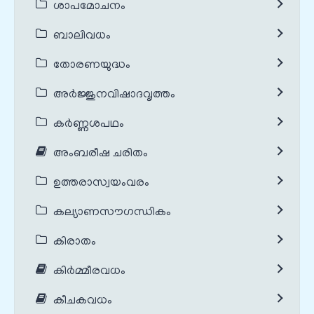
ശാപമോചനം
ബാലിവധം
തോരണയുദ്ധം
അർജ്ജുനവിഷാദവൃത്തം
കർണ്ണശപഥം
അംബരീഷ ചരിതം
ഉത്തരാസ്വയംവരം
കല്യാണസൗഗന്ധികം
കിരാതം
കിർമ്മീരവധം
കീചകവധം