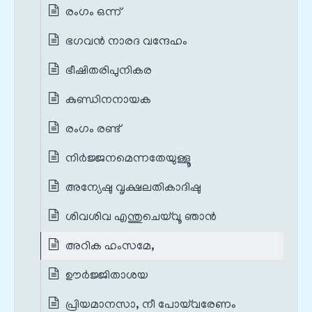
രംഗം ഒന്ന്
ഭഗവന്‍ നാരദ വന്ദേഹം
ഭീഷിതരിപുനികര
കുണ്ഡിനനായക
രംഗം രണ്ട്
നിർജ്ജനമെന്നതേയുള്ളൂ
അന്യേഷു വൃക്ഷലതികാദിഷു
ശിവശിവ എന്തുചെയ്‌വൂ ഞാൻ
അറിക ഹംസമേ,
ഊർജ്ജിതാശയ
പ്രിയമാനസാ, നീ പോയ്‌വരേണം