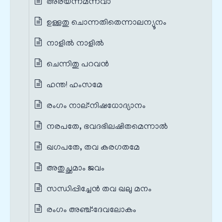
അരയന്നമന്നവാ
ഉള്ളതു ചൊന്നതിതെന്നാലന്യൂനം
നാളിൽ നാളിൽ
ചെന്നിതു പറവൻ
ഹന്ത! ഹംസമേ
രംഗം നാല്‌:നിഷധോദ്യാനം
നരപതേ, ഭവദഭിലഷിതമെന്നാൽ
ഖഗപതേ, തവ കരഗതമേ
അതുച്ഛമാം ജവം
സന്ധിപ്പിച്ചേൻ തവ ഖലു മനം
രംഗം അഞ്ച്‌:ദേവലോകം