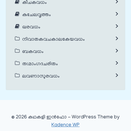
കീചകവധം
കുചേലവൃത്തം
ഖരവധം
നിവാതകവചകാലകേയവധം
ബകവധം
രുഗ്മാംഗദചരിതം
ലവണാസുരവധം
© 2026 കഥകളി ഇൻഫോ - WordPress Theme by
Kadence WP