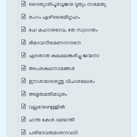
ദൈത്യാരിപൂർവ്വജനു ദൂത്യം സമേത്യ
രംഗം ഏഴ്‌:ഭൈമീഗൃഹം
ഹേ മഹാനുഭാവ, തേ സ്വാഗതം
ഭീമാവനീരമണനന്ദനേ
ഏതൊരു കുലമലങ്കരിച്ചു ജന്മനാ
അപരകുലനാമങ്ങൾ
ഈശന്മാരെന്തു വിചാരലേശം
അമൃതമതിമധുരം
വല്ലഭനുണ്ടുള്ളിൽ
ഹന്ത കേൾ ദമയന്തീ
പതിദേവതമാരനവധി