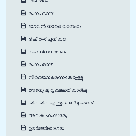
നിലപ്പദം
രംഗം ഒന്ന്
ഭഗവന്‍ നാരദ വന്ദേഹം
ഭീഷിതരിപുനികര
കുണ്ഡിനനായക
രംഗം രണ്ട്
നിർജ്ജനമെന്നതേയുള്ളൂ
അന്യേഷു വൃക്ഷലതികാദിഷു
ശിവശിവ എന്തുചെയ്‌വൂ ഞാൻ
അറിക ഹംസമേ,
ഊർജ്ജിതാശയ