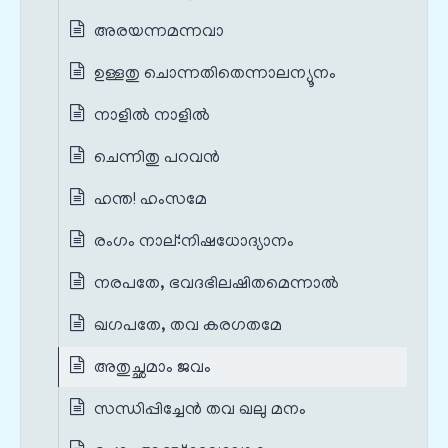
അരയന്നമന്നവാ
ഉള്ളതു ചൊന്നതിതെന്നാലന്യൂനം
നാളിൽ നാളിൽ
ചെന്നിതു പറവൻ
ഹന്ത! ഹംസമേ
രംഗം നാല്‌:നിഷധോദ്യാനം
നരപതേ, ഭവദഭിലഷിതമെന്നാൽ
ഖഗപതേ, തവ കരഗതമേ
അതുച്ഛമാം ജവം
സന്ധിപ്പിച്ചേൻ തവ ഖലു മനം