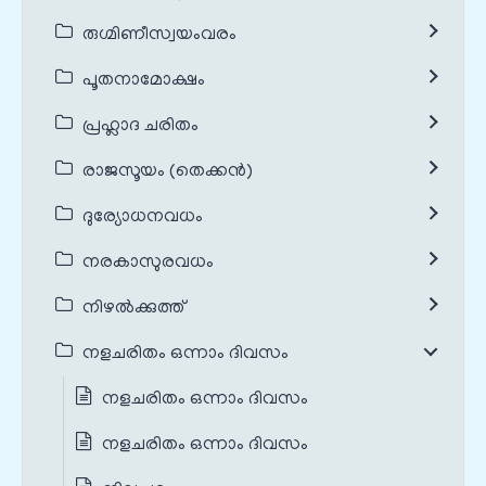
രുഗ്മിണീസ്വയംവരം
പൂതനാമോക്ഷം
പ്രഹ്ലാദ ചരിതം
രാജസൂയം (തെക്കൻ)
ദുര്യോധനവധം
നരകാസുരവധം
നിഴൽക്കുത്ത്
നളചരിതം ഒന്നാം ദിവസം
നളചരിതം ഒന്നാം ദിവസം
നളചരിതം ഒന്നാം ദിവസം