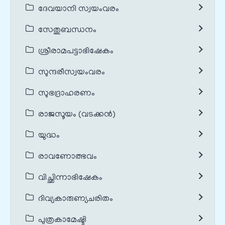
ദേവയാനി സ്വയംവരം
സേതുബന്ധനം
ശ്രീരാമപട്ടാഭിഷേകം
സുന്ദരീസ്വയംവരം
സുഭദ്രാഹരണം
രാജസൂയം (വടക്കൻ)
യുദ്ധം
രാവണോത്ഭവം
വിച്ഛിന്നാഭിഷേകം
ദിവ്യകാരുണ്യചരിതം
പുത്രകാമേഷ്ടി