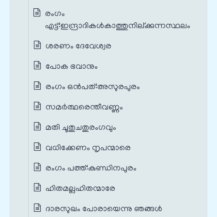
രംഗം
എട്ട്‌:ഇന്ദ്രാദികൾകാത്തുനില്ക്കുന്നസ്ഥലം
ശരണം ദേവേശ്വര
പോക ഭവാനും
രംഗം ഒൻപത്‌:അസുരപുരം
സമർത്ഥരെന്തീവണ്ണം
മതി ചൂതുചതുരംഗവും
വധിക്കേണം നൃപന്മാരെ
രംഗം പത്ത്‌:കുണ്ഡിനപുരം
ഹിതമല്ലഹിതന്മാരേ
ദാരസുഖം പോരായെന്നു ഞങ്ങൾ