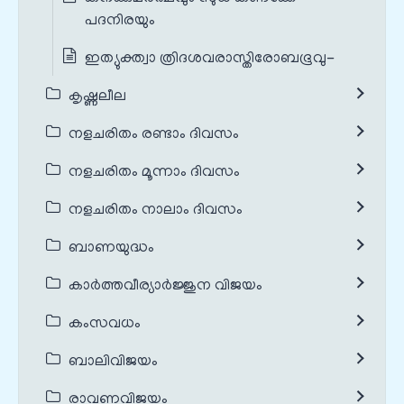
പദനിരയും
ഇത്യുക്ത്വാ ത്രിദശവരാസ്തിരോബഭൂവു-
കൃഷ്ണലീല
നളചരിതം രണ്ടാം ദിവസം
നളചരിതം മൂന്നാം ദിവസം
നളചരിതം നാലാം ദിവസം
ബാണയുദ്ധം
കാർത്തവീര്യാർജ്ജുന വിജയം
കംസവധം
ബാലിവിജയം
രാവണവിജയം