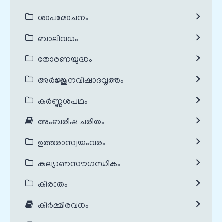
ശാപമോചനം
ബാലിവധം
തോരണയുദ്ധം
അർജ്ജുനവിഷാദവൃത്തം
കർണ്ണശപഥം
അംബരീഷ ചരിതം
ഉത്തരാസ്വയംവരം
കല്യാണസൗഗന്ധികം
കിരാതം
കിർമ്മീരവധം