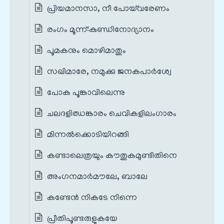
പ്രിയമാനസാ, നീ പോയ്‌വരേണം
രംഗം മൂന്ന്‌:കുണ്ഡിനോദ്യാനം
പൂമകനും മൊഴിമാതും
സഖിമാരേ, നമുക്കു ജനകപാർശ്വേ
പോക പൂങ്കാവിലെന്നു
ചലദളിഝങ്കാരം ചെവികളിലംഗാരം
മിന്നൽക്കൊടിയിറങ്ങി
കണ്ടാലെത്രയും കൗതുകമുണ്ടിതിനെ
അംഗനമാർമൗലേ, ബാലേ
കണ്ടേൻ നികടേ നിന്നെ
പ്രീതിപൂണ്ടരുളുകയേ