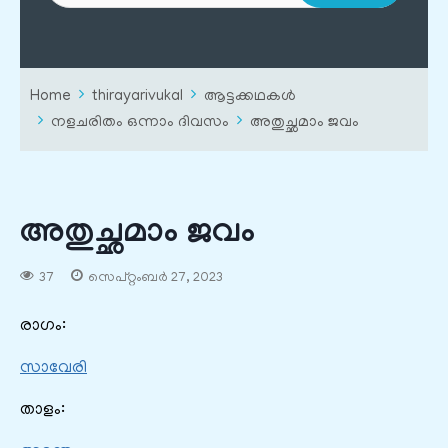
Home
thirayarivukal
ആട്ടക്കഥകൾ
നളചരിതം ഒന്നാം ദിവസം
അതുച്ഛമാം ജവം
അതുച്ഛമാം ജവം
37
സെപ്റ്റംബർ 27, 2023
രാഗം:
സാവേരി
താളം: