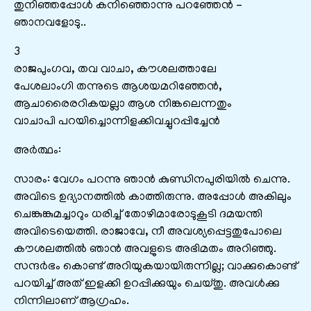
തുനിഞ്ഞപ്പോൾ കനിഞ്ഞൊന്നു പറഞ്ഞേൻ –
ഞാനവളോടു..
3
രാജപുംഗവ, തവ വാചാ, കൗശലത്താലേ
പേശലാംഗി തന്നുടെ ആശയമറിഞ്ഞേൻ,
ആചാരൈരറികയല്ലാ ആശ നിങ്കലെന്നതും
വാചാപി പറയിച്ചൊന്നിളക്കിവച്ചുറപ്പിച്ചേൻ
അർത്ഥം:
സാരം: വേഗം പറന്നു ഞാൻ കുണ്ഡിനപുരിയിൽ ചെന്നു.
അവിടെ ഉദ്യാനത്തിൽ കാത്തിരുന്നു. അപ്പോൾ അകിലും
ചെങ്കുങ്കുമച്ചാറും ധരിച്ച്‌ തോഴിമാരോടുകൂടി ദമയന്തി
അവിടെയെത്തി. രാജാവേ, നീ അവശ്യപ്പെട്ടതുപോലെ
കൗശലത്തിൽ ഞാൻ അവളുടെ അഭിമതം അറിഞ്ഞു.
സന്ദർഭം കൊണ്ട്‌ അറിയുകയായിരുന്നില്ല; വാക്കുകൊണ്ട്‌
പറയിച്ച്‌ അത്‌ ഇളക്കി ഉറപ്പിക്കുയും ചെയ്തു. അവൾക്കു
നിന്നിലാണ്‌ ആഗ്രഹം.