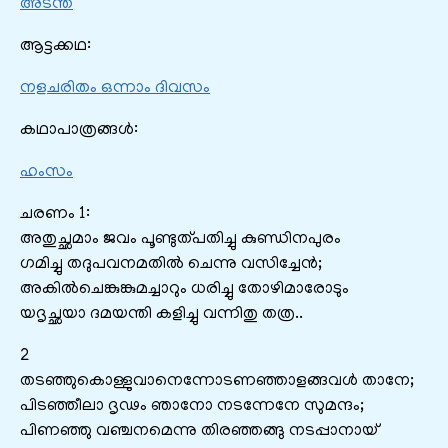
അടന്ത
ആട്ടക്കഥ:
നളചരിതം ഒന്നാം ദിവസം
കഥാപാത്രങ്ങൾ:
ഹംസം
ചരണം 1:
അതുച്ഛമാം ജവം പൂണ്ടുത്പതിച്ചു കുണ്ഡിനപുരം
ഗമിച്ചു തദുപവനമതിൽ ചെന്നു വസിച്ചേൻ;
അകിൽചെങ്കുങ്കുമച്ചാറും ധരിച്ചു തോഴിമാരോടും
യദൃച്ഛയാ ദമയന്തി കളിച്ചു വന്നിതു തത്ര..
2
തടഞ്ഞുകൊള്ളുവാനെന്നോടണഞ്ഞാളങ്ങവൾ താനേ;
പിടഞ്ഞീലാ ദൃഢം ഞാനോ നടന്നേനേ സുമന്ദം;
പിണഞ്ഞു വഞ്ചനമെന്നു തിരഞ്ഞങ്ങു നടപ്പാനായ്‌