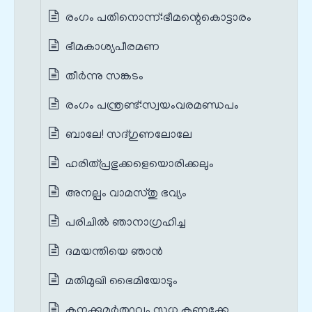
രംഗം പതിനൊന്ന്‌:ഭീമന്റെകൊട്ടാരം
ഭീമകാശ്യപീരമണ
തീർന്നു സങ്കടം
രംഗം പന്ത്രണ്ട്‌:സ്വയംവരമണ്ഡപം
ബാലേ! സദ്ഗുണലോലേ
ഹരിത്പ്രഭുക്കളെയൊരിക്കലും
അനല്പം വാമസ്തു ഭവ്യം
പരിചിൽ ഞാനാഗ്രഹിച്ച
ദമയന്തിയെ ഞാൻ
മതിമുഖി ഭൈമിയോടും
കനക്കുമർത്ഥവും സുധ കണക്കേ