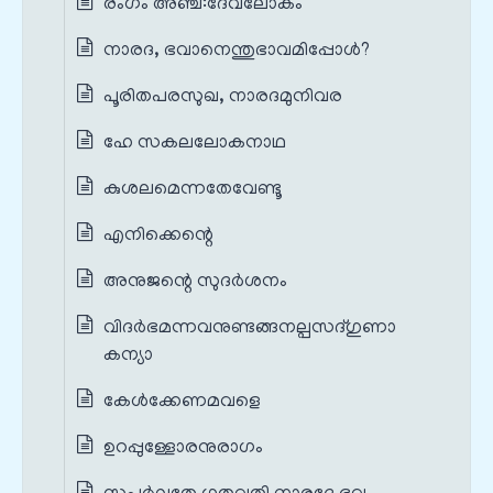
രംഗം അഞ്ച്‌:ദേവലോകം
നാരദ, ഭവാനെന്തുഭാവമിപ്പോൾ?
പൂരിതപരസുഖ, നാരദമുനിവര
ഹേ സകലലോകനാഥ
കുശലമെന്നതേവേണ്ടൂ
എനിക്കെന്റെ
അനുജന്റെ സുദർശനം
വിദർഭമന്നവനുണ്ടങ്ങനല്പസദ്ഗുണാ
കന്യാ
കേൾക്കേണമവളെ
ഉറപ്പുള്ളോരനുരാഗം