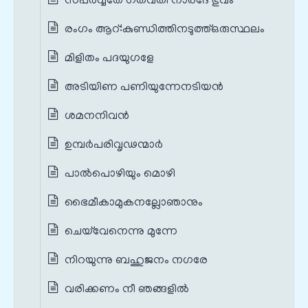
സപർവ്വതേ ഗതവതി നാരദേ ഭുവം
രംഗം ആറ്‌:കുണ്ഡിത്തിനടുത്ത്‌ഒരുസ്ഥലം
മിളിതം പദയുഗളേ
അടിയിണ പണിയുന്നേനടിയൻ
ശമനനിവൻ
ഉമ്പർപരിവൃഢന്മാർ
പാൽപൊഴിയും മൊഴി
ഭൈമീകാമുകനല്ലോഞാനും
ചെയ്‌വേനെന്നു മുന്നേ
നിറയുന്നു ബഹുജനം നഗരേ
വരിക്കണം നീ ഞങ്ങളിൽ