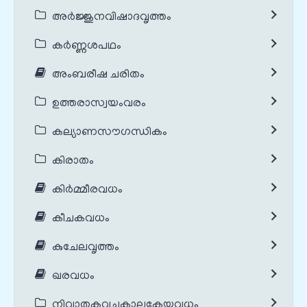
അർജ്ജുനവിഷാദവൃത്തം
കർണ്ണശപഥം
അംബരീഷ ചരിതം
ഉത്തരാസ്വയംവരം
കല്യാണസൗഗന്ധികം
കിരാതം
കിർമ്മീരവധം
കീചകവധം
കുചേലവൃത്തം
ഖരവധം
നിവാതകവചകാലകേയവധം