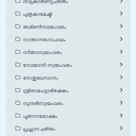
ദിവ്യകാരുണ്യചരിതം
പുത്രകാമേഷ്ടി
രുഗ്മിണീസ്വയംവരം
സന്താനഗോപാലം
സീതാസ്വയംവരം
ദേവയാനി സ്വയംവരം
സേതുബന്ധനം
ശ്രീരാമപട്ടാഭിഷേകം
സുന്ദരീസ്വയംവരം
പൂതനാമോക്ഷം
പ്രഹ്ലാദ ചരിതം