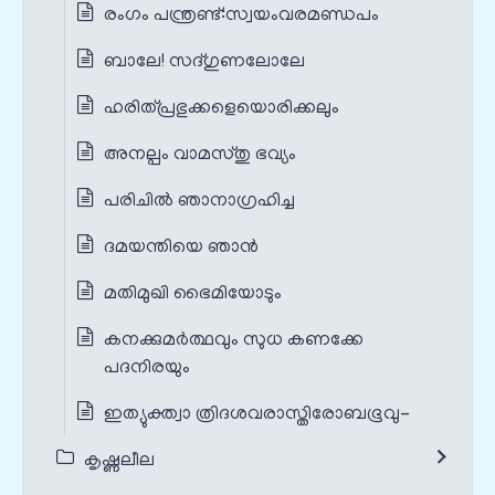
രംഗം പന്ത്രണ്ട്‌:സ്വയംവരമണ്ഡപം
ബാലേ! സദ്ഗുണലോലേ
ഹരിത്പ്രഭുക്കളെയൊരിക്കലും
അനല്പം വാമസ്തു ഭവ്യം
പരിചിൽ ഞാനാഗ്രഹിച്ച
ദമയന്തിയെ ഞാൻ
മതിമുഖി ഭൈമിയോടും
കനക്കുമർത്ഥവും സുധ കണക്കേ
പദനിരയും
ഇത്യുക്ത്വാ ത്രിദശവരാസ്തിരോബഭൂവു-
കൃഷ്ണലീല