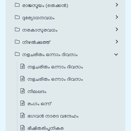
രാജസൂയം (തെക്കൻ)
ദുര്യോധനവധം
നരകാസുരവധം
നിഴൽക്കുത്ത്
നളചരിതം ഒന്നാം ദിവസം
നളചരിതം ഒന്നാം ദിവസം
നളചരിതം ഒന്നാം ദിവസം
നിലപ്പദം
രംഗം ഒന്ന്
ഭഗവന്‍ നാരദ വന്ദേഹം
ഭീഷിതരിപുനികര