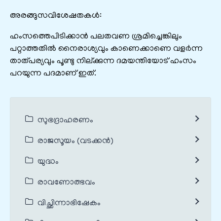
അരങ്ങുസവിശേഷതകൾ:
ഹംസത്തെപിടിക്കാൻ പലതവണ ശ്രമിച്ചെങ്കിലും
പറ്റാത്തതിൽ നൈരാശ്യവും കാണെക്കാണെ വളർന്ന
താത്പര്യവും പൂണ്ടു നില്ക്കുന്ന ദമയന്തിയോട്‌ ഹംസം
പറയുന്ന പദമാണ് ഇത്.
സുഭദ്രാഹരണം
രാജസൂയം (വടക്കൻ)
യുദ്ധം
രാവണോത്ഭവം
വിച്ഛിന്നാഭിഷേകം