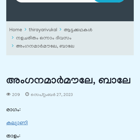
Home
thirayarivukal
ആട്ടക്കഥകൾ
നളചരിതം ഒന്നാം ദിവസം
അംഗനമാർമൗലേ, ബാലേ
അംഗനമാർമൗലേ, ബാലേ
209
സെപ്റ്റംബർ 27, 2023
രാഗം:
കല്യാണി
താളം: