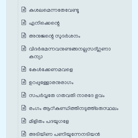
കുശലമെന്നതേവേണ്ടൂ
എനിക്കെന്റെ
അനുജന്റെ സുദർശനം
വിദർഭമന്നവനുണ്ടങ്ങനല്പസദ്ഗുണാ
കന്യാ
കേൾക്കേണമവളെ
ഉറപ്പുള്ളോരനുരാഗം
സപർവ്വതേ ഗതവതി നാരദേ ഭുവം
രംഗം ആറ്‌:കുണ്ഡിത്തിനടുത്ത്‌ഒരുസ്ഥലം
മിളിതം പദയുഗളേ
അടിയിണ പണിയുന്നേനടിയൻ