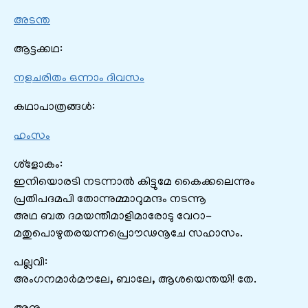
അടന്ത
ആട്ടക്കഥ:
നളചരിതം ഒന്നാം ദിവസം
കഥാപാത്രങ്ങൾ:
ഹംസം
ശ്ളോകം:
ഇനിയൊരടി നടന്നാൽ കിട്ടുമേ കൈക്കലെന്നും
പ്രതിപദമപി തോന്നുമ്മാറുമന്ദം നടന്നൂ
അഥ ബത ദമയന്തീമാളിമാരോടു വേറാ-
മതുപൊഴുതരയന്നപ്രൊ‍ൗഢനൂചേ സഹാസം.
പല്ലവി:
അംഗനമാർമൗലേ, ബാലേ, ആശയെന്തയി! തേ.