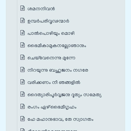
ശമനനിവൻ
ഉമ്പർപരിവൃഢന്മാർ
പാൽപൊഴിയും മൊഴി
ഭൈമീകാമുകനല്ലോഞാനും
ചെയ്‌വേനെന്നു മുന്നേ
നിറയുന്നു ബഹുജനം നഗരേ
വരിക്കണം നീ ഞങ്ങളിൽ
ദൈത്യാരിപൂർവ്വജനു ദൂത്യം സമേത്യ
രംഗം ഏഴ്‌:ഭൈമീഗൃഹം
ഹേ മഹാനുഭാവ, തേ സ്വാഗതം