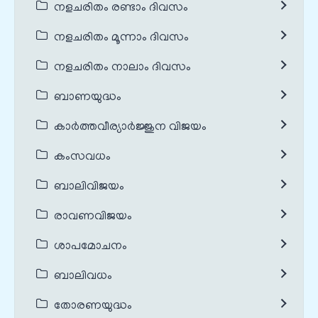
നളചരിതം രണ്ടാം ദിവസം
നളചരിതം മൂന്നാം ദിവസം
നളചരിതം നാലാം ദിവസം
ബാണയുദ്ധം
കാർത്തവീര്യാർജ്ജുന വിജയം
കംസവധം
ബാലിവിജയം
രാവണവിജയം
ശാപമോചനം
ബാലിവധം
തോരണയുദ്ധം