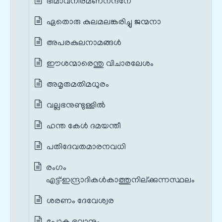
ഭീമാവനീരമണനന്ദനേ
ഏതൊരു കുലമലങ്കരിച്ചു ജന്മനാ
അപരകുലനാമങ്ങൾ
ഈശന്മാരെന്തു വിചാരലേശം
അമൃതമതിമധുരം
വല്ലഭനുണ്ടുള്ളിൽ
ഹന്ത കേൾ ദമയന്തീ
പതിദേവതമാരനവധി
രംഗം
എട്ട്‌:ഇന്ദ്രാദികൾകാത്തുനില്ക്കുന്നസ്ഥലം
ശരണം ദേവേശ്വര