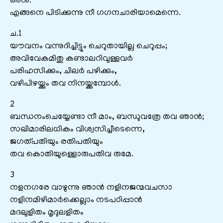
അനു.
എങ്ങനെ പിടിക്കുന്നു നീ ഗഗനചാരിയാമെന്നെ.
ച.1
യൗവനം വന്നുദിച്ചിട്ടും ചെറുതായില്ല ചെറുപ്പം;
അവിവേകമിതു കണ്ടാലറിവുള്ളവർ
പരിഹസിക്കും, ചിലർ പഴിക്കും,
വഴിപിഴയ്ക്കും തവ നിനയ്ക്കുമ്പോൾ.
2
ബന്ധനംചെയ്യേണ്ടാ നീ മാം, ബന്ധുവത്രേ തവ ഞാൻ;
സഖിമാരിലധികം വിശ്വസിച്ചീടെന്നെ,
ജഗത്പതിയും രതിപതിയും
തവ കൊതിയുള്ളൊരുപതിവ രുമേ.
3
നളനഗരേ വാഴുന്നു ഞാൻ നളിനജന്മവചസാ
നളിനമിഴിമാർക്കെല്ലാം നടപഠിപ്പാൻ
മദലുളിതം മൃദുലളിതം