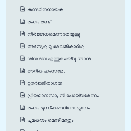
കുണ്ഡിനനായക
രംഗം രണ്ട്
നിർജ്ജനമെന്നതേയുള്ളൂ
അന്യേഷു വൃക്ഷലതികാദിഷു
ശിവശിവ എന്തുചെയ്‌വൂ ഞാൻ
അറിക ഹംസമേ,
ഊർജ്ജിതാശയ
പ്രിയമാനസാ, നീ പോയ്‌വരേണം
രംഗം മൂന്ന്‌:കുണ്ഡിനോദ്യാനം
പൂമകനും മൊഴിമാതും