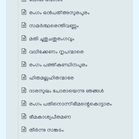
പോക ഭവാനും
രംഗം ഒൻപത്‌:അസുരപുരം
സമർത്ഥരെന്തീവണ്ണം
മതി ചൂതുചതുരംഗവും
വധിക്കേണം നൃപന്മാരെ
രംഗം പത്ത്‌:കുണ്ഡിനപുരം
ഹിതമല്ലഹിതന്മാരേ
ദാരസുഖം പോരായെന്നു ഞങ്ങൾ
രംഗം പതിനൊന്ന്‌:ഭീമന്റെകൊട്ടാരം
ഭീമകാശ്യപീരമണ
തീർന്നു സങ്കടം