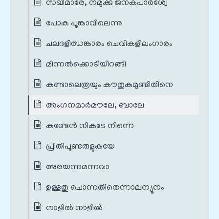
സഖിമാരേ, നമുക്കു ജനകപാർശ്വേ
പോക പൂങ്കാവിലെന്നു
ചലദളിഝങ്കാരം ചെവികളിലംഗാരം
മിന്നൽക്കൊടിയിറങ്ങി
കണ്ടാലെത്രയും കൗതുകമുണ്ടിതിനെ
അംഗനമാർമൗലേ, ബാലേ
കണ്ടേൻ നികടേ നിന്നെ
പ്രീതിപൂണ്ടരുളുകയേ
അരയന്നമന്നവാ
ഉള്ളതു ചൊന്നതിതെന്നാലന്യൂനം
നാളിൽ നാളിൽ