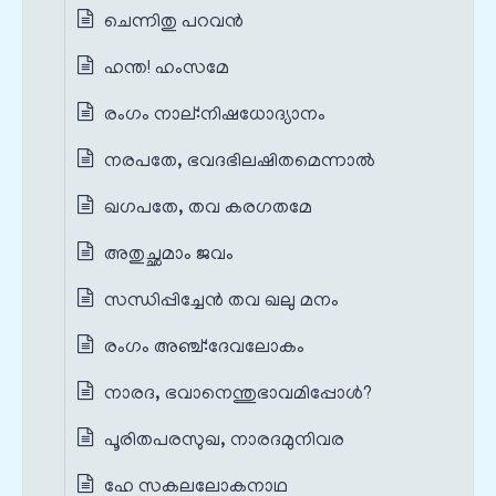
ചെന്നിതു പറവൻ
ഹന്ത! ഹംസമേ
രംഗം നാല്‌:നിഷധോദ്യാനം
നരപതേ, ഭവദഭിലഷിതമെന്നാൽ
ഖഗപതേ, തവ കരഗതമേ
അതുച്ഛമാം ജവം
സന്ധിപ്പിച്ചേൻ തവ ഖലു മനം
രംഗം അഞ്ച്‌:ദേവലോകം
നാരദ, ഭവാനെന്തുഭാവമിപ്പോൾ?
പൂരിതപരസുഖ, നാരദമുനിവര
ഹേ സകലലോകനാഥ