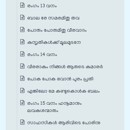
രംഗം 13 വനം
ബാല രേ സമരമിതു തവ
പോരും പോരുമിതു വീരവാദം
കുസൃതികള്‍ക്ക് മൂലമുടനേ
രംഗം 14 വനം
വീരരാകും നിങ്ങള്‍ ആരുടെ കുമാരര്‍
പോക പോക ഭവാന്‍ പുരം പ്രതി
എങ്കിലോ മേ കണ്ടുകൊള്‍ക ബലം
രംഗം 15 വനം ഹനൂമാനും
ലവകുശന്മാരും
സാഹസികള്‍ ആരിവിടെ പോരിനു