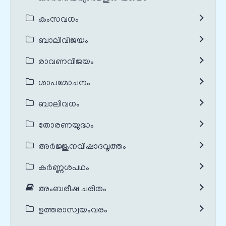
കംസവധം
ബാലിവിജയം
രാവണവിജയം
ശാപമോചനം
ബാലിവധം
തോരണയുദ്ധം
അർജ്ജുനവിഷാദവൃത്തം
കർണ്ണശപഥം
അംബരീഷ ചരിതം
ഉത്തരാസ്വയംവരം