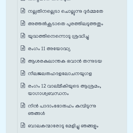
നല്ലതിനല്ലെടാ ചൊല്ലുന്നു ദുര്‍മ്മതേ
അത്തല്‍കൂടാതെ പുരത്തിലടുത്തതും
യുദ്ധത്തിനെന്നൊടു ശ്രദ്ധിച്ചു
രംഗം 11 അയോദ്ധ്യ
ആശരകുലാന്തക ഭവാന്‍ തന്നുടയ
നീലജലരുഹദളലോചനയുഗള
രംഗം 12 വാല്മീകിയുടെ ആശ്രമം,
യാഗാശ്വബന്ധനം
നിന്‍ പാദാംഭോരുഹം കുമ്പിടുന്നു
ഞങ്ങള്‍
ബാലകന്മാരോടു മേളിച്ചു ഞങ്ങളും