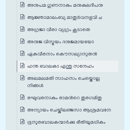
അനുപമ ഗുണനാകും മനുകുലദീപനു
ആജ്ഞാമാലംബ്യ മാതുര്‍വനഭുവി ച
അഗ്രജാ വീരാ വ്യഗ്രം കൂടാതെ
അനുജ വിസ്മയം ദനുജമായയോ
ഏകവീരനാം കൌസല്യാസുതന്‍
ഹന്ത ബാലകാ എന്തു സന്ദേഹം
അലമലമതി സാഹസം ചെയ്കൊല്ല
നിങ്ങള്‍
രഘുവരനാകും രാമന്‍റെ തുരഗമിതു
അന്യായം ചെയ്കിലഞ്ജസാ ആശ്രമവനേ
ഭൂസുരബാലകന്മാര്‍ക്കു ഭീതിയുമധികം