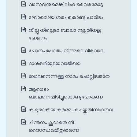
വാസവനുമെങ്കിലിഹ വൈരമോടു
ഘോരമായ ശരം കൊണ്ടു പാരിടം
നില്ലു നില്ലെടാ ബാലാ നല്ലതിനല്ല
ഹേളനം
പോരും പോരും നിന്നുടെ വീരവാദം
ദാശരഥിയുടയവാജിയെ
ബാലനെന്നുള്ള നാമം ചൊല്ലീടരുതേ
ആരെടാ
ബാലനെപ്പിടിച്ചുകൊണ്ടുപോകുന്ന
കഷ്ടമാകിയ കര്‍മ്മം ചെയ്തതിനിഹതവ
ചിന്തനം കൂടാതെ നീ
സൈന്ധവമിതുതന്നെ