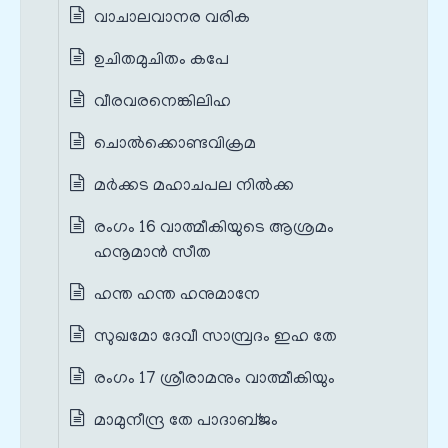
വാചാലവാനര വരിക
ഉചിതമുചിതം കപേ
വീരവരനെങ്കിലിഹ
ചൊല്‍ക്കൊണ്ടവിക്രമ
മര്‍ക്കട മഹാചപല നിൽക്ക
രംഗം 16 വാത്മീകിയുടെ ആശ്രമം
ഹനൂമാൻ സീത
ഹന്ത ഹന്ത ഹനുമാനേ
സുഖമോ ദേവീ സാമ്പ്രദം ഇഹ തേ
രംഗം 17 ശ്രീരാമനും വാത്മീകിയും
മാമുനീന്ദ്ര തേ പാദാബ്ജം