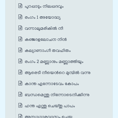
പുറപ്പാടും നിലപ്പദവും
രംഗം 1 അയോദ്ധ്യ
വന്നാലുമരികില്‍ നീ
കഞ്ജദളലോചന നിന്‍
കല്യാണാംഗീ തവഹിതം
രംഗം 2 മണ്ണാനും മണ്ണാത്തിയും
ആരെടീ നീയെന്‍റെ മുമ്പില്‍ വന്നു
കാന്ത എന്നോടേവം കോപം
ബന്ധമെന്തു നിന്നോടെനിക്കിന്നു
ഹന്ത എന്തു ചെയ്തു പാപം
അന്യാഗാരവാസം ചെയ്ത