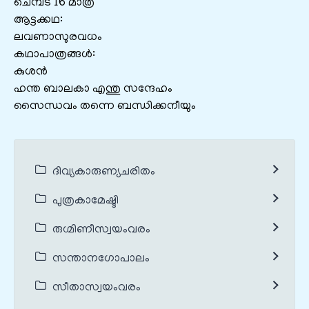
ചെമ്പട 16 മാത്ര
ആട്ടക്കഥ:
ലവണാസുരവധം
കഥാപാത്രങ്ങൾ:
കുശൻ
ഹന്ത ബാലകാ എന്തു സന്ദേഹം
സൈന്ധവം തന്നെ ബന്ധിക്കനീയും
ദിവ്യകാരുണ്യചരിതം
പുത്രകാമേഷ്ടി
രുഗ്മിണീസ്വയംവരം
സന്താനഗോപാലം
സീതാസ്വയംവരം