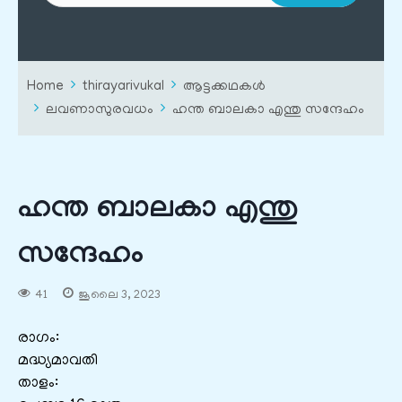
Home
thirayarivukal
ആട്ടക്കഥകൾ
ലവണാസുരവധം
ഹന്ത ബാലകാ എന്തു സന്ദേഹം
ഹന്ത ബാലകാ എന്തു
സന്ദേഹം
41
ജൂലൈ 3, 2023
രാഗം:
മദ്ധ്യമാവതി
താളം: