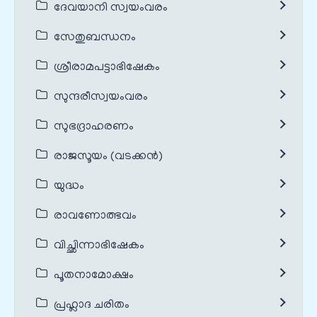
ദേവയാനി സ്വയംവരം
സേതുബന്ധനം
ശ്രീരാമപട്ടാഭിഷേകം
സുന്ദരീസ്വയംവരം
സുഭദ്രാഹരണം
രാജസൂയം (വടക്കൻ)
യുദ്ധം
രാവണോത്ഭവം
വിച്ഛിന്നാഭിഷേകം
പൂതനാമോക്ഷം
പ്രഹ്ലാദ ചരിതം