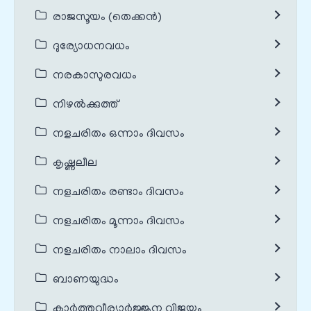
രാജസൂയം (തെക്കൻ)
ദുര്യോധനവധം
നരകാസുരവധം
നിഴൽക്കുത്ത്
നളചരിതം ഒന്നാം ദിവസം
കൃഷ്ണലീല
നളചരിതം രണ്ടാം ദിവസം
നളചരിതം മൂന്നാം ദിവസം
നളചരിതം നാലാം ദിവസം
ബാണയുദ്ധം
കാർത്തവീര്യാർജ്ജുന വിജയം