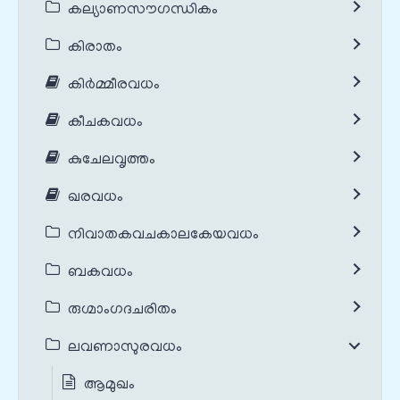
കല്യാണസൗഗന്ധികം
കിരാതം
കിർമ്മീരവധം
കീചകവധം
കുചേലവൃത്തം
ഖരവധം
നിവാതകവചകാലകേയവധം
ബകവധം
രുഗ്മാംഗദചരിതം
ലവണാസുരവധം
ആമുഖം