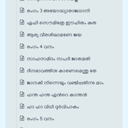
രംഗം 3 അയോദ്ധ്യാരാജധാനി
ഏഹി സൌമിത്രേ ഈഹിതം കുരു
ആര്യ വീരശിഖാമണേ ജയ
രംഗം 4 വനം
സാഹസമിദം സപദി ജാതമതി
ദീനഭാവത്തിനു കാരണമെന്തു തേ
ജാനകീ നിന്നെയും വഞ്ചിപ്പതിന്നു മാം
ഹന്ത ഹന്ത എന്‍റെ കാന്തന്‍
ഹാ ഹാ വിധി ദുര്‍വിപാകം
രംഗം 5 വനം