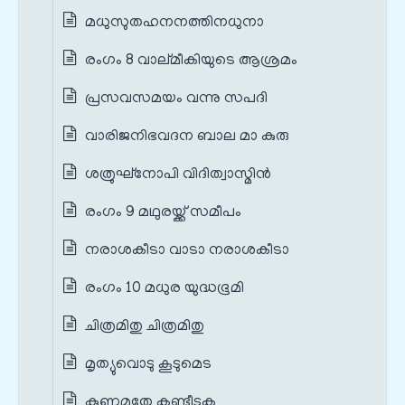
മധുസുതഹനനത്തിനധുനാ
രംഗം 8 വാല്മീകിയുടെ ആശ്രമം
പ്രസവസമയം വന്നു സപദി
വാരിജനിഭവദന ബാല മാ കുരു
ശത്രുഘ്നോപി വിദിത്വാസ്മിന്‍
രംഗം 9 മഥുരയ്ക്ക് സമീപം
നരാശകീടാ വാടാ നരാശകീടാ
രംഗം 10 മധുര യുദ്ധഭൂമി
ചിത്രമിതു ചിത്രമിതു
മൃത്യുവൊടു കൂടുമെട
കുണ്ഠമതേ കണ്ടീടുക