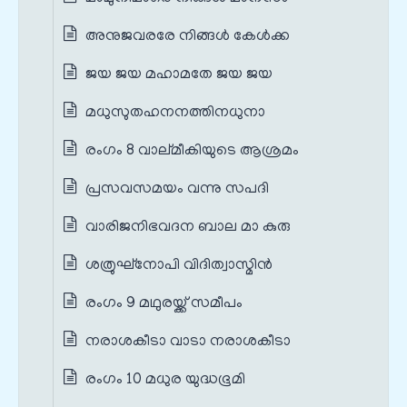
അനുജവരരേ നിങ്ങള്‍ കേള്‍ക്ക
ജയ ജയ മഹാമതേ ജയ ജയ
മധുസുതഹനനത്തിനധുനാ
രംഗം 8 വാല്മീകിയുടെ ആശ്രമം
പ്രസവസമയം വന്നു സപദി
വാരിജനിഭവദന ബാല മാ കുരു
ശത്രുഘ്നോപി വിദിത്വാസ്മിന്‍
രംഗം 9 മഥുരയ്ക്ക് സമീപം
നരാശകീടാ വാടാ നരാശകീടാ
രംഗം 10 മധുര യുദ്ധഭൂമി