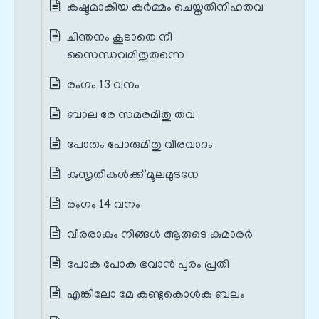
കഷ്ടമാകിയ കര്‍മ്മം ചെയ്തതിനിഹതവ
ചിന്തനം കൂടാതെ നീ
സൈന്ധവമിതുതന്നെ
രംഗം 13 വനം
ബാല രേ സമരമിതു തവ
പോരും പോരുമിതു വീരവാദം
കുസൃതികള്‍ക്ക് മൂലമുടനേ
രംഗം 14 വനം
വീരരാകും നിങ്ങള്‍ ആരുടെ കുമാരര്‍
പോക പോക ഭവാന്‍ പുരം പ്രതി
എങ്കിലോ മേ കണ്ടുകൊള്‍ക ബലം