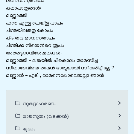
ലവണാസുരവധം
കഥാപാത്രങ്ങൾ:
മണ്ണാത്തി
ഹന്ത എന്തു ചെയ്തു പാപം
ചിന്തയിലരുതു കോപം
കിം തവ മാനസതാപം
ചിന്തിക്ക നീയെന്‍റെ രൂപം
അരങ്ങുസവിശേഷതകൾ:
മണ്ണാത്തി – ലങ്കയില്‍ ചിരകാലം താമസിച്ച
സീതാദേവിയെ രാമന്‍ ഭാര്യയായി സ്വീകരിച്ചില്ലേ ?
മണ്ണാന്‍ – എടീ , രാമനെപ്പോലെയല്ലാ ഞാന്‍
സുഭദ്രാഹരണം
രാജസൂയം (വടക്കൻ)
യുദ്ധം