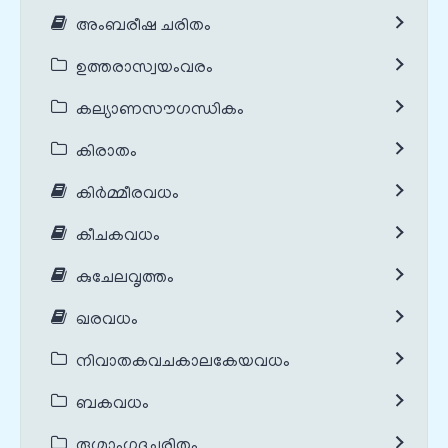
അംബരീഷ ചരിതം
ഉത്തരാസ്വയംവരം
കല്യാണസൗഗന്ധികം
കിരാതം
കിർമ്മീരവധം
കീചകവധം
കുചേലവൃത്തം
ഖരവധം
നിവാതകവചകാലകേയവധം
ബകവധം
രുഗ്മാംഗദചരിതം