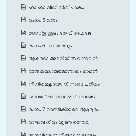
ഹാ ഹാ വിധി ദുര്‍വിപാകം
രംഗം 5 വനം
അസ്തു ശുഭം തേ വിദേഹജേ
രംഗം 6 വനമാര്‍ഗ്ഗം
ആരെടാ അടവിയില്‍ വന്നവന്‍
ഭാനുകുലോത്തമാനാകും രാമന്‍
നിന്ദിതമല്ലയോ നിന്നുടെ ചരിതം
ശാന്തവികത്ഥനമെന്തിനു ഖേട
രംഗം 7 വാത്മീകിയുടെ ആശ്രമം
രാഘവ ഗിരം ശൃണു രാഘവ
മാമുനിമാരെ നിങ്ങള്‍ മാനസം