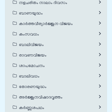
നളചരിതം നാലാം ദിവസം
ബാണയുദ്ധം
കാർത്തവീര്യാർജ്ജുന വിജയം
കംസവധം
ബാലിവിജയം
രാവണവിജയം
ശാപമോചനം
ബാലിവധം
തോരണയുദ്ധം
അർജ്ജുനവിഷാദവൃത്തം
കർണ്ണശപഥം