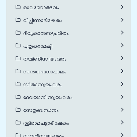
രാവണോത്ഭവം
വിച്ഛിന്നാഭിഷേകം
ദിവ്യകാരുണ്യചരിതം
പുത്രകാമേഷ്ടി
രുഗ്മിണീസ്വയംവരം
സന്താനഗോപാലം
സീതാസ്വയംവരം
ദേവയാനി സ്വയംവരം
സേതുബന്ധനം
ശ്രീരാമപട്ടാഭിഷേകം
സുന്ദരീസ്വയംവരം