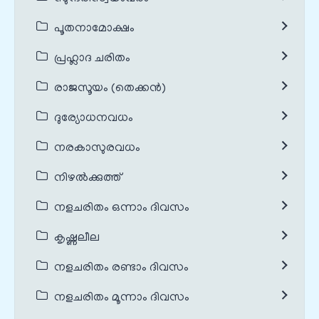
പൂതനാമോക്ഷം
പ്രഹ്ലാദ ചരിതം
രാജസൂയം (തെക്കൻ)
ദുര്യോധനവധം
നരകാസുരവധം
നിഴൽക്കുത്ത്
നളചരിതം ഒന്നാം ദിവസം
കൃഷ്ണലീല
നളചരിതം രണ്ടാം ദിവസം
നളചരിതം മൂന്നാം ദിവസം