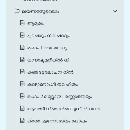
ലവണാസുരവധം
ആമുഖം
പുറപ്പാടും നിലപ്പദവും
രംഗം 1 അയോദ്ധ്യ
വന്നാലുമരികില്‍ നീ
കഞ്ജദളലോചന നിന്‍
കല്യാണാംഗീ തവഹിതം
രംഗം 2 മണ്ണാനും മണ്ണാത്തിയും
ആരെടീ നീയെന്‍റെ മുമ്പില്‍ വന്നു
കാന്ത എന്നോടേവം കോപം