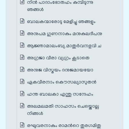
നിന്‍ പാദാംഭോരുഹം കുമ്പിടുന്നു
ഞങ്ങള്‍
ബാലകന്മാരോടു മേളിച്ചു ഞങ്ങളും
അനുപമ ഗുണനാകും മനുകുലദീപനു
ആജ്ഞാമാലംബ്യ മാതുര്‍വനഭുവി ച
അഗ്രജാ വീരാ വ്യഗ്രം കൂടാതെ
അനുജ വിസ്മയം ദനുജമായയോ
ഏകവീരനാം കൌസല്യാസുതന്‍
ഹന്ത ബാലകാ എന്തു സന്ദേഹം
അലമലമതി സാഹസം ചെയ്കൊല്ല
നിങ്ങള്‍
രഘുവരനാകും രാമന്‍റെ തുരഗമിതു