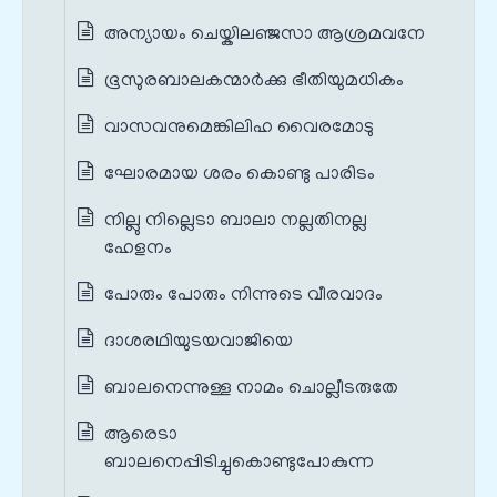
അന്യായം ചെയ്കിലഞ്ജസാ ആശ്രമവനേ
ഭൂസുരബാലകന്മാര്‍ക്കു ഭീതിയുമധികം
വാസവനുമെങ്കിലിഹ വൈരമോടു
ഘോരമായ ശരം കൊണ്ടു പാരിടം
നില്ലു നില്ലെടാ ബാലാ നല്ലതിനല്ല
ഹേളനം
പോരും പോരും നിന്നുടെ വീരവാദം
ദാശരഥിയുടയവാജിയെ
ബാലനെന്നുള്ള നാമം ചൊല്ലീടരുതേ
ആരെടാ
ബാലനെപ്പിടിച്ചുകൊണ്ടുപോകുന്ന