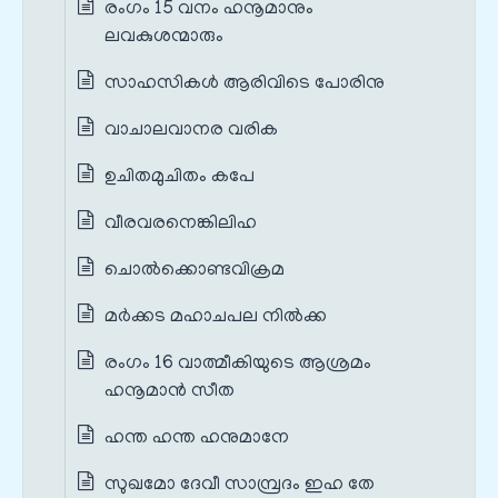
രംഗം 15 വനം ഹനൂമാനും
ലവകുശന്മാരും
സാഹസികള്‍ ആരിവിടെ പോരിനു
വാചാലവാനര വരിക
ഉചിതമുചിതം കപേ
വീരവരനെങ്കിലിഹ
ചൊല്‍ക്കൊണ്ടവിക്രമ
മര്‍ക്കട മഹാചപല നിൽക്ക
രംഗം 16 വാത്മീകിയുടെ ആശ്രമം
ഹനൂമാൻ സീത
ഹന്ത ഹന്ത ഹനുമാനേ
സുഖമോ ദേവീ സാമ്പ്രദം ഇഹ തേ