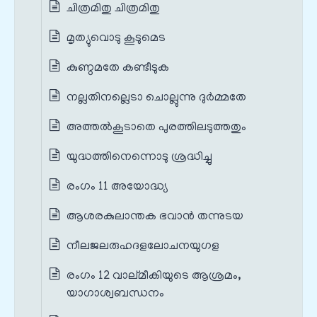
ചിത്രമിതു ചിത്രമിതു
മൃത്യുവൊടു കൂടുമെട
കുണ്ഠമതേ കണ്ടീടുക
നല്ലതിനല്ലെടാ ചൊല്ലുന്നു ദുര്‍മ്മതേ
അത്തല്‍കൂടാതെ പുരത്തിലടുത്തതും
യുദ്ധത്തിനെന്നൊടു ശ്രദ്ധിച്ചു
രംഗം 11 അയോദ്ധ്യ
ആശരകുലാന്തക ഭവാന്‍ തന്നുടയ
നീലജലരുഹദളലോചനയുഗള
രംഗം 12 വാല്മീകിയുടെ ആശ്രമം,
യാഗാശ്വബന്ധനം