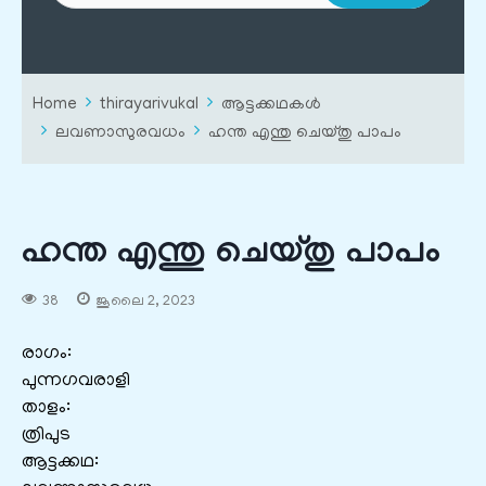
Home
thirayarivukal
ആട്ടക്കഥകൾ
ലവണാസുരവധം
ഹന്ത എന്തു ചെയ്തു പാപം
ഹന്ത എന്തു ചെയ്തു പാപം
38
ജൂലൈ 2, 2023
രാഗം:
പുന്നഗവരാളി
താളം:
ത്രിപുട
ആട്ടക്കഥ: