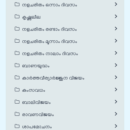
നളചരിതം ഒന്നാം ദിവസം
കൃഷ്ണലീല
നളചരിതം രണ്ടാം ദിവസം
നളചരിതം മൂന്നാം ദിവസം
നളചരിതം നാലാം ദിവസം
ബാണയുദ്ധം
കാർത്തവീര്യാർജ്ജുന വിജയം
കംസവധം
ബാലിവിജയം
രാവണവിജയം
ശാപമോചനം