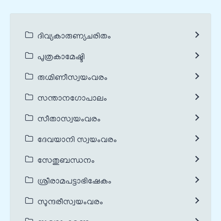
ദിവ്യകാരുണ്യചരിതം
പുത്രകാമേഷ്ടി
രുഗ്മിണീസ്വയംവരം
സന്താനഗോപാലം
സീതാസ്വയംവരം
ദേവയാനി സ്വയംവരം
സേതുബന്ധനം
ശ്രീരാമപട്ടാഭിഷേകം
സുന്ദരീസ്വയംവരം