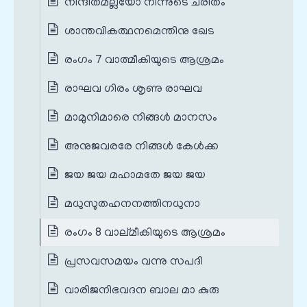
നിന്ദിതമല്ലയോ നിന്നുടെ ചരിതം
ശാന്തവികത്ഥനമെന്തിനു ഖേട
രംഗം 7 വാത്മീകിയുടെ ആശ്രമം
രാഘവ ഗിരം ശൃണു രാഘവ
മാമുനിമാരെ നിങ്ങള്‍ മാനസം
അനുജവരരേ നിങ്ങള്‍ കേള്‍ക്ക
ജയ ജയ മഹാമതേ ജയ ജയ
മധുസുതഹനനത്തിനധുനാ
രംഗം 8 വാല്മീകിയുടെ ആശ്രമം
പ്രസവസമയം വന്നു സപദി
വാരിജനിഭവദന ബാല മാ കുരു