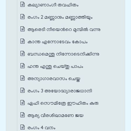
കല്യാണാംഗീ തവഹിതം
രംഗം 2 മണ്ണാനും മണ്ണാത്തിയും
ആരെടീ നീയെന്‍റെ മുമ്പില്‍ വന്നു
കാന്ത എന്നോടേവം കോപം
ബന്ധമെന്തു നിന്നോടെനിക്കിന്നു
ഹന്ത എന്തു ചെയ്തു പാപം
അന്യാഗാരവാസം ചെയ്ത
രംഗം 3 അയോദ്ധ്യാരാജധാനി
ഏഹി സൌമിത്രേ ഈഹിതം കുരു
ആര്യ വീരശിഖാമണേ ജയ
രംഗം 4 വനം