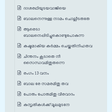
ദാശരഥിയുടയവാജിയെ
ബാലനെന്നുള്ള നാമം ചൊല്ലീടരുതേ
ആരെടാ
ബാലനെപ്പിടിച്ചുകൊണ്ടുപോകുന്ന
കഷ്ടമാകിയ കര്‍മ്മം ചെയ്തതിനിഹതവ
ചിന്തനം കൂടാതെ നീ
സൈന്ധവമിതുതന്നെ
രംഗം 13 വനം
ബാല രേ സമരമിതു തവ
പോരും പോരുമിതു വീരവാദം
കുസൃതികള്‍ക്ക് മൂലമുടനേ