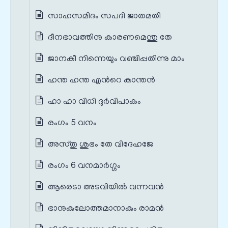
സാഹസമിദം സപദി ജാതമതി
ദീനഭാവത്തിനു കാരണമെന്തു തേ
ജാനകീ നിന്നെയും വഞ്ചിപ്പതിന്നു മാം
ഹന്ത ഹന്ത എന്‍റെ കാന്തന്‍
ഹാ ഹാ വിധി ദുര്‍വിപാകം
രംഗം 5 വനം
അസ്തു ശുഭം തേ വിദേഹജേ
രംഗം 6 വനമാര്‍ഗ്ഗം
ആരെടാ അടവിയില്‍ വന്നവന്‍
ഭാനുകുലോത്തമാനാകും രാമന്‍