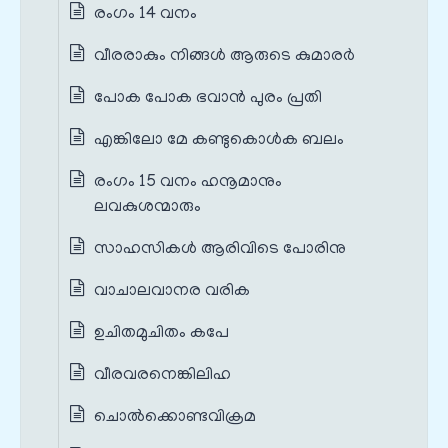
രംഗം 14 വനം
വീരരാകും നിങ്ങള്‍ ആരുടെ കുമാരര്‍
പോക പോക ഭവാന്‍ പുരം പ്രതി
എങ്കിലോ മേ കണ്ടുകൊള്‍ക ബലം
രംഗം 15 വനം ഹനൂമാനും
ലവകുശന്മാരും
സാഹസികള്‍ ആരിവിടെ പോരിനു
വാചാലവാനര വരിക
ഉചിതമുചിതം കപേ
വീരവരനെങ്കിലിഹ
ചൊല്‍ക്കൊണ്ടവിക്രമ