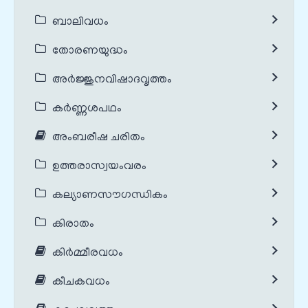
ബാലിവധം
തോരണയുദ്ധം
അർജ്ജുനവിഷാദവൃത്തം
കർണ്ണശപഥം
അംബരീഷ ചരിതം
ഉത്തരാസ്വയംവരം
കല്യാണസൗഗന്ധികം
കിരാതം
കിർമ്മീരവധം
കീചകവധം