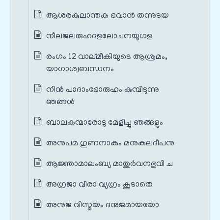
ആശരകുലാന്തക ഭവാന്‍ തന്നുടയ
നീലജലരുഹദളലോചനയുഗള
രംഗം 12 വാല്മീകിയുടെ ആശ്രമം,
യാഗാശ്വബന്ധനം
നിന്‍ പാദാംഭോരുഹം കുമ്പിടുന്നു
ഞങ്ങള്‍
ബാലകന്മാരോടു മേളിച്ചു ഞങ്ങളും
അനുപമ ഗുണനാകും മനുകുലദീപനു
ആജ്ഞാമാലംബ്യ മാതുര്‍വനഭുവി ച
അഗ്രജാ വീരാ വ്യഗ്രം കൂടാതെ
അനുജ വിസ്മയം ദനുജമായയോ