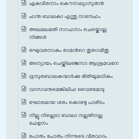
ഏകവീരനാം കൌസല്യാസുതന്‍
ഹന്ത ബാലകാ എന്തു സന്ദേഹം
അലമലമതി സാഹസം ചെയ്കൊല്ല
നിങ്ങള്‍
രഘുവരനാകും രാമന്‍റെ തുരഗമിതു
അന്യായം ചെയ്കിലഞ്ജസാ ആശ്രമവനേ
ഭൂസുരബാലകന്മാര്‍ക്കു ഭീതിയുമധികം
വാസവനുമെങ്കിലിഹ വൈരമോടു
ഘോരമായ ശരം കൊണ്ടു പാരിടം
നില്ലു നില്ലെടാ ബാലാ നല്ലതിനല്ല
ഹേളനം
പോരും പോരും നിന്നുടെ വീരവാദം