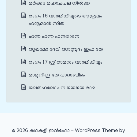
മര്‍ക്കട മഹാചപല നിൽക്ക
രംഗം 16 വാത്മീകിയുടെ ആശ്രമം
ഹനൂമാൻ സീത
ഹന്ത ഹന്ത ഹനുമാനേ
സുഖമോ ദേവീ സാമ്പ്രദം ഇഹ തേ
രംഗം 17 ശ്രീരാമനും വാത്മീകിയും
മാമുനീന്ദ്ര തേ പാദാബ്ജം
ജലരുഹലോചന ജയജയ രാമ
© 2026 കഥകളി ഇൻഫോ - WordPress Theme by