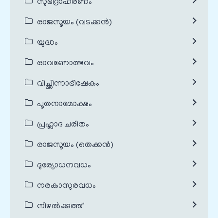
സുഭദ്രാഹരണം
രാജസൂയം (വടക്കൻ)
യുദ്ധം
രാവണോത്ഭവം
വിച്ഛിന്നാഭിഷേകം
പൂതനാമോക്ഷം
പ്രഹ്ലാദ ചരിതം
രാജസൂയം (തെക്കൻ)
ദുര്യോധനവധം
നരകാസുരവധം
നിഴൽക്കുത്ത്