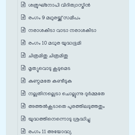
ശത്രുഘ്നോപി വിദിത്വാസ്മിന്‍
രംഗം 9 മഥുരയ്ക്ക് സമീപം
നരാശകീടാ വാടാ നരാശകീടാ
രംഗം 10 മധുര യുദ്ധഭൂമി
ചിത്രമിതു ചിത്രമിതു
മൃത്യുവൊടു കൂടുമെട
കുണ്ഠമതേ കണ്ടീടുക
നല്ലതിനല്ലെടാ ചൊല്ലുന്നു ദുര്‍മ്മതേ
അത്തല്‍കൂടാതെ പുരത്തിലടുത്തതും
യുദ്ധത്തിനെന്നൊടു ശ്രദ്ധിച്ചു
രംഗം 11 അയോദ്ധ്യ