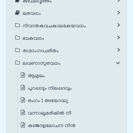
കുചേലവൃത്തം
ഖരവധം
നിവാതകവചകാലകേയവധം
ബകവധം
രുഗ്മാംഗദചരിതം
ലവണാസുരവധം
ആമുഖം
പുറപ്പാടും നിലപ്പദവും
രംഗം 1 അയോദ്ധ്യ
വന്നാലുമരികില്‍ നീ
കഞ്ജദളലോചന നിന്‍