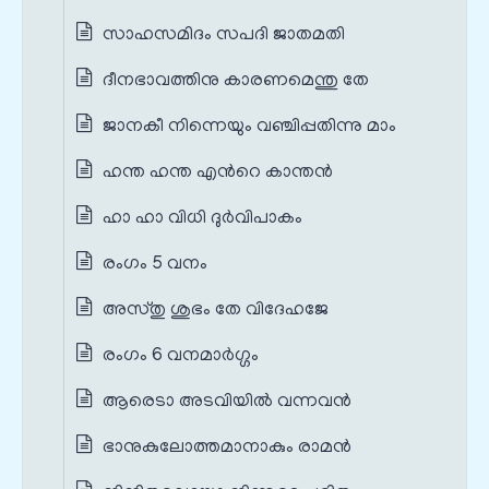
സാഹസമിദം സപദി ജാതമതി
ദീനഭാവത്തിനു കാരണമെന്തു തേ
ജാനകീ നിന്നെയും വഞ്ചിപ്പതിന്നു മാം
ഹന്ത ഹന്ത എന്‍റെ കാന്തന്‍
ഹാ ഹാ വിധി ദുര്‍വിപാകം
രംഗം 5 വനം
അസ്തു ശുഭം തേ വിദേഹജേ
രംഗം 6 വനമാര്‍ഗ്ഗം
ആരെടാ അടവിയില്‍ വന്നവന്‍
ഭാനുകുലോത്തമാനാകും രാമന്‍