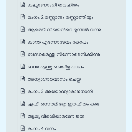
കല്യാണാംഗീ തവഹിതം
രംഗം 2 മണ്ണാനും മണ്ണാത്തിയും
ആരെടീ നീയെന്‍റെ മുമ്പില്‍ വന്നു
കാന്ത എന്നോടേവം കോപം
ബന്ധമെന്തു നിന്നോടെനിക്കിന്നു
ഹന്ത എന്തു ചെയ്തു പാപം
അന്യാഗാരവാസം ചെയ്ത
രംഗം 3 അയോദ്ധ്യാരാജധാനി
ഏഹി സൌമിത്രേ ഈഹിതം കുരു
ആര്യ വീരശിഖാമണേ ജയ
രംഗം 4 വനം