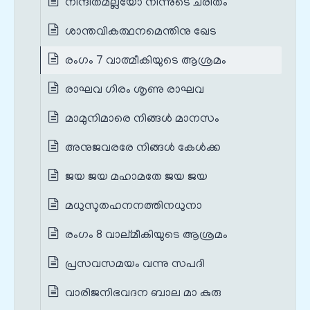
നിന്ദിതമല്ലയോ നിന്നുടെ ചരിതം
ശാന്തവികത്ഥനമെന്തിനു ഖേട
രംഗം 7 വാത്മീകിയുടെ ആശ്രമം
രാഘവ ഗിരം ശൃണു രാഘവ
മാമുനിമാരെ നിങ്ങള്‍ മാനസം
അനുജവരരേ നിങ്ങള്‍ കേള്‍ക്ക
ജയ ജയ മഹാമതേ ജയ ജയ
മധുസുതഹനനത്തിനധുനാ
രംഗം 8 വാല്മീകിയുടെ ആശ്രമം
പ്രസവസമയം വന്നു സപദി
വാരിജനിഭവദന ബാല മാ കുരു