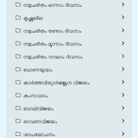
നളചരിതം ഒന്നാം ദിവസം
കൃഷ്ണലീല
നളചരിതം രണ്ടാം ദിവസം
നളചരിതം മൂന്നാം ദിവസം
നളചരിതം നാലാം ദിവസം
ബാണയുദ്ധം
കാർത്തവീര്യാർജ്ജുന വിജയം
കംസവധം
ബാലിവിജയം
രാവണവിജയം
ശാപമോചനം