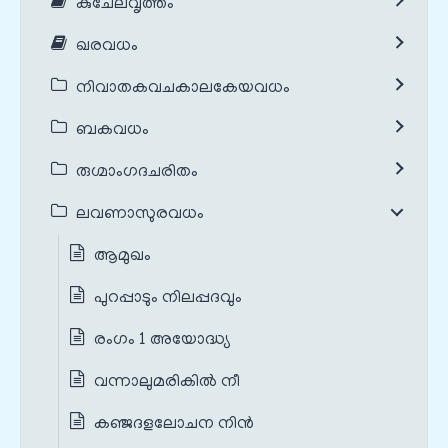
കുചേലവൃത്തം
ഖരവധം
നിവാതകവചകാലകേയവധം
ബകവധം
രുഗ്മാംഗദചരിതം
ലവണാസുരവധം
ആമുഖം
പുറപ്പാടും നിലപ്പദവും
രംഗം 1 അയോദ്ധ്യ
വന്നാലുമരികില്‍ നീ
കഞ്ജദളലോചന നിന്‍