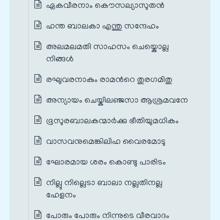
ഏകവീരനാം കൌസല്യാസുതന്‍
ഹന്ത ബാലകാ എന്തു സന്ദേഹം
അലമലമതി സാഹസം ചെയ്കൊല്ല
നിങ്ങള്‍
രഘുവരനാകും രാമന്‍റെ തുരഗമിതു
അന്യായം ചെയ്കിലഞ്ജസാ ആശ്രമവനേ
ഭൂസുരബാലകന്മാര്‍ക്കു ഭീതിയുമധികം
വാസവനുമെങ്കിലിഹ വൈരമോടു
ഘോരമായ ശരം കൊണ്ടു പാരിടം
നില്ലു നില്ലെടാ ബാലാ നല്ലതിനല്ല
ഹേളനം
പോരും പോരും നിന്നുടെ വീരവാദം