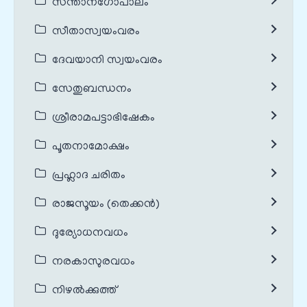
സന്താനഗോപാലം
സീതാസ്വയംവരം
ദേവയാനി സ്വയംവരം
സേതുബന്ധനം
ശ്രീരാമപട്ടാഭിഷേകം
പൂതനാമോക്ഷം
പ്രഹ്ലാദ ചരിതം
രാജസൂയം (തെക്കൻ)
ദുര്യോധനവധം
നരകാസുരവധം
നിഴൽക്കുത്ത്