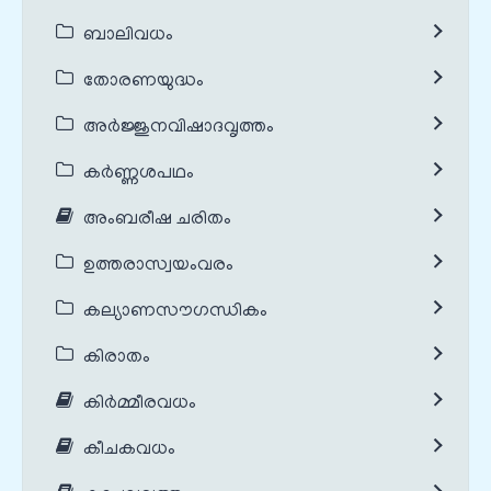
ബാലിവധം
തോരണയുദ്ധം
അർജ്ജുനവിഷാദവൃത്തം
കർണ്ണശപഥം
അംബരീഷ ചരിതം
ഉത്തരാസ്വയംവരം
കല്യാണസൗഗന്ധികം
കിരാതം
കിർമ്മീരവധം
കീചകവധം