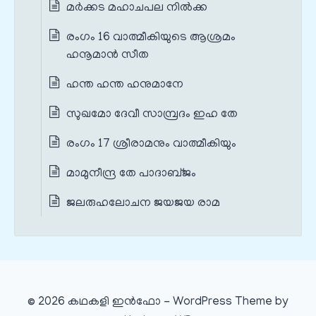
മര്‍ക്കട മഹാചപല നിൽക്ക
രംഗം 16 വാത്മീകിയുടെ ആശ്രമം
ഹനൂമാൻ സീത
ഹന്ത ഹന്ത ഹനുമാനേ
സുഖമോ ദേവീ സാമ്പ്രദം ഇഹ തേ
രംഗം 17 ശ്രീരാമനും വാത്മീകിയും
മാമുനീന്ദ്ര തേ പാദാബ്ജം
ജലരുഹലോചന ജയജയ രാമ
© 2026 കഥകളി ഇൻഫോ - WordPress Theme by