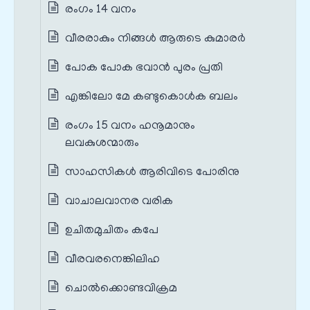
രംഗം 14 വനം
വീരരാകും നിങ്ങള്‍ ആരുടെ കുമാരര്‍
പോക പോക ഭവാന്‍ പുരം പ്രതി
എങ്കിലോ മേ കണ്ടുകൊള്‍ക ബലം
രംഗം 15 വനം ഹനൂമാനും
ലവകുശന്മാരും
സാഹസികള്‍ ആരിവിടെ പോരിനു
വാചാലവാനര വരിക
ഉചിതമുചിതം കപേ
വീരവരനെങ്കിലിഹ
ചൊല്‍ക്കൊണ്ടവിക്രമ