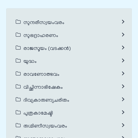
സുന്ദരീസ്വയംവരം
സുഭദ്രാഹരണം
രാജസൂയം (വടക്കൻ)
യുദ്ധം
രാവണോത്ഭവം
വിച്ഛിന്നാഭിഷേകം
ദിവ്യകാരുണ്യചരിതം
പുത്രകാമേഷ്ടി
രുഗ്മിണീസ്വയംവരം