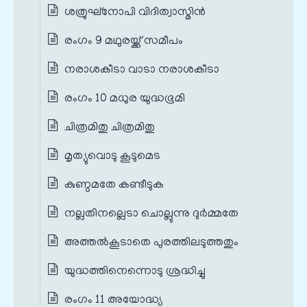
ശത്രുഘ്നോപി വിദിത്വാസ്മിന്‍
രംഗം 9 മഥുരയ്ക്ക് സമീപം
നരാശകീടാ വാടാ നരാശകീടാ
രംഗം 10 മധുര യുദ്ധഭൂമി
ചിത്രമിതു ചിത്രമിതു
മൃത്യുവൊടു കൂടുമെട
കുണ്ഠമതേ കണ്ടീടുക
നല്ലതിനല്ലെടാ ചൊല്ലുന്നു ദുര്‍മ്മതേ
അത്തല്‍കൂടാതെ പുരത്തിലടുത്തതും
യുദ്ധത്തിനെന്നൊടു ശ്രദ്ധിച്ചു
രംഗം 11 അയോദ്ധ്യ