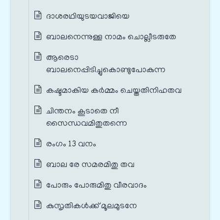
ദാശരഥിയുടയവാജിയെ
ബാലനെന്നുള്ള നാമം ചൊല്ലീടരുതേ
ആരെടാ
ബാലനെപ്പിടിച്ചുകൊണ്ടുപോകുന്ന
കഷ്ടമാകിയ കര്‍മ്മം ചെയ്തതിനിഹതവ
ചിന്തനം കൂടാതെ നീ
സൈന്ധവമിതുതന്നെ
രംഗം 13 വനം
ബാല രേ സമരമിതു തവ
പോരും പോരുമിതു വീരവാദം
കുസൃതികള്‍ക്ക് മൂലമുടനേ