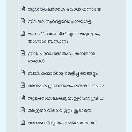
ആശരകുലാന്തക ഭവാന്‍ തന്നുടയ
നീലജലരുഹദളലോചനയുഗള
രംഗം 12 വാല്മീകിയുടെ ആശ്രമം,
യാഗാശ്വബന്ധനം
നിന്‍ പാദാംഭോരുഹം കുമ്പിടുന്നു
ഞങ്ങള്‍
ബാലകന്മാരോടു മേളിച്ചു ഞങ്ങളും
അനുപമ ഗുണനാകും മനുകുലദീപനു
ആജ്ഞാമാലംബ്യ മാതുര്‍വനഭുവി ച
അഗ്രജാ വീരാ വ്യഗ്രം കൂടാതെ
അനുജ വിസ്മയം ദനുജമായയോ