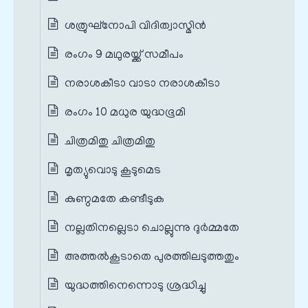
ശത്രുഘ്നോപി വിദിത്വാസ്മിന്‍
രംഗം 9 മഥുരയ്ക്ക് സമീപം
നരാശകീടാ വാടാ നരാശകീടാ
രംഗം 10 മധുര യുദ്ധഭൂമി
ചിത്രമിതു ചിത്രമിതു
മൃത്യുവൊടു കൂടുമെട
കുണ്ഠമതേ കണ്ടീടുക
നല്ലതിനല്ലെടാ ചൊല്ലുന്നു ദുര്‍മ്മതേ
അത്തല്‍കൂടാതെ പുരത്തിലടുത്തതും
യുദ്ധത്തിനെന്നൊടു ശ്രദ്ധിച്ചു