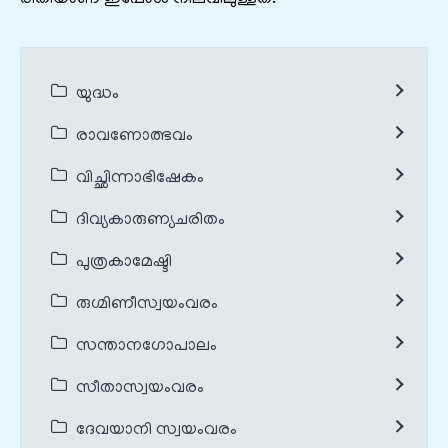
യുദ്ധം
രാവണോത്ഭവം
വിച്ഛിന്നാഭിഷേകം
ദിവ്യകാരുണ്യചരിതം
പുത്രകാമേഷ്ടി
രുഗ്മിണീസ്വയംവരം
സന്താനഗോപാലം
സീതാസ്വയംവരം
ദേവയാനി സ്വയംവരം