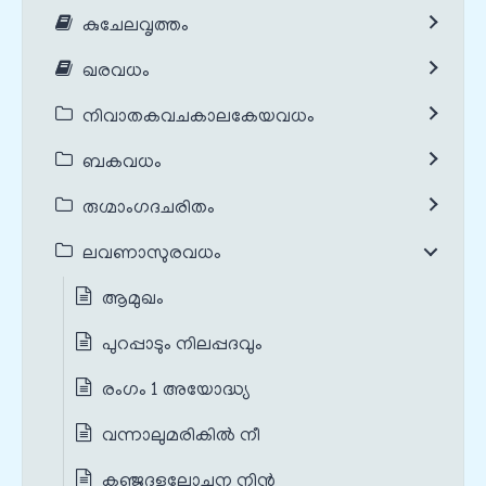
കുചേലവൃത്തം
ഖരവധം
നിവാതകവചകാലകേയവധം
ബകവധം
രുഗ്മാംഗദചരിതം
ലവണാസുരവധം
ആമുഖം
പുറപ്പാടും നിലപ്പദവും
രംഗം 1 അയോദ്ധ്യ
വന്നാലുമരികില്‍ നീ
കഞ്ജദളലോചന നിന്‍