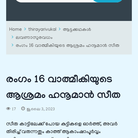
Home
thirayarivukal
ആട്ടക്കഥകൾ
ലവണാസുരവധം
രംഗം 16 വാത്മീകിയുടെ ആശ്രമം ഹനൂമാൻ സീത
രംഗം 16 വാത്മീകിയുടെ
ആശ്രമം ഹനൂമാൻ സീത
17
ജൂലൈ 3, 2023
സീത കാട്ടിലേക്ക് പോയ കുട്ടികളെ ഓർത്ത്, അവർ
തിരിച്ച് വരുന്നതും കാത്ത് ആകാംഷാപൂർവ്വം