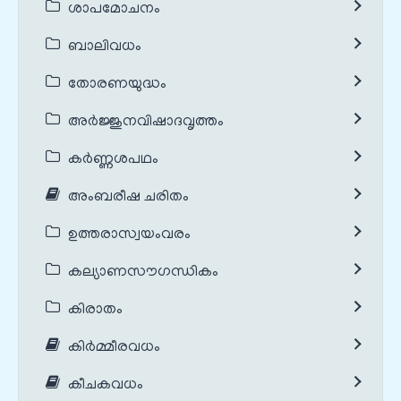
ശാപമോചനം
ബാലിവധം
തോരണയുദ്ധം
അർജ്ജുനവിഷാദവൃത്തം
കർണ്ണശപഥം
അംബരീഷ ചരിതം
ഉത്തരാസ്വയംവരം
കല്യാണസൗഗന്ധികം
കിരാതം
കിർമ്മീരവധം
കീചകവധം