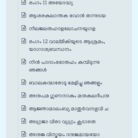
രംഗം 11 അയോദ്ധ്യ
ആശരകുലാന്തക ഭവാന്‍ തന്നുടയ
നീലജലരുഹദളലോചനയുഗള
രംഗം 12 വാല്മീകിയുടെ ആശ്രമം,
യാഗാശ്വബന്ധനം
നിന്‍ പാദാംഭോരുഹം കുമ്പിടുന്നു
ഞങ്ങള്‍
ബാലകന്മാരോടു മേളിച്ചു ഞങ്ങളും
അനുപമ ഗുണനാകും മനുകുലദീപനു
ആജ്ഞാമാലംബ്യ മാതുര്‍വനഭുവി ച
അഗ്രജാ വീരാ വ്യഗ്രം കൂടാതെ
അനുജ വിസ്മയം ദനുജമായയോ