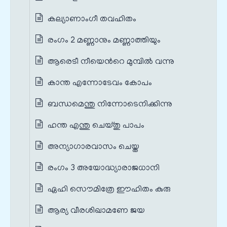
കല്യാണാംഗീ തവഹിതം
രംഗം 2 മണ്ണാനും മണ്ണാത്തിയും
ആരെടീ നീയെന്‍റെ മുമ്പില്‍ വന്നു
കാന്ത എന്നോടേവം കോപം
ബന്ധമെന്തു നിന്നോടെനിക്കിന്നു
ഹന്ത എന്തു ചെയ്തു പാപം
അന്യാഗാരവാസം ചെയ്ത
രംഗം 3 അയോദ്ധ്യാരാജധാനി
ഏഹി സൌമിത്രേ ഈഹിതം കുരു
ആര്യ വീരശിഖാമണേ ജയ