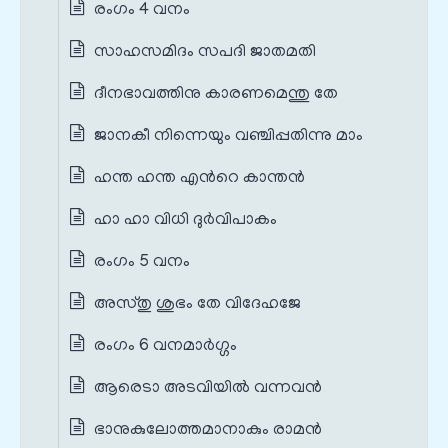
രംഗം 4 വനം
സാഹസമിദം സപദി ജാതമതി
ദീനഭാവത്തിനു കാരണമെന്തു തേ
ജാനകീ നിന്നെയും വഞ്ചിപ്പതിന്നു മാം
ഹന്ത ഹന്ത എന്‍റെ കാന്തന്‍
ഹാ ഹാ വിധി ദുര്‍വിപാകം
രംഗം 5 വനം
അസ്തു ശുഭം തേ വിദേഹജേ
രംഗം 6 വനമാര്‍ഗ്ഗം
ആരെടാ അടവിയില്‍ വന്നവന്‍
ഭാനുകുലോത്തമാനാകും രാമന്‍