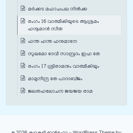
മര്‍ക്കട മഹാചപല നിൽക്ക
രംഗം 16 വാത്മീകിയുടെ ആശ്രമം
ഹനൂമാൻ സീത
ഹന്ത ഹന്ത ഹനുമാനേ
സുഖമോ ദേവീ സാമ്പ്രദം ഇഹ തേ
രംഗം 17 ശ്രീരാമനും വാത്മീകിയും
മാമുനീന്ദ്ര തേ പാദാബ്ജം
ജലരുഹലോചന ജയജയ രാമ