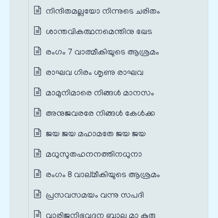
നിന്ദിതമല്ലയോ നിന്നുടെ ചരിതം
ശാന്തവികത്ഥനമെന്തിനു ഖേട
രംഗം 7 വാത്മീകിയുടെ ആശ്രമം
രാഘവ ഗിരം ശൃണു രാഘവ
മാമുനിമാരെ നിങ്ങള്‍ മാനസം
അനുജവരരേ നിങ്ങള്‍ കേള്‍ക്ക
ജയ ജയ മഹാമതേ ജയ ജയ
മധുസുതഹനനത്തിനധുനാ
രംഗം 8 വാല്മീകിയുടെ ആശ്രമം
പ്രസവസമയം വന്നു സപദി
വാരിജനിഭവദന ബാല മാ കുരു