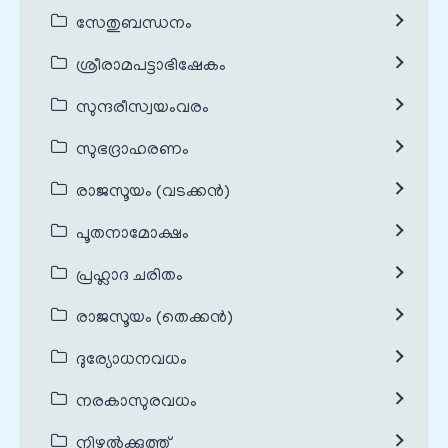
സേതുബന്ധനം
ശ്രീരാമപട്ടാഭിഷേകം
സുന്ദരീസ്വയംവരം
സുഭദ്രാഹരണം
രാജസൂയം (വടക്കൻ)
പൂതനാമോക്ഷം
പ്രഹ്ലാദ ചരിതം
രാജസൂയം (തെക്കൻ)
ദുര്യോധനവധം
നരകാസുരവധം
നിഴൽക്കുത്ത്