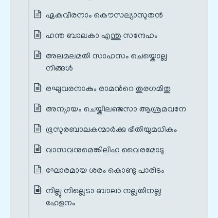
ഏകവീരനാം കൌസല്യാസുതന്‍
ഹന്ത ബാലകാ എന്തു സന്ദേഹം
അലമലമതി സാഹസം ചെയ്കൊല്ല
നിങ്ങള്‍
രഘുവരനാകും രാമന്‍റെ തുരഗമിതു
അന്യായം ചെയ്കിലഞ്ജസാ ആശ്രമവനേ
ഭൂസുരബാലകന്മാര്‍ക്കു ഭീതിയുമധികം
വാസവനുമെങ്കിലിഹ വൈരമോടു
ഘോരമായ ശരം കൊണ്ടു പാരിടം
നില്ലു നില്ലെടാ ബാലാ നല്ലതിനല്ല
ഹേളനം