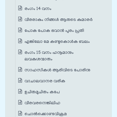
രംഗം 14 വനം
വീരരാകും നിങ്ങള്‍ ആരുടെ കുമാരര്‍
പോക പോക ഭവാന്‍ പുരം പ്രതി
എങ്കിലോ മേ കണ്ടുകൊള്‍ക ബലം
രംഗം 15 വനം ഹനൂമാനും
ലവകുശന്മാരും
സാഹസികള്‍ ആരിവിടെ പോരിനു
വാചാലവാനര വരിക
ഉചിതമുചിതം കപേ
വീരവരനെങ്കിലിഹ
ചൊല്‍ക്കൊണ്ടവിക്രമ