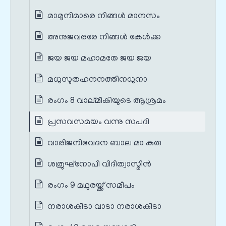
മാമുനിമാരെ നിങ്ങള്‍ മാനസം
അനുജവരരേ നിങ്ങള്‍ കേള്‍ക്ക
ജയ ജയ മഹാമതേ ജയ ജയ
മധുസുതഹനനത്തിനധുനാ
രംഗം 8 വാല്മീകിയുടെ ആശ്രമം
പ്രസവസമയം വന്നു സപദി
വാരിജനിഭവദന ബാല മാ കുരു
ശത്രുഘ്നോപി വിദിത്വാസ്മിന്‍
രംഗം 9 മഥുരയ്ക്ക് സമീപം
നരാശകീടാ വാടാ നരാശകീടാ