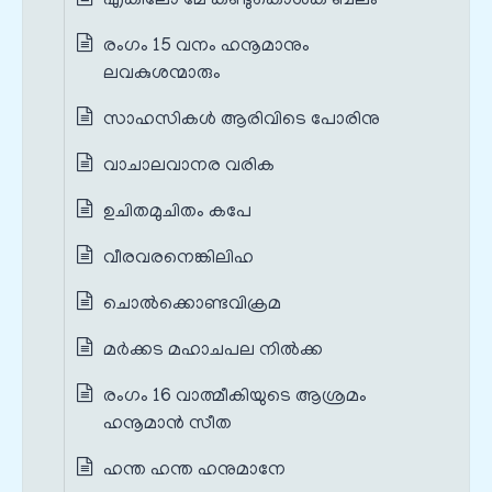
എങ്കിലോ മേ കണ്ടുകൊള്‍ക ബലം
രംഗം 15 വനം ഹനൂമാനും
ലവകുശന്മാരും
സാഹസികള്‍ ആരിവിടെ പോരിനു
വാചാലവാനര വരിക
ഉചിതമുചിതം കപേ
വീരവരനെങ്കിലിഹ
ചൊല്‍ക്കൊണ്ടവിക്രമ
മര്‍ക്കട മഹാചപല നിൽക്ക
രംഗം 16 വാത്മീകിയുടെ ആശ്രമം
ഹനൂമാൻ സീത
ഹന്ത ഹന്ത ഹനുമാനേ