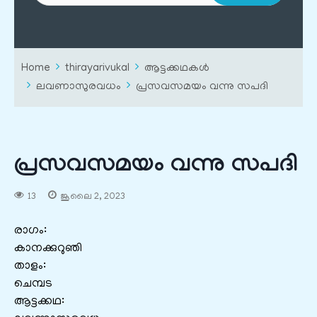
Home
thirayarivukal
ആട്ടക്കഥകൾ
ലവണാസുരവധം
പ്രസവസമയം വന്നു സപദി
പ്രസവസമയം വന്നു സപദി
13
ജൂലൈ 2, 2023
രാഗം:
കാനക്കുറുഞി
താളം:
ചെമ്പട
ആട്ടക്കഥ: