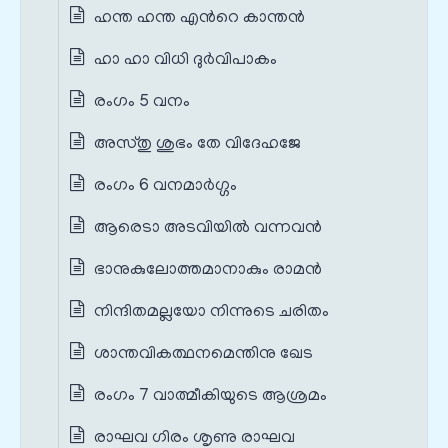
ഹന്ത ഹന്ത എന്‍റെ കാന്തന്‍
ഹാ ഹാ വിധി ദുര്‍വിപാകം
രംഗം 5 വനം
അസ്തു ശുഭം തേ വിദേഹജേ
രംഗം 6 വനമാര്‍ഗ്ഗം
ആരെടാ അടവിയില്‍ വന്നവന്‍
ഭാനുകുലോത്തമാനാകും രാമന്‍
നിന്ദിതമല്ലയോ നിന്നുടെ ചരിതം
ശാന്തവികത്ഥനമെന്തിനു ഖേട
രംഗം 7 വാത്മീകിയുടെ ആശ്രമം
രാഘവ ഗിരം ശൃണു രാഘവ