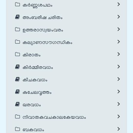
കർണ്ണശപഥം
അംബരീഷ ചരിതം
ഉത്തരാസ്വയംവരം
കല്യാണസൗഗന്ധികം
കിരാതം
കിർമ്മീരവധം
കീചകവധം
കുചേലവൃത്തം
ഖരവധം
നിവാതകവചകാലകേയവധം
ബകവധം