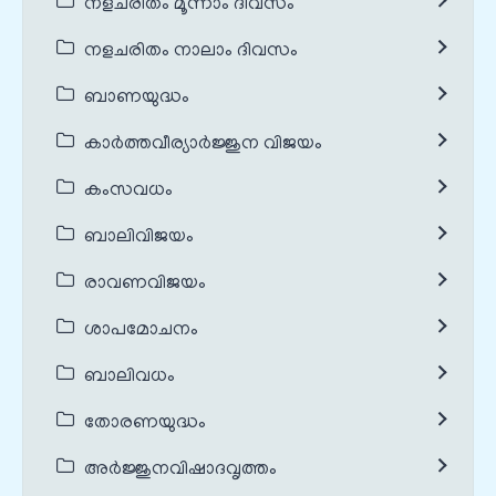
നളചരിതം മൂന്നാം ദിവസം
നളചരിതം നാലാം ദിവസം
ബാണയുദ്ധം
കാർത്തവീര്യാർജ്ജുന വിജയം
കംസവധം
ബാലിവിജയം
രാവണവിജയം
ശാപമോചനം
ബാലിവധം
തോരണയുദ്ധം
അർജ്ജുനവിഷാദവൃത്തം