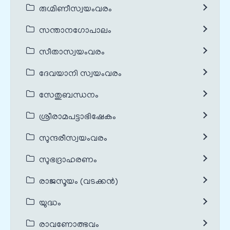
രുഗ്മിണീസ്വയംവരം
സന്താനഗോപാലം
സീതാസ്വയംവരം
ദേവയാനി സ്വയംവരം
സേതുബന്ധനം
ശ്രീരാമപട്ടാഭിഷേകം
സുന്ദരീസ്വയംവരം
സുഭദ്രാഹരണം
രാജസൂയം (വടക്കൻ)
യുദ്ധം
രാവണോത്ഭവം