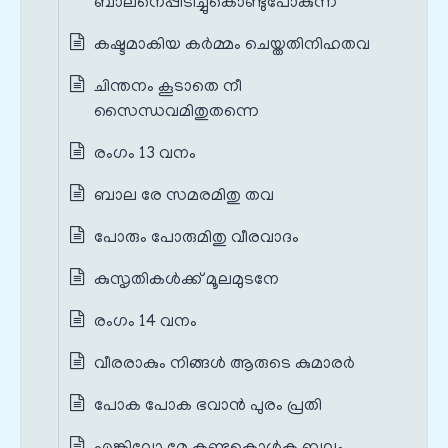
ബാലനെപ്പിടിച്ചുകൊണ്ടുപോകുന്ന
കഷ്ടമാകിയ കര്‍മ്മം ചെയ്തതിനിഹതവ
ചിന്തനം കൂടാതെ നീ
സൈന്ധവമിതുതന്നെ
രംഗം 13 വനം
ബാല രേ സമരമിതു തവ
പോരും പോരുമിതു വീരവാദം
കുസൃതികള്‍ക്ക് മൂലമുടനേ
രംഗം 14 വനം
വീരരാകും നിങ്ങള്‍ ആരുടെ കുമാരര്‍
പോക പോക ഭവാന്‍ പുരം പ്രതി