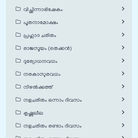
വിച്ഛിന്നാഭിഷേകം
പൂതനാമോക്ഷം
പ്രഹ്ലാദ ചരിതം
രാജസൂയം (തെക്കൻ)
ദുര്യോധനവധം
നരകാസുരവധം
നിഴൽക്കുത്ത്
നളചരിതം ഒന്നാം ദിവസം
കൃഷ്ണലീല
നളചരിതം രണ്ടാം ദിവസം