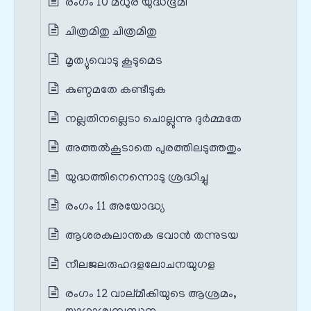
രംഗം 10 മധുര യുദ്ധഭൂമി
ചിത്രമിതു ചിത്രമിതു
മൃത്യുവൊടു കൂടുമെട
കുണ്ഠമതേ കണ്ടീടുക
നല്ലതിനല്ലെടാ ചൊല്ലുന്നു ദുര്‍മ്മതേ
അത്തല്‍കൂടാതെ പുരത്തിലടുത്തതും
യുദ്ധത്തിനെന്നൊടു ശ്രദ്ധിച്ചു
രംഗം 11 അയോദ്ധ്യ
ആശരകുലാന്തക ഭവാന്‍ തന്നുടയ
നീലജലരുഹദളലോചനയുഗള
രംഗം 12 വാല്മീകിയുടെ ആശ്രമം,