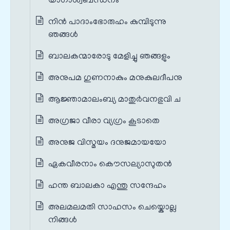
യാഗാശ്വബന്ധനം
നിന്‍ പാദാംഭോരുഹം കുമ്പിടുന്നു
ഞങ്ങള്‍
ബാലകന്മാരോടു മേളിച്ചു ഞങ്ങളും
അനുപമ ഗുണനാകും മനുകുലദീപനു
ആജ്ഞാമാലംബ്യ മാതുര്‍വനഭുവി ച
അഗ്രജാ വീരാ വ്യഗ്രം കൂടാതെ
അനുജ വിസ്മയം ദനുജമായയോ
ഏകവീരനാം കൌസല്യാസുതന്‍
ഹന്ത ബാലകാ എന്തു സന്ദേഹം
അലമലമതി സാഹസം ചെയ്കൊല്ല
നിങ്ങള്‍