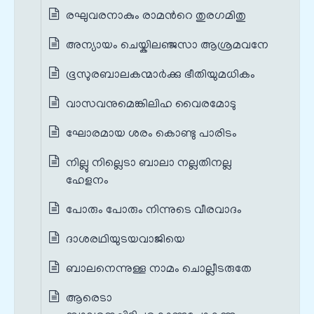
രഘുവരനാകും രാമന്‍റെ തുരഗമിതു
അന്യായം ചെയ്കിലഞ്ജസാ ആശ്രമവനേ
ഭൂസുരബാലകന്മാര്‍ക്കു ഭീതിയുമധികം
വാസവനുമെങ്കിലിഹ വൈരമോടു
ഘോരമായ ശരം കൊണ്ടു പാരിടം
നില്ലു നില്ലെടാ ബാലാ നല്ലതിനല്ല
ഹേളനം
പോരും പോരും നിന്നുടെ വീരവാദം
ദാശരഥിയുടയവാജിയെ
ബാലനെന്നുള്ള നാമം ചൊല്ലീടരുതേ
ആരെടാ