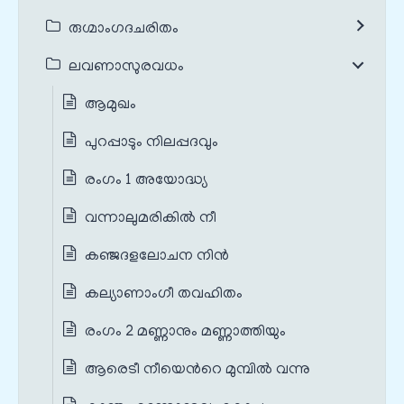
രുഗ്മാംഗദചരിതം
ലവണാസുരവധം
ആമുഖം
പുറപ്പാടും നിലപ്പദവും
രംഗം 1 അയോദ്ധ്യ
വന്നാലുമരികില്‍ നീ
കഞ്ജദളലോചന നിന്‍
കല്യാണാംഗീ തവഹിതം
രംഗം 2 മണ്ണാനും മണ്ണാത്തിയും
ആരെടീ നീയെന്‍റെ മുമ്പില്‍ വന്നു