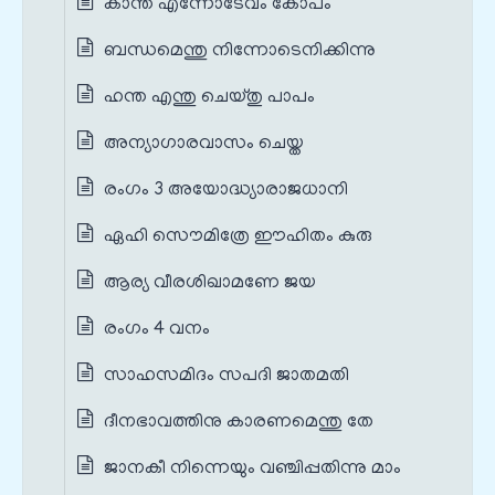
കാന്ത എന്നോടേവം കോപം
ബന്ധമെന്തു നിന്നോടെനിക്കിന്നു
ഹന്ത എന്തു ചെയ്തു പാപം
അന്യാഗാരവാസം ചെയ്ത
രംഗം 3 അയോദ്ധ്യാരാജധാനി
ഏഹി സൌമിത്രേ ഈഹിതം കുരു
ആര്യ വീരശിഖാമണേ ജയ
രംഗം 4 വനം
സാഹസമിദം സപദി ജാതമതി
ദീനഭാവത്തിനു കാരണമെന്തു തേ
ജാനകീ നിന്നെയും വഞ്ചിപ്പതിന്നു മാം