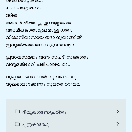
ലവണാസുരവധം
കഥാപാത്രങ്ങൾ:
സീത
അഥാഭിഷിക്തസ്സ തു ശത്രുജേതാ
വാത്മീകജാതാശ്രമമാശു ഗത്വാ
നിശാനിവാസായ തദാ ന്യവാത്സീത്
പ്രസൂതികാലോഥ ബഭൂവ ദേവ്യാഃ
പ്രസവസമയം വന്നു സപദി സഞ്ജാതം
വസുമതിദേവീ പരിപാലയ മാം
സുകൃതവൈഭവാല്‍ സുതജനനവും
സുലഭാമാക്കേണം സുമതേ രാഘവ
ദിവ്യകാരുണ്യചരിതം
പുത്രകാമേഷ്ടി