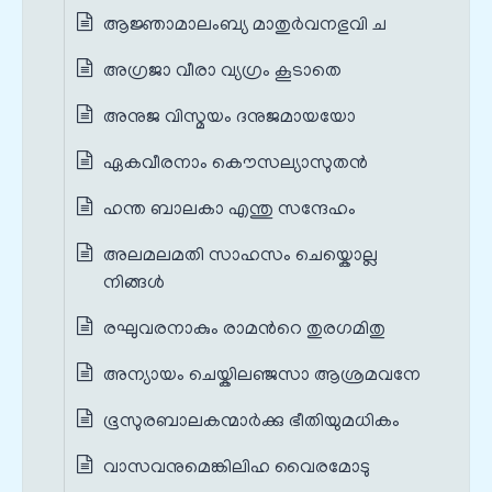
ആജ്ഞാമാലംബ്യ മാതുര്‍വനഭുവി ച
അഗ്രജാ വീരാ വ്യഗ്രം കൂടാതെ
അനുജ വിസ്മയം ദനുജമായയോ
ഏകവീരനാം കൌസല്യാസുതന്‍
ഹന്ത ബാലകാ എന്തു സന്ദേഹം
അലമലമതി സാഹസം ചെയ്കൊല്ല
നിങ്ങള്‍
രഘുവരനാകും രാമന്‍റെ തുരഗമിതു
അന്യായം ചെയ്കിലഞ്ജസാ ആശ്രമവനേ
ഭൂസുരബാലകന്മാര്‍ക്കു ഭീതിയുമധികം
വാസവനുമെങ്കിലിഹ വൈരമോടു