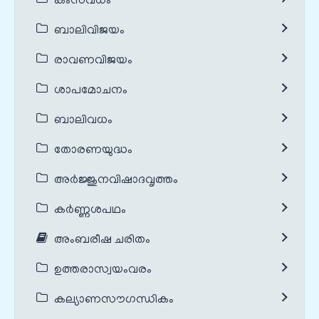
കംസവധം
ബാലിവിജയം
രാവണവിജയം
ശാപമോചനം
ബാലിവധം
തോരണയുദ്ധം
അർജ്ജുനവിഷാദവൃത്തം
കർണ്ണശപഥം
അംബരീഷ ചരിതം
ഉത്തരാസ്വയംവരം
കല്യാണസൗഗന്ധികം