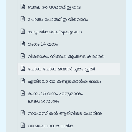
ബാല രേ സമരമിതു തവ
പോരും പോരുമിതു വീരവാദം
കുസൃതികള്‍ക്ക് മൂലമുടനേ
രംഗം 14 വനം
വീരരാകും നിങ്ങള്‍ ആരുടെ കുമാരര്‍
പോക പോക ഭവാന്‍ പുരം പ്രതി
എങ്കിലോ മേ കണ്ടുകൊള്‍ക ബലം
രംഗം 15 വനം ഹനൂമാനും
ലവകുശന്മാരും
സാഹസികള്‍ ആരിവിടെ പോരിനു
വാചാലവാനര വരിക