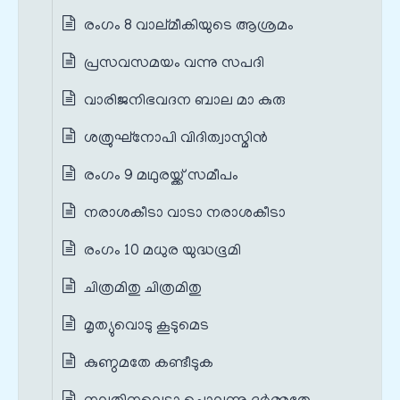
രംഗം 8 വാല്മീകിയുടെ ആശ്രമം
പ്രസവസമയം വന്നു സപദി
വാരിജനിഭവദന ബാല മാ കുരു
ശത്രുഘ്നോപി വിദിത്വാസ്മിന്‍
രംഗം 9 മഥുരയ്ക്ക് സമീപം
നരാശകീടാ വാടാ നരാശകീടാ
രംഗം 10 മധുര യുദ്ധഭൂമി
ചിത്രമിതു ചിത്രമിതു
മൃത്യുവൊടു കൂടുമെട
കുണ്ഠമതേ കണ്ടീടുക