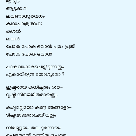
ത്രിപുട
ആട്ടക്കഥ:
ലവണാസുരവധം
കഥാപാത്രങ്ങൾ:
കുശൻ
ലവൻ
പോക പോക ഭവാന്‍ പുരം പ്രതി
പോക പോക ഭവാന്‍
പാകവാക്കുരചെയ്തീടുന്നതും
ഏകാവീര്യനു യോഗ്യമോ ?
ഇഷ്ഠരായ കനിഷ്ഠരും ശര-
വൃഷ്ടി നിര്‍ജ്ജിതരായതും
കഷ്ടമല്ലയോ കണ്ടു ഞങ്ങളോ-
ടിഷ്ടവാക്കുരചെയ് വതും
നിര്‍ണ്ണയം തവ ദുര്‍ന്നയം
പെരുതായി വന്നിതു ഭൂപതേ