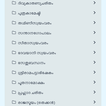
ദിവ്യകാരുണ്യചരിതം
പുത്രകാമേഷ്ടി
രുഗ്മിണീസ്വയംവരം
സന്താനഗോപാലം
സീതാസ്വയംവരം
ദേവയാനി സ്വയംവരം
സേതുബന്ധനം
ശ്രീരാമപട്ടാഭിഷേകം
പൂതനാമോക്ഷം
പ്രഹ്ലാദ ചരിതം
രാജസൂയം (തെക്കൻ)