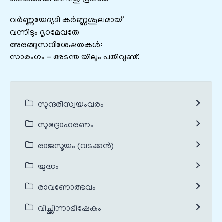
വര്‍ണ്ണയേദ്യദി കര്‍ണ്ണശൂലമായ്
വന്നിടും ദൃഠമേവതേ
അരങ്ങുസവിശേഷതകൾ:
സാരംഗം – അടന്ത യിലും പതിവുണ്ട്.
സുന്ദരീസ്വയംവരം
സുഭദ്രാഹരണം
രാജസൂയം (വടക്കൻ)
യുദ്ധം
രാവണോത്ഭവം
വിച്ഛിന്നാഭിഷേകം