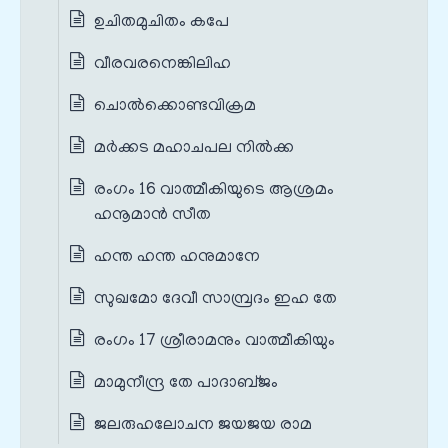
ഉചിതമുചിതം കപേ
വീരവരനെങ്കിലിഹ
ചൊല്‍ക്കൊണ്ടവിക്രമ
മര്‍ക്കട മഹാചപല നിൽക്ക
രംഗം 16 വാത്മീകിയുടെ ആശ്രമം
ഹനൂമാൻ സീത
ഹന്ത ഹന്ത ഹനുമാനേ
സുഖമോ ദേവീ സാമ്പ്രദം ഇഹ തേ
രംഗം 17 ശ്രീരാമനും വാത്മീകിയും
മാമുനീന്ദ്ര തേ പാദാബ്ജം
ജലരുഹലോചന ജയജയ രാമ