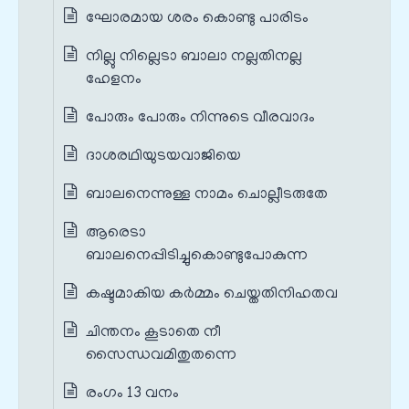
ഘോരമായ ശരം കൊണ്ടു പാരിടം
നില്ലു നില്ലെടാ ബാലാ നല്ലതിനല്ല
ഹേളനം
പോരും പോരും നിന്നുടെ വീരവാദം
ദാശരഥിയുടയവാജിയെ
ബാലനെന്നുള്ള നാമം ചൊല്ലീടരുതേ
ആരെടാ
ബാലനെപ്പിടിച്ചുകൊണ്ടുപോകുന്ന
കഷ്ടമാകിയ കര്‍മ്മം ചെയ്തതിനിഹതവ
ചിന്തനം കൂടാതെ നീ
സൈന്ധവമിതുതന്നെ
രംഗം 13 വനം