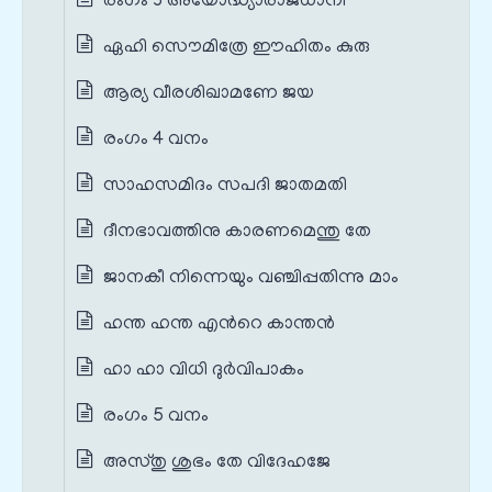
രംഗം 3 അയോദ്ധ്യാരാജധാനി
ഏഹി സൌമിത്രേ ഈഹിതം കുരു
ആര്യ വീരശിഖാമണേ ജയ
രംഗം 4 വനം
സാഹസമിദം സപദി ജാതമതി
ദീനഭാവത്തിനു കാരണമെന്തു തേ
ജാനകീ നിന്നെയും വഞ്ചിപ്പതിന്നു മാം
ഹന്ത ഹന്ത എന്‍റെ കാന്തന്‍
ഹാ ഹാ വിധി ദുര്‍വിപാകം
രംഗം 5 വനം
അസ്തു ശുഭം തേ വിദേഹജേ