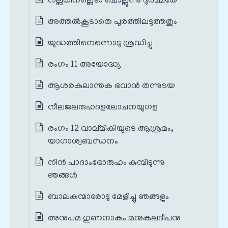
നല്ലതിനല്ലെടാ ചൊല്ലുന്നു ദുര്‍മ്മതേ
അത്തല്‍കൂടാതെ പുരത്തിലടുത്തതും
യുദ്ധത്തിനെന്നൊടു ശ്രദ്ധിച്ചു
രംഗം 11 അയോദ്ധ്യ
ആശരകുലാന്തക ഭവാന്‍ തന്നുടയ
നീലജലരുഹദളലോചനയുഗള
രംഗം 12 വാല്മീകിയുടെ ആശ്രമം,
യാഗാശ്വബന്ധനം
നിന്‍ പാദാംഭോരുഹം കുമ്പിടുന്നു
ഞങ്ങള്‍
ബാലകന്മാരോടു മേളിച്ചു ഞങ്ങളും
അനുപമ ഗുണനാകും മനുകുലദീപനു