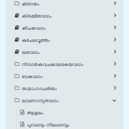
കിരാതം
കിർമ്മീരവധം
കീചകവധം
കുചേലവൃത്തം
ഖരവധം
നിവാതകവചകാലകേയവധം
ബകവധം
രുഗ്മാംഗദചരിതം
ലവണാസുരവധം
ആമുഖം
പുറപ്പാടും നിലപ്പദവും