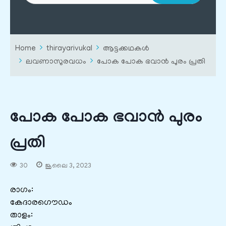
Home
thirayarivukal
ആട്ടക്കഥകൾ
ലവണാസുരവധം
പോക പോക ഭവാന്‍ പുരം പ്രതി
പോക പോക ഭവാന്‍ പുരം
പ്രതി
30
ജൂലൈ 3, 2023
രാഗം:
കേദാരഗൌഡം
താളം: