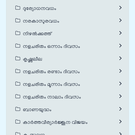
ദുര്യോധനവധം
നരകാസുരവധം
നിഴൽക്കുത്ത്
നളചരിതം ഒന്നാം ദിവസം
കൃഷ്ണലീല
നളചരിതം രണ്ടാം ദിവസം
നളചരിതം മൂന്നാം ദിവസം
നളചരിതം നാലാം ദിവസം
ബാണയുദ്ധം
കാർത്തവീര്യാർജ്ജുന വിജയം