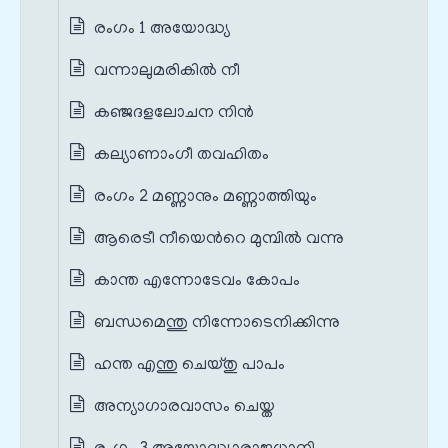
രംഗം 1 അയോദ്ധ്യ
വന്നാലുമരികില്‍ നീ
കഞ്ജദളലോചന നിന്‍
കല്യാണാംഗീ തവഹിതം
രംഗം 2 മണ്ണാനും മണ്ണാത്തിയും
ആരെടീ നീയെന്‍റെ മുമ്പില്‍ വന്നു
കാന്ത എന്നോടേവം കോപം
ബന്ധമെന്തു നിന്നോടെനിക്കിന്നു
ഹന്ത എന്തു ചെയ്തു പാപം
അന്യാഗാരവാസം ചെയ്ത