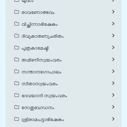
യുദ്ധം
രാവണോത്ഭവം
വിച്ഛിന്നാഭിഷേകം
ദിവ്യകാരുണ്യചരിതം
പുത്രകാമേഷ്ടി
രുഗ്മിണീസ്വയംവരം
സന്താനഗോപാലം
സീതാസ്വയംവരം
ദേവയാനി സ്വയംവരം
സേതുബന്ധനം
ശ്രീരാമപട്ടാഭിഷേകം