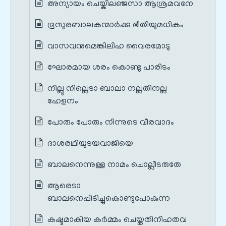
അന്യായം ചെയ്കിലഞ്ജസാ ആശ്രമവനേ
ഭൂസുരബാലകന്മാര്‍ക്കു ഭീതിയുമധികം
വാസവനുമെങ്കിലിഹ വൈരമോടു
ഘോരമായ ശരം കൊണ്ടു പാരിടം
നില്ലു നില്ലെടാ ബാലാ നല്ലതിനല്ല
ഹേളനം
പോരും പോരും നിന്നുടെ വീരവാദം
ദാശരഥിയുടയവാജിയെ
ബാലനെന്നുള്ള നാമം ചൊല്ലീടരുതേ
ആരെടാ
ബാലനെപ്പിടിച്ചുകൊണ്ടുപോകുന്ന
കഷ്ടമാകിയ കര്‍മ്മം ചെയ്തതിനിഹതവ