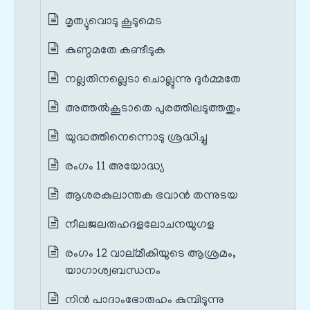
മൃത്യുവൊടു കൂടുമെട
കുണ്ഠമതേ കണ്ടീടുക
നല്ലതിനല്ലെടാ ചൊല്ലുന്നു ദുര്‍മ്മതേ
അത്തല്‍കൂടാതെ പുരത്തിലടുത്തതും
യുദ്ധത്തിനെന്നൊടു ശ്രദ്ധിച്ചു
രംഗം 11 അയോദ്ധ്യ
ആശരകുലാന്തക ഭവാന്‍ തന്നുടയ
നീലജലരുഹദളലോചനയുഗള
രംഗം 12 വാല്മീകിയുടെ ആശ്രമം,
യാഗാശ്വബന്ധനം
നിന്‍ പാദാംഭോരുഹം കുമ്പിടുന്നു