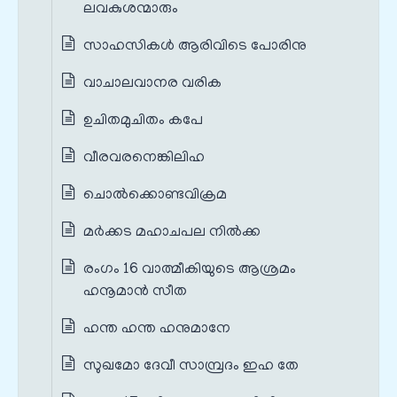
ലവകുശന്മാരും
സാഹസികള്‍ ആരിവിടെ പോരിനു
വാചാലവാനര വരിക
ഉചിതമുചിതം കപേ
വീരവരനെങ്കിലിഹ
ചൊല്‍ക്കൊണ്ടവിക്രമ
മര്‍ക്കട മഹാചപല നിൽക്ക
രംഗം 16 വാത്മീകിയുടെ ആശ്രമം
ഹനൂമാൻ സീത
ഹന്ത ഹന്ത ഹനുമാനേ
സുഖമോ ദേവീ സാമ്പ്രദം ഇഹ തേ