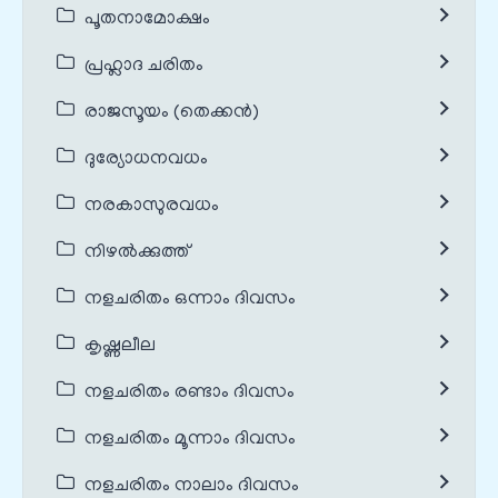
പൂതനാമോക്ഷം
പ്രഹ്ലാദ ചരിതം
രാജസൂയം (തെക്കൻ)
ദുര്യോധനവധം
നരകാസുരവധം
നിഴൽക്കുത്ത്
നളചരിതം ഒന്നാം ദിവസം
കൃഷ്ണലീല
നളചരിതം രണ്ടാം ദിവസം
നളചരിതം മൂന്നാം ദിവസം
നളചരിതം നാലാം ദിവസം