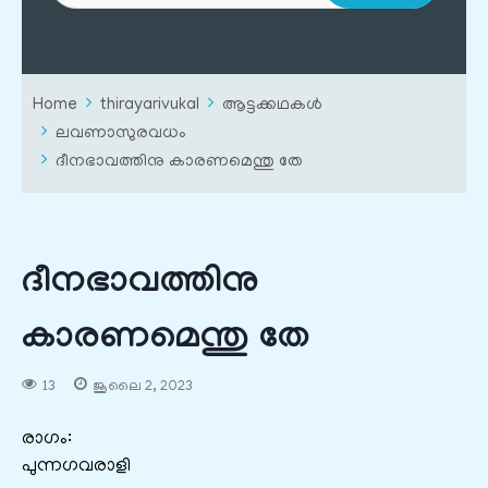
Home
thirayarivukal
ആട്ടക്കഥകൾ
ലവണാസുരവധം
ദീനഭാവത്തിനു കാരണമെന്തു തേ
ദീനഭാവത്തിനു
കാരണമെന്തു തേ
13
ജൂലൈ 2, 2023
രാഗം:
പുന്നഗവരാളി