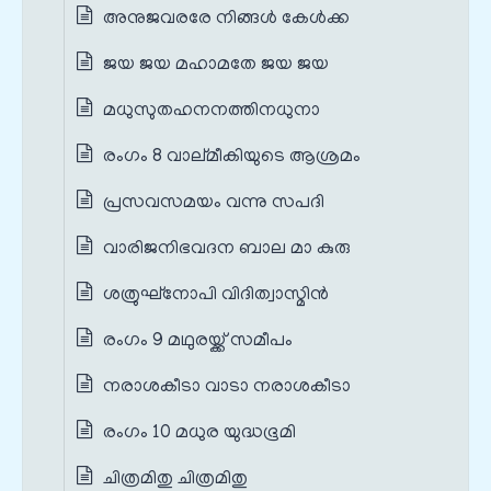
അനുജവരരേ നിങ്ങള്‍ കേള്‍ക്ക
ജയ ജയ മഹാമതേ ജയ ജയ
മധുസുതഹനനത്തിനധുനാ
രംഗം 8 വാല്മീകിയുടെ ആശ്രമം
പ്രസവസമയം വന്നു സപദി
വാരിജനിഭവദന ബാല മാ കുരു
ശത്രുഘ്നോപി വിദിത്വാസ്മിന്‍
രംഗം 9 മഥുരയ്ക്ക് സമീപം
നരാശകീടാ വാടാ നരാശകീടാ
രംഗം 10 മധുര യുദ്ധഭൂമി
ചിത്രമിതു ചിത്രമിതു