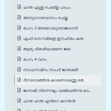
ഹന്ത എന്തു ചെയ്തു പാപം
അന്യാഗാരവാസം ചെയ്ത
രംഗം 3 അയോദ്ധ്യാരാജധാനി
ഏഹി സൌമിത്രേ ഈഹിതം കുരു
ആര്യ വീരശിഖാമണേ ജയ
രംഗം 4 വനം
സാഹസമിദം സപദി ജാതമതി
ദീനഭാവത്തിനു കാരണമെന്തു തേ
ജാനകീ നിന്നെയും വഞ്ചിപ്പതിന്നു മാം
ഹന്ത ഹന്ത എന്‍റെ കാന്തന്‍