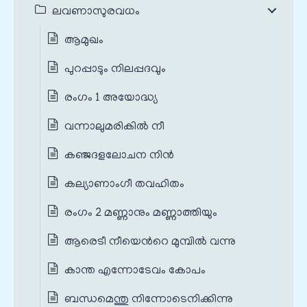
ലവണാസുരവധം
ആമുഖം
പുറപ്പാടും നിലപ്പദവും
രംഗം 1 അയോദ്ധ്യ
വന്നാലുമരികില്‍ നീ
കഞ്ജദളലോചന നിന്‍
കല്യാണാംഗീ തവഹിതം
രംഗം 2 മണ്ണാനും മണ്ണാത്തിയും
ആരെടീ നീയെന്‍റെ മുമ്പില്‍ വന്നു
കാന്ത എന്നോടേവം കോപം
ബന്ധമെന്തു നിന്നോടെനിക്കിന്നു