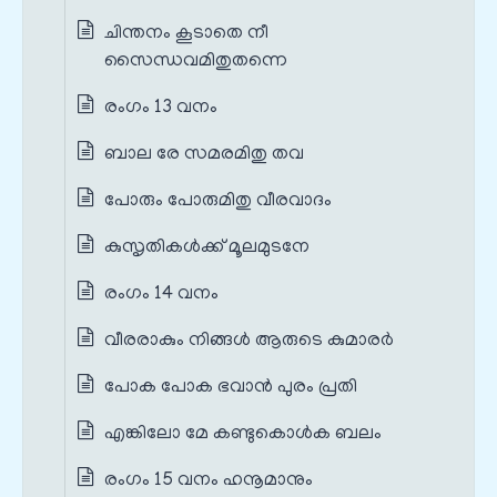
ചിന്തനം കൂടാതെ നീ
സൈന്ധവമിതുതന്നെ
രംഗം 13 വനം
ബാല രേ സമരമിതു തവ
പോരും പോരുമിതു വീരവാദം
കുസൃതികള്‍ക്ക് മൂലമുടനേ
രംഗം 14 വനം
വീരരാകും നിങ്ങള്‍ ആരുടെ കുമാരര്‍
പോക പോക ഭവാന്‍ പുരം പ്രതി
എങ്കിലോ മേ കണ്ടുകൊള്‍ക ബലം
രംഗം 15 വനം ഹനൂമാനും