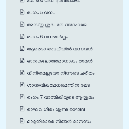
ഹാ ഹാ വിധി ദുര്‍വിപാകം
രംഗം 5 വനം
അസ്തു ശുഭം തേ വിദേഹജേ
രംഗം 6 വനമാര്‍ഗ്ഗം
ആരെടാ അടവിയില്‍ വന്നവന്‍
ഭാനുകുലോത്തമാനാകും രാമന്‍
നിന്ദിതമല്ലയോ നിന്നുടെ ചരിതം
ശാന്തവികത്ഥനമെന്തിനു ഖേട
രംഗം 7 വാത്മീകിയുടെ ആശ്രമം
രാഘവ ഗിരം ശൃണു രാഘവ
മാമുനിമാരെ നിങ്ങള്‍ മാനസം