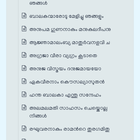
ഞങ്ങള്‍
ബാലകന്മാരോടു മേളിച്ചു ഞങ്ങളും
അനുപമ ഗുണനാകും മനുകുലദീപനു
ആജ്ഞാമാലംബ്യ മാതുര്‍വനഭുവി ച
അഗ്രജാ വീരാ വ്യഗ്രം കൂടാതെ
അനുജ വിസ്മയം ദനുജമായയോ
ഏകവീരനാം കൌസല്യാസുതന്‍
ഹന്ത ബാലകാ എന്തു സന്ദേഹം
അലമലമതി സാഹസം ചെയ്കൊല്ല
നിങ്ങള്‍
രഘുവരനാകും രാമന്‍റെ തുരഗമിതു