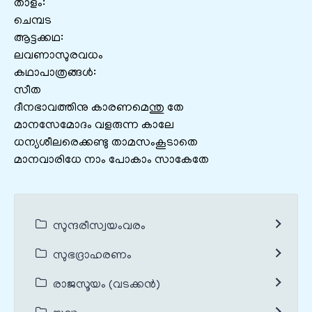
താളം:
ചെമ്പട
ആട്ടക്കഥ:
ലവണാസുരവധം
കഥാപാത്രങ്ങൾ:
സീത
ദീനഭാവത്തിനു കാരണമെന്തു തേ
മാനസേമോദം വളരുന്ന കാലേ
ധന്യശീലരെക്കണ്ടു താമസംകൂടാതെ
മാനവാരിധേ നാം പോകാം സാകേതേ
സുന്ദരീസ്വയംവരം
സുഭദ്രാഹരണം
രാജസൂയം (വടക്കൻ)