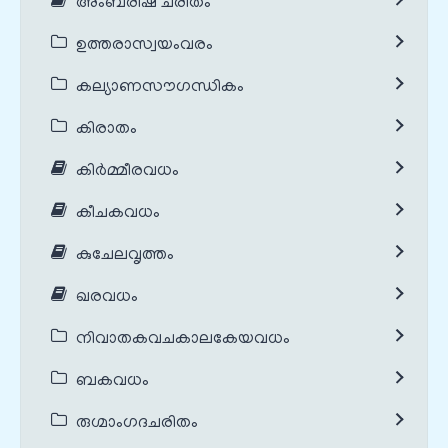
അംബരീഷ ചരിതം
ഉത്തരാസ്വയംവരം
കല്യാണസൗഗന്ധികം
കിരാതം
കിർമ്മീരവധം
കീചകവധം
കുചേലവൃത്തം
ഖരവധം
നിവാതകവചകാലകേയവധം
ബകവധം
രുഗ്മാംഗദചരിതം