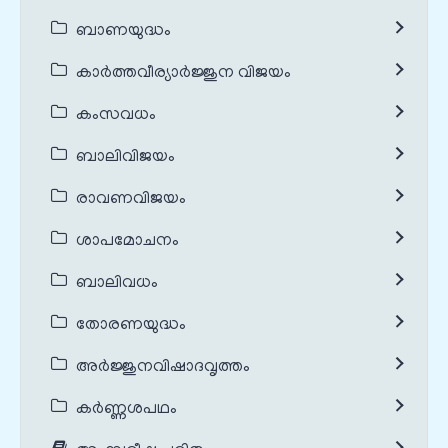
ബാണയുദ്ധം
കാർത്തവീര്യാർജ്ജുന വിജയം
കംസവധം
ബാലിവിജയം
രാവണവിജയം
ശാപമോചനം
ബാലിവധം
തോരണയുദ്ധം
അർജ്ജുനവിഷാദവൃത്തം
കർണ്ണശപഥം