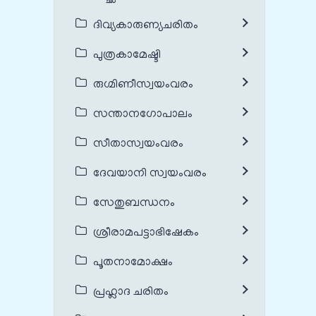
ദിവ്യകാരുണ്യചരിതം
പുത്രകാമേഷ്ടി
രുഗ്മിണീസ്വയംവരം
സന്താനഗോപാലം
സീതാസ്വയംവരം
ദേവയാനി സ്വയംവരം
സേതുബന്ധനം
ശ്രീരാമപട്ടാഭിഷേകം
പൂതനാമോക്ഷം
പ്രഹ്ലാദ ചരിതം