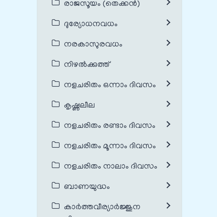
രാജസൂയം (തെക്കൻ)
ദുര്യോധനവധം
നരകാസുരവധം
നിഴൽക്കുത്ത്
നളചരിതം ഒന്നാം ദിവസം
കൃഷ്ണലീല
നളചരിതം രണ്ടാം ദിവസം
നളചരിതം മൂന്നാം ദിവസം
നളചരിതം നാലാം ദിവസം
ബാണയുദ്ധം
കാർത്തവീര്യാർജ്ജുന