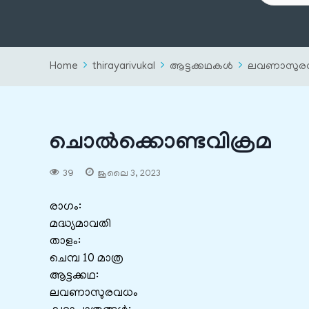
Home
thirayarivukal
ആട്ടക്കഥകൾ
ലവണാസുര
ചൊല്‍ക്കൊണ്ടവിക്രമ
39
ജൂലൈ 3, 2023
രാഗം:
മദ്ധ്യമാവതി
താളം:
ചെമ്പ 10 മാത്ര
ആട്ടക്കഥ:
ലവണാസുരവധം