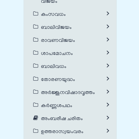
വിജയം
കംസവധം
ബാലിവിജയം
രാവണവിജയം
ശാപമോചനം
ബാലിവധം
തോരണയുദ്ധം
അർജ്ജുനവിഷാദവൃത്തം
കർണ്ണശപഥം
അംബരീഷ ചരിതം
ഉത്തരാസ്വയംവരം