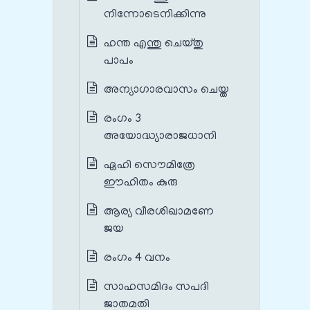
നിന്നോടെനിക്കിന്നു
ഹന്ത എന്തു ചെയ്തു
പാപം
അന്യാഗാരവാസം ചെയ്ത
രംഗം 3
അയോദ്ധ്യാരാജധാനി
ഏഹി സൌമിത്രേ
ഈഹിതം കുരു
ആര്യ വീരശിഖാമണേ
ജയ
രംഗം 4 വനം
സാഹസമിദം സപദി
ജാതമതി