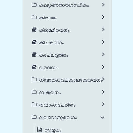
കല്യാണസൗഗന്ധികം
കിരാതം
കിർമ്മീരവധം
കീചകവധം
കുചേലവൃത്തം
ഖരവധം
നിവാതകവചകാലകേയവധം
ബകവധം
രുഗ്മാംഗദചരിതം
ലവണാസുരവധം
ആമുഖം