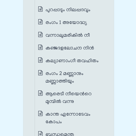
പുറപ്പാടും നിലപ്പദവും
രംഗം 1 അയോദ്ധ്യ
വന്നാലുമരികില്‍ നീ
കഞ്ജദളലോചന നിന്‍
കല്യാണാംഗീ തവഹിതം
രംഗം 2 മണ്ണാനും
മണ്ണാത്തിയും
ആരെടീ നീയെന്‍റെ
മുമ്പില്‍ വന്നു
കാന്ത എന്നോടേവം
കോപം
ബന്ധമെന്തു