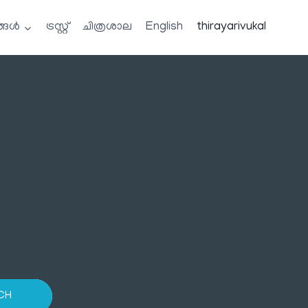
്ങൾ
ട്രസ്റ്റ്
ചിത്രശാല
English
thirayarivukal