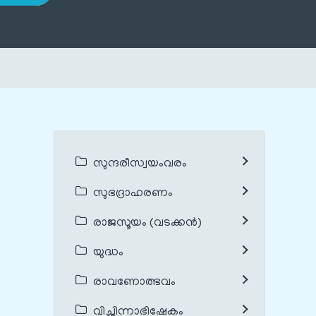
സുന്ദരീസ്വയംവരം
സുഭദ്രാഹരണം
രാജസൂയം (വടക്കൻ)
യുദ്ധം
രാവണോത്ഭവം
വിച്ഛിന്നാഭിഷേകം