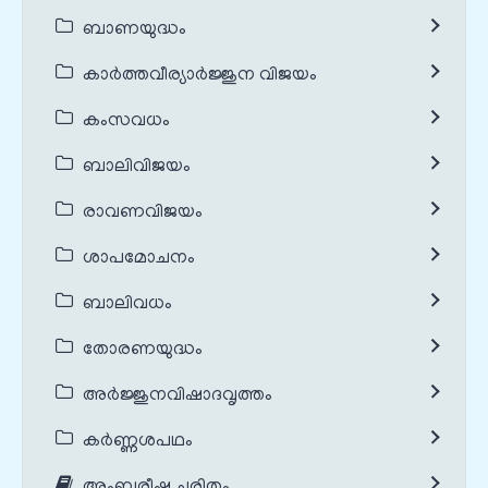
ബാണയുദ്ധം
കാർത്തവീര്യാർജ്ജുന വിജയം
കംസവധം
ബാലിവിജയം
രാവണവിജയം
ശാപമോചനം
ബാലിവധം
തോരണയുദ്ധം
അർജ്ജുനവിഷാദവൃത്തം
കർണ്ണശപഥം
അംബരീഷ ചരിതം