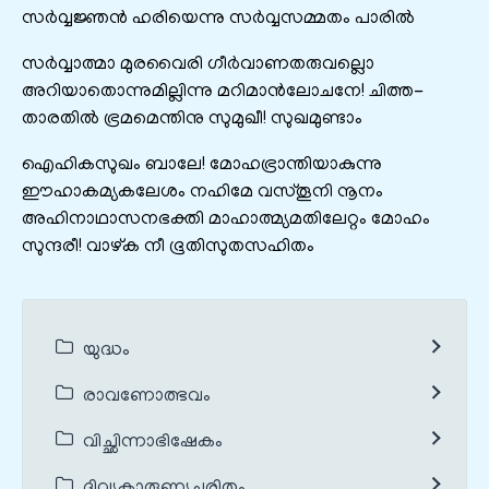
സർവ്വജ്ഞൻ ഹരിയെന്നു സർവ്വസമ്മതം പാരിൽ
സർവ്വാത്മാ മുരവൈരി ഗീർവാണതരുവല്ലൊ
അറിയാതൊന്നുമില്ലിന്നു മറിമാൻലോചനേ! ചിത്ത-
താരതിൽ ഭ്രമമെന്തിനു സുമുഖീ! സുഖമുണ്ടാം
ഐഹികസുഖം ബാലേ! മോഹഭ്രാന്തിയാകുന്നു
ഈഹാകമ്യകലേശം നഹിമേ വസ്തൂനി നൂനം
അഹിനാഥാസനഭക്തി മാഹാത്മ്യമതിലേറ്റം മോഹം
സുന്ദരീ! വാഴ്ക നീ ഭൂതിസുതസഹിതം
യുദ്ധം
രാവണോത്ഭവം
വിച്ഛിന്നാഭിഷേകം
ദിവ്യകാരുണ്യചരിതം