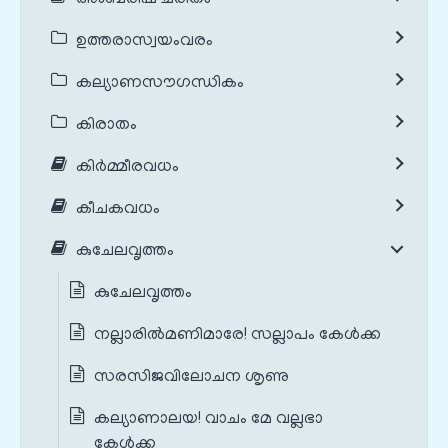
ഉത്തരാസ്വയംവരം
കല്യാണസൗഗന്ധികം
കിരാതം
കിർമ്മീരവധം
കീചകവധം
കുചേലവൃത്തം
കുചേലവൃത്തം
നല്ലാരിൽമണിമാരേ! സല്ലാപം കേൾക്ക
സരസിജവിലോചന ശൃണു
കല്യാണാലയ! വാചം മേ വല്ലഭാ
കേൾക്ക