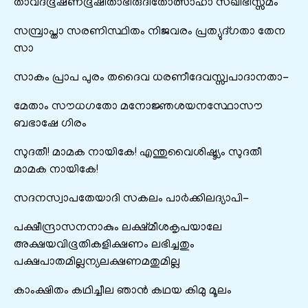
താവദ്ഭൂഷണഭൂഷിതാഭിരുദിതോത്സാഹാ സഖീഭിസ്സമം
സമ്പ്രാപ്താ സരണിസ്ഥിതം നിജവരം പ്രത്യുദ്ഗതാ തേന
സാ
സാകം പ്രാപ പുരം തദൈവ ധരണീദേവസ്സ്വപാദാനതാ-
മേതാം സൗധഗതോ മനോജ്ഞശയനസ്ഥോസൗ
ബഭാഷേ ഗിരം
സുദതീ! മാമക നായികേ! എന്തുവൈശിഷ്ട്യം സുദതീ
മാമക നായികേ!
സദനസ്വാപതേയാദി സകലം പാർക്കിലദ്യാപി-
പക്ഷീന്ദ്രാസനനാകും ലക്ഷ്മീശകൃപയാലേ
അക്ഷയവിഭൂതികളിക്ഷണം ലഭിച്ചതും
പക്ഷപാതമില്ലന്യലക്ഷണമതുമില്ല
കാംക്ഷിതം കഥിച്ചീല ഞാൻ കഥയ കിമു മൂലം