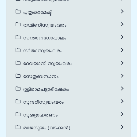
പുത്രകാമേഷ്ടി
രുഗ്മിണീസ്വയംവരം
സന്താനഗോപാലം
സീതാസ്വയംവരം
ദേവയാനി സ്വയംവരം
സേതുബന്ധനം
ശ്രീരാമപട്ടാഭിഷേകം
സുന്ദരീസ്വയംവരം
സുഭദ്രാഹരണം
രാജസൂയം (വടക്കൻ)