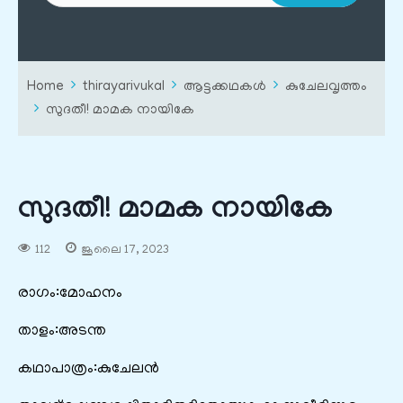
Home
thirayarivukal
ആട്ടക്കഥകൾ
കുചേലവൃത്തം
സുദതീ! മാമക നായികേ
സുദതീ! മാമക നായികേ
112
ജൂലൈ 17, 2023
രാഗം:മോഹനം
താളം:അടന്ത
കഥാപാത്രം:കുചേലൻ