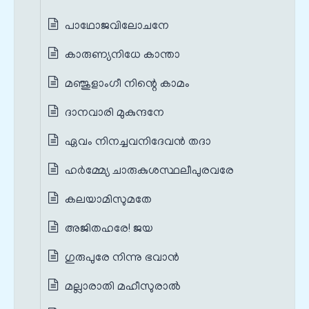
പാഥോജവിലോചനേ
കാരുണ്യനിധേ കാന്താ
മഞ്ജുളാംഗീ നിന്റെ കാമം
ദാനവാരി മുകുന്ദനേ
ഏവം നിനച്ചവനിദേവൻ തദാ
ഹർമ്മ്യേ ചാരുകുശസ്ഥലീപുരവരേ
കലയാമിസുമതേ
അജിതഹരേ! ജയ
ഗുരുപുരേ നിന്നു ഭവാൻ
മല്ലാരാതി മഹീസുരാൽ