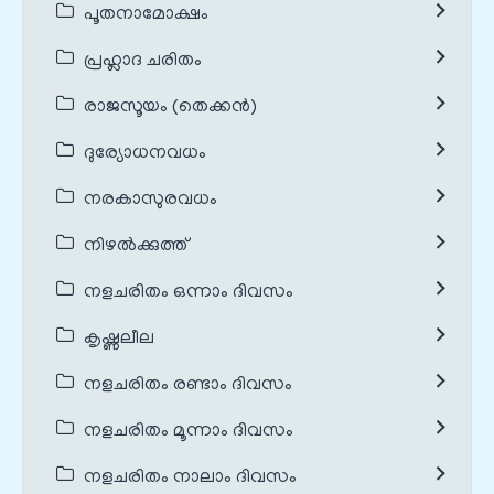
പൂതനാമോക്ഷം
പ്രഹ്ലാദ ചരിതം
രാജസൂയം (തെക്കൻ)
ദുര്യോധനവധം
നരകാസുരവധം
നിഴൽക്കുത്ത്
നളചരിതം ഒന്നാം ദിവസം
കൃഷ്ണലീല
നളചരിതം രണ്ടാം ദിവസം
നളചരിതം മൂന്നാം ദിവസം
നളചരിതം നാലാം ദിവസം