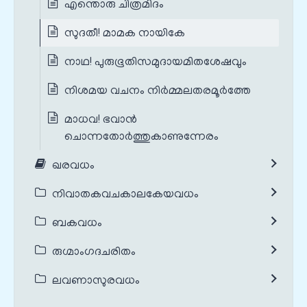
എന്തൊരു ചിത്രമിദം
സുദതീ! മാമക നായികേ
നാഥ! പുരുഭൂതിസമുദായമിതശേഷവും
നിശമയ വചനം നിർമ്മലതരമൂർത്തേ
മാധവ! ഭവാൻ
ചൊന്നതോർത്തുകാണുന്നേരം
ഖരവധം
നിവാതകവചകാലകേയവധം
ബകവധം
രുഗ്മാംഗദചരിതം
ലവണാസുരവധം