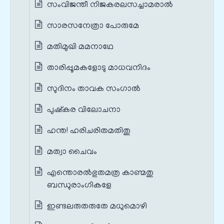
സംവിജന്തീ നിജകരലസച്ചാമരാൽ
സാരസനേത്രാ പോരുമേ
മതിമുഖി മമനാഥേ
താരിപ്പൂമകളോടു മാധവനിദം
സുദിനം താവക സംഗാൽ
പുഷ്കര വിലോചനാ
ഹന്ത! ഹരിചരിതമതിതു
മത്വാ ചൈവം
എന്തൊരൽഭുതമത്ര കാണ്മതു
ബന്ധുരാംഗികളേ
ഇണ്ടലരുതരുതേ മധുമൊഴി