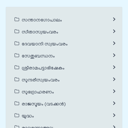
സന്താനഗോപാലം
സീതാസ്വയംവരം
ദേവയാനി സ്വയംവരം
സേതുബന്ധനം
ശ്രീരാമപട്ടാഭിഷേകം
സുന്ദരീസ്വയംവരം
സുഭദ്രാഹരണം
രാജസൂയം (വടക്കൻ)
യുദ്ധം