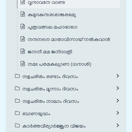
വൃന്ദാവനേ വാണു
കുമുദകുന്ദശശാങ്കരമ്യേ
പുത്രവത്സല മഹാഭാഗേ
നന്ദനനെ മാതാവിന്നായ് നൽകുവാൻ
ജനനീ മമ ജനിദാത്രീ
നമഃ പരമകല്യാണ (ധനാശി)
നളചരിതം രണ്ടാം ദിവസം
നളചരിതം മൂന്നാം ദിവസം
നളചരിതം നാലാം ദിവസം
ബാണയുദ്ധം
കാർത്തവീര്യാർജ്ജുന വിജയം