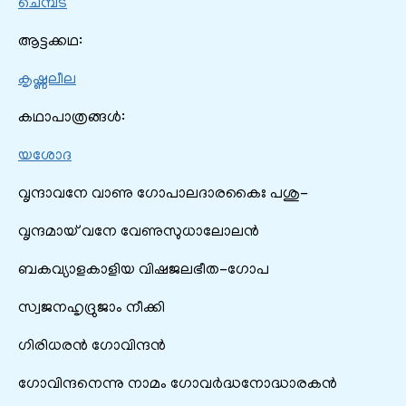
ചെമ്പട
ആട്ടക്കഥ:
കൃഷ്ണലീല
കഥാപാത്രങ്ങൾ:
യശോദ
വൃന്ദാവനേ വാണു ഗോപാലദാരകൈഃ പശു-
വൃന്ദമായ് വനേ വേണുസുധാലോലൻ
ബകവ്യാളകാളിയ വിഷജലഭീത-ഗോപ
സ്വജനഹൃദ്രുജാം നീക്കി
ഗിരിധരൻ ഗോവിന്ദൻ
ഗോവിന്ദനെന്നു നാമം ഗോവർദ്ധനോദ്ധാരകൻ