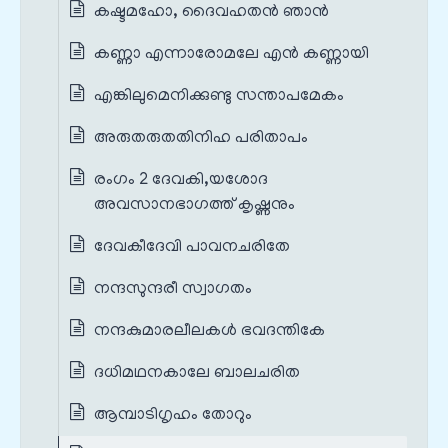
കഷ്ടമഹോ, ദൈവഹതൻ ഞാൻ
കണ്ണാ എന്നാരോമലേ എൻ കണ്ണായി
എങ്കിലുമെനിക്കുണ്ടു സന്താപമേകം
അരുതരുതതിനിഹ പരിതാപം
രംഗം 2 ദേവകി,യശോദ
അവസാനഭാഗത്ത് കൃഷ്ണനും
ദേവകീദേവി പാവനചരിതേ
നന്ദസുന്ദരീ സ്വാഗതം
നന്ദകുമാരലീലകൾ ഭവദന്തികേ
ദധിമഥനകാലേ ബാലചരിത
ആമ്പാടിഗൃഹം തോറും