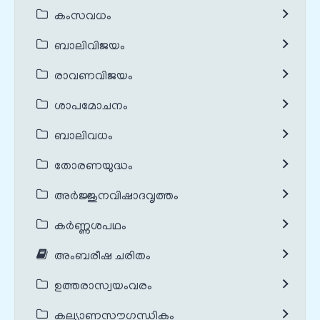
കംസവധം
ബാലിവിജയം
രാവണവിജയം
ശാപമോചനം
ബാലിവധം
തോരണയുദ്ധം
അർജ്ജുനവിഷാദവൃത്തം
കർണ്ണശപഥം
അംബരീഷ ചരിതം
ഉത്തരാസ്വയംവരം
കല്യാണസൗഗന്ധികം