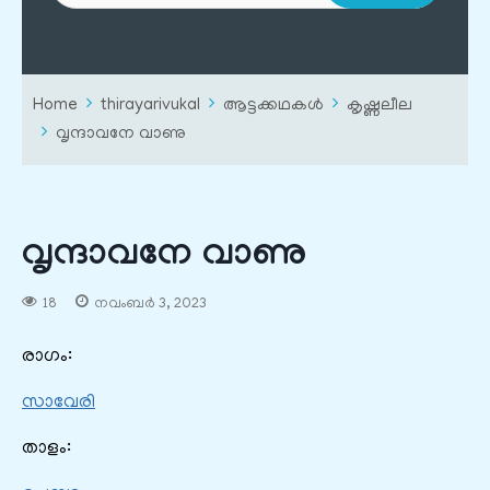
Home
thirayarivukal
ആട്ടക്കഥകൾ
കൃഷ്ണലീല
വൃന്ദാവനേ വാണു
വൃന്ദാവനേ വാണു
18
നവംബർ 3, 2023
രാഗം:
സാവേരി
താളം: