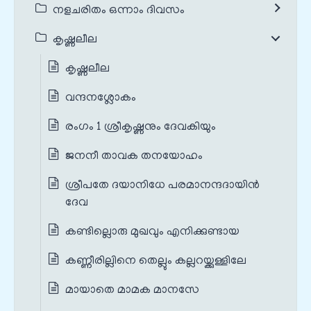
നളചരിതം ഒന്നാം ദിവസം
കൃഷ്ണലീല
കൃഷ്ണലീല
വന്ദനശ്ലോകം
രംഗം 1 ശ്രീകൃഷ്ണനും ദേവകിയും
ജനനീ താവക തനയോഹം
ശ്രീപതേ ദയാനിധേ പരമാനന്ദദായിന്‍
ദേവ
കണ്ടില്ലൊരു മുഖവും എനിക്കുണ്ടായ
കണ്ണീരില്ലിനെ തെല്ലും കല്ലറയ്ക്കുള്ളിലേ
മായാതെ മാമക മാനസേ