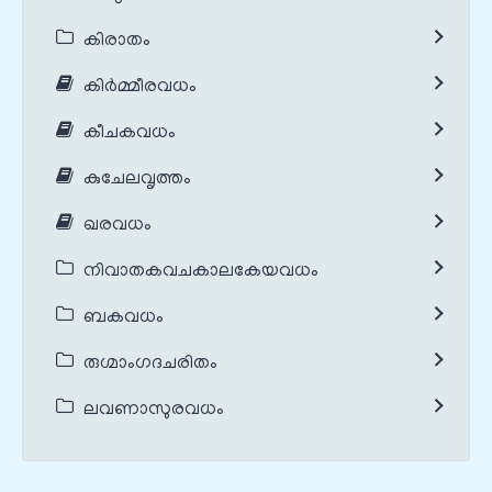
കിരാതം
കിർമ്മീരവധം
കീചകവധം
കുചേലവൃത്തം
ഖരവധം
നിവാതകവചകാലകേയവധം
ബകവധം
രുഗ്മാംഗദചരിതം
ലവണാസുരവധം