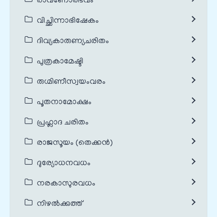
രാവണോത്ഭവം
വിച്ഛിന്നാഭിഷേകം
ദിവ്യകാരുണ്യചരിതം
പുത്രകാമേഷ്ടി
രുഗ്മിണീസ്വയംവരം
പൂതനാമോക്ഷം
പ്രഹ്ലാദ ചരിതം
രാജസൂയം (തെക്കൻ)
ദുര്യോധനവധം
നരകാസുരവധം
നിഴൽക്കുത്ത്