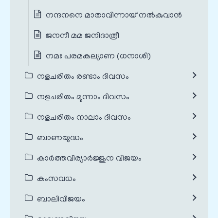
നന്ദനനെ മാതാവിന്നായ് നൽകുവാൻ
ജനനീ മമ ജനിദാത്രീ
നമഃ പരമകല്യാണ (ധനാശി)
നളചരിതം രണ്ടാം ദിവസം
നളചരിതം മൂന്നാം ദിവസം
നളചരിതം നാലാം ദിവസം
ബാണയുദ്ധം
കാർത്തവീര്യാർജ്ജുന വിജയം
കംസവധം
ബാലിവിജയം