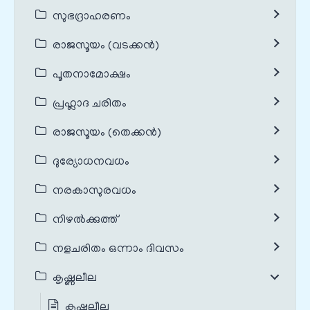
സുഭദ്രാഹരണം
രാജസൂയം (വടക്കൻ)
പൂതനാമോക്ഷം
പ്രഹ്ലാദ ചരിതം
രാജസൂയം (തെക്കൻ)
ദുര്യോധനവധം
നരകാസുരവധം
നിഴൽക്കുത്ത്
നളചരിതം ഒന്നാം ദിവസം
കൃഷ്ണലീല
കൃഷ്ണലീല