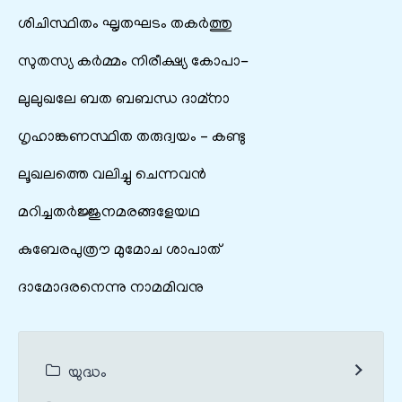
ശിചിസ്ഥിതം ഘൃതഘടം തകർത്തു
സുതസ്യ കർമ്മം നിരീക്ഷ്യ കോപാ-
ലുലുഖലേ ബത ബബന്ധ ദാമ്നാ
ഗൃഹാങ്കണസ്ഥിത തരുദ്വയം – കണ്ടു
ലൂഖലത്തെ വലിച്ചു ചെന്നവൻ
മറിച്ചതർജ്ജുനമരങ്ങളേയഥ
കുബേരപുത്രൗ മുമോച ശാപാത്
ദാമോദരനെന്നു നാമമിവനു
യുദ്ധം