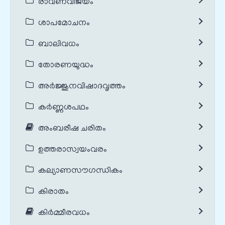
രാവണവിജയം
ശാപമോചനം
ബാലിവധം
തോരണയുദ്ധം
അർജ്ജുനവിഷാദവൃത്തം
കർണ്ണശപഥം
അംബരീഷ ചരിതം
ഉത്തരാസ്വയംവരം
കല്യാണസൗഗന്ധികം
കിരാതം
കിർമ്മീരവധം