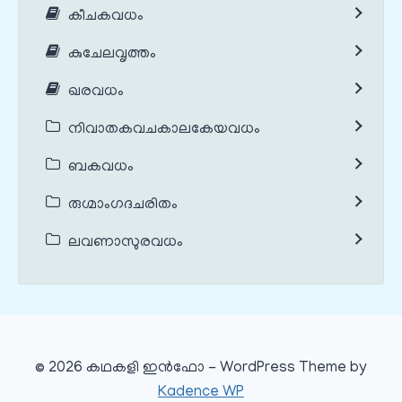
കീചകവധം
കുചേലവൃത്തം
ഖരവധം
നിവാതകവചകാലകേയവധം
ബകവധം
രുഗ്മാംഗദചരിതം
ലവണാസുരവധം
© 2026 കഥകളി ഇൻഫോ - WordPress Theme by
Kadence WP