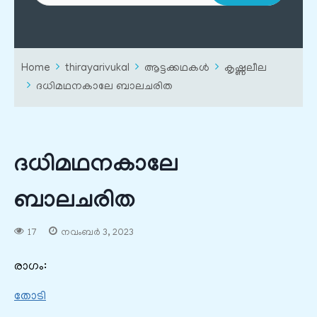
Home
thirayarivukal
ആട്ടക്കഥകൾ
കൃഷ്ണലീല
ദധിമഥനകാലേ ബാലചരിത
ദധിമഥനകാലേ
ബാലചരിത
17
നവംബർ 3, 2023
രാഗം:
തോടി