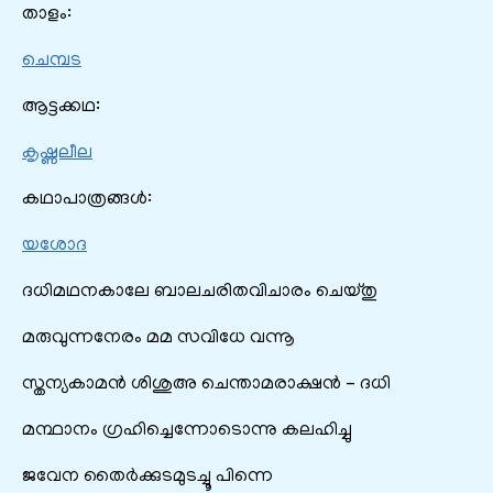
താളം:
ചെമ്പട
ആട്ടക്കഥ:
കൃഷ്ണലീല
കഥാപാത്രങ്ങൾ:
യശോദ
ദധിമഥനകാലേ ബാലചരിതവിചാരം ചെയ്തു
മരുവുന്നനേരം മമ സവിധേ വന്നൂ
സ്തന്യകാമൻ ശിശുഅ ചെന്താമരാക്ഷൻ – ദധി
മന്ഥാനം ഗ്രഹിച്ചെന്നോടൊന്നു കലഹിച്ചു
ജവേന തൈർക്കുടമുടച്ചൂ പിന്നെ