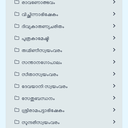
രാവണോത്ഭവം
വിച്ഛിന്നാഭിഷേകം
ദിവ്യകാരുണ്യചരിതം
പുത്രകാമേഷ്ടി
രുഗ്മിണീസ്വയംവരം
സന്താനഗോപാലം
സീതാസ്വയംവരം
ദേവയാനി സ്വയംവരം
സേതുബന്ധനം
ശ്രീരാമപട്ടാഭിഷേകം
സുന്ദരീസ്വയംവരം