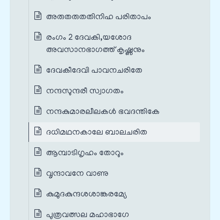
അരുതരുതതിനിഹ പരിതാപം
രംഗം 2 ദേവകി,യശോദ
അവസാനഭാഗത്ത് കൃഷ്ണനും
ദേവകീദേവി പാവനചരിതേ
നന്ദസുന്ദരീ സ്വാഗതം
നന്ദകുമാരലീലകൾ ഭവദന്തികേ
ദധിമഥനകാലേ ബാലചരിത
ആമ്പാടിഗൃഹം തോറും
വൃന്ദാവനേ വാണു
കുമുദകുന്ദശശാങ്കരമ്യേ
പുത്രവത്സല മഹാഭാഗേ