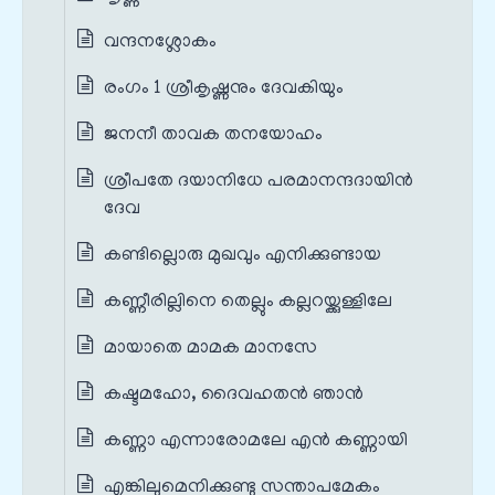
വന്ദനശ്ലോകം
രംഗം 1 ശ്രീകൃഷ്ണനും ദേവകിയും
ജനനീ താവക തനയോഹം
ശ്രീപതേ ദയാനിധേ പരമാനന്ദദായിന്‍
ദേവ
കണ്ടില്ലൊരു മുഖവും എനിക്കുണ്ടായ
കണ്ണീരില്ലിനെ തെല്ലും കല്ലറയ്ക്കുള്ളിലേ
മായാതെ മാമക മാനസേ
കഷ്ടമഹോ, ദൈവഹതൻ ഞാൻ
കണ്ണാ എന്നാരോമലേ എൻ കണ്ണായി
എങ്കിലുമെനിക്കുണ്ടു സന്താപമേകം