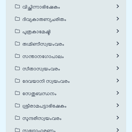
വിച്ഛിന്നാഭിഷേകം
ദിവ്യകാരുണ്യചരിതം
പുത്രകാമേഷ്ടി
രുഗ്മിണീസ്വയംവരം
സന്താനഗോപാലം
സീതാസ്വയംവരം
ദേവയാനി സ്വയംവരം
സേതുബന്ധനം
ശ്രീരാമപട്ടാഭിഷേകം
സുന്ദരീസ്വയംവരം
സുഭദ്രാഹരണം