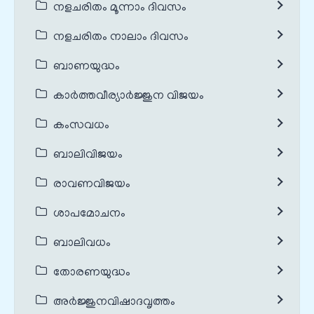
നളചരിതം മൂന്നാം ദിവസം
നളചരിതം നാലാം ദിവസം
ബാണയുദ്ധം
കാർത്തവീര്യാർജ്ജുന വിജയം
കംസവധം
ബാലിവിജയം
രാവണവിജയം
ശാപമോചനം
ബാലിവധം
തോരണയുദ്ധം
അർജ്ജുനവിഷാദവൃത്തം