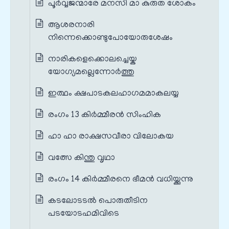
പൂർവ്വജന്മാരേ മനസി മാ കുരുത ശോകം
ആശരനാരി
നിന്നെക്കൊണ്ടുപോയോരുശേഷം
നാരികളെക്കൊലച്ചെയ്ക
യോഗ്യമല്ലെന്നോർത്തു
ഇത്ഥം ക്ഷപാടകലഹാഗമമാകലയ്യ
രംഗം 13 കിർമ്മീരൻ സിംഹിക
ഹാ ഹാ രാക്ഷസവീരാ വിലോകയ
വത്സേ കിന്തു വൃഥാ
രംഗം 14 കിർമ്മീരനെ ഭീമൻ വധിയ്ക്കുന്നു
കടലോടടൽ പൊരുതീടിന
പടയോടഹമിവിടെ