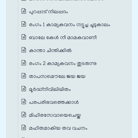
പുറപ്പാട് നിലപ്പദം
രംഗം 1 കാമ്യകവനം നട്ടുച്ച ചൂടുകാലം
ബാലേ കേള്‍ നീ മാമകവാണീ
കാന്താ ചിന്തിക്കില്‍
രംഗം 2 കാമ്യകവനം തുടരുന്നു
താപസമൌലേ ജയ ജയ
മൂര്‍ദ്ധ്നിവിലിഖിതം
പരപരിഭവത്തെക്കാള്‍
മിഹിരസേവായെചെയ്ക
മഹിതമാകിയ തവ വചനം