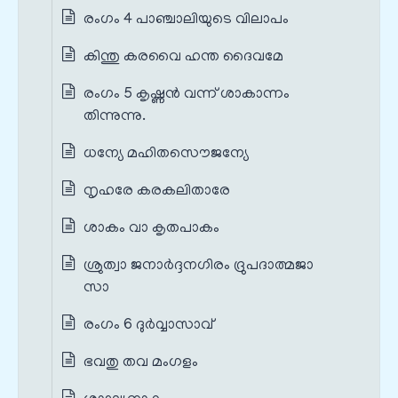
രംഗം 4 പാഞ്ചാലിയുടെ വിലാപം
കിന്തു കരവൈ ഹന്ത ദൈവമേ
രംഗം 5 കൃഷ്ണൻ വന്ന് ശാകാന്നം
തിന്നുന്നു.
ധന്യേ മഹിതസൌജന്യേ
നൃഹരേ കരകലിതാരേ
ശാകം വാ കൃതപാകം
ശ്രുത്വാ ജനാര്‍ദ്ദനഗിരം ദ്രുപദാത്മജാ
സാ
രംഗം 6 ദുർവ്വാസാവ്
ഭവതു തവ മംഗളം