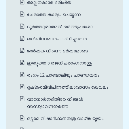
അല്പതരാരേ ദരിപ്പിത
ചേരാത്ത കാര്യം ചെയ്യുന്ന
ധൂർത്തദുരാത്മൻ മർത്ത്യപശോ
ഖൾഗിസമാനം വദ്ഗിച്ചുടനെ
ജൽപ്പക നിന്നെ ദർപ്പമോടെ
ഇത്യുക്ത്വാ രജനിചരാംഗനാശു
രംഗം 12 പാഞ്ചാലിയും പാണ്ഡവരും
ദുഷ്കരമീവിപിനത്തിലാവാസം കേവലം
വാനോർനദീതീരേ നിങ്ങൾ
സന്ധ്യാവന്ദനത്തെ
ഒട്ടുമേ വിഷാദിക്കരുതത്ര വാഴ്ക യൂയം