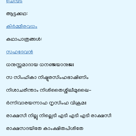
ചെമ്പട
ആട്ടക്കഥ:
കിർമ്മീരവധം
കഥാപാത്രങ്ങൾ:
സഹദേവൻ
ധനുസ്സമാദായ ധനഞ്ജയാനുജഃ
സ സിംഹികാ നിഷ്ഠുരസിംഹഭാഷിണിം
നിശാചരീന്താം നിശിതൈശ്ശിലീമുഖൈ-
ർന്നിവാരയന്നാഹ നൃസിംഹ വിക്രമഃ
രാക്ഷസീ നില്ലു നില്ലെടീ എടീ എടീ എടീ രാക്ഷസീ
രാക്ഷസദയിതേ കാംക്ഷിതപിശിതേ