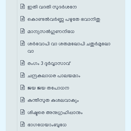
ഇതി വദതി സുദർശനേ
കൊണ്ടല്‍‌വര്‍ണ്ണ പഴുതേ ഭവാനിതു
മാന്യസല്‍ഗുണനിധേ
ശർവോപി വാ ശതമഖോപി ചതുർമുഖോ
വാ
രംഗം 3 ദുർവ്വാസാവ്
ചന്ദ്രകലാധര പാലയമാം
ജയ ജയ തപോധന
കുന്തീസുത കുശലവാക്യം
ശിഷ്ടരെ അനുഗ്രഹിപ്പാനും
ഭാഗധേയാംബുധേ