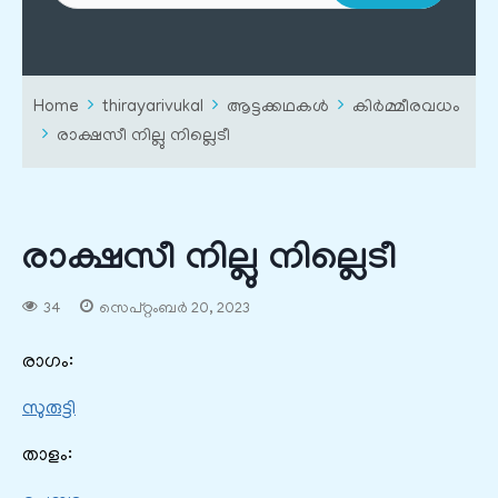
Home
thirayarivukal
ആട്ടക്കഥകൾ
കിർമ്മീരവധം
രാക്ഷസീ നില്ലു നില്ലെടീ
രാക്ഷസീ നില്ലു നില്ലെടീ
34
സെപ്റ്റംബർ 20, 2023
രാഗം:
സുരുട്ടി
താളം: