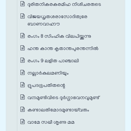
ദുരിതനികരകരമിഹ നിശിചരരുടെ
വിജയധൃതശരാസോദിത്വരേ
ബാണവാഹ്നൗ
രംഗം 8 സിംഹിക വിലപിയ്ക്കുന്നു
ഹന്ത കാന്ത കൃതാന്തപുരന്തന്നില്‍
രംഗം 9 ലളിത പാഞ്ചാലി
നല്ലാര്‍കുലമണിയും
ദ്രുപദഭൂപതിതന്റെ
വനമുണ്ടിവിടെ ദുര്‍ഗ്ഗാഭവനവുമുണ്ട്
കണ്ടാലതിമോദമുണ്ടായ്‌വരും
വാമേ സഖീ ശൃണു മമ