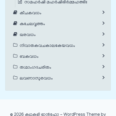
സമഹർഷി മഹർഷിഭിർമ്മഹത്ഭിഃ
കീചകവധം
കുചേലവൃത്തം
ഖരവധം
നിവാതകവചകാലകേയവധം
ബകവധം
രുഗ്മാംഗദചരിതം
ലവണാസുരവധം
© 2026 കഥകളി ഇൻഫോ - WordPress Theme by