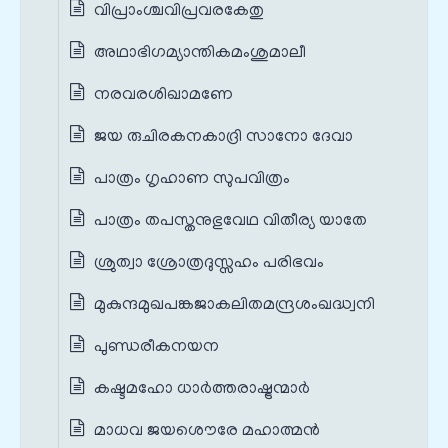
വിപ്രാംശ്ചവിപ്രവരകേതു
അഥാഭിഗമ്യാന്തികമംശുമാലീ
നരവരശിഖാമണേ
ജയ രുചിരകനകാദ്രി സാനോ ദേവാ
പാത്രം ഗൃഹാണ സുപവിത്രം
പാത്രം തപസ്തനുഭുവേഥ വിതീര്യ യാതേ
ശ്രുത്വാ ശ്രോത്രദുസ്സഹം പരിഭവം
മുകുന്ദമുഖപങ്കജാകലിതമന്ദ്രശംഖദ്ധ്വനി
പുണ്ഡരീകനയന
കഷ്ടമഹോ ധാര്‍ത്തരാഷ്ട്രന്മാര്‍
മാധവ ജയശൌരേ മഹാത്മന്‍