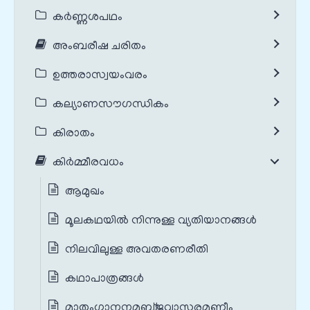
കർണ്ണശപഥം
അംബരീഷ ചരിതം
ഉത്തരാസ്വയംവരം
കല്യാണസൗഗന്ധികം
കിരാതം
കിർമ്മീരവധം
ആമുഖം
മൂലകഥയില്‍ നിന്നുള്ള വ്യതിയാനങ്ങള്‍
നിലവിലുള്ള അവതരണരീതി
കഥാപാത്രങ്ങൾ
മാതംഗാനനമബ്‌ജവാസരമണീം