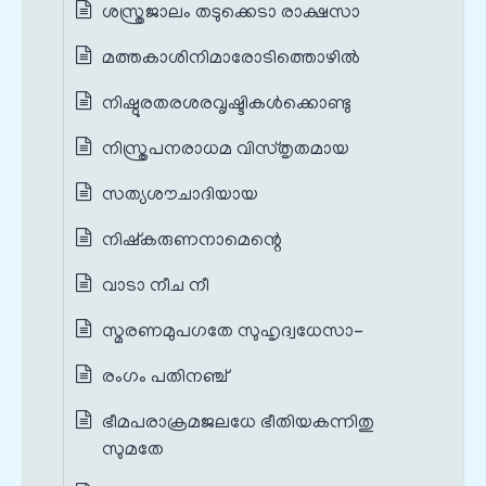
ശസ്ത്രജാലം തടുക്കെടാ രാക്ഷസാ
മത്തകാശിനിമാരോടിത്തൊഴിൽ
നിഷ്ഠുരതരശരവൃഷ്ടികൾക്കൊണ്ടു
നിസ്ത്രപനരാധമ വിസ്തൃതമായ
സത്യശൗചാദിയായ
നിഷ്കരുണനാമെന്റെ
വാടാ നീച നീ
സ്മരണമുപഗതേ സുഹൃദ്വധേസാ-
രംഗം പതിനഞ്ച്
ഭീമപരാക്രമജലധേ ഭീതിയകന്നിതു
സുമതേ