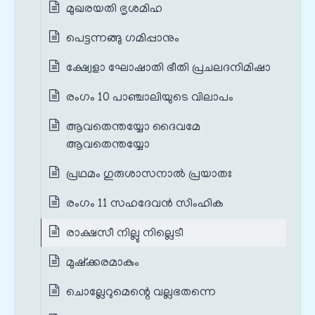
മുഖരയതി ഭൃശമിഹ
പെട്ടന്നങ്ങു ഗമിപ്പാനും
ക്ഷ്വേളാ ഘോഷാതി ഭീതി പ്രചലദനിമിഷാ
രംഗം 10 പാഞ്ചാലിയുടെ വിലാപം
ആവതെന്തയ്യോ ദൈവമേ
ആവതെന്തയ്യോ
പ്രഥമം ഗുരുശാസനാൽ പ്രയാതഃ
രംഗം 11 സഹദേവൻ സിംഹിക
രാക്ഷസീ നില്ലു നില്ലെടീ
മുഷ്ക്കരമാകും
ചൊല്ലേറുമെന്റെ വല്ലഭതന്നെ