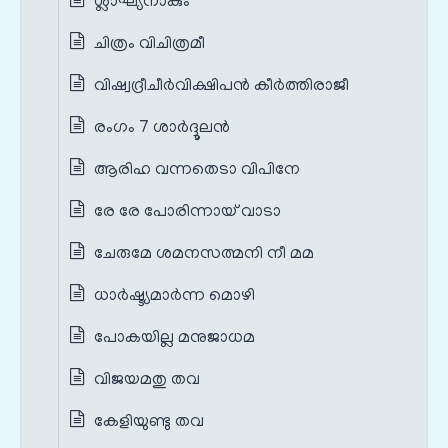
ശ്ലാഘ്യനാകും
ചിത്രം വിചിത്രമീ
വിഷ്വദ്രീചീർവിക്ഷിപൻ കീർത്തിരാജീ
രംഗം 7 ശാർദ്ദൂലൻ
ആരിഹ വന്നതെടാ വിപിനേ
രേ രേ പോരിന്നായ് വാടാ
ചേരുമേ ശമനസത്മനി നീ മമ
ധാർഷ്ട്യമാർന്ന മൊഴി
പോകയില്ല മനുജാധമ
വിജയമതു തവ
കേളിയുണ്ടു തവ