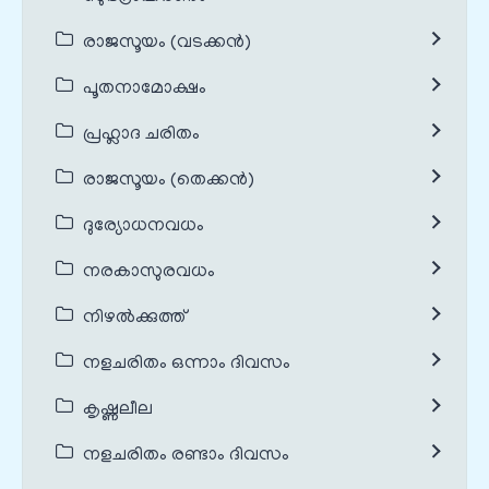
രാജസൂയം (വടക്കൻ)
പൂതനാമോക്ഷം
പ്രഹ്ലാദ ചരിതം
രാജസൂയം (തെക്കൻ)
ദുര്യോധനവധം
നരകാസുരവധം
നിഴൽക്കുത്ത്
നളചരിതം ഒന്നാം ദിവസം
കൃഷ്ണലീല
നളചരിതം രണ്ടാം ദിവസം