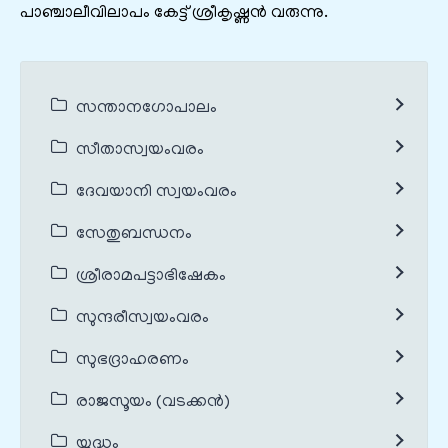
പാഞ്ചാലീവിലാപം കേട്ട് ശ്രീകൃഷ്ണൻ വരുന്നു.
സന്താനഗോപാലം
സീതാസ്വയംവരം
ദേവയാനി സ്വയംവരം
സേതുബന്ധനം
ശ്രീരാമപട്ടാഭിഷേകം
സുന്ദരീസ്വയംവരം
സുഭദ്രാഹരണം
രാജസൂയം (വടക്കൻ)
യുദ്ധം