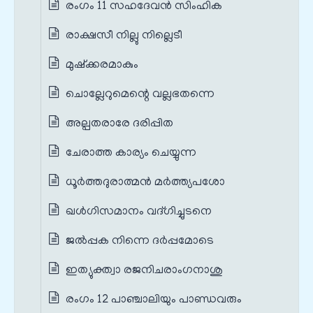
രംഗം 11 സഹദേവൻ സിംഹിക
രാക്ഷസീ നില്ലു നില്ലെടീ
മുഷ്ക്കരമാകും
ചൊല്ലേറുമെന്റെ വല്ലഭതന്നെ
അല്പതരാരേ ദരിപ്പിത
ചേരാത്ത കാര്യം ചെയ്യുന്ന
ധൂർത്തദുരാത്മൻ മർത്ത്യപശോ
ഖൾഗിസമാനം വദ്ഗിച്ചുടനെ
ജൽപ്പക നിന്നെ ദർപ്പമോടെ
ഇത്യുക്ത്വാ രജനിചരാംഗനാശു
രംഗം 12 പാഞ്ചാലിയും പാണ്ഡവരും