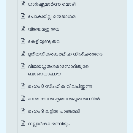
ധാർഷ്ട്യമാർന്ന മൊഴി
പോകയില്ല മനുജാധമ
വിജയമതു തവ
കേളിയുണ്ടു തവ
ദുരിതനികരകരമിഹ നിശിചരരുടെ
വിജയധൃതശരാസോദിത്വരേ
ബാണവാഹ്നൗ
രംഗം 8 സിംഹിക വിലപിയ്ക്കുന്നു
ഹന്ത കാന്ത കൃതാന്തപുരന്തന്നില്‍
രംഗം 9 ലളിത പാഞ്ചാലി
നല്ലാര്‍കുലമണിയും