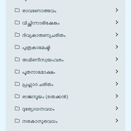
രാവണോത്ഭവം
വിച്ഛിന്നാഭിഷേകം
ദിവ്യകാരുണ്യചരിതം
പുത്രകാമേഷ്ടി
രുഗ്മിണീസ്വയംവരം
പൂതനാമോക്ഷം
പ്രഹ്ലാദ ചരിതം
രാജസൂയം (തെക്കൻ)
ദുര്യോധനവധം
നരകാസുരവധം