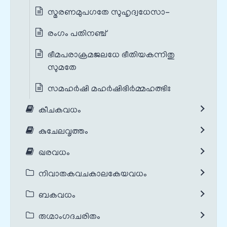
സ്മരണമുപഗതേ സുഹൃദ്വധേസാ-
രംഗം പതിനഞ്ച്
ഭീമപരാക്രമജലധേ ഭീതിയകന്നിതു
സുമതേ
സമഹർഷി മഹർഷിഭിർമ്മഹത്ഭിഃ
കീചകവധം
കുചേലവൃത്തം
ഖരവധം
നിവാതകവചകാലകേയവധം
ബകവധം
രുഗ്മാംഗദചരിതം