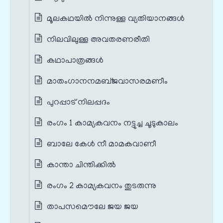
മൂലകഥയില്‍ നിന്നുള്ള വ്യതിയാനങ്ങള്‍
നിലവിലുള്ള അവതരണരീതി
കഥാപാത്രങ്ങൾ
മാതംഗാനനമബ്‌ജവാസരമണീം
പുറപ്പാട് നിലപ്പദം
രംഗം 1 കാമ്യകവനം നട്ടുച്ച ചൂടുകാലം
ബാലേ കേള്‍ നീ മാമകവാണീ
കാന്താ ചിന്തിക്കില്‍
രംഗം 2 കാമ്യകവനം തുടരുന്നു
താപസമൌലേ ജയ ജയ