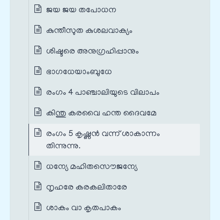
ജയ ജയ തപോധന
കുന്തീസുത കുശലവാക്യം
ശിഷ്ടരെ അനുഗ്രഹിപ്പാനും
ഭാഗധേയാംബുധേ
രംഗം 4 പാഞ്ചാലിയുടെ വിലാപം
കിന്തു കരവൈ ഹന്ത ദൈവമേ
രംഗം 5 കൃഷ്ണൻ വന്ന് ശാകാന്നം
തിന്നുന്നു.
ധന്യേ മഹിതസൌജന്യേ
നൃഹരേ കരകലിതാരേ
ശാകം വാ കൃതപാകം