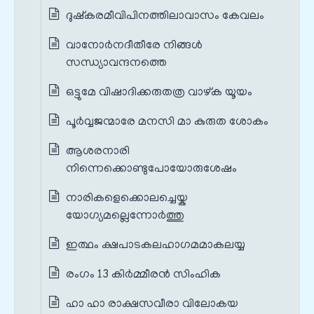
ദുഷ്കരമീവിപിനത്തിലാവാസം കേവലം
വാനോർനദീതീരേ നിങ്ങൾ
സന്ധ്യാവന്ദനത്തെ
ഒട്ടുമേ വിഷാദിക്കരുതത്ര വാഴ്ക യൂയം
പൂർവ്വജന്മാരേ മനസി മാ കുരുത ശോകം
ആശരനാരി
നിന്നെക്കൊണ്ടുപോയോരുശേഷം
നാരികളെക്കൊലച്ചെയ്ക
യോഗ്യമല്ലെന്നോർത്തു
ഇത്ഥം ക്ഷപാടകലഹാഗമമാകലയ്യ
രംഗം 13 കിർമ്മീരൻ സിംഹിക
ഹാ ഹാ രാക്ഷസവീരാ വിലോകയ