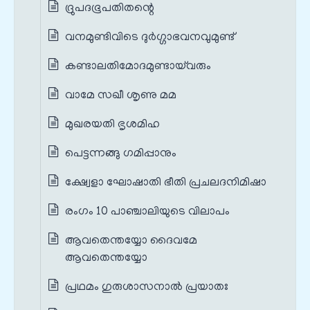
ദ്രുപദഭൂപതിതന്റെ
വനമുണ്ടിവിടെ ദുര്‍ഗ്ഗാഭവനവുമുണ്ട്
കണ്ടാലതിമോദമുണ്ടായ്‌വരും
വാമേ സഖീ ശൃണു മമ
മുഖരയതി ഭൃശമിഹ
പെട്ടന്നങ്ങു ഗമിപ്പാനും
ക്ഷ്വേളാ ഘോഷാതി ഭീതി പ്രചലദനിമിഷാ
രംഗം 10 പാഞ്ചാലിയുടെ വിലാപം
ആവതെന്തയ്യോ ദൈവമേ
ആവതെന്തയ്യോ
പ്രഥമം ഗുരുശാസനാൽ പ്രയാതഃ