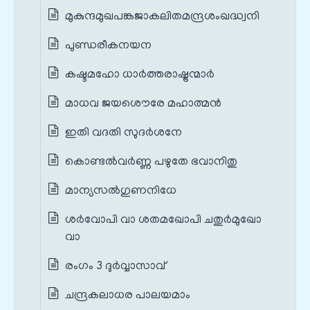
മുകുന്ദമുഖപങ്കജാകലിതമന്ദ്രശംഖദ്ധ്വനി
പുണ്ഡരീകനയന
കഷ്ടമഹോ ധാര്‍ത്തരാഷ്ട്രന്മാര്‍
മാധവ ജയശൌരേ മഹാത്മന്‍
ഇതി വദതി സുദർശനേ
കൊണ്ടല്‍‌വര്‍ണ്ണ പഴുതേ ഭവാനിതു
മാന്യസല്‍ഗുണനിധേ
ശർവോപി വാ ശതമഖോപി ചതുർമുഖോ
വാ
രംഗം 3 ദുർവ്വാസാവ്
ചന്ദ്രകലാധര പാലയമാം