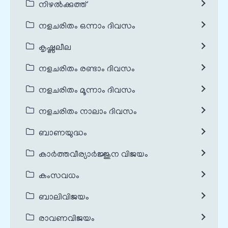
നിഴൽക്കുത്ത്
നളചരിതം ഒന്നാം ദിവസം
കൃഷ്ണലീല
നളചരിതം രണ്ടാം ദിവസം
നളചരിതം മൂന്നാം ദിവസം
നളചരിതം നാലാം ദിവസം
ബാണയുദ്ധം
കാർത്തവീര്യാർജ്ജുന വിജയം
കംസവധം
ബാലിവിജയം
രാവണവിജയം