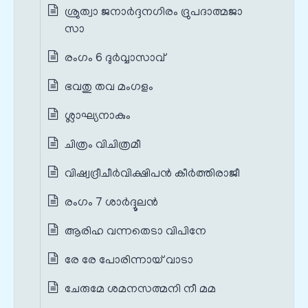
ശ്രുത്വാ ജനാര്‍ദ്ദനഗിരം ദ്രുപദാത്മജാ
സാ
രംഗം 6 ദുർവ്വാസാവ്
ഭവതു തവ മംഗളം
ശ്ലാഘ്യനാകും
ചിത്രം വിചിത്രമീ
വിഷ്വദ്രീചീർവിക്ഷിപൻ കീർത്തിരാജീ
രംഗം 7 ശാർദ്ദൂലൻ
ആരിഹ വന്നതെടാ വിപിനേ
രേ രേ പോരിന്നായ് വാടാ
ചേരുമേ ശമനസത്മനി നീ മമ