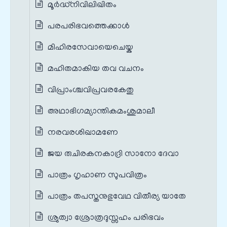
മൂര്‍ദ്ധ്നിവിലിഖിതം
പരപരിഭവത്തെക്കാള്‍
മിഹിരസേവായെചെയ്ക
മഹിതമാകിയ തവ വചനം
വിപ്രാംശ്ചവിപ്രവരകേതു
അഥാഭിഗമ്യാന്തികമംശുമാലീ
നരവരശിഖാമണേ
ജയ രുചിരകനകാദ്രി സാനോ ദേവാ
പാത്രം ഗൃഹാണ സുപവിത്രം
പാത്രം തപസ്തനുഭുവേഥ വിതീര്യ യാതേ
ശ്രുത്വാ ശ്രോത്രദുസ്സഹം പരിഭവം