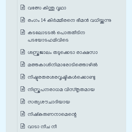
വത്സേ കിന്തു വൃഥാ
രംഗം 14 കിർമ്മീരനെ ഭീമൻ വധിയ്ക്കുന്നു
കടലോടടൽ പൊരുതീടിന
പടയോടഹമിവിടെ
ശസ്ത്രജാലം തടുക്കെടാ രാക്ഷസാ
മത്തകാശിനിമാരോടിത്തൊഴിൽ
നിഷ്ഠുരതരശരവൃഷ്ടികൾക്കൊണ്ടു
നിസ്ത്രപനരാധമ വിസ്തൃതമായ
സത്യശൗചാദിയായ
നിഷ്കരുണനാമെന്റെ
വാടാ നീച നീ