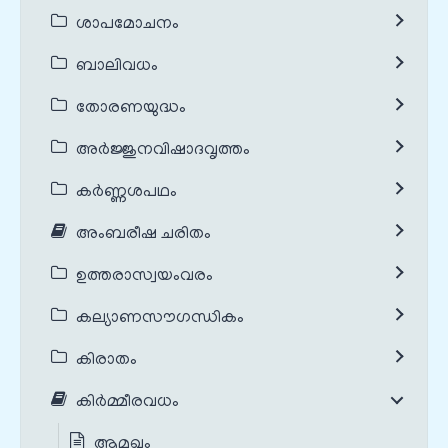
ശാപമോചനം
ബാലിവധം
തോരണയുദ്ധം
അർജ്ജുനവിഷാദവൃത്തം
കർണ്ണശപഥം
അംബരീഷ ചരിതം
ഉത്തരാസ്വയംവരം
കല്യാണസൗഗന്ധികം
കിരാതം
കിർമ്മീരവധം
ആമുഖം