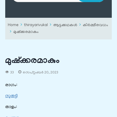
Home
thirayarivukal
ആട്ടക്കഥകൾ
കിർമ്മീരവധം
മുഷ്ക്കരമാകും
മുഷ്ക്കരമാകും
33
സെപ്റ്റംബർ 20, 2023
രാഗം:
സുരുട്ടി
താളം: