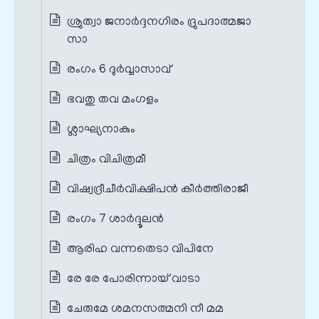
ശ്രുത്വാ ജനാര്‍ദ്ദനഗിരം ദ്രുപദാത്മജാ
സാ
രംഗം 6 ദുർവ്വാസാവ്
ഭവതു തവ മംഗളം
ശ്ലാഘ്യനാകും
ചിത്രം വിചിത്രമീ
വിഷ്വദ്രീചീർവിക്ഷിപൻ കീർത്തിരാജീ
രംഗം 7 ശാർദ്ദൂലൻ
ആരിഹ വന്നതെടാ വിപിനേ
രേ രേ പോരിന്നായ് വാടാ
ചേരുമേ ശമനസത്മനി നീ മമ