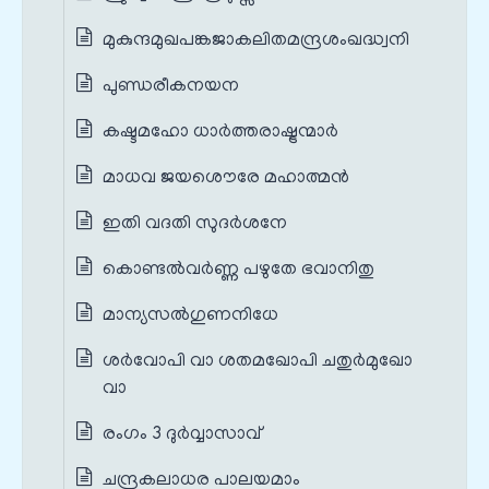
മുകുന്ദമുഖപങ്കജാകലിതമന്ദ്രശംഖദ്ധ്വനി
പുണ്ഡരീകനയന
കഷ്ടമഹോ ധാര്‍ത്തരാഷ്ട്രന്മാര്‍
മാധവ ജയശൌരേ മഹാത്മന്‍
ഇതി വദതി സുദർശനേ
കൊണ്ടല്‍‌വര്‍ണ്ണ പഴുതേ ഭവാനിതു
മാന്യസല്‍ഗുണനിധേ
ശർവോപി വാ ശതമഖോപി ചതുർമുഖോ
വാ
രംഗം 3 ദുർവ്വാസാവ്
ചന്ദ്രകലാധര പാലയമാം