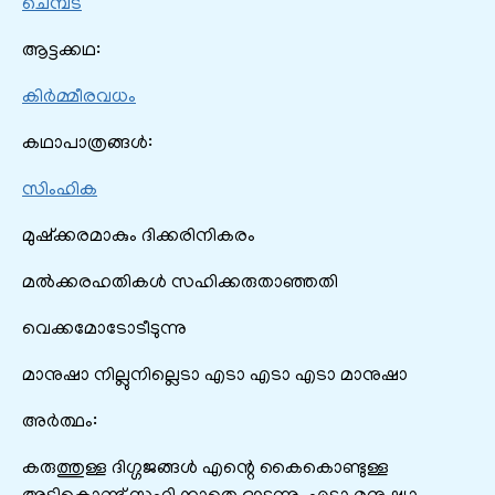
ചെമ്പട
ആട്ടക്കഥ:
കിർമ്മീരവധം
കഥാപാത്രങ്ങൾ:
സിംഹിക
മുഷ്ക്കരമാകും ദിക്കരിനികരം
മൽക്കരഹതികൾ സഹിക്കരുതാഞ്ഞതി
വെക്കമോടോടീടുന്നു
മാനുഷാ നില്ലുനില്ലെടാ എടാ എടാ എടാ മാനുഷാ
അർത്ഥം:
കരുത്തുള്ള ദിഗ്ഗജങ്ങൾ എന്റെ കൈകൊണ്ടുള്ള