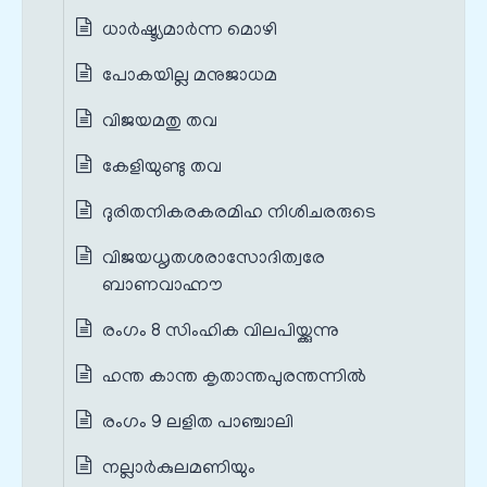
ധാർഷ്ട്യമാർന്ന മൊഴി
പോകയില്ല മനുജാധമ
വിജയമതു തവ
കേളിയുണ്ടു തവ
ദുരിതനികരകരമിഹ നിശിചരരുടെ
വിജയധൃതശരാസോദിത്വരേ
ബാണവാഹ്നൗ
രംഗം 8 സിംഹിക വിലപിയ്ക്കുന്നു
ഹന്ത കാന്ത കൃതാന്തപുരന്തന്നില്‍
രംഗം 9 ലളിത പാഞ്ചാലി
നല്ലാര്‍കുലമണിയും