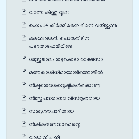
വത്സേ കിന്തു വൃഥാ
രംഗം 14 കിർമ്മീരനെ ഭീമൻ വധിയ്ക്കുന്നു
കടലോടടൽ പൊരുതീടിന
പടയോടഹമിവിടെ
ശസ്ത്രജാലം തടുക്കെടാ രാക്ഷസാ
മത്തകാശിനിമാരോടിത്തൊഴിൽ
നിഷ്ഠുരതരശരവൃഷ്ടികൾക്കൊണ്ടു
നിസ്ത്രപനരാധമ വിസ്തൃതമായ
സത്യശൗചാദിയായ
നിഷ്കരുണനാമെന്റെ
വാടാ നീച നീ