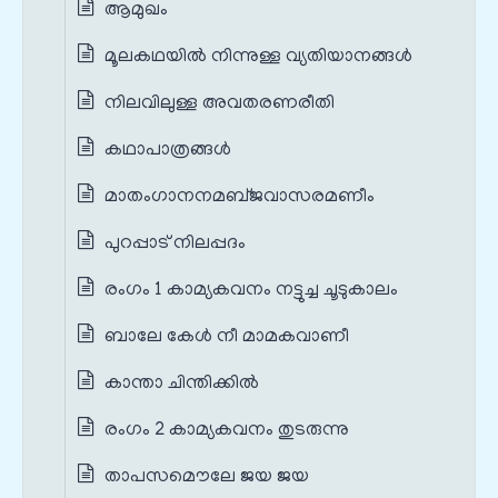
ആമുഖം
മൂലകഥയില്‍ നിന്നുള്ള വ്യതിയാനങ്ങള്‍
നിലവിലുള്ള അവതരണരീതി
കഥാപാത്രങ്ങൾ
മാതംഗാനനമബ്‌ജവാസരമണീം
പുറപ്പാട് നിലപ്പദം
രംഗം 1 കാമ്യകവനം നട്ടുച്ച ചൂടുകാലം
ബാലേ കേള്‍ നീ മാമകവാണീ
കാന്താ ചിന്തിക്കില്‍
രംഗം 2 കാമ്യകവനം തുടരുന്നു
താപസമൌലേ ജയ ജയ