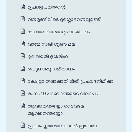
ദ്രുപദഭൂപതിതന്റെ
വനമുണ്ടിവിടെ ദുര്‍ഗ്ഗാഭവനവുമുണ്ട്
കണ്ടാലതിമോദമുണ്ടായ്‌വരും
വാമേ സഖീ ശൃണു മമ
മുഖരയതി ഭൃശമിഹ
പെട്ടന്നങ്ങു ഗമിപ്പാനും
ക്ഷ്വേളാ ഘോഷാതി ഭീതി പ്രചലദനിമിഷാ
രംഗം 10 പാഞ്ചാലിയുടെ വിലാപം
ആവതെന്തയ്യോ ദൈവമേ
ആവതെന്തയ്യോ
പ്രഥമം ഗുരുശാസനാൽ പ്രയാതഃ