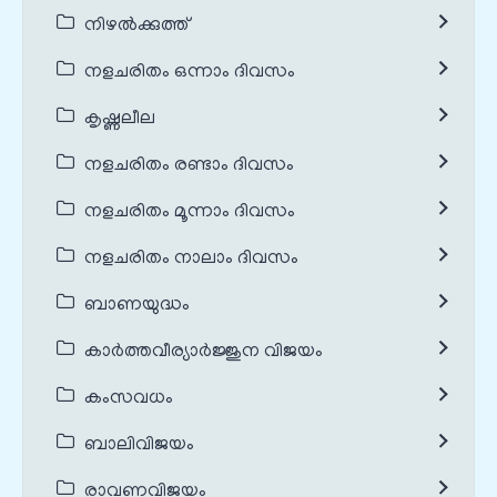
നിഴൽക്കുത്ത്
നളചരിതം ഒന്നാം ദിവസം
കൃഷ്ണലീല
നളചരിതം രണ്ടാം ദിവസം
നളചരിതം മൂന്നാം ദിവസം
നളചരിതം നാലാം ദിവസം
ബാണയുദ്ധം
കാർത്തവീര്യാർജ്ജുന വിജയം
കംസവധം
ബാലിവിജയം
രാവണവിജയം