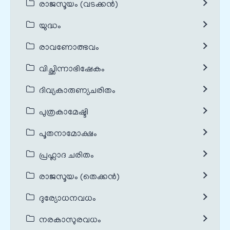
രാജസൂയം (വടക്കൻ)
യുദ്ധം
രാവണോത്ഭവം
വിച്ഛിന്നാഭിഷേകം
ദിവ്യകാരുണ്യചരിതം
പുത്രകാമേഷ്ടി
പൂതനാമോക്ഷം
പ്രഹ്ലാദ ചരിതം
രാജസൂയം (തെക്കൻ)
ദുര്യോധനവധം
നരകാസുരവധം