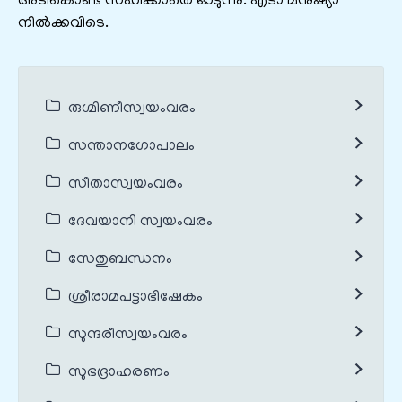
അടികൊണ്ട് സഹിക്കാതെ ഓടുന്നു. എടാ മനുഷ്യാ
നിൽക്കവിടെ.
രുഗ്മിണീസ്വയംവരം
സന്താനഗോപാലം
സീതാസ്വയംവരം
ദേവയാനി സ്വയംവരം
സേതുബന്ധനം
ശ്രീരാമപട്ടാഭിഷേകം
സുന്ദരീസ്വയംവരം
സുഭദ്രാഹരണം