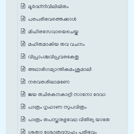
മൂര്‍ദ്ധ്നിവിലിഖിതം
പരപരിഭവത്തെക്കാള്‍
മിഹിരസേവായെചെയ്ക
മഹിതമാകിയ തവ വചനം
വിപ്രാംശ്ചവിപ്രവരകേതു
അഥാഭിഗമ്യാന്തികമംശുമാലീ
നരവരശിഖാമണേ
ജയ രുചിരകനകാദ്രി സാനോ ദേവാ
പാത്രം ഗൃഹാണ സുപവിത്രം
പാത്രം തപസ്തനുഭുവേഥ വിതീര്യ യാതേ
ശ്രുത്വാ ശ്രോത്രദുസ്സഹം പരിഭവം