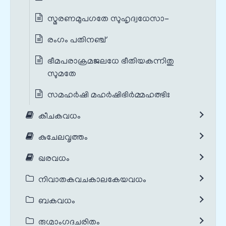
സ്മരണമുപഗതേ സുഹൃദ്വധേസാ-
രംഗം പതിനഞ്ച്
ഭീമപരാക്രമജലധേ ഭീതിയകന്നിതു
സുമതേ
സമഹർഷി മഹർഷിഭിർമ്മഹത്ഭിഃ
കീചകവധം
കുചേലവൃത്തം
ഖരവധം
നിവാതകവചകാലകേയവധം
ബകവധം
രുഗ്മാംഗദചരിതം