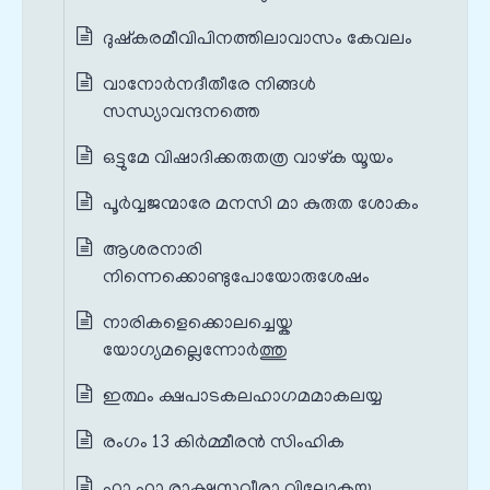
ദുഷ്കരമീവിപിനത്തിലാവാസം കേവലം
വാനോർനദീതീരേ നിങ്ങൾ
സന്ധ്യാവന്ദനത്തെ
ഒട്ടുമേ വിഷാദിക്കരുതത്ര വാഴ്ക യൂയം
പൂർവ്വജന്മാരേ മനസി മാ കുരുത ശോകം
ആശരനാരി
നിന്നെക്കൊണ്ടുപോയോരുശേഷം
നാരികളെക്കൊലച്ചെയ്ക
യോഗ്യമല്ലെന്നോർത്തു
ഇത്ഥം ക്ഷപാടകലഹാഗമമാകലയ്യ
രംഗം 13 കിർമ്മീരൻ സിംഹിക
ഹാ ഹാ രാക്ഷസവീരാ വിലോകയ