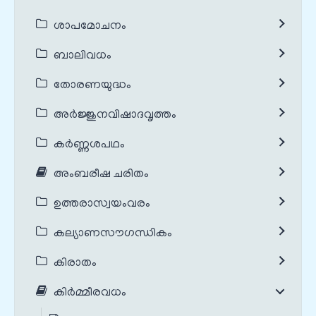
ശാപമോചനം
ബാലിവധം
തോരണയുദ്ധം
അർജ്ജുനവിഷാദവൃത്തം
കർണ്ണശപഥം
അംബരീഷ ചരിതം
ഉത്തരാസ്വയംവരം
കല്യാണസൗഗന്ധികം
കിരാതം
കിർമ്മീരവധം