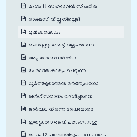
രംഗം 11 സഹദേവൻ സിംഹിക
രാക്ഷസീ നില്ലു നില്ലെടീ
മുഷ്ക്കരമാകും
ചൊല്ലേറുമെന്റെ വല്ലഭതന്നെ
അല്പതരാരേ ദരിപ്പിത
ചേരാത്ത കാര്യം ചെയ്യുന്ന
ധൂർത്തദുരാത്മൻ മർത്ത്യപശോ
ഖൾഗിസമാനം വദ്ഗിച്ചുടനെ
ജൽപ്പക നിന്നെ ദർപ്പമോടെ
ഇത്യുക്ത്വാ രജനിചരാംഗനാശു
രംഗം 12 പാഞ്ചാലിയും പാണ്ഡവരും