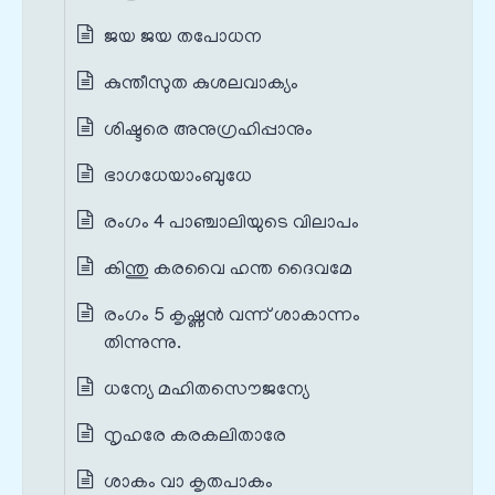
ജയ ജയ തപോധന
കുന്തീസുത കുശലവാക്യം
ശിഷ്ടരെ അനുഗ്രഹിപ്പാനും
ഭാഗധേയാംബുധേ
രംഗം 4 പാഞ്ചാലിയുടെ വിലാപം
കിന്തു കരവൈ ഹന്ത ദൈവമേ
രംഗം 5 കൃഷ്ണൻ വന്ന് ശാകാന്നം
തിന്നുന്നു.
ധന്യേ മഹിതസൌജന്യേ
നൃഹരേ കരകലിതാരേ
ശാകം വാ കൃതപാകം