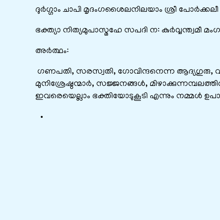
ദുർഗ്ഗാം ചാപി മൃദംഗശൈലനിലയാം ശ്രീ പോർക്കലീ മ
ഭക്ത്യാ നിത്യമുപാസ്മഹേ സപദി ന: കുർവ്വന്ത്വമീ മം
അർത്ഥം:
ഗണപതി, സരസ്വതി, ഗോവിന്ദനെന്ന ആദ്യഗുരു, 
മുനിശ്രേഷ്ഠന്മാർ, സജ്ജനങ്ങൾ, മിഴാക്കുന്നമ്പലത്
ഇവരെയെല്ലാം ഭക്തിയോടുകൂടി എന്നും നമ്മൾ ഉപാസിയ്