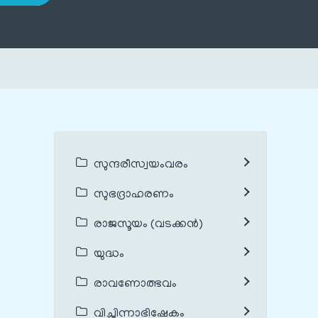
സുന്ദരീസ്വയംവരം
സുഭദ്രാഹരണം
രാജസൂയം (വടക്കൻ)
യുദ്ധം
രാവണോത്ഭവം
വിച്ഛിന്നാഭിഷേകം