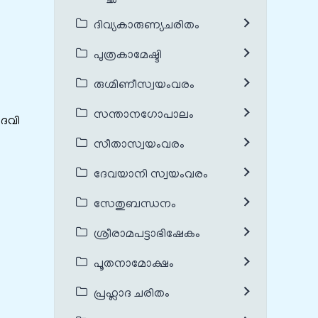
ദിവ്യകാരുണ്യചരിതം
പുത്രകാമേഷ്ടി
രുഗ്മിണീസ്വയംവരം
സന്താനഗോപാലം
ദേവി
സീതാസ്വയംവരം
ദേവയാനി സ്വയംവരം
സേതുബന്ധനം
ശ്രീരാമപട്ടാഭിഷേകം
പൂതനാമോക്ഷം
പ്രഹ്ലാദ ചരിതം