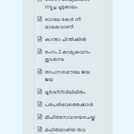
നട്ടുച്ച ചൂടുകാലം
ബാലേ കേള്‍ നീ
മാമകവാണീ
കാന്താ ചിന്തിക്കില്‍
രംഗം 2 കാമ്യകവനം
തുടരുന്നു
താപസമൌലേ ജയ
ജയ
മൂര്‍ദ്ധ്നിവിലിഖിതം
പരപരിഭവത്തെക്കാള്‍
മിഹിരസേവായെചെയ്ക
മഹിതമാകിയ തവ