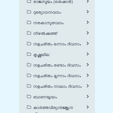
രാജസൂയം (തെക്കൻ)
ദുര്യോധനവധം
നരകാസുരവധം
നിഴൽക്കുത്ത്
നളചരിതം ഒന്നാം ദിവസം
കൃഷ്ണലീല
നളചരിതം രണ്ടാം ദിവസം
നളചരിതം മൂന്നാം ദിവസം
നളചരിതം നാലാം ദിവസം
ബാണയുദ്ധം
കാർത്തവീര്യാർജ്ജുന