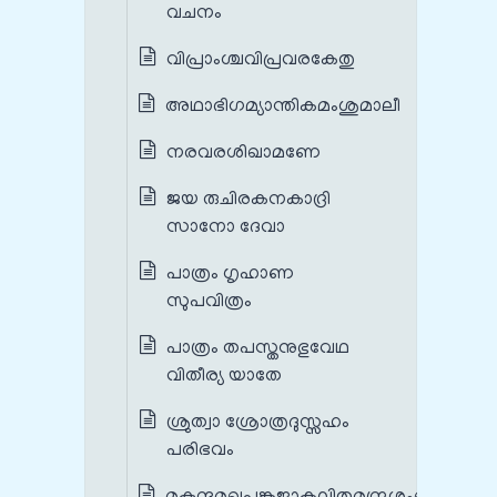
വചനം
വിപ്രാംശ്ചവിപ്രവരകേതു
അഥാഭിഗമ്യാന്തികമംശുമാലീ
നരവരശിഖാമണേ
ജയ രുചിരകനകാദ്രി
സാനോ ദേവാ
പാത്രം ഗൃഹാണ
സുപവിത്രം
പാത്രം തപസ്തനുഭുവേഥ
വിതീര്യ യാതേ
ശ്രുത്വാ ശ്രോത്രദുസ്സഹം
പരിഭവം