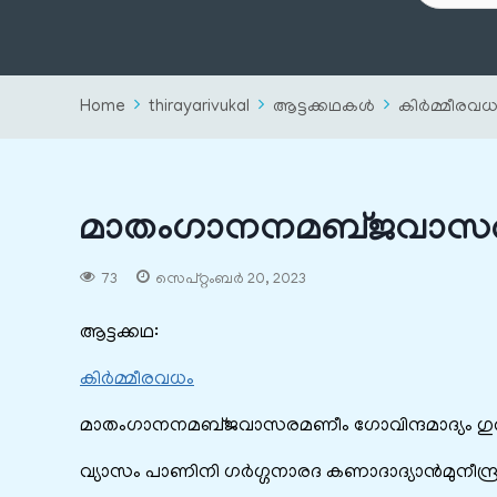
Home
thirayarivukal
ആട്ടക്കഥകൾ
കിർമ്മീരവധ
മാതംഗാനനമബ്‌ജവാസ
73
സെപ്റ്റംബർ 20, 2023
ആട്ടക്കഥ:
കിർമ്മീരവധം
മാതംഗാനനമബ്‌ജവാസരമണീം ഗോവിന്ദമാദ്യം ഗുര
വ്യാസം പാണിനി ഗർഗ്ഗനാരദ കണാദാദ്യാൻമുനീന്