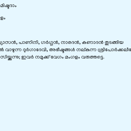
ിഷ്ടദാം
ഗളം
വ്യാസൻ, പാണിനി, ഗർഗ്ഗൻ, നാരദൻ, കണാദൻ തുടങ്ങിയ
തിൽ വാഴുന്ന ദുർഗാദേവി, അഭീഷ്ടങ്ങൾ നല്കുന്ന ശ്രീപോർക്കലീ
ക്കുന്നു; ഇവർ നമുക്ക് വേഗം മംഗളം വരുത്തട്ടെ.