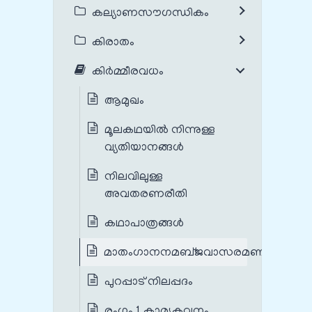
കല്യാണസൗഗന്ധികം
കിരാതം
കിർമ്മീരവധം
ആമുഖം
മൂലകഥയില്‍ നിന്നുള്ള
വ്യതിയാനങ്ങള്‍
നിലവിലുള്ള
അവതരണരീതി
കഥാപാത്രങ്ങൾ
മാതംഗാനനമബ്‌ജവാസരമണീം
പുറപ്പാട് നിലപ്പദം
രംഗം 1 കാമ്യകവനം