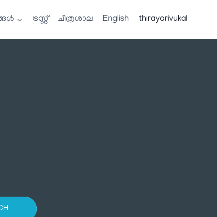
്ങൾ
ട്രസ്റ്റ്
ചിത്രശാല
English
thirayarivukal