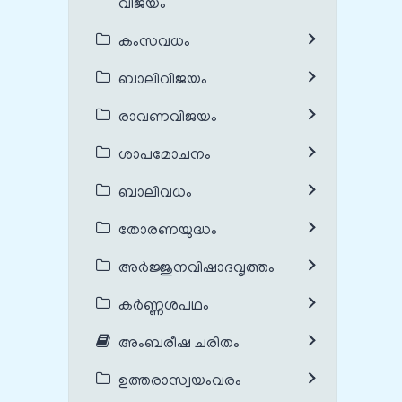
വിജയം
കംസവധം
ബാലിവിജയം
രാവണവിജയം
ശാപമോചനം
ബാലിവധം
തോരണയുദ്ധം
അർജ്ജുനവിഷാദവൃത്തം
കർണ്ണശപഥം
അംബരീഷ ചരിതം
ഉത്തരാസ്വയംവരം