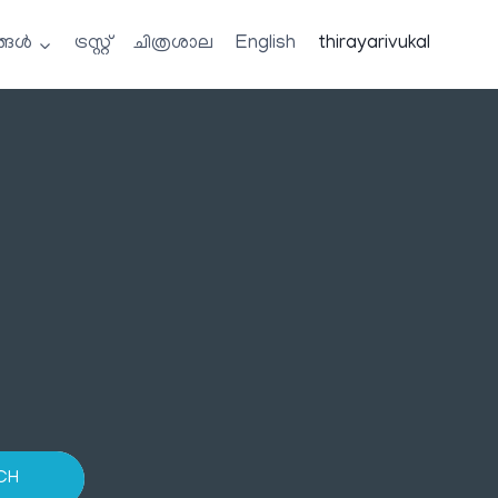
്ങൾ
ട്രസ്റ്റ്
ചിത്രശാല
English
thirayarivukal