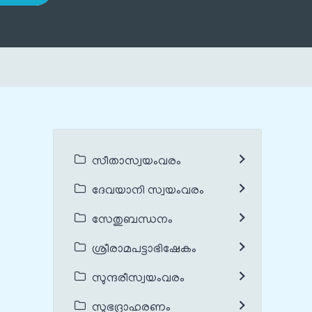
സീതാസ്വയംവരം
ദേവയാനി സ്വയംവരം
സേതുബന്ധനം
ശ്രീരാമപട്ടാഭിഷേകം
സുന്ദരീസ്വയംവരം
സുഭദ്രാഹരണം