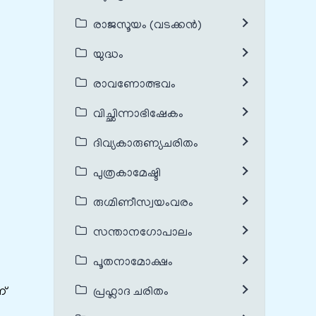
രാജസൂയം (വടക്കൻ)
യുദ്ധം
രാവണോത്ഭവം
വിച്ഛിന്നാഭിഷേകം
ദിവ്യകാരുണ്യചരിതം
പുത്രകാമേഷ്ടി
രുഗ്മിണീസ്വയംവരം
സന്താനഗോപാലം
പൂതനാമോക്ഷം
ണ്
പ്രഹ്ലാദ ചരിതം