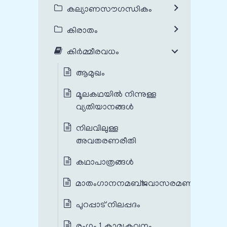
കല്യാണസൗഗന്ധികം
കിരാതം
കിർമ്മീരവധം
ആമുഖം
മൂലകഥയില്‍ നിന്നുള്ള
വ്യതിയാനങ്ങള്‍
നിലവിലുള്ള
അവതരണരീതി
കഥാപാത്രങ്ങൾ
മാതംഗാനനമബ്‌ജവാസരമണീം
പുറപ്പാട് നിലപ്പദം
രംഗം 1 കാമ്യകവനം