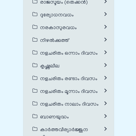
രാജസൂയം (തെക്കൻ)
ദുര്യോധനവധം
നരകാസുരവധം
നിഴൽക്കുത്ത്
നളചരിതം ഒന്നാം ദിവസം
കൃഷ്ണലീല
നളചരിതം രണ്ടാം ദിവസം
നളചരിതം മൂന്നാം ദിവസം
നളചരിതം നാലാം ദിവസം
ബാണയുദ്ധം
കാർത്തവീര്യാർജ്ജുന