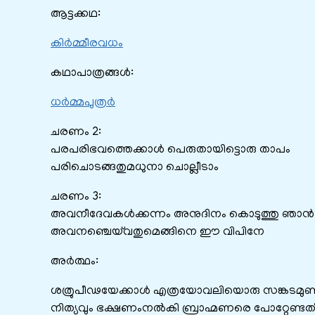
ആട്ടക്കഥ:
കിർമ്മീരവധം
കഥാപാത്രങ്ങൾ:
ധർമ്മപുത്രർ
ചരണം 2:
പരപരിഭവത്തെക്കാള്‍ പെരുതായിട്ടൊരു താപം
പരിചൊടങ്ങതുമധുനാ ചൊല്ലീടാം
ചരണം 3:
അവനീദേവകള്‍ക്കന്നം അനുദിനം കൊടുത്തു ഞാന്‍
അവനഞ്ചെയ്‌വതുമെങ്ങിനെ ഈ വിപിനേ
അർത്ഥം:
ശത്രുപീഢയേക്കാള്‍ എത്രയോവലിയൊരു സങ്കടമുണ്ട
നിത്യവും ഭക്ഷണംനല്‍കി ബ്രാഹ്മണരെ പോറ്റേണ്ടത