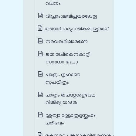
വചനം
വിപ്രാംശ്ചവിപ്രവരകേതു
അഥാഭിഗമ്യാന്തികമംശുമാലീ
നരവരശിഖാമണേ
ജയ രുചിരകനകാദ്രി
സാനോ ദേവാ
പാത്രം ഗൃഹാണ
സുപവിത്രം
പാത്രം തപസ്തനുഭുവേഥ
വിതീര്യ യാതേ
ശ്രുത്വാ ശ്രോത്രദുസ്സഹം
പരിഭവം