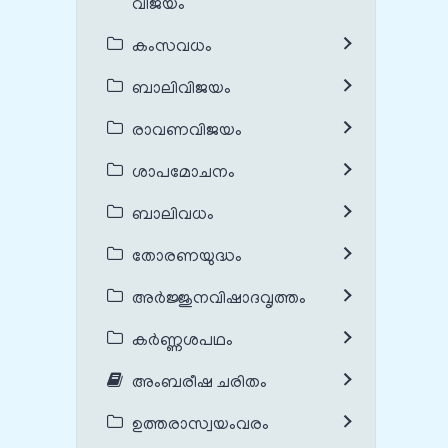
വിജയം
കംസവധം
ബാലിവിജയം
രാവണവിജയം
ശാപമോചനം
ബാലിവധം
തോരണയുദ്ധം
അർജ്ജുനവിഷാദവൃത്തം
കർണ്ണശപഥം
അംബരീഷ ചരിതം
ഉത്തരാസ്വയംവരം