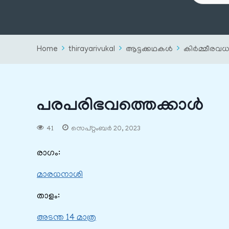
Home
thirayarivukal
ആട്ടക്കഥകൾ
കിർമ്മീരവധ
പരപരിഭവത്തെക്കാള്‍
41
സെപ്റ്റംബർ 20, 2023
രാഗം:
മാരധനാശി
താളം:
അടന്ത 14 മാത്ര