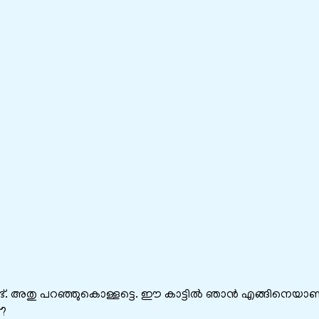
്. അതു പറഞ്ഞുകൊള്ളട്ടെ. ഈ കാട്ടില്‍ ഞാന്‍ എങ്ങിനെയാ
്?