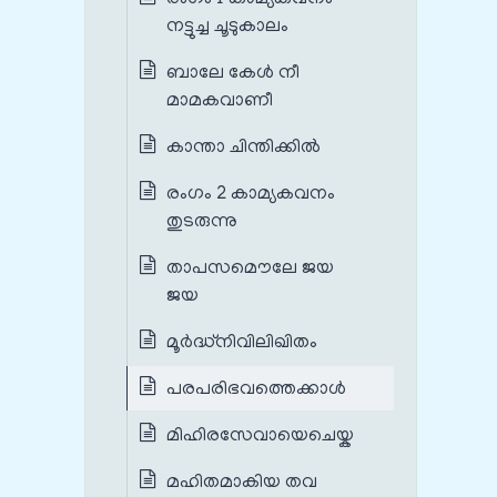
നട്ടുച്ച ചൂടുകാലം
ബാലേ കേള്‍ നീ
മാമകവാണീ
കാന്താ ചിന്തിക്കില്‍
രംഗം 2 കാമ്യകവനം
തുടരുന്നു
താപസമൌലേ ജയ
ജയ
മൂര്‍ദ്ധ്നിവിലിഖിതം
പരപരിഭവത്തെക്കാള്‍
മിഹിരസേവായെചെയ്ക
മഹിതമാകിയ തവ