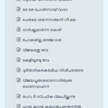
രേ രേ പോരിന്നായ് വാടാ
ചേരുമേ ശമനസത്മനി നീ മമ
ധാർഷ്ട്യമാർന്ന മൊഴി
പോകയില്ല മനുജാധമ
വിജയമതു തവ
കേളിയുണ്ടു തവ
ദുരിതനികരകരമിഹ നിശിചരരുടെ
വിജയധൃതശരാസോദിത്വരേ
ബാണവാഹ്നൗ
രംഗം 8 സിംഹിക വിലപിയ്ക്കുന്നു
ഹന്ത കാന്ത കൃതാന്തപുരന്തന്നില്‍