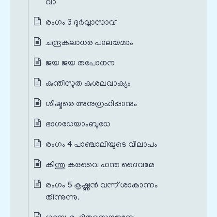
വാ
രംഗം 3 ദുർവ്വാസാവ്
ചന്ദ്രകലാധര പാലയമാം
ജയ ജയ തപോധന
കുന്തീസുത കുശലവാക്യം
ശിഷ്ടരെ അനുഗ്രഹിപ്പാനും
ഭാഗധേയാംബുധേ
രംഗം 4 പാഞ്ചാലിയുടെ വിലാപം
കിന്തു കരവൈ ഹന്ത ദൈവമേ
രംഗം 5 കൃഷ്ണൻ വന്ന് ശാകാന്നം
തിന്നുന്നു.