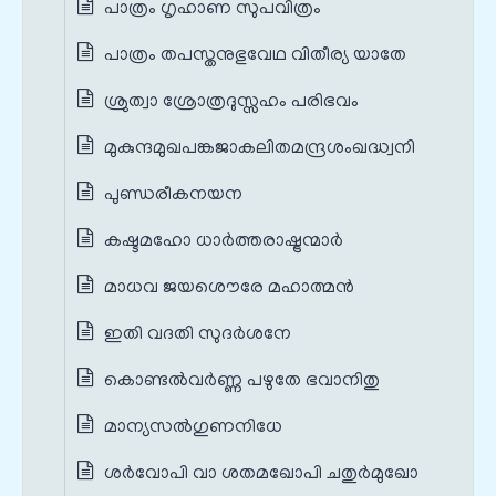
പാത്രം ഗൃഹാണ സുപവിത്രം
പാത്രം തപസ്തനുഭുവേഥ വിതീര്യ യാതേ
ശ്രുത്വാ ശ്രോത്രദുസ്സഹം പരിഭവം
മുകുന്ദമുഖപങ്കജാകലിതമന്ദ്രശംഖദ്ധ്വനി
പുണ്ഡരീകനയന
കഷ്ടമഹോ ധാര്‍ത്തരാഷ്ട്രന്മാര്‍
മാധവ ജയശൌരേ മഹാത്മന്‍
ഇതി വദതി സുദർശനേ
കൊണ്ടല്‍‌വര്‍ണ്ണ പഴുതേ ഭവാനിതു
മാന്യസല്‍ഗുണനിധേ
ശർവോപി വാ ശതമഖോപി ചതുർമുഖോ