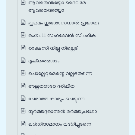
ആവതെന്തയ്യോ ദൈവമേ
ആവതെന്തയ്യോ
പ്രഥമം ഗുരുശാസനാൽ പ്രയാതഃ
രംഗം 11 സഹദേവൻ സിംഹിക
രാക്ഷസീ നില്ലു നില്ലെടീ
മുഷ്ക്കരമാകും
ചൊല്ലേറുമെന്റെ വല്ലഭതന്നെ
അല്പതരാരേ ദരിപ്പിത
ചേരാത്ത കാര്യം ചെയ്യുന്ന
ധൂർത്തദുരാത്മൻ മർത്ത്യപശോ
ഖൾഗിസമാനം വദ്ഗിച്ചുടനെ