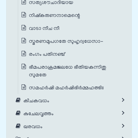
സത്യശൗചാദിയായ
നിഷ്കരുണനാമെന്റെ
വാടാ നീച നീ
സ്മരണമുപഗതേ സുഹൃദ്വധേസാ-
രംഗം പതിനഞ്ച്
ഭീമപരാക്രമജലധേ ഭീതിയകന്നിതു
സുമതേ
സമഹർഷി മഹർഷിഭിർമ്മഹത്ഭിഃ
കീചകവധം
കുചേലവൃത്തം
ഖരവധം