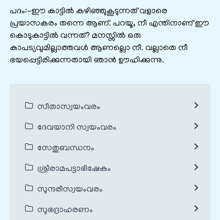
പദം:-ഈ കാട്ടിൽ കഴിഞ്ഞുകൂടുന്നത് വളാരെ
പ്രയാസകരം തന്നെ ആണ്. പറയൂ, നീ എന്തിനാണ് ഈ
കൊടുകാട്ടിൽ വന്നത്? മനസ്സിൽ ഒരു
കാപട്യവുമില്ലാത്തവൾ ആണല്ലൊ നീ. വല്ലാതെ നീ
ഭയപ്പെട്ടിരിക്കുന്നതായി ഞാൻ ഊഹിക്കുന്നു.
സീതാസ്വയംവരം
ദേവയാനി സ്വയംവരം
സേതുബന്ധനം
ശ്രീരാമപട്ടാഭിഷേകം
സുന്ദരീസ്വയംവരം
സുഭദ്രാഹരണം