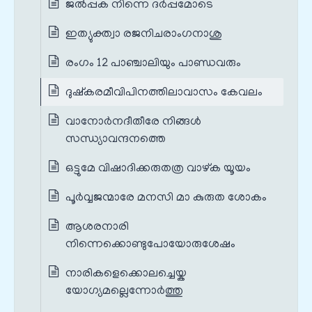
ജൽപ്പക നിന്നെ ദർപ്പമോടെ
ഇത്യുക്ത്വാ രജനിചരാംഗനാശു
രംഗം 12 പാഞ്ചാലിയും പാണ്ഡവരും
ദുഷ്കരമീവിപിനത്തിലാവാസം കേവലം
വാനോർനദീതീരേ നിങ്ങൾ
സന്ധ്യാവന്ദനത്തെ
ഒട്ടുമേ വിഷാദിക്കരുതത്ര വാഴ്ക യൂയം
പൂർവ്വജന്മാരേ മനസി മാ കുരുത ശോകം
ആശരനാരി
നിന്നെക്കൊണ്ടുപോയോരുശേഷം
നാരികളെക്കൊലച്ചെയ്ക
യോഗ്യമല്ലെന്നോർത്തു