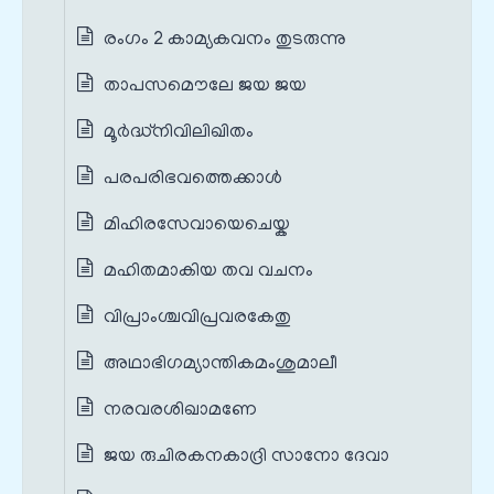
രംഗം 2 കാമ്യകവനം തുടരുന്നു
താപസമൌലേ ജയ ജയ
മൂര്‍ദ്ധ്നിവിലിഖിതം
പരപരിഭവത്തെക്കാള്‍
മിഹിരസേവായെചെയ്ക
മഹിതമാകിയ തവ വചനം
വിപ്രാംശ്ചവിപ്രവരകേതു
അഥാഭിഗമ്യാന്തികമംശുമാലീ
നരവരശിഖാമണേ
ജയ രുചിരകനകാദ്രി സാനോ ദേവാ