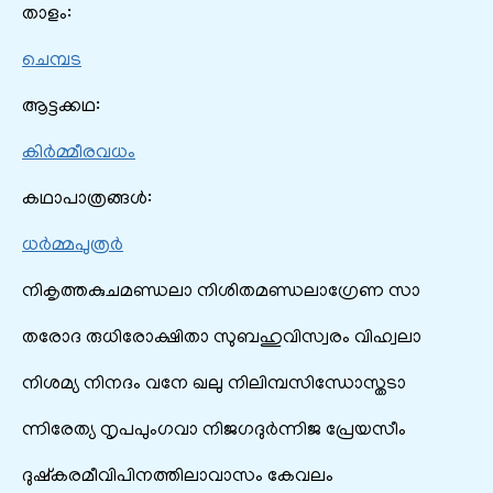
താളം:
ചെമ്പട
ആട്ടക്കഥ:
കിർമ്മീരവധം
കഥാപാത്രങ്ങൾ:
ധർമ്മപുത്രർ
നികൃത്തകുചമണ്ഡലാ നിശിതമണ്ഡലാഗ്രേണ സാ
തരോദ രുധിരോക്ഷിതാ സുബഹുവിസ്വരം വിഹ്വലാ
നിശമ്യ നിനദം വനേ ഖലു നിലിമ്പസിന്ധോസ്തടാ
ന്നിരേത്യ നൃപപുംഗവാ നിജഗദുർന്നിജ പ്രേയസീം
ദുഷ്കരമീവിപിനത്തിലാവാസം കേവലം