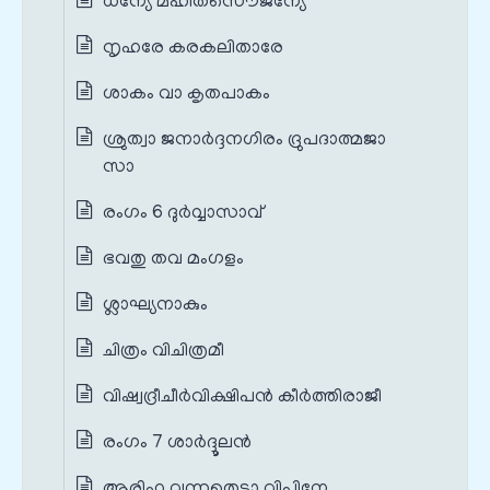
ധന്യേ മഹിതസൌജന്യേ
നൃഹരേ കരകലിതാരേ
ശാകം വാ കൃതപാകം
ശ്രുത്വാ ജനാര്‍ദ്ദനഗിരം ദ്രുപദാത്മജാ
സാ
രംഗം 6 ദുർവ്വാസാവ്
ഭവതു തവ മംഗളം
ശ്ലാഘ്യനാകും
ചിത്രം വിചിത്രമീ
വിഷ്വദ്രീചീർവിക്ഷിപൻ കീർത്തിരാജീ
രംഗം 7 ശാർദ്ദൂലൻ
ആരിഹ വന്നതെടാ വിപിനേ