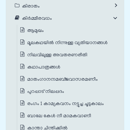
കിരാതം
കിർമ്മീരവധം
ആമുഖം
മൂലകഥയില്‍ നിന്നുള്ള വ്യതിയാനങ്ങള്‍
നിലവിലുള്ള അവതരണരീതി
കഥാപാത്രങ്ങൾ
മാതംഗാനനമബ്‌ജവാസരമണീം
പുറപ്പാട് നിലപ്പദം
രംഗം 1 കാമ്യകവനം നട്ടുച്ച ചൂടുകാലം
ബാലേ കേള്‍ നീ മാമകവാണീ
കാന്താ ചിന്തിക്കില്‍