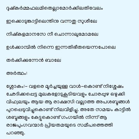
ദുഷ്കർമ്മഫലമിതെല്ലാമോർക്കിലതിവേലം
ഇക്കൊടുങ്കാട്ടിലെന്തിനു വന്നതു സുശീലേ
നിഷ്കളമാനസേ നീ ചൊന്നാലുമോമലേ
ഉൾക്കാമ്പിൽ നിന്നെ ഇന്നതിഭീതയെന്നപോലെ
തർക്കിക്കുന്നേൻ ബാലേ
അർത്ഥം:
ശ്ലോകം:- വളരെ മൂർച്ചയുള്ള വാൾ-കൊണ്ട് നിശ്ശേഷം
ഛേദിക്കപ്പെട്ട മുലകളോടുകൂടിയവളും ചോരപ്പുഴ ഒഴുക്കി
വിഹ്വലയും ആയ ആ രാക്ഷസി വല്ലാത്ത അപശബ്ദങ്ങൾ
പുറപ്പെടുവിച്ചുകൊണ്ട് നിലവിളിച്ചു. അതേ സമയം കാട്ടിൽ
ശബ്ദങ്ങളും കേട്ടുകൊണ്ട് ഗംഗയിൽ നിന്ന് ആ
രാജപുംഗവന്മാർ പ്രിയതമയുടെ സമീപത്തെത്തി
പറഞ്ഞു.