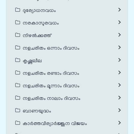
ദുര്യോധനവധം
നരകാസുരവധം
നിഴൽക്കുത്ത്
നളചരിതം ഒന്നാം ദിവസം
കൃഷ്ണലീല
നളചരിതം രണ്ടാം ദിവസം
നളചരിതം മൂന്നാം ദിവസം
നളചരിതം നാലാം ദിവസം
ബാണയുദ്ധം
കാർത്തവീര്യാർജ്ജുന വിജയം