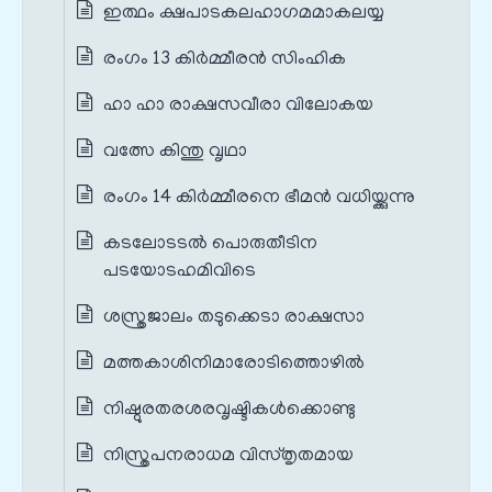
ഇത്ഥം ക്ഷപാടകലഹാഗമമാകലയ്യ
രംഗം 13 കിർമ്മീരൻ സിംഹിക
ഹാ ഹാ രാക്ഷസവീരാ വിലോകയ
വത്സേ കിന്തു വൃഥാ
രംഗം 14 കിർമ്മീരനെ ഭീമൻ വധിയ്ക്കുന്നു
കടലോടടൽ പൊരുതീടിന
പടയോടഹമിവിടെ
ശസ്ത്രജാലം തടുക്കെടാ രാക്ഷസാ
മത്തകാശിനിമാരോടിത്തൊഴിൽ
നിഷ്ഠുരതരശരവൃഷ്ടികൾക്കൊണ്ടു
നിസ്ത്രപനരാധമ വിസ്തൃതമായ