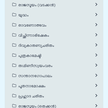
രാജസൂയം (വടക്കൻ)
യുദ്ധം
രാവണോത്ഭവം
വിച്ഛിന്നാഭിഷേകം
ദിവ്യകാരുണ്യചരിതം
പുത്രകാമേഷ്ടി
രുഗ്മിണീസ്വയംവരം
സന്താനഗോപാലം
പൂതനാമോക്ഷം
പ്രഹ്ലാദ ചരിതം
രാജസൂയം (തെക്കൻ)