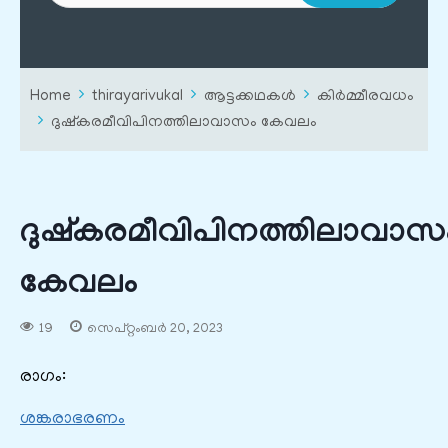
Home
thirayarivukal
ആട്ടക്കഥകൾ
കിർമ്മീരവധം
ദുഷ്കരമീവിപിനത്തിലാവാസം കേവലം
ദുഷ്കരമീവിപിനത്തിലാവാസ
കേവലം
19
സെപ്റ്റംബർ 20, 2023
രാഗം:
ശങ്കരാഭരണം