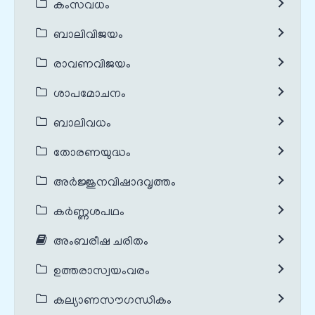
കംസവധം
ബാലിവിജയം
രാവണവിജയം
ശാപമോചനം
ബാലിവധം
തോരണയുദ്ധം
അർജ്ജുനവിഷാദവൃത്തം
കർണ്ണശപഥം
അംബരീഷ ചരിതം
ഉത്തരാസ്വയംവരം
കല്യാണസൗഗന്ധികം