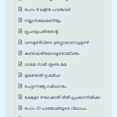
രംഗം 9 ലളിത പാഞ്ചാലി
നല്ലാര്‍കുലമണിയും
ദ്രുപദഭൂപതിതന്റെ
വനമുണ്ടിവിടെ ദുര്‍ഗ്ഗാഭവനവുമുണ്ട്
കണ്ടാലതിമോദമുണ്ടായ്‌വരും
വാമേ സഖീ ശൃണു മമ
മുഖരയതി ഭൃശമിഹ
പെട്ടന്നങ്ങു ഗമിപ്പാനും
ക്ഷ്വേളാ ഘോഷാതി ഭീതി പ്രചലദനിമിഷാ
രംഗം 10 പാഞ്ചാലിയുടെ വിലാപം