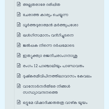
അല്പതരാരേ ദരിപ്പിത
ചേരാത്ത കാര്യം ചെയ്യുന്ന
ധൂർത്തദുരാത്മൻ മർത്ത്യപശോ
ഖൾഗിസമാനം വദ്ഗിച്ചുടനെ
ജൽപ്പക നിന്നെ ദർപ്പമോടെ
ഇത്യുക്ത്വാ രജനിചരാംഗനാശു
രംഗം 12 പാഞ്ചാലിയും പാണ്ഡവരും
ദുഷ്കരമീവിപിനത്തിലാവാസം കേവലം
വാനോർനദീതീരേ നിങ്ങൾ
സന്ധ്യാവന്ദനത്തെ
ഒട്ടുമേ വിഷാദിക്കരുതത്ര വാഴ്ക യൂയം