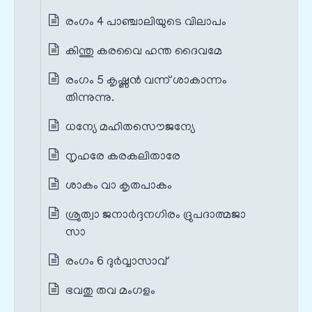
രംഗം 4 പാഞ്ചാലിയുടെ വിലാപം
കിന്തു കരവൈ ഹന്ത ദൈവമേ
രംഗം 5 കൃഷ്ണൻ വന്ന് ശാകാന്നം
തിന്നുന്നു.
ധന്യേ മഹിതസൌജന്യേ
നൃഹരേ കരകലിതാരേ
ശാകം വാ കൃതപാകം
ശ്രുത്വാ ജനാര്‍ദ്ദനഗിരം ദ്രുപദാത്മജാ
സാ
രംഗം 6 ദുർവ്വാസാവ്
ഭവതു തവ മംഗളം