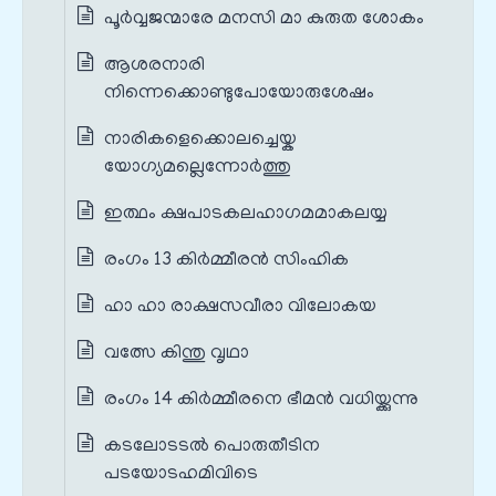
പൂർവ്വജന്മാരേ മനസി മാ കുരുത ശോകം
ആശരനാരി
നിന്നെക്കൊണ്ടുപോയോരുശേഷം
നാരികളെക്കൊലച്ചെയ്ക
യോഗ്യമല്ലെന്നോർത്തു
ഇത്ഥം ക്ഷപാടകലഹാഗമമാകലയ്യ
രംഗം 13 കിർമ്മീരൻ സിംഹിക
ഹാ ഹാ രാക്ഷസവീരാ വിലോകയ
വത്സേ കിന്തു വൃഥാ
രംഗം 14 കിർമ്മീരനെ ഭീമൻ വധിയ്ക്കുന്നു
കടലോടടൽ പൊരുതീടിന
പടയോടഹമിവിടെ