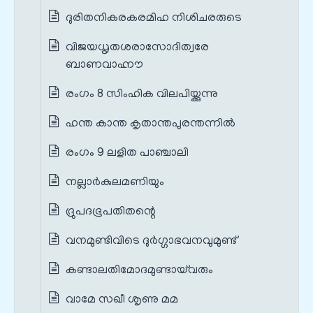
ദുരിതനികരകരമിഹ നിശിചരരുടെ
വിജയധൃതശരാസോദിത്വരേ
ബാണവാഹ്നൗ
രംഗം 8 സിംഹിക വിലപിയ്ക്കുന്നു
ഹന്ത കാന്ത കൃതാന്തപുരന്തന്നില്‍
രംഗം 9 ലളിത പാഞ്ചാലി
നല്ലാര്‍കുലമണിയും
ദ്രുപദഭൂപതിതന്റെ
വനമുണ്ടിവിടെ ദുര്‍ഗ്ഗാഭവനവുമുണ്ട്
കണ്ടാലതിമോദമുണ്ടായ്‌വരും
വാമേ സഖീ ശൃണു മമ