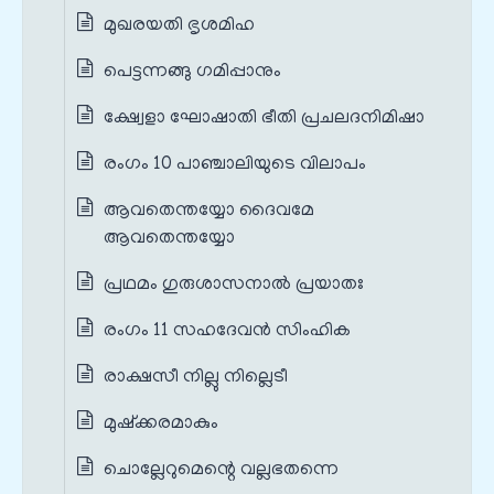
മുഖരയതി ഭൃശമിഹ
പെട്ടന്നങ്ങു ഗമിപ്പാനും
ക്ഷ്വേളാ ഘോഷാതി ഭീതി പ്രചലദനിമിഷാ
രംഗം 10 പാഞ്ചാലിയുടെ വിലാപം
ആവതെന്തയ്യോ ദൈവമേ
ആവതെന്തയ്യോ
പ്രഥമം ഗുരുശാസനാൽ പ്രയാതഃ
രംഗം 11 സഹദേവൻ സിംഹിക
രാക്ഷസീ നില്ലു നില്ലെടീ
മുഷ്ക്കരമാകും
ചൊല്ലേറുമെന്റെ വല്ലഭതന്നെ