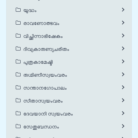
യുദ്ധം
രാവണോത്ഭവം
വിച്ഛിന്നാഭിഷേകം
ദിവ്യകാരുണ്യചരിതം
പുത്രകാമേഷ്ടി
രുഗ്മിണീസ്വയംവരം
സന്താനഗോപാലം
സീതാസ്വയംവരം
ദേവയാനി സ്വയംവരം
സേതുബന്ധനം