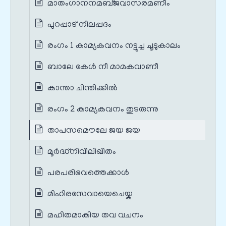
മാതംഗാനനമബ്‌ജവാസരമണീം
പുറപ്പാട് നിലപ്പദം
രംഗം 1 കാമ്യകവനം നട്ടുച്ച ചൂടുകാലം
ബാലേ കേള്‍ നീ മാമകവാണീ
കാന്താ ചിന്തിക്കില്‍
രംഗം 2 കാമ്യകവനം തുടരുന്നു
താപസമൌലേ ജയ ജയ
മൂര്‍ദ്ധ്നിവിലിഖിതം
പരപരിഭവത്തെക്കാള്‍
മിഹിരസേവായെചെയ്ക
മഹിതമാകിയ തവ വചനം