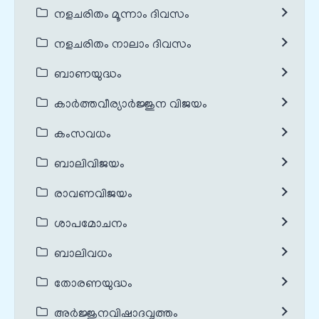
നളചരിതം മൂന്നാം ദിവസം
നളചരിതം നാലാം ദിവസം
ബാണയുദ്ധം
കാർത്തവീര്യാർജ്ജുന വിജയം
കംസവധം
ബാലിവിജയം
രാവണവിജയം
ശാപമോചനം
ബാലിവധം
തോരണയുദ്ധം
അർജ്ജുനവിഷാദവൃത്തം