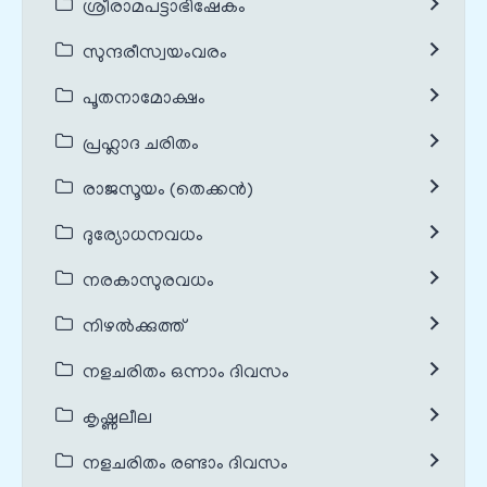
ശ്രീരാമപട്ടാഭിഷേകം
സുന്ദരീസ്വയംവരം
പൂതനാമോക്ഷം
പ്രഹ്ലാദ ചരിതം
രാജസൂയം (തെക്കൻ)
ദുര്യോധനവധം
നരകാസുരവധം
നിഴൽക്കുത്ത്
നളചരിതം ഒന്നാം ദിവസം
കൃഷ്ണലീല
നളചരിതം രണ്ടാം ദിവസം