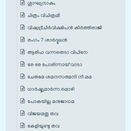
ശ്ലാഘ്യനാകും
ചിത്രം വിചിത്രമീ
വിഷ്വദ്രീചീർവിക്ഷിപൻ കീർത്തിരാജീ
രംഗം 7 ശാർദ്ദൂലൻ
ആരിഹ വന്നതെടാ വിപിനേ
രേ രേ പോരിന്നായ് വാടാ
ചേരുമേ ശമനസത്മനി നീ മമ
ധാർഷ്ട്യമാർന്ന മൊഴി
പോകയില്ല മനുജാധമ
വിജയമതു തവ
കേളിയുണ്ടു തവ