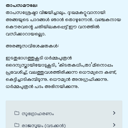
താപസമൗലേ:
താപസശ്രേഷ്ഠാ വിജയിച്ചാലും. ദു:ഖമകറ്റുവാനായി
അങ്ങയുടെ പാദങ്ങള്‍ ഞാന്‍ തൊഴുന്നേന്‍. വഞ്ചകനായ
കൌരവന്റെ ചതിയിലകപ്പെട്ട് ഈ വനത്തില്‍
വസിക്കാറായല്ലൊ.
അരങ്ങുസവിശേഷതകൾ:
ഇടതുഭാഗത്തുകൂടി ധര്‍മ്മപുത്രന്‍
ദൈന്യസ്തായിയോടുകൂടി, ‘കിടതകധിം,താ’മിനൊപ്പം
പ്രവേശിച്ച്, വലത്തുവശത്തിരിക്കുന്ന ധൌമ്യനെ കണ്ട്,
കെട്ടിച്ചാടികുമ്പിടുന്നു. ധൌമ്യന്‍ അനുഗ്രഹിക്കുന്നു.
ധര്‍മ്മപുത്രന്‍ പദം അഭിനയിക്കുന്നു.
സുഭദ്രാഹരണം
രാജസൂയം (വടക്കൻ)