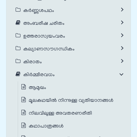
കർണ്ണശപഥം
അംബരീഷ ചരിതം
ഉത്തരാസ്വയംവരം
കല്യാണസൗഗന്ധികം
കിരാതം
കിർമ്മീരവധം
ആമുഖം
മൂലകഥയില്‍ നിന്നുള്ള വ്യതിയാനങ്ങള്‍
നിലവിലുള്ള അവതരണരീതി
കഥാപാത്രങ്ങൾ