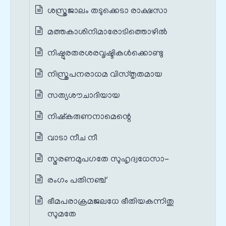
ശസ്ത്രജാലം തടുക്കെടാ രാക്ഷസാ
മത്തകാശിനിമാരോടിത്തൊഴിൽ
നിഷ്ഠുരതരശരവൃഷ്ടികൾക്കൊണ്ടു
നിസ്ത്രപനരാധമ വിസ്തൃതമായ
സത്യശൗചാദിയായ
നിഷ്കരുണനാമെന്റെ
വാടാ നീച നീ
സ്മരണമുപഗതേ സുഹൃദ്വധേസാ-
രംഗം പതിനഞ്ച്
ഭീമപരാക്രമജലധേ ഭീതിയകന്നിതു
സുമതേ