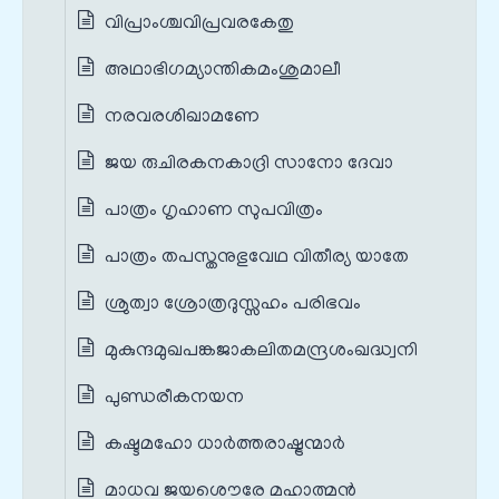
വിപ്രാംശ്ചവിപ്രവരകേതു
അഥാഭിഗമ്യാന്തികമംശുമാലീ
നരവരശിഖാമണേ
ജയ രുചിരകനകാദ്രി സാനോ ദേവാ
പാത്രം ഗൃഹാണ സുപവിത്രം
പാത്രം തപസ്തനുഭുവേഥ വിതീര്യ യാതേ
ശ്രുത്വാ ശ്രോത്രദുസ്സഹം പരിഭവം
മുകുന്ദമുഖപങ്കജാകലിതമന്ദ്രശംഖദ്ധ്വനി
പുണ്ഡരീകനയന
കഷ്ടമഹോ ധാര്‍ത്തരാഷ്ട്രന്മാര്‍
മാധവ ജയശൌരേ മഹാത്മന്‍