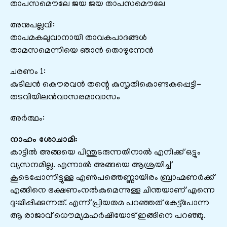
താപസമൌലേ ജയ ജയ താപസമൌലേ
അനുപല്ലവി:
താപമകലുവാനായി താവകപാദങ്ങള്‍
താമസമെന്നിയെ ഞാന്‍ തൊഴുന്നേന്‍
ചരണം 1:
കുടിലന്‍ കൌരവന്‍ തന്റെ കുസൃതികൊണ്ടകപ്പെട്ടി-
തടവിയിലന്‍‌വാസരമാവാസം
അർത്ഥം:
നാഹം ശോചാമി:
കാട്ടില്‍ അങ്ങയെ പിന്തുടരുന്നതിനാല്‍ എനിക്ക് ഒട്ടും
വ്യസനമില്ല. എന്നാല്‍ അങ്ങയെ ആശ്രയിച്ച്
കൂടെപ്പോന്നിട്ടുള്ള എണ്‍പത്തെണ്ണായിരം ബ്രാഹ്മണര്‍ക്ക്
എങ്ങിനെ ഭക്ഷണംനല്‍കുമെന്നുള്ള ചിന്തയാണ് എന്നെ
ദു:ഖിപ്പിക്കുന്നത്. എന്ന് പ്രിയതമ പറഞ്ഞത് കേട്ട്പോന്ന
ആ രാജാവ് ധൌമ്യമഹര്‍ഷിയോട് ഇങ്ങിനെ പറഞ്ഞു.