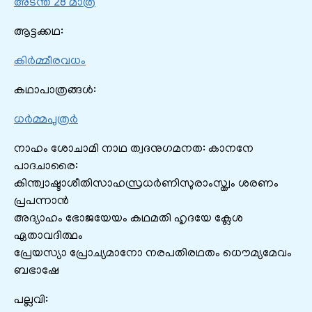
അടന്ത 28 മാത്ര
ആട്ടക്കഥ:
കിർമ്മീരവധം
കഥാപാത്രങ്ങൾ:
ധർമ്മപുത്രർ
നാഹം ശോചാമി നാഥ ത്വദനുഗമനത: കാനനേ
പാദചാരൈ:
കിന്ത്വാഷ്ടാശീതിസാഹസ്രധര്‍ണിസുരാംസ്ത്വം ശരണം
പ്രപന്നാന്‍
അദ്യാഹം ഭോജയേയം കഥമതി ഹൃദയേ ക്ലേശ
ഏതാവദിത്ഥം
പ്രേയസ്യാ പ്രോച്യമാനോ നരപതിരഥതം ധൌമ്യമേവം
ബഭാഷേ
പല്ലവി: