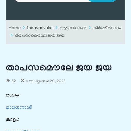
Home
thirayarivukal
ആട്ടക്കഥകൾ
കിർമ്മീരവധം
താപസമൌലേ ജയ ജയ
താപസമൌലേ ജയ ജയ
52
സെപ്റ്റംബർ 20, 2023
രാഗം:
മാരധനാശി
താളം: