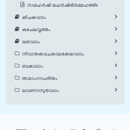
സമഹർഷി മഹർഷിഭിർമ്മഹത്ഭിഃ
കീചകവധം
കുചേലവൃത്തം
ഖരവധം
നിവാതകവചകാലകേയവധം
ബകവധം
രുഗ്മാംഗദചരിതം
ലവണാസുരവധം