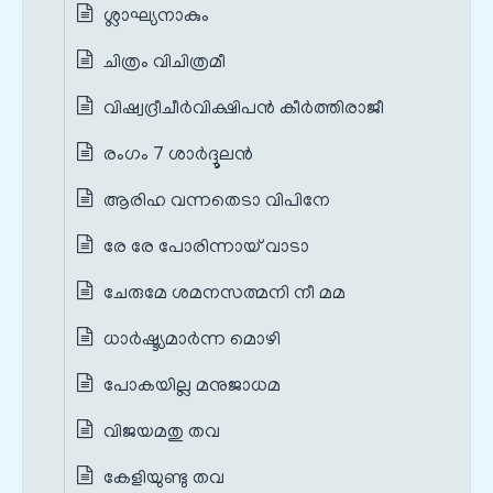
ശ്ലാഘ്യനാകും
ചിത്രം വിചിത്രമീ
വിഷ്വദ്രീചീർവിക്ഷിപൻ കീർത്തിരാജീ
രംഗം 7 ശാർദ്ദൂലൻ
ആരിഹ വന്നതെടാ വിപിനേ
രേ രേ പോരിന്നായ് വാടാ
ചേരുമേ ശമനസത്മനി നീ മമ
ധാർഷ്ട്യമാർന്ന മൊഴി
പോകയില്ല മനുജാധമ
വിജയമതു തവ
കേളിയുണ്ടു തവ