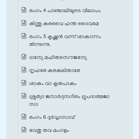
രംഗം 4 പാഞ്ചാലിയുടെ വിലാപം
കിന്തു കരവൈ ഹന്ത ദൈവമേ
രംഗം 5 കൃഷ്ണൻ വന്ന് ശാകാന്നം
തിന്നുന്നു.
ധന്യേ മഹിതസൌജന്യേ
നൃഹരേ കരകലിതാരേ
ശാകം വാ കൃതപാകം
ശ്രുത്വാ ജനാര്‍ദ്ദനഗിരം ദ്രുപദാത്മജാ
സാ
രംഗം 6 ദുർവ്വാസാവ്
ഭവതു തവ മംഗളം