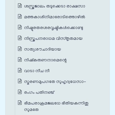
ശസ്ത്രജാലം തടുക്കെടാ രാക്ഷസാ
മത്തകാശിനിമാരോടിത്തൊഴിൽ
നിഷ്ഠുരതരശരവൃഷ്ടികൾക്കൊണ്ടു
നിസ്ത്രപനരാധമ വിസ്തൃതമായ
സത്യശൗചാദിയായ
നിഷ്കരുണനാമെന്റെ
വാടാ നീച നീ
സ്മരണമുപഗതേ സുഹൃദ്വധേസാ-
രംഗം പതിനഞ്ച്
ഭീമപരാക്രമജലധേ ഭീതിയകന്നിതു
സുമതേ