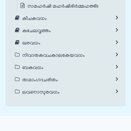
സമഹർഷി മഹർഷിഭിർമ്മഹത്ഭിഃ
കീചകവധം
കുചേലവൃത്തം
ഖരവധം
നിവാതകവചകാലകേയവധം
ബകവധം
രുഗ്മാംഗദചരിതം
ലവണാസുരവധം