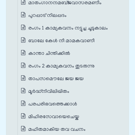
മാതംഗാനനമബ്‌ജവാസരമണീം
പുറപ്പാട് നിലപ്പദം
രംഗം 1 കാമ്യകവനം നട്ടുച്ച ചൂടുകാലം
ബാലേ കേള്‍ നീ മാമകവാണീ
കാന്താ ചിന്തിക്കില്‍
രംഗം 2 കാമ്യകവനം തുടരുന്നു
താപസമൌലേ ജയ ജയ
മൂര്‍ദ്ധ്നിവിലിഖിതം
പരപരിഭവത്തെക്കാള്‍
മിഹിരസേവായെചെയ്ക
മഹിതമാകിയ തവ വചനം