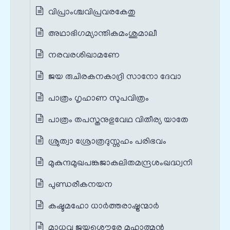
വിപ്രാംശ്ചവിപ്രവരകേതു
അഥാഭിഗമ്യാന്തികമംശുമാലീ
നരവരശിഖാമണേ
ജയ രുചിരകനകാദ്രി സാനോ ദേവാ
പാത്രം ഗൃഹാണ സുപവിത്രം
പാത്രം തപസ്തനുഭുവേഥ വിതീര്യ യാതേ
ശ്രുത്വാ ശ്രോത്രദുസ്സഹം പരിഭവം
മുകുന്ദമുഖപങ്കജാകലിതമന്ദ്രശംഖദ്ധ്വനി
പുണ്ഡരീകനയന
കഷ്ടമഹോ ധാര്‍ത്തരാഷ്ട്രന്മാര്‍
മാധവ ജയശൌരേ മഹാത്മന്‍