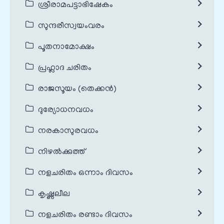
ശ്രീരാമപട്ടാഭിഷേകം
സുന്ദരീസ്വയംവരം
പൂതനാമോക്ഷം
പ്രഹ്ലാദ ചരിതം
രാജസൂയം (തെക്കൻ)
ദുര്യോധനവധം
നരകാസുരവധം
നിഴൽക്കുത്ത്
നളചരിതം ഒന്നാം ദിവസം
കൃഷ്ണലീല
നളചരിതം രണ്ടാം ദിവസം