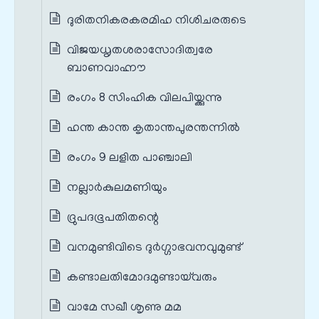
ദുരിതനികരകരമിഹ നിശിചരരുടെ
വിജയധൃതശരാസോദിത്വരേ
ബാണവാഹ്നൗ
രംഗം 8 സിംഹിക വിലപിയ്ക്കുന്നു
ഹന്ത കാന്ത കൃതാന്തപുരന്തന്നില്‍
രംഗം 9 ലളിത പാഞ്ചാലി
നല്ലാര്‍കുലമണിയും
ദ്രുപദഭൂപതിതന്റെ
വനമുണ്ടിവിടെ ദുര്‍ഗ്ഗാഭവനവുമുണ്ട്
കണ്ടാലതിമോദമുണ്ടായ്‌വരും
വാമേ സഖീ ശൃണു മമ