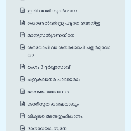
ഇതി വദതി സുദർശനേ
കൊണ്ടല്‍‌വര്‍ണ്ണ പഴുതേ ഭവാനിതു
മാന്യസല്‍ഗുണനിധേ
ശർവോപി വാ ശതമഖോപി ചതുർമുഖോ
വാ
രംഗം 3 ദുർവ്വാസാവ്
ചന്ദ്രകലാധര പാലയമാം
ജയ ജയ തപോധന
കുന്തീസുത കുശലവാക്യം
ശിഷ്ടരെ അനുഗ്രഹിപ്പാനും
ഭാഗധേയാംബുധേ