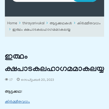
Home
thirayarivukal
ആട്ടക്കഥകൾ
കിർമ്മീരവധം
ഇത്ഥം ക്ഷപാടകലഹാഗമമാകലയ്യ
ഇത്ഥം
ക്ഷപാടകലഹാഗമമാകലയ്യ
17
സെപ്റ്റംബർ 20, 2023
ആട്ടക്കഥ:
കിർമ്മീരവധം