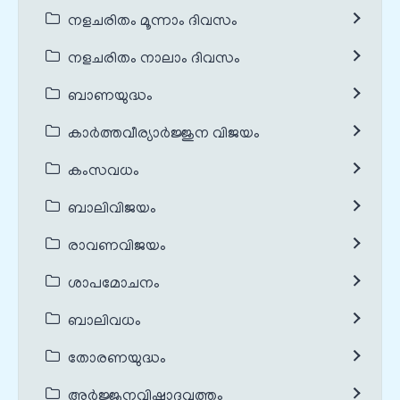
നളചരിതം മൂന്നാം ദിവസം
നളചരിതം നാലാം ദിവസം
ബാണയുദ്ധം
കാർത്തവീര്യാർജ്ജുന വിജയം
കംസവധം
ബാലിവിജയം
രാവണവിജയം
ശാപമോചനം
ബാലിവധം
തോരണയുദ്ധം
അർജ്ജുനവിഷാദവൃത്തം