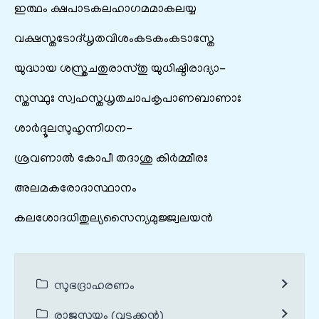
ഇത്ഥം ക്ഷപാടകലഹാഗമമാകലയ്യ
വക്ഷസ്തടോദ്‌ധൃതവിശംകടകം‌കടാസ്തേ
യുദ്ധായ ശസ്ത്രചതുരാസ്തു യുധിഷ്ഠിരാദ്യാ-
സ്തസ്ഥുഃ സ്വഹസ്തധൃതചാപകൃപാണബാണാഃ
ശാർദ്ദൂലസുഹൃന്നിധന-
ശ്രവണാൽ കോപീ തദാശു കിർമ്മീരഃ
അലമകരോദാസ്ഥാനം
കലശോദധിതുല്യസൈന്യമുജ്ജ്വലയൻ
സുഭദ്രാഹരണം
രാജസൂയം (വടക്കൻ)