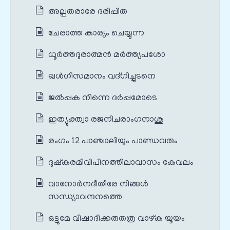
അല്പതരാരേ ദരിപ്പിത
ചേരാത്ത കാര്യം ചെയ്യുന്ന
ധൂർത്തദുരാത്മൻ മർത്ത്യപശോ
ഖൾഗിസമാനം വദ്ഗിച്ചുടനെ
ജൽപ്പക നിന്നെ ദർപ്പമോടെ
ഇത്യുക്ത്വാ രജനിചരാംഗനാശു
രംഗം 12 പാഞ്ചാലിയും പാണ്ഡവരും
ദുഷ്കരമീവിപിനത്തിലാവാസം കേവലം
വാനോർനദീതീരേ നിങ്ങൾ
സന്ധ്യാവന്ദനത്തെ
ഒട്ടുമേ വിഷാദിക്കരുതത്ര വാഴ്ക യൂയം