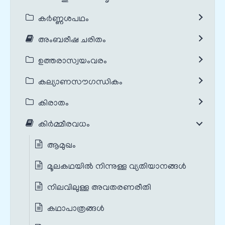
കർണ്ണശപഥം
അംബരീഷ ചരിതം
ഉത്തരാസ്വയംവരം
കല്യാണസൗഗന്ധികം
കിരാതം
കിർമ്മീരവധം
ആമുഖം
മൂലകഥയില്‍ നിന്നുള്ള വ്യതിയാനങ്ങള്‍
നിലവിലുള്ള അവതരണരീതി
കഥാപാത്രങ്ങൾ