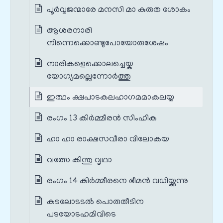
പൂർവ്വജന്മാരേ മനസി മാ കുരുത ശോകം
ആശരനാരി
നിന്നെക്കൊണ്ടുപോയോരുശേഷം
നാരികളെക്കൊലച്ചെയ്ക
യോഗ്യമല്ലെന്നോർത്തു
ഇത്ഥം ക്ഷപാടകലഹാഗമമാകലയ്യ
രംഗം 13 കിർമ്മീരൻ സിംഹിക
ഹാ ഹാ രാക്ഷസവീരാ വിലോകയ
വത്സേ കിന്തു വൃഥാ
രംഗം 14 കിർമ്മീരനെ ഭീമൻ വധിയ്ക്കുന്നു
കടലോടടൽ പൊരുതീടിന
പടയോടഹമിവിടെ