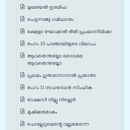
മുഖരയതി ഭൃശമിഹ
പെട്ടന്നങ്ങു ഗമിപ്പാനും
ക്ഷ്വേളാ ഘോഷാതി ഭീതി പ്രചലദനിമിഷാ
രംഗം 10 പാഞ്ചാലിയുടെ വിലാപം
ആവതെന്തയ്യോ ദൈവമേ
ആവതെന്തയ്യോ
പ്രഥമം ഗുരുശാസനാൽ പ്രയാതഃ
രംഗം 11 സഹദേവൻ സിംഹിക
രാക്ഷസീ നില്ലു നില്ലെടീ
മുഷ്ക്കരമാകും
ചൊല്ലേറുമെന്റെ വല്ലഭതന്നെ