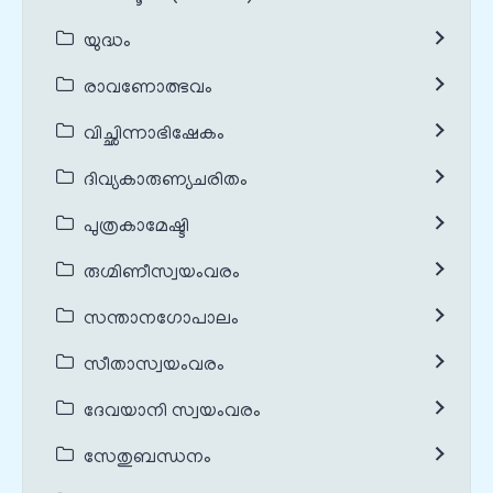
യുദ്ധം
രാവണോത്ഭവം
വിച്ഛിന്നാഭിഷേകം
ദിവ്യകാരുണ്യചരിതം
പുത്രകാമേഷ്ടി
രുഗ്മിണീസ്വയംവരം
സന്താനഗോപാലം
സീതാസ്വയംവരം
ദേവയാനി സ്വയംവരം
സേതുബന്ധനം