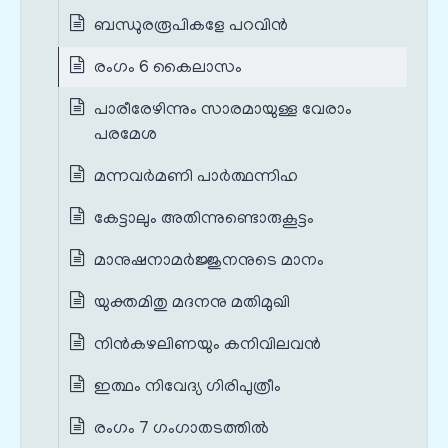
ബന്ധുരരൂപികളേ പറവിൻ
രംഗം 6 കൈലാസം
പാരീരേഴിന്നും സാരമായുള്ള വേരാം
പരമേശ
മന്നവർമണി പാർത്ഥന്നിഹ
കേട്ടാലും അതിന്നുണ്ടൊരുകൂട്ടം
മാനുഷനാമർജ്ജുനനുടെ മാനം
യുക്തമിതു മദനനു മതിമുഖി
നിൻകഴലിണയും കനിവിലവൻ
ഇത്ഥം നിവേദ്യ ഗിരിപുത്രീം
രംഗം 7 ഗംഗാതടത്തിൽ