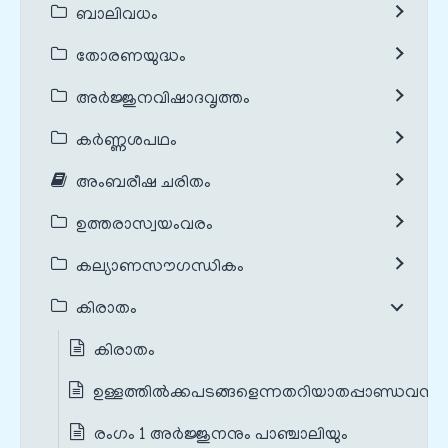
ബാലിവധം
തോരണയുദ്ധം
അർജ്ജുനവിഷാദവൃത്തം
കർണ്ണശപഥം
അംബരീഷ ചരിതം
ഉത്തരാസ്വയംവരം
കല്യാണസൗഗന്ധികം
കിരാതം
കിരാതം
ഉള്ളത്തിൽക്കപടങ്ങളെന്നതറിയാതപ്പാണ്ഡവന്മാ
രംഗം 1 അർജ്ജുനനും പാഞ്ചാലിയും