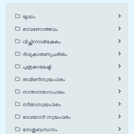
യുദ്ധം
രാവണോത്ഭവം
വിച്ഛിന്നാഭിഷേകം
ദിവ്യകാരുണ്യചരിതം
പുത്രകാമേഷ്ടി
രുഗ്മിണീസ്വയംവരം
സന്താനഗോപാലം
സീതാസ്വയംവരം
ദേവയാനി സ്വയംവരം
സേതുബന്ധനം