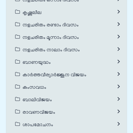
നളചരിതം ഒന്നാം ദിവസം
കൃഷ്ണലീല
നളചരിതം രണ്ടാം ദിവസം
നളചരിതം മൂന്നാം ദിവസം
നളചരിതം നാലാം ദിവസം
ബാണയുദ്ധം
കാർത്തവീര്യാർജ്ജുന വിജയം
കംസവധം
ബാലിവിജയം
രാവണവിജയം
ശാപമോചനം