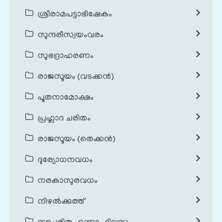
ശ്രീരാമപട്ടാഭിഷേകം
സുന്ദരീസ്വയംവരം
സുഭദ്രാഹരണം
രാജസൂയം (വടക്കൻ)
പൂതനാമോക്ഷം
പ്രഹ്ലാദ ചരിതം
രാജസൂയം (തെക്കൻ)
ദുര്യോധനവധം
നരകാസുരവധം
നിഴൽക്കുത്ത്