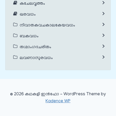
കുചേലവൃത്തം
ഖരവധം
നിവാതകവചകാലകേയവധം
ബകവധം
രുഗ്മാംഗദചരിതം
ലവണാസുരവധം
© 2026 കഥകളി ഇൻഫോ - WordPress Theme by
Kadence WP