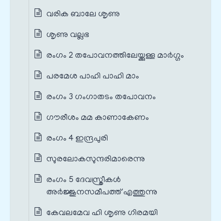
വരിക ബാലേ ശൃണു
ശൃണു വല്ലഭ
രംഗം 2 തപോവനത്തിലേയ്ക്കുള്ള മാർഗ്ഗം
പരമേശ പാഹി പാഹി മാം
രംഗം 3 ഗംഗാതടം തപോവനം
ഗൗരീശം മമ കാണാകേണം
രംഗം 4 ഇന്ദ്രപുരി
സുരലോകസുന്ദരിമാരെന്നു
രംഗം 5 ദേവസ്ത്രീകൾ
അർജ്ജുനസമീപത്ത് എത്തുന്നു
കേവലമേവ ഹി ശൃണു ഗിരമയി