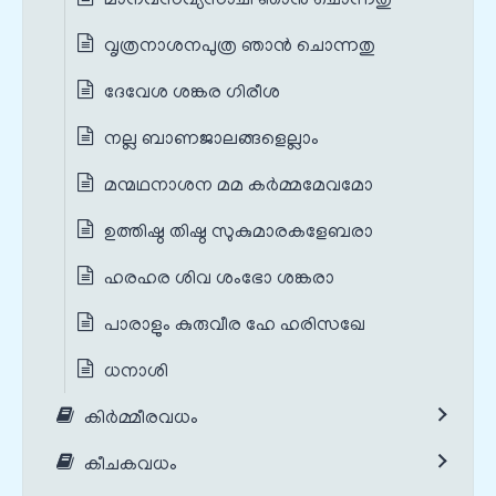
മാനവസവ്യസാചി ഞാൻ ചൊന്നതു
വൃത്രനാശനപുത്ര ഞാൻ ചൊന്നതു
ദേവേശ ശങ്കര ഗിരീശ
നല്ല ബാണജാലങ്ങളെല്ലാം
മന്മഥനാശന മമ കർമ്മമേവമോ
ഉത്തിഷ്ഠ തിഷ്ഠ സുകുമാരകളേബരാ
ഹരഹര ശിവ ശംഭോ ശങ്കരാ
പാരാളും കുരുവീര ഹേ ഹരിസഖേ
ധനാശി
കിർമ്മീരവധം
കീചകവധം