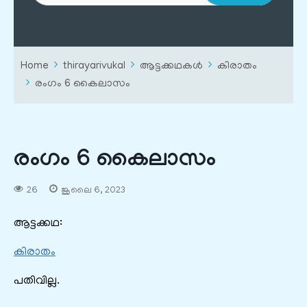
Home
thirayarivukal
ആട്ടക്കഥകൾ
കിരാതം
രംഗം 6 കൈലാസം
രംഗം 6 കൈലാസം
26
ജൂലൈ 6, 2023
ആട്ടക്കഥ:
കിരാതം
പതിവില്ല.