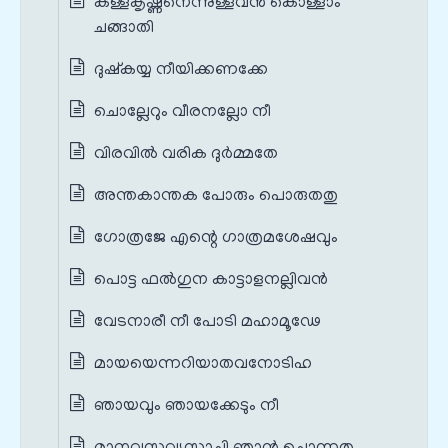
കള്ളകൃഷ്ണനെന്നുള്ളവൻ കൊള്ളാം
ചങ്ങാതി
ദുഷ്കയ്യ നീയിക്കണക്കേ
ചൊല്ലേറും വീരനല്ലോ നീ
വിരവിൽ വരിക ദുർമ്മതേ
അന്തകാന്തക പോരും പൊരുതതു
ഗോത്രജേ എന്റെ ഗാത്രമശേഷവും
പൊട്ട ഫൽഗുന കാട്ടാളനല്ലിവൻ
വേടനാരീ നീ പോടി മഹാമൂഢേ
മായയെന്നറിയാതവനോടിഹ
ഞായവും ഞായക്കേടും നീ