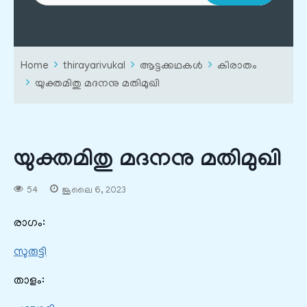
Home
thirayarivukal
ആട്ടക്കഥകൾ
കിരാതം
യുക്തമിതു മദനനു മതിമുഖി
യുക്തമിതു മദനനു മതിമുഖി
54
ജൂലൈ 6, 2023
രാഗം:
സുരുട്ടി
താളം: