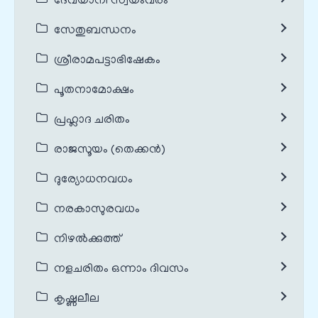
ദേവയാനി സ്വയംവരം
സേതുബന്ധനം
ശ്രീരാമപട്ടാഭിഷേകം
പൂതനാമോക്ഷം
പ്രഹ്ലാദ ചരിതം
രാജസൂയം (തെക്കൻ)
ദുര്യോധനവധം
നരകാസുരവധം
നിഴൽക്കുത്ത്
നളചരിതം ഒന്നാം ദിവസം
കൃഷ്ണലീല