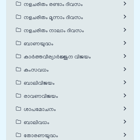
നളചരിതം രണ്ടാം ദിവസം
നളചരിതം മൂന്നാം ദിവസം
നളചരിതം നാലാം ദിവസം
ബാണയുദ്ധം
കാർത്തവീര്യാർജ്ജുന വിജയം
കംസവധം
ബാലിവിജയം
രാവണവിജയം
ശാപമോചനം
ബാലിവധം
തോരണയുദ്ധം