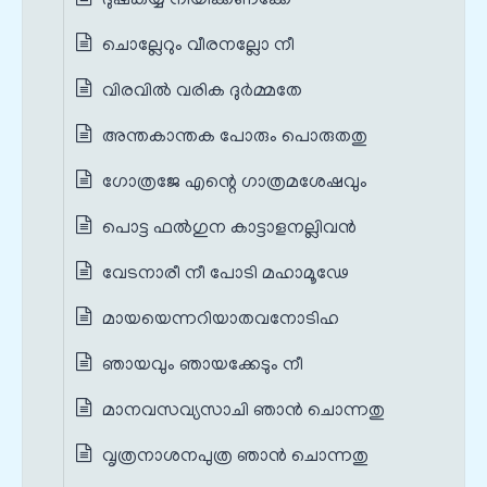
ദുഷ്കയ്യ നീയിക്കണക്കേ
ചൊല്ലേറും വീരനല്ലോ നീ
വിരവിൽ വരിക ദുർമ്മതേ
അന്തകാന്തക പോരും പൊരുതതു
ഗോത്രജേ എന്റെ ഗാത്രമശേഷവും
പൊട്ട ഫൽഗുന കാട്ടാളനല്ലിവൻ
വേടനാരീ നീ പോടി മഹാമൂഢേ
മായയെന്നറിയാതവനോടിഹ
ഞായവും ഞായക്കേടും നീ
മാനവസവ്യസാചി ഞാൻ ചൊന്നതു
വൃത്രനാശനപുത്ര ഞാൻ ചൊന്നതു