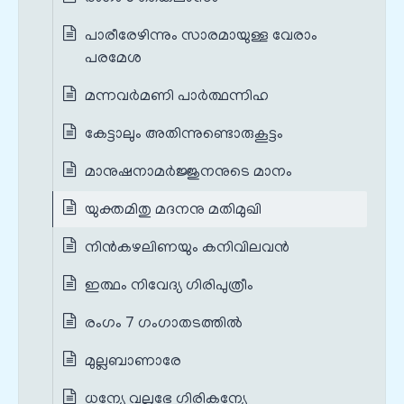
പാരീരേഴിന്നും സാരമായുള്ള വേരാം
പരമേശ
മന്നവർമണി പാർത്ഥന്നിഹ
കേട്ടാലും അതിന്നുണ്ടൊരുകൂട്ടം
മാനുഷനാമർജ്ജുനനുടെ മാനം
യുക്തമിതു മദനനു മതിമുഖി
നിൻകഴലിണയും കനിവിലവൻ
ഇത്ഥം നിവേദ്യ ഗിരിപുത്രീം
രംഗം 7 ഗംഗാതടത്തിൽ
മുല്ലബാണാരേ
ധന്യേ വല്ലഭേ ഗിരികന്യേ