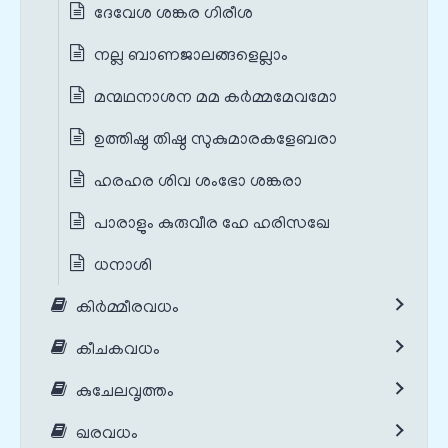
ദേവേശ ശങ്കര ഗിരീശ
നല്ല ബാണജാലങ്ങളെല്ലാം
മന്മഥനാശന മമ കർമ്മമേവമോ
ഉത്തിഷ്ഠ തിഷ്ഠ സുകുമാരകളേബരാ
ഹരഹര ശിവ ശംഭോ ശങ്കരാ
പാരാളും കുരുവീര ഹേ ഹരിസഖേ
ധനാശി
കിർമ്മീരവധം
കീചകവധം
കുചേലവൃത്തം
ഖരവധം