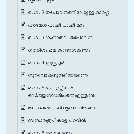
ശൃണു വല്ലഭ
രംഗം 2 തപോവനത്തിലേയ്ക്കുള്ള മാർഗ്ഗം
പരമേശ പാഹി പാഹി മാം
രംഗം 3 ഗംഗാതടം തപോവനം
ഗൗരീശം മമ കാണാകേണം
രംഗം 4 ഇന്ദ്രപുരി
സുരലോകസുന്ദരിമാരെന്നു
രംഗം 5 ദേവസ്ത്രീകൾ
അർജ്ജുനസമീപത്ത് എത്തുന്നു
കേവലമേവ ഹി ശൃണു ഗിരമയി
ബന്ധുരരൂപികളേ പറവിൻ
രംഗം 6 കൈലാസം