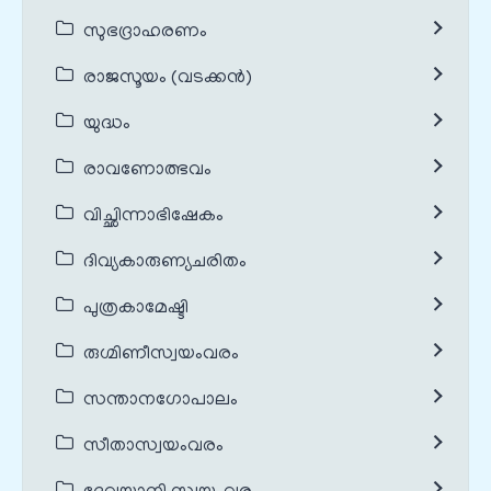
സുഭദ്രാഹരണം
രാജസൂയം (വടക്കൻ)
യുദ്ധം
രാവണോത്ഭവം
വിച്ഛിന്നാഭിഷേകം
ദിവ്യകാരുണ്യചരിതം
പുത്രകാമേഷ്ടി
രുഗ്മിണീസ്വയംവരം
സന്താനഗോപാലം
സീതാസ്വയംവരം