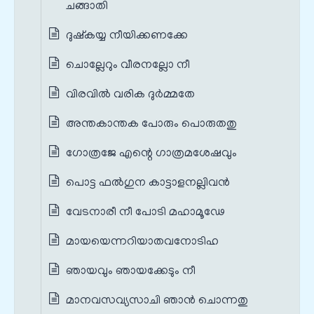
ചങ്ങാതി
ദുഷ്കയ്യ നീയിക്കണക്കേ
ചൊല്ലേറും വീരനല്ലോ നീ
വിരവിൽ വരിക ദുർമ്മതേ
അന്തകാന്തക പോരും പൊരുതതു
ഗോത്രജേ എന്റെ ഗാത്രമശേഷവും
പൊട്ട ഫൽഗുന കാട്ടാളനല്ലിവൻ
വേടനാരീ നീ പോടി മഹാമൂഢേ
മായയെന്നറിയാതവനോടിഹ
ഞായവും ഞായക്കേടും നീ
മാനവസവ്യസാചി ഞാൻ ചൊന്നതു