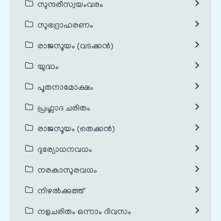
സുന്ദരീസ്വയംവരം
സുഭദ്രാഹരണം
രാജസൂയം (വടക്കൻ)
യുദ്ധം
പൂതനാമോക്ഷം
പ്രഹ്ലാദ ചരിതം
രാജസൂയം (തെക്കൻ)
ദുര്യോധനവധം
നരകാസുരവധം
നിഴൽക്കുത്ത്
നളചരിതം ഒന്നാം ദിവസം