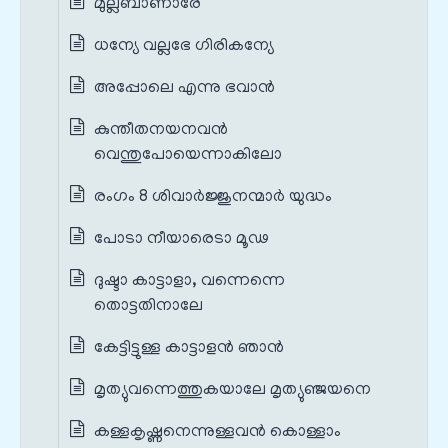
മുല്ലബാണാരേ
ധന്യേ വല്ലഭേ ഗിരികന്യേ
അപ്പോലെ എന്നു ഭവാൻ
കുന്തീതനയനവൻ
വെന്തുപോയെന്നാകിലോ
രംഗം 8 ശിവാർജ്ജുനന്മാർ യുദ്ധം
പോടാ നീയാരെടാ മൂഢ
ദുഷ്ടാ കാട്ടാളാ, വന്നെന്നെ
തൊട്ടതിനാലേ
കേട്ടിട്ടുള്ള കാട്ടാളൻ ഞാൻ
മൃത്യുവന്നെത്തുകയാലേ മൃത്യുഞ്ജയനെ
കള്ളകൃഷ്ണനെന്നുള്ളവൻ കൊള്ളാം