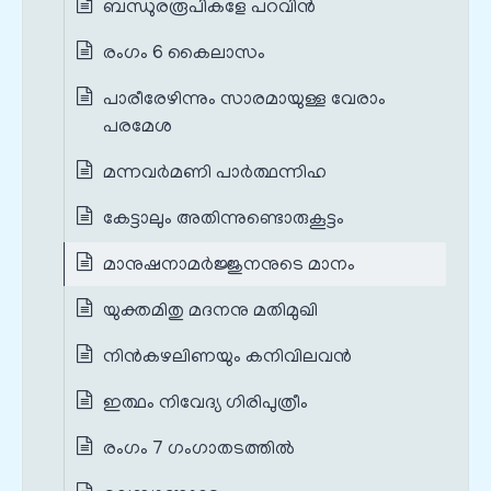
ബന്ധുരരൂപികളേ പറവിൻ
രംഗം 6 കൈലാസം
പാരീരേഴിന്നും സാരമായുള്ള വേരാം
പരമേശ
മന്നവർമണി പാർത്ഥന്നിഹ
കേട്ടാലും അതിന്നുണ്ടൊരുകൂട്ടം
മാനുഷനാമർജ്ജുനനുടെ മാനം
യുക്തമിതു മദനനു മതിമുഖി
നിൻകഴലിണയും കനിവിലവൻ
ഇത്ഥം നിവേദ്യ ഗിരിപുത്രീം
രംഗം 7 ഗംഗാതടത്തിൽ