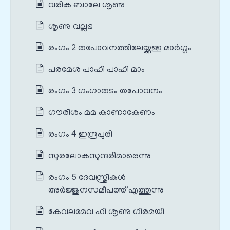
വരിക ബാലേ ശൃണു
ശൃണു വല്ലഭ
രംഗം 2 തപോവനത്തിലേയ്ക്കുള്ള മാർഗ്ഗം
പരമേശ പാഹി പാഹി മാം
രംഗം 3 ഗംഗാതടം തപോവനം
ഗൗരീശം മമ കാണാകേണം
രംഗം 4 ഇന്ദ്രപുരി
സുരലോകസുന്ദരിമാരെന്നു
രംഗം 5 ദേവസ്ത്രീകൾ
അർജ്ജുനസമീപത്ത് എത്തുന്നു
കേവലമേവ ഹി ശൃണു ഗിരമയി