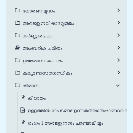
തോരണയുദ്ധം
അർജ്ജുനവിഷാദവൃത്തം
കർണ്ണശപഥം
അംബരീഷ ചരിതം
ഉത്തരാസ്വയംവരം
കല്യാണസൗഗന്ധികം
കിരാതം
കിരാതം
ഉള്ളത്തിൽക്കപടങ്ങളെന്നതറിയാതപ്പാണ്ഡവന്മാ
രംഗം 1 അർജ്ജുനനും പാഞ്ചാലിയും