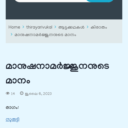
Home
thirayarivukal
ആട്ടക്കഥകൾ
കിരാതം
മാനുഷനാമർജ്ജുനനുടെ മാനം
മാനുഷനാമർജ്ജുനനുടെ
മാനം
14
ജൂലൈ 6, 2023
രാഗം:
സുരുട്ടി