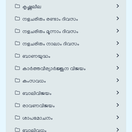
കൃഷ്ണലീല
നളചരിതം രണ്ടാം ദിവസം
നളചരിതം മൂന്നാം ദിവസം
നളചരിതം നാലാം ദിവസം
ബാണയുദ്ധം
കാർത്തവീര്യാർജ്ജുന വിജയം
കംസവധം
ബാലിവിജയം
രാവണവിജയം
ശാപമോചനം
ബാലിവധം