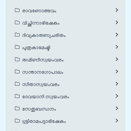
രാവണോത്ഭവം
വിച്ഛിന്നാഭിഷേകം
ദിവ്യകാരുണ്യചരിതം
പുത്രകാമേഷ്ടി
രുഗ്മിണീസ്വയംവരം
സന്താനഗോപാലം
സീതാസ്വയംവരം
ദേവയാനി സ്വയംവരം
സേതുബന്ധനം
ശ്രീരാമപട്ടാഭിഷേകം