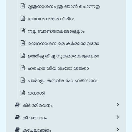
വൃത്രനാശനപുത്ര ഞാൻ ചൊന്നതു
ദേവേശ ശങ്കര ഗിരീശ
നല്ല ബാണജാലങ്ങളെല്ലാം
മന്മഥനാശന മമ കർമ്മമേവമോ
ഉത്തിഷ്ഠ തിഷ്ഠ സുകുമാരകളേബരാ
ഹരഹര ശിവ ശംഭോ ശങ്കരാ
പാരാളും കുരുവീര ഹേ ഹരിസഖേ
ധനാശി
കിർമ്മീരവധം
കീചകവധം
കുചേലവൃത്തം