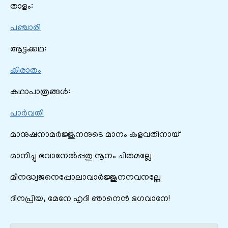
താളം:
പഞ്ചാരി
ആട്ടക്കഥ:
കിരാതം
കഥാപാത്രങ്ങൾ:
പാർവതി
മാനുഷനാമർജ്ജുനനുടെ മാനം കളവതിനായ്
മാനിച്ചു ഭവാനേൽപ്പതു നൂനം ചിതമല്ലേ
മീനദ്ധ്വജനെപ്പോലാവാർജ്ജുനനവനല്ലേ
ദീനപ്രിയ, മേനേ ഹൃദി ഞാനെൻ ഭഗവാനേ!