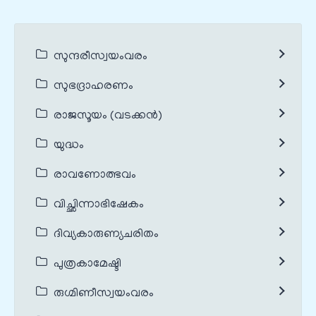
സുന്ദരീസ്വയംവരം
സുഭദ്രാഹരണം
രാജസൂയം (വടക്കൻ)
യുദ്ധം
രാവണോത്ഭവം
വിച്ഛിന്നാഭിഷേകം
ദിവ്യകാരുണ്യചരിതം
പുത്രകാമേഷ്ടി
രുഗ്മിണീസ്വയംവരം