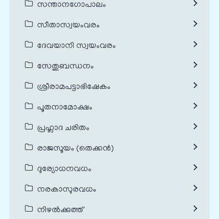
സന്താനഗോപാലം
സീതാസ്വയംവരം
ദേവയാനി സ്വയംവരം
സേതുബന്ധനം
ശ്രീരാമപട്ടാഭിഷേകം
പൂതനാമോക്ഷം
പ്രഹ്ലാദ ചരിതം
രാജസൂയം (തെക്കൻ)
ദുര്യോധനവധം
നരകാസുരവധം
നിഴൽക്കുത്ത്