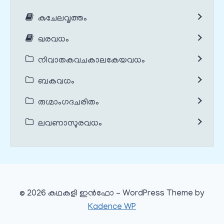
കുചേലവൃത്തം
ഖരവധം
നിവാതകവചകാലകേയവധം
ബകവധം
രുഗ്മാംഗദചരിതം
ലവണാസുരവധം
© 2026 കഥകളി ഇൻഫോ - WordPress Theme by
Kadence WP