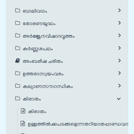
ബാലിവധം
തോരണയുദ്ധം
അർജ്ജുനവിഷാദവൃത്തം
കർണ്ണശപഥം
അംബരീഷ ചരിതം
ഉത്തരാസ്വയംവരം
കല്യാണസൗഗന്ധികം
കിരാതം
കിരാതം
ഉള്ളത്തിൽക്കപടങ്ങളെന്നതറിയാതപ്പാണ്ഡവന്മാ