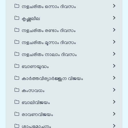
നളചരിതം ഒന്നാം ദിവസം
കൃഷ്ണലീല
നളചരിതം രണ്ടാം ദിവസം
നളചരിതം മൂന്നാം ദിവസം
നളചരിതം നാലാം ദിവസം
ബാണയുദ്ധം
കാർത്തവീര്യാർജ്ജുന വിജയം
കംസവധം
ബാലിവിജയം
രാവണവിജയം
ശാപമോചനം