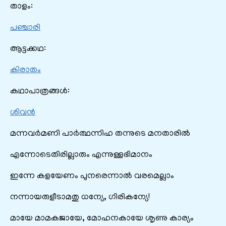
താളം:
പഞ്ചാരി
ആട്ടക്കഥ:
കിരാതം
കഥാപാത്രങ്ങൾ:
ശിവൻ
മന്നവർമണി പാർത്ഥന്നിഹ തന്നുടെ മനതാരിൽ
എന്നോടെതിരില്ലാരും എന്നുള്ളഭിമാനം
ഇന്നേ കളയേണം പുനരെന്നാൽ വരമെല്ലാം
നന്നായരുളീടാമതു ധന്യേ, ഗിരികന്യേ!
മായേ മാമകജായേ, മോഹനകായേ ശൃണു കാര്യം