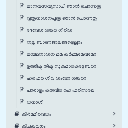
മാനവസവ്യസാചി ഞാൻ ചൊന്നതു
വൃത്രനാശനപുത്ര ഞാൻ ചൊന്നതു
ദേവേശ ശങ്കര ഗിരീശ
നല്ല ബാണജാലങ്ങളെല്ലാം
മന്മഥനാശന മമ കർമ്മമേവമോ
ഉത്തിഷ്ഠ തിഷ്ഠ സുകുമാരകളേബരാ
ഹരഹര ശിവ ശംഭോ ശങ്കരാ
പാരാളും കുരുവീര ഹേ ഹരിസഖേ
ധനാശി
കിർമ്മീരവധം
കീചകവധം