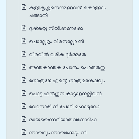
കള്ളകൃഷ്ണനെന്നുള്ളവൻ കൊള്ളാം
ചങ്ങാതി
ദുഷ്കയ്യ നീയിക്കണക്കേ
ചൊല്ലേറും വീരനല്ലോ നീ
വിരവിൽ വരിക ദുർമ്മതേ
അന്തകാന്തക പോരും പൊരുതതു
ഗോത്രജേ എന്റെ ഗാത്രമശേഷവും
പൊട്ട ഫൽഗുന കാട്ടാളനല്ലിവൻ
വേടനാരീ നീ പോടി മഹാമൂഢേ
മായയെന്നറിയാതവനോടിഹ
ഞായവും ഞായക്കേടും നീ