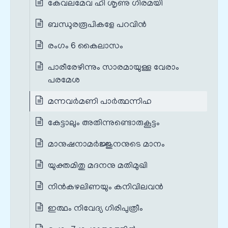
കേവലമേവ ഹി ശൃണു ഗിരമയി
ബന്ധുരരൂപികളേ പറവിൻ
രംഗം 6 കൈലാസം
പാരീരേഴിന്നും സാരമായുള്ള വേരാം
പരമേശ
മന്നവർമണി പാർത്ഥന്നിഹ
കേട്ടാലും അതിന്നുണ്ടൊരുകൂട്ടം
മാനുഷനാമർജ്ജുനനുടെ മാനം
യുക്തമിതു മദനനു മതിമുഖി
നിൻകഴലിണയും കനിവിലവൻ
ഇത്ഥം നിവേദ്യ ഗിരിപുത്രീം