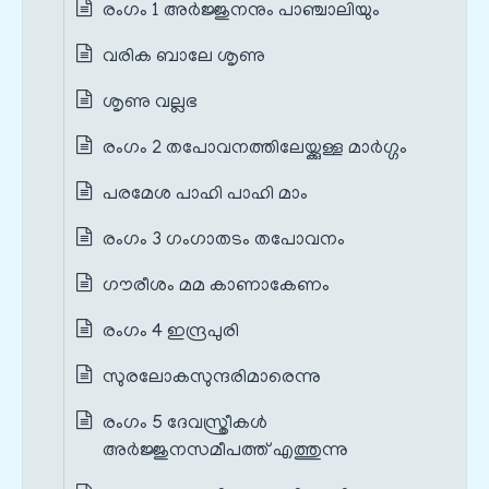
രംഗം 1 അർജ്ജുനനും പാഞ്ചാലിയും
വരിക ബാലേ ശൃണു
ശൃണു വല്ലഭ
രംഗം 2 തപോവനത്തിലേയ്ക്കുള്ള മാർഗ്ഗം
പരമേശ പാഹി പാഹി മാം
രംഗം 3 ഗംഗാതടം തപോവനം
ഗൗരീശം മമ കാണാകേണം
രംഗം 4 ഇന്ദ്രപുരി
സുരലോകസുന്ദരിമാരെന്നു
രംഗം 5 ദേവസ്ത്രീകൾ
അർജ്ജുനസമീപത്ത് എത്തുന്നു