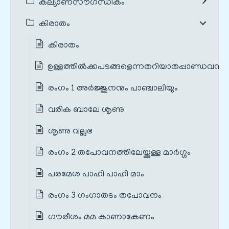
കല്യാണസൗഗന്ധികം
കിരാതം
കിരാതം
ഉള്ളത്തിൽക്കപടങ്ങളെന്നതറിയാതപ്പാണ്ഡവന്മാ
രംഗം 1 അർജ്ജുനനും പാഞ്ചാലിയും
വരിക ബാലേ ശൃണു
ശൃണു വല്ലഭ
രംഗം 2 തപോവനത്തിലേയ്ക്കുള്ള മാർഗ്ഗം
പരമേശ പാഹി പാഹി മാം
രംഗം 3 ഗംഗാതടം തപോവനം
ഗൗരീശം മമ കാണാകേണം