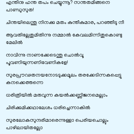
എന്തിനു ഹന്ത തപം ചെയ്യുന്നൂ? സന്തതമിങ്ങനെ
പാണ്ഡുസുത!
ചിന്തയിലെന്തു നിനക്കു മതം കുന്തീകുമാര, പറഞ്ഞീടു നീ
ആവതില്ലേതുമിതിന്നു നമ്മാൽ കേവലമിന്നിതുകൊണ്ടു
മേലിൽ
നാവിന്നു നാണക്കേടെന്തു ചൊൽവൂ
പൂവണിയുന്നണിവേണികളേ!
സുരപ്രൗഢതനയനോടടുക്കമൂലം തരക്കേടിന്നകപ്പെട്ടു
കനക്കെത്തന്നെ
ധരിത്രിയിൽ മരുവുന്ന കയൽക്കണ്ണിജനമെല്ലാം
ചിരിക്കുമിക്കഥാലേശം ധരിച്ചെന്നാകിൽ
സുരലോകസുന്ദരിമാരെന്നുള്ളാ പെരിയചൊല്ലും
പാഴിലായിതല്ലോ