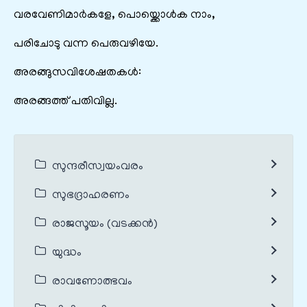
വരവേണിമാർകളേ, പൊയ്ക്കൊൾക നാം,
പരിചോടു വന്ന പെരുവഴിയേ.
അരങ്ങുസവിശേഷതകൾ:
അരങ്ങത്ത് പതിവില്ല.
സുന്ദരീസ്വയംവരം
സുഭദ്രാഹരണം
രാജസൂയം (വടക്കൻ)
യുദ്ധം
രാവണോത്ഭവം