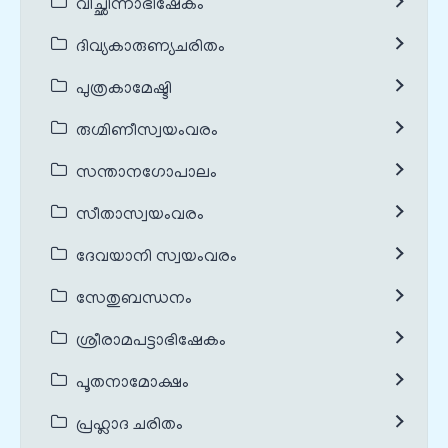
വിച്ഛിന്നാഭിഷേകം
ദിവ്യകാരുണ്യചരിതം
പുത്രകാമേഷ്ടി
രുഗ്മിണീസ്വയംവരം
സന്താനഗോപാലം
സീതാസ്വയംവരം
ദേവയാനി സ്വയംവരം
സേതുബന്ധനം
ശ്രീരാമപട്ടാഭിഷേകം
പൂതനാമോക്ഷം
പ്രഹ്ലാദ ചരിതം