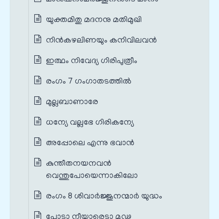
യുക്തമിതു മദനനു മതിമുഖി
നിൻകഴലിണയും കനിവിലവൻ
ഇത്ഥം നിവേദ്യ ഗിരിപുത്രീം
രംഗം 7 ഗംഗാതടത്തിൽ
മുല്ലബാണാരേ
ധന്യേ വല്ലഭേ ഗിരികന്യേ
അപ്പോലെ എന്നു ഭവാൻ
കുന്തീതനയനവൻ
വെന്തുപോയെന്നാകിലോ
രംഗം 8 ശിവാർജ്ജുനന്മാർ യുദ്ധം
പോടാ നീയാരെടാ മൂഢ