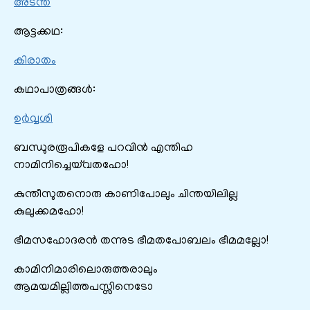
അടന്ത
ആട്ടക്കഥ:
കിരാതം
കഥാപാത്രങ്ങൾ:
ഉർവ്വശി
ബന്ധുരരൂപികളേ പറവിൻ എന്തിഹ
നാമിനിച്ചെയ്‌വതഹോ!
കുന്തീസുതനൊരു കാണിപോലും ചിന്തയിലില്ല
കുലുക്കമഹോ!
ഭീമസഹോദരൻ തന്നുട ഭീമതപോബലം ഭീമമല്ലോ!
കാമിനിമാരിലൊരുത്തരാലും
ആമയമില്ലിത്തപസ്സിനെടോ