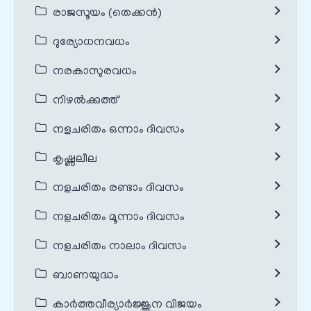
രാജസൂയം (തെക്കൻ)
ദുര്യോധനവധം
നരകാസുരവധം
നിഴൽക്കുത്ത്
നളചരിതം ഒന്നാം ദിവസം
കൃഷ്ണലീല
നളചരിതം രണ്ടാം ദിവസം
നളചരിതം മൂന്നാം ദിവസം
നളചരിതം നാലാം ദിവസം
ബാണയുദ്ധം
കാർത്തവീര്യാർജ്ജുന വിജയം