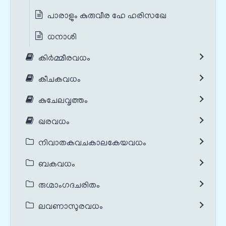
പാരാളും കുരുവീര ഹേ ഹരിസഖേ
ധനാശി
കിർമ്മീരവധം
കീചകവധം
കുചേലവൃത്തം
ഖരവധം
നിവാതകവചകാലകേയവധം
ബകവധം
രുഗ്മാംഗദചരിതം
ലവണാസുരവധം