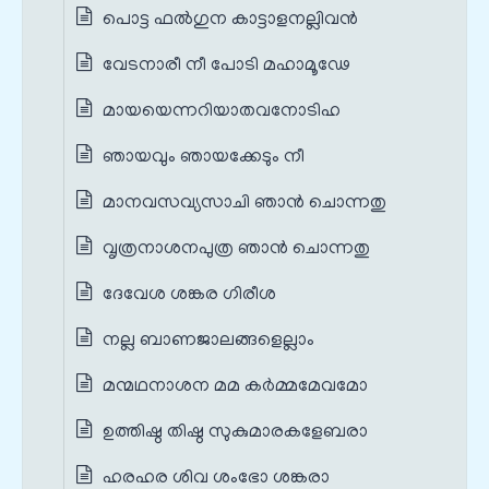
പൊട്ട ഫൽഗുന കാട്ടാളനല്ലിവൻ
വേടനാരീ നീ പോടി മഹാമൂഢേ
മായയെന്നറിയാതവനോടിഹ
ഞായവും ഞായക്കേടും നീ
മാനവസവ്യസാചി ഞാൻ ചൊന്നതു
വൃത്രനാശനപുത്ര ഞാൻ ചൊന്നതു
ദേവേശ ശങ്കര ഗിരീശ
നല്ല ബാണജാലങ്ങളെല്ലാം
മന്മഥനാശന മമ കർമ്മമേവമോ
ഉത്തിഷ്ഠ തിഷ്ഠ സുകുമാരകളേബരാ
ഹരഹര ശിവ ശംഭോ ശങ്കരാ