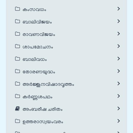
കംസവധം
ബാലിവിജയം
രാവണവിജയം
ശാപമോചനം
ബാലിവധം
തോരണയുദ്ധം
അർജ്ജുനവിഷാദവൃത്തം
കർണ്ണശപഥം
അംബരീഷ ചരിതം
ഉത്തരാസ്വയംവരം