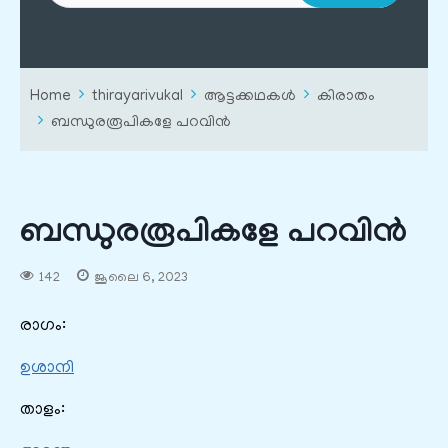
Home
thirayarivukal
ആട്ടക്കഥകൾ
കിരാതം
ബന്ധുരരൂപികളേ പറവിൻ
ബന്ധുരരൂപികളേ പറവിൻ
142
ജൂലൈ 6, 2023
രാഗം:
ഉശാനി
താളം: