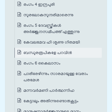
രംഗം 4 ഇന്ദ്രപുരി
സുരലോകസുന്ദരിമാരെന്നു
രംഗം 5 ദേവസ്ത്രീകൾ
അർജ്ജുനസമീപത്ത് എത്തുന്നു
കേവലമേവ ഹി ശൃണു ഗിരമയി
ബന്ധുരരൂപികളേ പറവിൻ
രംഗം 6 കൈലാസം
പാരീരേഴിന്നും സാരമായുള്ള വേരാം
പരമേശ
മന്നവർമണി പാർത്ഥന്നിഹ
കേട്ടാലും അതിന്നുണ്ടൊരുകൂട്ടം
മാനുഷനാമർജ്ജുനനുടെ മാനം