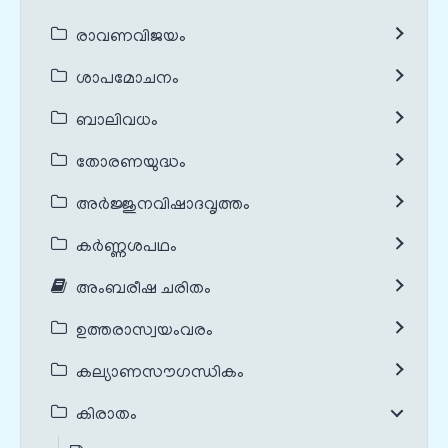
രാവണവിജയം
ശാപമോചനം
ബാലിവധം
തോരണയുദ്ധം
അർജ്ജുനവിഷാദവൃത്തം
കർണ്ണശപഥം
അംബരീഷ ചരിതം
ഉത്തരാസ്വയംവരം
കല്യാണസൗഗന്ധികം
കിരാതം