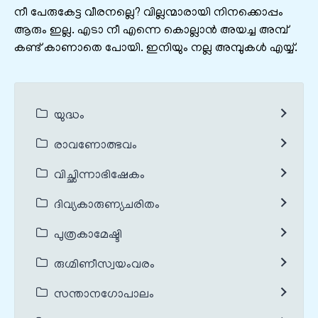
നീ പേരുകേട്ട വീരനല്ലെ? വില്ലന്മാരായി നിനക്കൊപ്പം
ആരും ഇല്ല. എടാ നീ എന്നെ കൊല്ലാൻ അയച്ച അമ്പ്
കണ്ട് കാണാതെ പോയി. ഇനിയും നല്ല അമ്പുകൾ എയ്യ്.
യുദ്ധം
രാവണോത്ഭവം
വിച്ഛിന്നാഭിഷേകം
ദിവ്യകാരുണ്യചരിതം
പുത്രകാമേഷ്ടി
രുഗ്മിണീസ്വയംവരം
സന്താനഗോപാലം