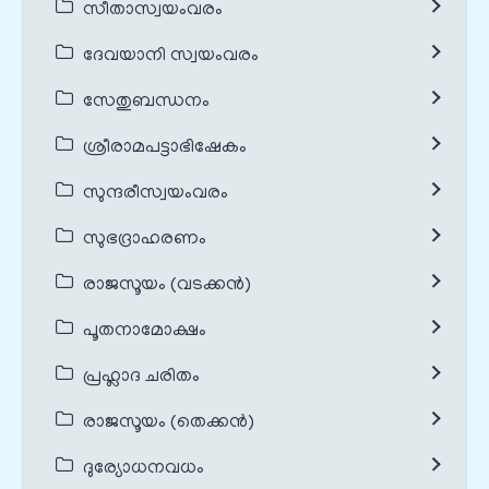
സീതാസ്വയംവരം
ദേവയാനി സ്വയംവരം
സേതുബന്ധനം
ശ്രീരാമപട്ടാഭിഷേകം
സുന്ദരീസ്വയംവരം
സുഭദ്രാഹരണം
രാജസൂയം (വടക്കൻ)
പൂതനാമോക്ഷം
പ്രഹ്ലാദ ചരിതം
രാജസൂയം (തെക്കൻ)
ദുര്യോധനവധം