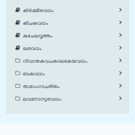
കിർമ്മീരവധം
കീചകവധം
കുചേലവൃത്തം
ഖരവധം
നിവാതകവചകാലകേയവധം
ബകവധം
രുഗ്മാംഗദചരിതം
ലവണാസുരവധം