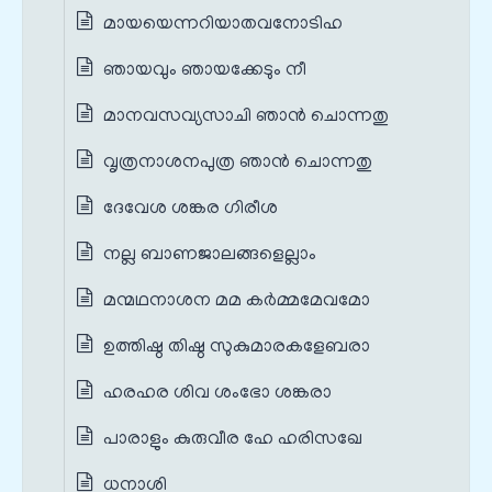
മായയെന്നറിയാതവനോടിഹ
ഞായവും ഞായക്കേടും നീ
മാനവസവ്യസാചി ഞാൻ ചൊന്നതു
വൃത്രനാശനപുത്ര ഞാൻ ചൊന്നതു
ദേവേശ ശങ്കര ഗിരീശ
നല്ല ബാണജാലങ്ങളെല്ലാം
മന്മഥനാശന മമ കർമ്മമേവമോ
ഉത്തിഷ്ഠ തിഷ്ഠ സുകുമാരകളേബരാ
ഹരഹര ശിവ ശംഭോ ശങ്കരാ
പാരാളും കുരുവീര ഹേ ഹരിസഖേ
ധനാശി