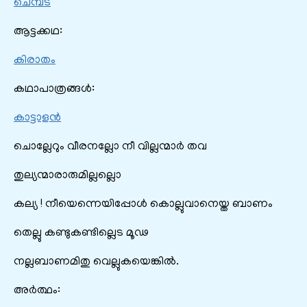
ചെമ്പട
ആട്ടക്കഥ:
കിരാതം
കഥാപാത്രങ്ങൾ:
കാട്ടാളൻ
ചൊല്ലേറും വീരനല്ലോ നീ വില്ലന്മാർ തവ
തുല്യന്മാരാരുമില്ലല്ലൊ
കല്യ ! നീയെന്നെയിപ്പോൾ കൊല്ലുവാനെയ്ത ബാണം
തെല്ലു കണ്ടുകണ്ടില്ലെട മൂഢ
നല്ലബാണമിതു വെല്ലുകയെങ്കിൽ.
അർത്ഥം: