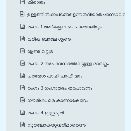
കിരാതം
ഉള്ളത്തിൽക്കപടങ്ങളെന്നതറിയാതപ്പാണ്ഡവന്മാ
രംഗം 1 അർജ്ജുനനും പാഞ്ചാലിയും
വരിക ബാലേ ശൃണു
ശൃണു വല്ലഭ
രംഗം 2 തപോവനത്തിലേയ്ക്കുള്ള മാർഗ്ഗം
പരമേശ പാഹി പാഹി മാം
രംഗം 3 ഗംഗാതടം തപോവനം
ഗൗരീശം മമ കാണാകേണം
രംഗം 4 ഇന്ദ്രപുരി
സുരലോകസുന്ദരിമാരെന്നു