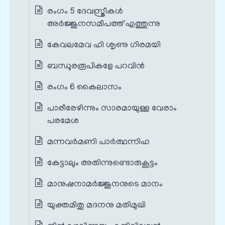
രംഗം 5 ദേവസ്ത്രീകൾ
അർജ്ജുനസമീപത്ത് എത്തുന്നു
കേവലമേവ ഹി ശൃണു ഗിരമയി
ബന്ധുരരൂപികളേ പറവിൻ
രംഗം 6 കൈലാസം
പാരീരേഴിന്നും സാരമായുള്ള വേരാം
പരമേശ
മന്നവർമണി പാർത്ഥന്നിഹ
കേട്ടാലും അതിന്നുണ്ടൊരുകൂട്ടം
മാനുഷനാമർജ്ജുനനുടെ മാനം
യുക്തമിതു മദനനു മതിമുഖി