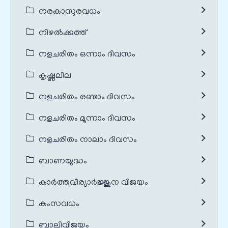
നരകാസുരവധം
നിഴൽക്കുത്ത്
നളചരിതം ഒന്നാം ദിവസം
കൃഷ്ണലീല
നളചരിതം രണ്ടാം ദിവസം
നളചരിതം മൂന്നാം ദിവസം
നളചരിതം നാലാം ദിവസം
ബാണയുദ്ധം
കാർത്തവീര്യാർജ്ജുന വിജയം
കംസവധം
ബാലിവിജയം