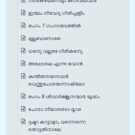
നിൻകഴലിണയും കനിവിലവൻ
ഇത്ഥം നിവേദ്യ ഗിരിപുത്രീം
രംഗം 7 ഗംഗാതടത്തിൽ
മുല്ലബാണാരേ
ധന്യേ വല്ലഭേ ഗിരികന്യേ
അപ്പോലെ എന്നു ഭവാൻ
കുന്തീതനയനവൻ
വെന്തുപോയെന്നാകിലോ
രംഗം 8 ശിവാർജ്ജുനന്മാർ യുദ്ധം
പോടാ നീയാരെടാ മൂഢ
ദുഷ്ടാ കാട്ടാളാ, വന്നെന്നെ
തൊട്ടതിനാലേ