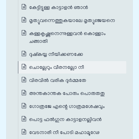
കേട്ടിട്ടുള്ള കാട്ടാളൻ ഞാൻ
മൃത്യുവന്നെത്തുകയാലേ മൃത്യുഞ്ജയനെ
കള്ളകൃഷ്ണനെന്നുള്ളവൻ കൊള്ളാം
ചങ്ങാതി
ദുഷ്കയ്യ നീയിക്കണക്കേ
ചൊല്ലേറും വീരനല്ലോ നീ
വിരവിൽ വരിക ദുർമ്മതേ
അന്തകാന്തക പോരും പൊരുതതു
ഗോത്രജേ എന്റെ ഗാത്രമശേഷവും
പൊട്ട ഫൽഗുന കാട്ടാളനല്ലിവൻ
വേടനാരീ നീ പോടി മഹാമൂഢേ