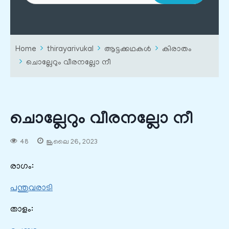
Home
thirayarivukal
ആട്ടക്കഥകൾ
കിരാതം
ചൊല്ലേറും വീരനല്ലോ നീ
ചൊല്ലേറും വീരനല്ലോ നീ
48
ജൂലൈ 26, 2023
രാഗം:
പന്തുവരാടി
താളം: