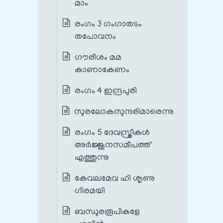
മാം
രംഗം 3 ഗംഗാതടം
തപോവനം
ഗൗരീശം മമ
കാണാകേണം
രംഗം 4 ഇന്ദ്രപുരി
സുരലോകസുന്ദരിമാരെന്നു
രംഗം 5 ദേവസ്ത്രീകൾ
അർജ്ജുനസമീപത്ത്
എത്തുന്നു
കേവലമേവ ഹി ശൃണു
ഗിരമയി
ബന്ധുരരൂപികളേ