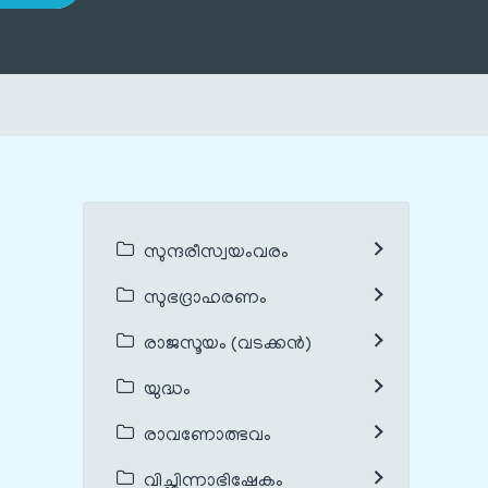
സുന്ദരീസ്വയംവരം
സുഭദ്രാഹരണം
രാജസൂയം (വടക്കൻ)
യുദ്ധം
രാവണോത്ഭവം
വിച്ഛിന്നാഭിഷേകം