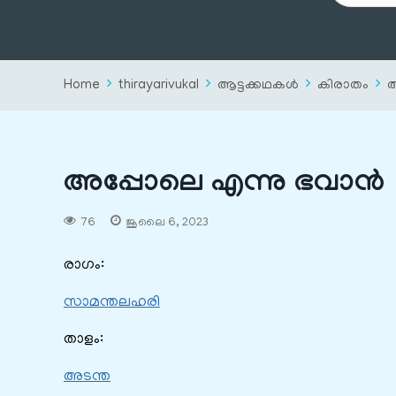
Home
thirayarivukal
ആട്ടക്കഥകൾ
കിരാതം
അ
അപ്പോലെ എന്നു ഭവാൻ
76
ജൂലൈ 6, 2023
രാഗം:
സാമന്തലഹരി
താളം:
അടന്ത