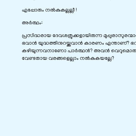
എപ്പോരും നൽകുകല്ലല്ലീ !
അർത്ഥം:
പ്രസിദ്ധരായ ദേവശത്രുക്കളായിരുന്ന മുപ്പുരാസുരന്
ഭവാൻ യുദ്ധത്തിനുറയ്ക്കുവാൻ കാരണം എന്താണ്? 
കഴിയുന്നവനാണോ പാർത്ഥൻ? അവൻ വെറുമൊരു മന
വേണ്ടതായ വരങ്ങളെല്ലാം നൽകുകയല്ലേ?