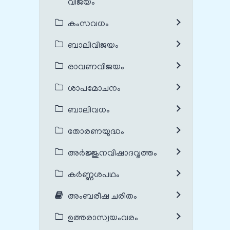
വിജയം
കംസവധം
ബാലിവിജയം
രാവണവിജയം
ശാപമോചനം
ബാലിവധം
തോരണയുദ്ധം
അർജ്ജുനവിഷാദവൃത്തം
കർണ്ണശപഥം
അംബരീഷ ചരിതം
ഉത്തരാസ്വയംവരം