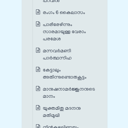
പറവിൻ
രംഗം 6 കൈലാസം
പാരീരേഴിന്നും
സാരമായുള്ള വേരാം
പരമേശ
മന്നവർമണി
പാർത്ഥന്നിഹ
കേട്ടാലും
അതിന്നുണ്ടൊരുകൂട്ടം
മാനുഷനാമർജ്ജുനനുടെ
മാനം
യുക്തമിതു മദനനു
മതിമുഖി
നിൻകഴലിണയും