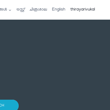
്ങൾ
ട്രസ്റ്റ്
ചിത്രശാല
English
thirayarivukal