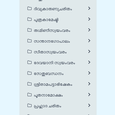
ദിവ്യകാരുണ്യചരിതം
പുത്രകാമേഷ്ടി
രുഗ്മിണീസ്വയംവരം
സന്താനഗോപാലം
സീതാസ്വയംവരം
ദേവയാനി സ്വയംവരം
സേതുബന്ധനം
ശ്രീരാമപട്ടാഭിഷേകം
പൂതനാമോക്ഷം
പ്രഹ്ലാദ ചരിതം