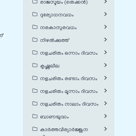
രാജസൂയം (തെക്കൻ)
ദുര്യോധനവധം
നരകാസുരവധം
ന്
നിഴൽക്കുത്ത്
നളചരിതം ഒന്നാം ദിവസം
കൃഷ്ണലീല
നളചരിതം രണ്ടാം ദിവസം
നളചരിതം മൂന്നാം ദിവസം
നളചരിതം നാലാം ദിവസം
ബാണയുദ്ധം
കാർത്തവീര്യാർജ്ജുന