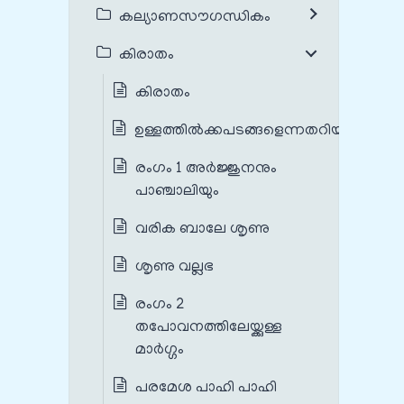
കല്യാണസൗഗന്ധികം
കിരാതം
കിരാതം
ഉള്ളത്തിൽക്കപടങ്ങളെന്നതറിയാതപ്പാണ
രംഗം 1 അർജ്ജുനനും
പാഞ്ചാലിയും
വരിക ബാലേ ശൃണു
ശൃണു വല്ലഭ
രംഗം 2
തപോവനത്തിലേയ്ക്കുള്ള
മാർഗ്ഗം
പരമേശ പാഹി പാഹി