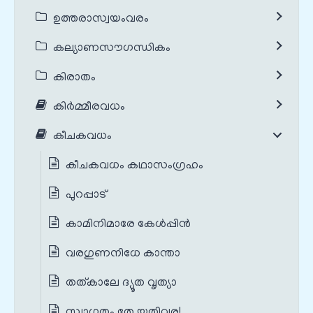
ഉത്തരാസ്വയംവരം
കല്യാണസൗഗന്ധികം
കിരാതം
കിർമ്മീരവധം
കീചകവധം
കീചകവധം കഥാസംഗ്രഹം
പുറപ്പാട്
കാമിനിമാരേ കേള്‍പ്പിന്‍
വരഗുണനിധേ കാന്താ
തത്കാലേ ദ്യൂത വൃത്യാ