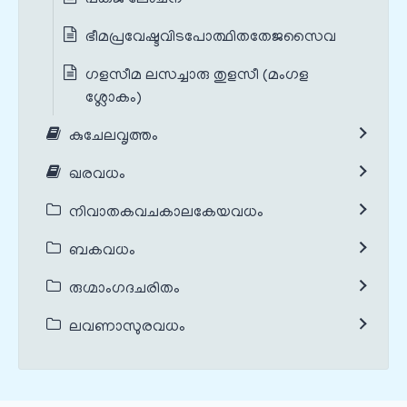
പങ്കജ ലോചന
ഭീമപ്രവേഷ്ടവിടപോത്ഥിതതേജസൈവ
ഗളസീമ ലസച്ചാരു തുളസീ (മംഗള
ശ്ലോകം)
കുചേലവൃത്തം
ഖരവധം
നിവാതകവചകാലകേയവധം
ബകവധം
രുഗ്മാംഗദചരിതം
ലവണാസുരവധം