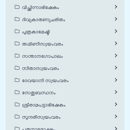
വിച്ഛിന്നാഭിഷേകം
ദിവ്യകാരുണ്യചരിതം
പുത്രകാമേഷ്ടി
രുഗ്മിണീസ്വയംവരം
സന്താനഗോപാലം
സീതാസ്വയംവരം
ദേവയാനി സ്വയംവരം
സേതുബന്ധനം
ശ്രീരാമപട്ടാഭിഷേകം
സുന്ദരീസ്വയംവരം