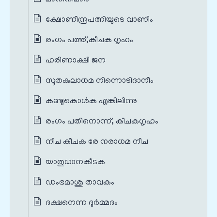
മാനിനിമാർ
ക്ഷോണീന്ദ്രപത്നിയുടെ വാണീം
രംഗം പത്ത്,കീചക ഗൃഹം
ഹരിണാക്ഷീ ജന
സൂതകുലാധമ നിന്നൊടിദാനീം
കണ്ടുകൊള്‍ക എങ്കിലിന്നു
രംഗം പതിനൊന്ന്, കീചകഗൃഹം
നീച കീചക രേ നരാധമ നീച
യാതുധാനകീടക
ഡംഭമാശു താവകം
ദക്ഷനെന്ന ദുര്‍മ്മദം