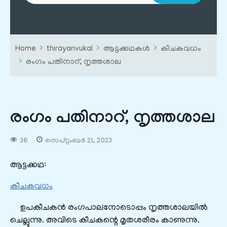
Home
thirayarivukal
ആട്ടക്കഥകൾ
കീചകവധം
രംഗം പതിനാറ്, നൃത്തശാല
രംഗം പതിനാറ്, നൃത്തശാല
36
സെപ്റ്റംബർ 21, 2023
ആട്ടക്കഥ:
കീചകവധം
ഉപകീചകൻ രംഗപാലനോടൊപ്പം നൃത്തശാലയിൽ
ചെല്ലുന്നു. അവിടെ കീചകന്റെ മൃതശരീരം കാണുന്നു.