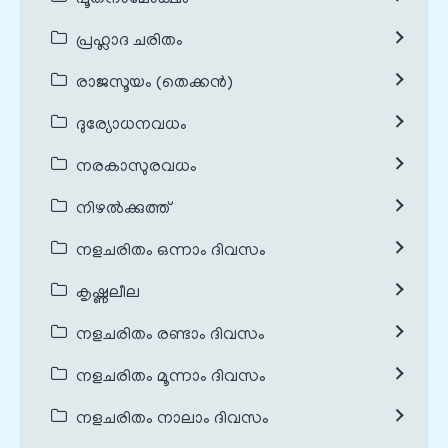
പൂതനാമോക്ഷം
പ്രഹ്ലാദ ചരിതം
രാജസൂയം (തെക്കൻ)
ദുര്യോധനവധം
നരകാസുരവധം
നിഴൽക്കുത്ത്
നളചരിതം ഒന്നാം ദിവസം
കൃഷ്ണലീല
നളചരിതം രണ്ടാം ദിവസം
നളചരിതം മൂന്നാം ദിവസം
നളചരിതം നാലാം ദിവസം