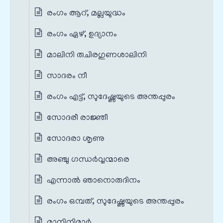
രംഗം ആറ്, മല്ലയുദ്ധം
രംഗം ഏഴ്, ഉദ്യാനം
മാലിനി രുചിരഗുണശാലിനി
സാദരം നീ
രംഗം എട്ട്, സുദേഷ്ണയുടെ അന്തപ്പുരം
സോദരീ രാജ്ഞീ
സോദരാ ശൃണു
അഞ്ചു ഗന്ധർവ്വന്മാരെ
എന്നാൽ ഞാനൊരുദിനം
രംഗം ഒമ്പത്, സുദേഷ്ണയുടെ അന്തപ്പുരം