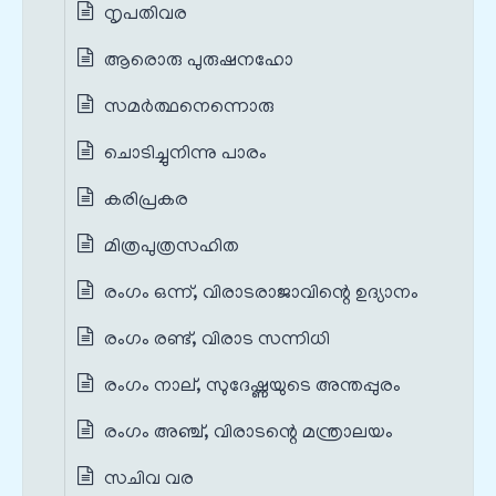
നൃപതിവര
ആരൊരു പുരുഷനഹോ
സമര്‍ത്ഥനെന്നൊരു
ചൊടി‍ച്ചുനിന്നു പാരം
കരിപ്രകര
മിത്രപുത്രസഹിത
രംഗം ഒന്ന്, വിരാടരാജാവിന്റെ ഉദ്യാനം
രംഗം രണ്ട്, വിരാട സന്നിധി
രംഗം നാല്, സുദേഷ്ണയുടെ അന്തപ്പുരം
രംഗം അഞ്ച്, വിരാടന്റെ മന്ത്രാലയം
സചിവ വര