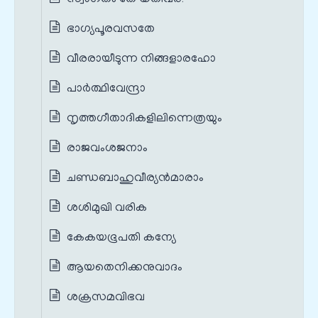
സ്വാഗതം തേ യതിവര!
ഭാഗ്യപൂരവസതേ
വീരരായീടുന്ന നിങ്ങളാരഹോ
പാര്‍ത്ഥിവേന്ദ്രാ
നൃത്തഗീതാദികളിലിന്നെത്രയും
രാജവംശജനാം
ചണ്ഡബാഹുവീര്യന്‍മാരാം
ശശിമുഖി വരിക
കേകയഭൂപതി കന്യേ
ആയതെനിക്കനുവാദം
ശക്രസമവിഭവ