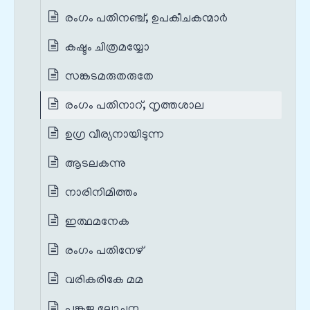
രംഗം പതിനഞ്ച്, ഉപകീചകന്മാർ
കഷ്ടം ചിത്രമയ്യോ
സങ്കടമരുതരുതേ
രംഗം പതിനാറ്, നൃത്തശാല
ഉഗ്ര വീര്യനായിടുന്ന
ആടലകന്നു
നാരിനിമിത്തം
ഇത്ഥമനേക
രംഗം പതിനേഴ്
വരികരികേ മമ