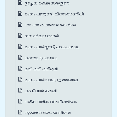
ദൃപ്തേന രക്ഷസേന്ദ്രേണ
രംഗം പന്ത്രണ്ട്, വിരാടസന്നിധി
ഹാ ഹാ മഹാരാജ കേൾക്ക
ഗന്ധർവ്വാഃ സന്തി
രംഗം പതിമൂന്ന്, പാചകശാല
കാന്താ കൃപാലോ
മതി മതി മതിമുഖി
രംഗം പതിനാല്, നൃത്തശാല
കണ്ടിവാർ കുഴലീ
വരിക വരിക വിരവിലരികെ
ആരെടാ ഭയം വെടിഞ്ഞു