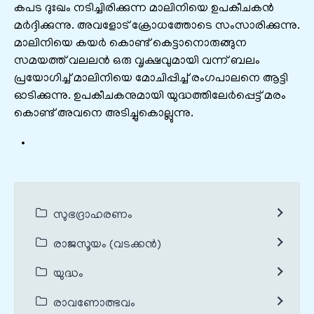
കപട ദുഃഖം നടിച്ചിരിക്കുന്ന മാലിനിയെ ഉപകീചകൻ
മർദ്ദിക്കുന്നു. അവളോട് ക്രോധത്തോടെ സംസാരിക്കുന്നു.
മാലിനിയെ കയർ കൊണ്ട് കെട്ടാനൊരുങ്ങുന
സമയത്ത് വലലൻ ഒരു വൃക്ഷവുമായി വന്ന് ബലം
പ്രയോഗിച്ച് മാലിനിയെ മോചിപ്പിച്ച് രംഗപാലനെ ആട്ടി
ഓടിക്കുന്നു. ഉപകീചകനുമായി യുദ്ധത്തിലേർപ്പെട്ട് മരം
കൊണ്ട് അവനെ അടിച്ചുകൊല്ലുന്നു.
സുഭദ്രാഹരണം
രാജസൂയം (വടക്കൻ)
യുദ്ധം
രാവണോത്ഭവം