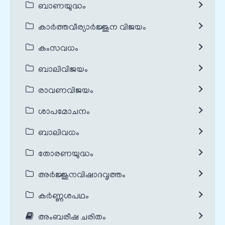
ബാണയുദ്ധം
കാർത്തവീര്യാർജ്ജുന വിജയം
കംസവധം
ബാലിവിജയം
രാവണവിജയം
ശാപമോചനം
ബാലിവധം
തോരണയുദ്ധം
അർജ്ജുനവിഷാദവൃത്തം
കർണ്ണശപഥം
അംബരീഷ ചരിതം