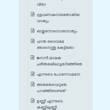
വീരാ
ശ്രവണകുഠാരമതാകിയ
വാക്യം
ഓതുന്നേനൊരുസത്യം
ഹന്ത ദൈവമേ
ഞാനെന്തു കേട്ടിതോ
ജനനീ മാമക
ചരിതമഖിലവുമറിഞ്ഞിതേ
എന്നുടെ പോന്നോമനേ
അരുതേവെറുതേ
പറഞ്ഞിടേണ്ടത്
ഉണ്ണീ എന്നുടെ
കണ്ണിലുണ്ണീ