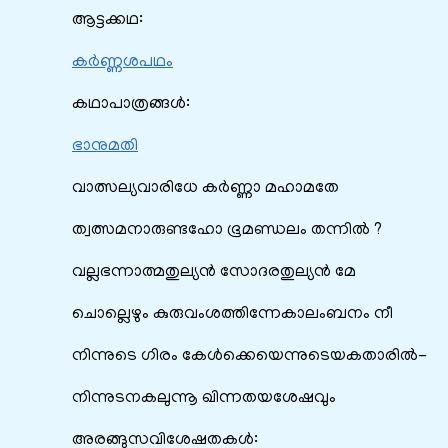
ആട്ടക്കഥ:
കർണ്ണശപഥം
കഥാപാത്രങ്ങൾ:
ഭാനുമതി
വാത്സല്യവാരിധേ കര്‍ണ്ണാ മഹാമതേ
ത്വത്സമനാരുണ്ടഹോ ഭൂമണ്ഡലം തന്നില്‍ ?
വല്ലഭന്നാത്മതുല്യന്‍ സോദരതുല്യന്‍ മേ
ചൊല്ലെഴും കുരുവംശത്തിന്നേകാലംബനം നീ
നിന്നുടെ ഗിരം കേള്‍ക്കെയെന്നുടെയകതാരില്‍-
നിന്നുടനകലുന്നൂ ഖിന്നതയശേഷവും
അരങ്ങുസവിശേഷതകൾ: