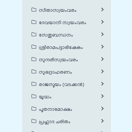
സീതാസ്വയംവരം
ദേവയാനി സ്വയംവരം
സേതുബന്ധനം
ശ്രീരാമപട്ടാഭിഷേകം
സുന്ദരീസ്വയംവരം
സുഭദ്രാഹരണം
രാജസൂയം (വടക്കൻ)
യുദ്ധം
പൂതനാമോക്ഷം
പ്രഹ്ലാദ ചരിതം