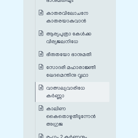
ഭാനുമതിയും
കാതരവിലോചനേ
കാതരയാകുവാന്‍
ആര്യപുത്രാ കേള്‍ക്ക
വീര്യജലനിധേ
ഭീരുതയോ ഭാനുമതീ
സോദരീ മഹാരാജ്ഞീ
ഖേദമെന്തിനു വൃഥാ
വാത്സല്യവാരിധേ
കര്‍ണ്ണാ
കാലിണ
കൈതൊഴുതീടുന്നേന്‍
അഗ്രജ
രംഗം 2 കർണ്ണനും