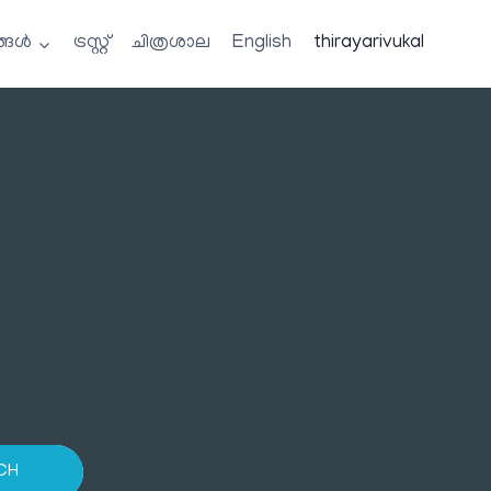
്ങൾ
ട്രസ്റ്റ്
ചിത്രശാല
English
thirayarivukal