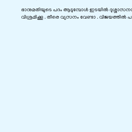
ഭാനുമതിയുടെ പദം ആടുമ്പോൾ ഇടയിൽ ദുശ്ശാസനൻ പ്
വിശ്രമിക്കൂ . തീരെ വ്യസനം വേണ്ടാ . വിജയത്തില്‍ പ