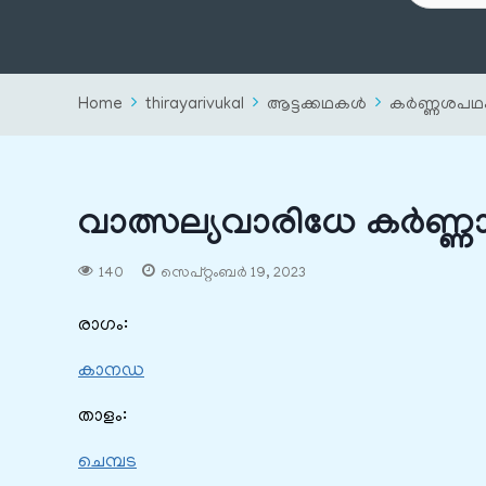
Home
thirayarivukal
ആട്ടക്കഥകൾ
കർണ്ണശപഥ
വാത്സല്യവാരിധേ കര്‍ണ്ണ
140
സെപ്റ്റംബർ 19, 2023
രാഗം:
കാനഡ
താളം:
ചെമ്പട