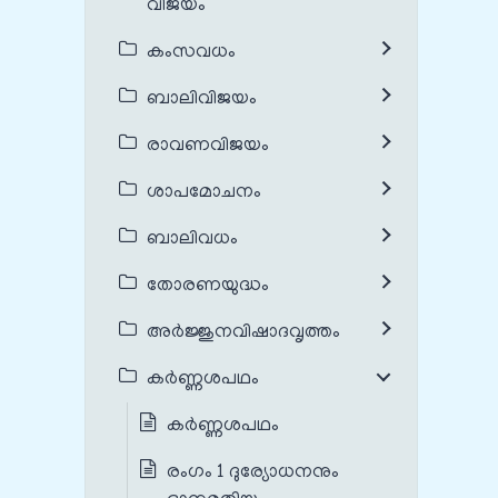
വിജയം
കംസവധം
ബാലിവിജയം
രാവണവിജയം
ശാപമോചനം
ബാലിവധം
തോരണയുദ്ധം
അർജ്ജുനവിഷാദവൃത്തം
കർണ്ണശപഥം
കർണ്ണശപഥം
രംഗം 1 ദുര്യോധനനും