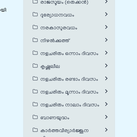
രാജസൂയം (തെക്കൻ)
ോയി
ദുര്യോധനവധം
നരകാസുരവധം
നിഴൽക്കുത്ത്
നളചരിതം ഒന്നാം ദിവസം
കൃഷ്ണലീല
നളചരിതം രണ്ടാം ദിവസം
നളചരിതം മൂന്നാം ദിവസം
നളചരിതം നാലാം ദിവസം
ബാണയുദ്ധം
കാർത്തവീര്യാർജ്ജുന