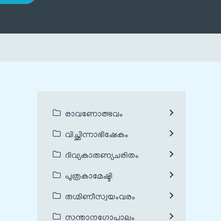
രാവണോത്ഭവം
വിച്ഛിന്നാഭിഷേകം
ദിവ്യകാരുണ്യചരിതം
പുത്രകാമേഷ്ടി
രുഗ്മിണീസ്വയംവരം
സന്താനഗോപാലം