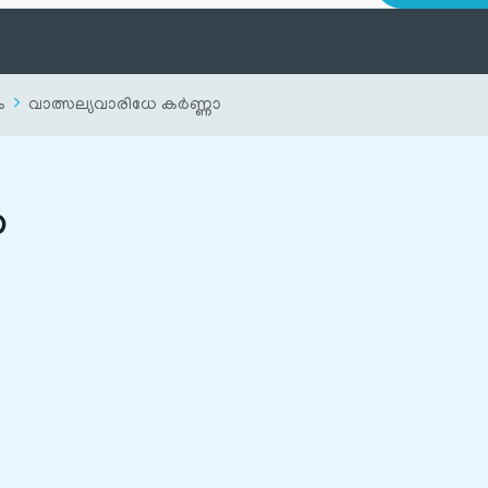
ം
വാത്സല്യവാരിധേ കര്‍ണ്ണാ
ാ