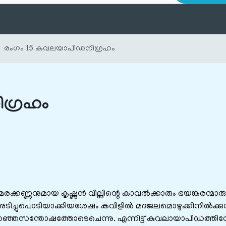
രംഗം 15 കുവലയാപീഡനിഗ്രഹം
ഗ്രഹം
ക്കണ്ണനുമായ കൃഷ്ണൻ വില്ലിന്റെ കാവൽക്കാരും ഭയങ്കരന്മാ
അടിച്ചുപൊടിയാക്കിയശേഷം കവിളിൽ മദജലമൊഴുക്കിനിൽക്കുന
ിറഞ്ഞസന്തോഷത്തോടെചെന്നു. എന്നിട്ട് കുവലായാപീഡത്തിന