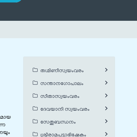
രുഗ്മിണീസ്വയംവരം
സന്താനഗോപാലം
സീതാസ്വയംവരം
ദേവയാനി സ്വയംവരം
രുമായ
സേതുബന്ധനം
്ന
േയും
ശ്രീരാമപട്ടാഭിഷേകം