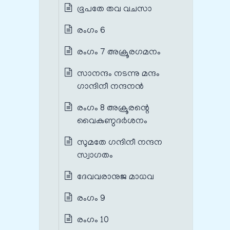
ഭൂപതേ തവ വചസാ
രംഗം 6
രംഗം 7 അക്രൂരഗമനം
സാനന്ദം നടന്നു മന്ദം
ഗാന്ദിനീ നന്ദനൻ
രംഗം 8 അക്രൂരന്റെ
വൈകുണ്ഠദർശനം
സുമതേ ഗന്ദിനീ നന്ദന
സ്വാഗതം
ദേവവരാനുജ മാധവ
രംഗം 9
രംഗം 10