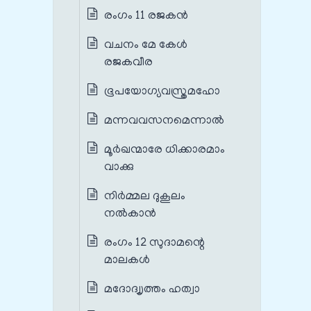
രംഗം 11 രജകൻ
വചനം മേ കേൾ
രജകവീര
ഭൂപയോഗ്യവസ്ത്രമഹോ
മന്നവവസനമെന്നാൽ
മൂർഖന്മാരേ ധിക്കാരമാം
വാക്കു
നിർമ്മല ദുകൂലം
നൽകാൻ
രംഗം 12 സുദാമന്റെ
മാലകൾ
മദോദ്വൃത്തം ഹത്വാ