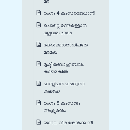
മാ
രംഗം 4 കംസരാജധാനി
ചൊല്ലെഴുന്നുള്ളൊരു
മല്ലവരന്മാരേ
കേൾക്കധരാധിപതേ
മാമക
മുഷ്ടികബാഹുബലം
കാണുകിൽ
ഹസ്തിപനഹമധുനാ
കലഹേ
രംഗം 5 കംസനും
അക്രൂരനും
യാദവ വീര കേൾക്ക നീ