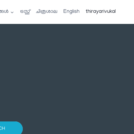
്ങൾ
ട്രസ്റ്റ്
ചിത്രശാല
English
thirayarivukal