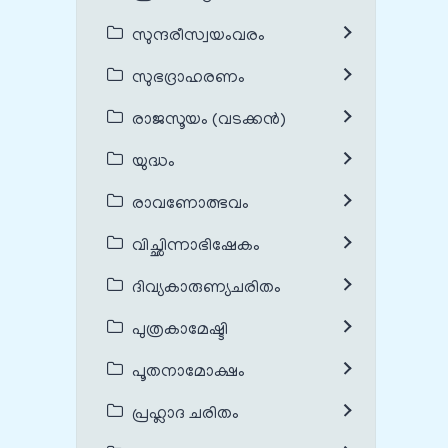
സുന്ദരീസ്വയംവരം
സുഭദ്രാഹരണം
രാജസൂയം (വടക്കൻ)
യുദ്ധം
രാവണോത്ഭവം
വിച്ഛിന്നാഭിഷേകം
ദിവ്യകാരുണ്യചരിതം
പുത്രകാമേഷ്ടി
പൂതനാമോക്ഷം
പ്രഹ്ലാദ ചരിതം