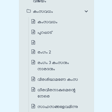
വിജയം
കംസവധം
കംസവധം
പുറപ്പാട്
രംഗം 2
രംഗം 3 കംസനും
നാരദനും
വീരശിഖാമണേ കംസ
ധീരവീരനാകുമെന്റെ
നേരെ
സാഹസങ്ങളേവമിന്നു