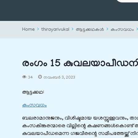
Home
thirayarivukal
ആട്ടക്കഥകൾ
കംസവധം
രംഗം 15 കുവലയാപീഡനി
34
നവംബർ 3, 2023
ആട്ടക്കഥ:
കംസവധം
ബലരാമാനുജനും, വിശിഷ്ടമായ യശസ്സുള്ളവനും, താമര
കംസകിങ്കരന്മാരെ വില്ലിന്റെ കഷണങ്ങൾകൊണ്ട് 
കുവലയാപീഡമെന്ന ഗജവീരന്റെ സമീപത്തേയ്ക്ക് ന