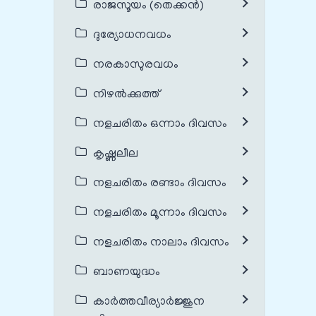
രാജസൂയം (തെക്കൻ)
ദുര്യോധനവധം
നരകാസുരവധം
നിഴൽക്കുത്ത്
നളചരിതം ഒന്നാം ദിവസം
കൃഷ്ണലീല
നളചരിതം രണ്ടാം ദിവസം
നളചരിതം മൂന്നാം ദിവസം
നളചരിതം നാലാം ദിവസം
ബാണയുദ്ധം
കാർത്തവീര്യാർജ്ജുന