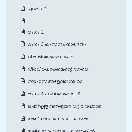
പുറപ്പാട്
രംഗം 2
രംഗം 3 കംസനും നാരദനും
വീരശിഖാമണേ കംസ
ധീരവീരനാകുമെന്റെ നേരെ
സാഹസങ്ങളേവമിന്നു മാ
രംഗം 4 കംസരാജധാനി
ചൊല്ലെഴുന്നുള്ളൊരു മല്ലവരന്മാരേ
കേൾക്കധരാധിപതേ മാമക
മുഷ്ടികബാഹുബലം കാണുകിൽ