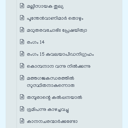
മല്ലീസായക തുല്യ
പൂന്തേൻവാണിമാർ തൊഴും
മധുതരവചോഭിഃ പ്രേഷയിത്വാ
രംഗം 14
രംഗം 15 കുവലയാപീഡനിഗ്രഹം
കൊമ്പനാന വന്നു നിൽക്കുന്നു
മത്തഗജകന്ധരത്തിൽ
സുസ്ഥിതനാകുന്നൊരു
തമ്പുരാന്റെ കൽപ്പനയാൽ
ഭൂമിപന്നു കാഴച്ചവച്ചു
കാനനചരന്മാർക്കുണ്ടോ