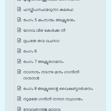
ഹസ്തിപനഹമധുനാ കലഹേ
രംഗം 5 കംസനും അക്രൂരനും
യാദവ വീര കേൾക്ക നീ
ഭൂപതേ തവ വചസാ
രംഗം 6
രംഗം 7 അക്രൂരഗമനം
സാനന്ദം നടന്നു മന്ദം ഗാന്ദിനീ
നന്ദനൻ
രംഗം 8 അക്രൂരന്റെ വൈകുണ്ഠദർശനം
സുമതേ ഗന്ദിനീ നന്ദന സ്വാഗതം
ദേവവരാനുജ മാധവ