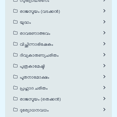
സുഭദ്രാഹരണം
രാജസൂയം (വടക്കൻ)
യുദ്ധം
രാവണോത്ഭവം
വിച്ഛിന്നാഭിഷേകം
ദിവ്യകാരുണ്യചരിതം
പുത്രകാമേഷ്ടി
പൂതനാമോക്ഷം
പ്രഹ്ലാദ ചരിതം
രാജസൂയം (തെക്കൻ)
ദുര്യോധനവധം