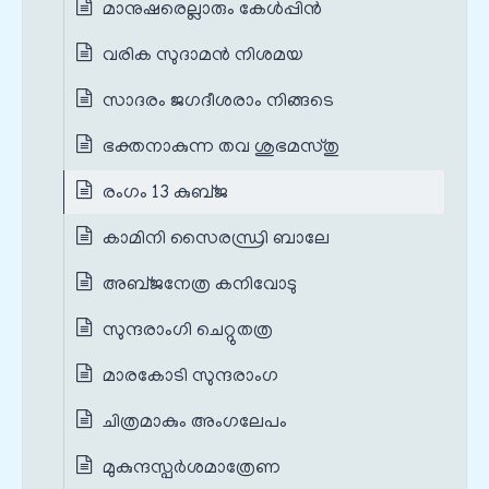
മാനുഷരെല്ലാരും കേൾപ്പിൻ
വരിക സുദാമൻ നിശമയ
സാദരം ജഗദീശരാം നിങ്ങടെ
ഭക്തനാകുന്ന തവ ശുഭമസ്തു
രംഗം 13 കുബ്ജ
കാമിനി സൈരന്ധ്രി ബാലേ
അബ്ജനേത്ര കനിവോടു
സുന്ദരാംഗി ചെറ്റുതത്ര
മാരകോടി സുന്ദരാംഗ
ചിത്രമാകും അംഗലേപം
മുകുന്ദസ്പർശമാത്രേണ