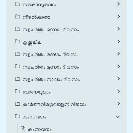
നരകാസുരവധം
നിഴൽക്കുത്ത്
നളചരിതം ഒന്നാം ദിവസം
കൃഷ്ണലീല
നളചരിതം രണ്ടാം ദിവസം
നളചരിതം മൂന്നാം ദിവസം
നളചരിതം നാലാം ദിവസം
ബാണയുദ്ധം
കാർത്തവീര്യാർജ്ജുന വിജയം
കംസവധം
കംസവധം