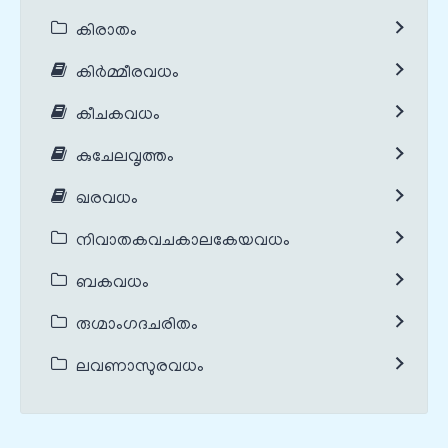
കിരാതം
കിർമ്മീരവധം
കീചകവധം
കുചേലവൃത്തം
ഖരവധം
നിവാതകവചകാലകേയവധം
ബകവധം
രുഗ്മാംഗദചരിതം
ലവണാസുരവധം