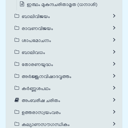
ഇത്ഥം മുകുന്ദചരിതാമൃത (ധനാശി)
ബാലിവിജയം
രാവണവിജയം
ശാപമോചനം
ബാലിവധം
തോരണയുദ്ധം
അർജ്ജുനവിഷാദവൃത്തം
കർണ്ണശപഥം
അംബരീഷ ചരിതം
ഉത്തരാസ്വയംവരം
കല്യാണസൗഗന്ധികം