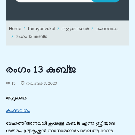
Home
thirayarivukal
ആട്ടക്കഥകൾ
കംസവധം
രംഗം 13 കുബ്ജ
രംഗം 13 കുബ്ജ
15
നവംബർ 3, 2023
ആട്ടക്കഥ:
കംസവധം
ദേഹത്ത് അനവധി കൂനുള്ള കുബ്ജ എന്ന സ്ത്രീയുടെ
ശരീരം, ശ്രീകൃഷ്ണൻ സാധാരണപോലെ ആക്കുന്നു.