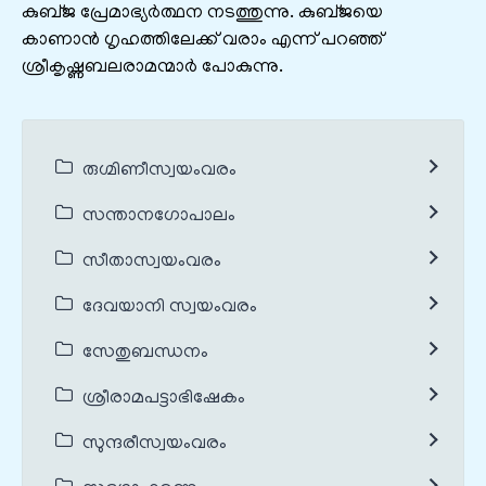
കുബ്ജ പ്രേമാഭ്യർത്ഥന നടത്തുന്നു. കുബ്ജയെ
കാണാൻ ഗൃഹത്തിലേക്ക് വരാം എന്ന് പറഞ്ഞ്
ശ്രീകൃഷ്ണബലരാമന്മാർ പോകുന്നു.
രുഗ്മിണീസ്വയംവരം
സന്താനഗോപാലം
സീതാസ്വയംവരം
ദേവയാനി സ്വയംവരം
സേതുബന്ധനം
ശ്രീരാമപട്ടാഭിഷേകം
സുന്ദരീസ്വയംവരം