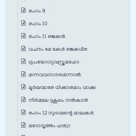
രംഗം 9
രംഗം 10
രംഗം 11 രജകൻ
വചനം മേ കേൾ രജകവീര
ഭൂപയോഗ്യവസ്ത്രമഹോ
മന്നവവസനമെന്നാൽ
മൂർഖന്മാരേ ധിക്കാരമാം വാക്കു
നിർമ്മല ദുകൂലം നൽകാൻ
രംഗം 12 സുദാമന്റെ മാലകൾ
മദോദ്വൃത്തം ഹത്വാ