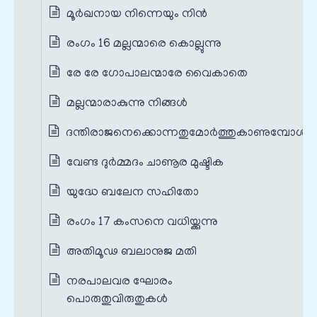
മൂർഖനായ നിന്നെയും നിൻ
രംഗം 16 മല്ലന്മാരെ കൊല്ലുന്നു
രേ രേ ഗോപാലന്മാരേ വൈകാതെ
മല്ലന്മാരാകുന്നു നിങ്ങൾ
ദന്തിരാജനെക്കൊന്നതുമോർത്തുകാണുമ്പോൾ
വേണ്ട ദുർമ്മദം ചാണൂര മുഷ്ടിക
യുദ്ധേ ബലേന സഹിതോ
രംഗം 17 കംസനെ വധിയ്ക്കുന്നു
അതിമൂഢ ബലാനുജ മതി
നരപാലവര ഘോരം
പൊരുതുവിരുതുകൾ