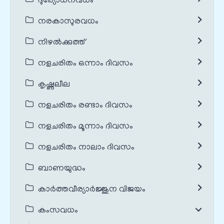
ദുര്യോധനവധം
നരകാസുരവധം
നിഴൽക്കുത്ത്
നളചരിതം ഒന്നാം ദിവസം
കൃഷ്ണലീല
നളചരിതം രണ്ടാം ദിവസം
നളചരിതം മൂന്നാം ദിവസം
നളചരിതം നാലാം ദിവസം
ബാണയുദ്ധം
കാർത്തവീര്യാർജ്ജുന വിജയം
കംസവധം