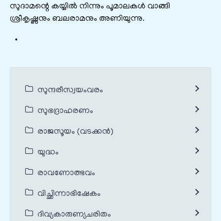
സുദാമന്റെ കയ്യിൽ നിന്നും പൂമാലകൾ വാങ്ങി
ശ്രീകൃഷ്ണനും ബലരാമനും അണിയുന്നു.
സുന്ദരീസ്വയംവരം
സുഭദ്രാഹരണം
രാജസൂയം (വടക്കൻ)
യുദ്ധം
രാവണോത്ഭവം
വിച്ഛിന്നാഭിഷേകം
ദിവ്യകാരുണ്യചരിതം