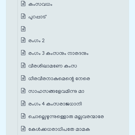
കംസവധം
പുറപ്പാട്
രംഗം 2
രംഗം 3 കംസനും നാരദനും
വീരശിഖാമണേ കംസ
ധീരവീരനാകുമെന്റെ നേരെ
സാഹസങ്ങളേവമിന്നു മാ
രംഗം 4 കംസരാജധാനി
ചൊല്ലെഴുന്നുള്ളൊരു മല്ലവരന്മാരേ
കേൾക്കധരാധിപതേ മാമക