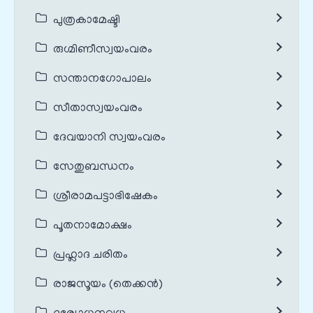
പുത്രകാമേഷ്ടി
രുഗ്മിണീസ്വയംവരം
സന്താനഗോപാലം
സീതാസ്വയംവരം
ദേവയാനി സ്വയംവരം
സേതുബന്ധനം
ശ്രീരാമപട്ടാഭിഷേകം
പൂതനാമോക്ഷം
പ്രഹ്ലാദ ചരിതം
രാജസൂയം (തെക്കൻ)