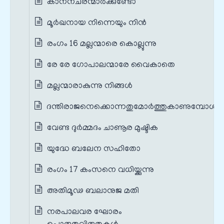
കാനനചരന്മാർക്കുണ്ടോ
മൂർഖനായ നിന്നെയും നിൻ
രംഗം 16 മല്ലന്മാരെ കൊല്ലുന്നു
രേ രേ ഗോപാലന്മാരേ വൈകാതെ
മല്ലന്മാരാകുന്നു നിങ്ങൾ
ദന്തിരാജനെക്കൊന്നതുമോർത്തുകാണുമ്പോൾ
വേണ്ട ദുർമ്മദം ചാണൂര മുഷ്ടിക
യുദ്ധേ ബലേന സഹിതോ
രംഗം 17 കംസനെ വധിയ്ക്കുന്നു
അതിമൂഢ ബലാനുജ മതി
നരപാലവര ഘോരം