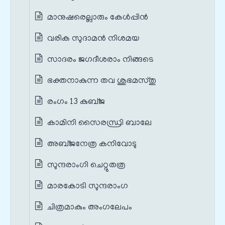
മാനുഷരെല്ലാരും കേൾപ്പിൻ
വരിക സുദാമൻ നിശമയ
സാദരം ജഗദീശരാം നിങ്ങടെ
ഭക്തനാകുന്ന തവ ശുഭമസ്തു
രംഗം 13 കുബ്ജ
കാമിനി സൈരന്ധ്രി ബാലേ
അബ്ജനേത്ര കനിവോടു
സുന്ദരാംഗി ചെറ്റുതത്ര
മാരകോടി സുന്ദരാംഗ
ചിത്രമാകും അംഗലേപം