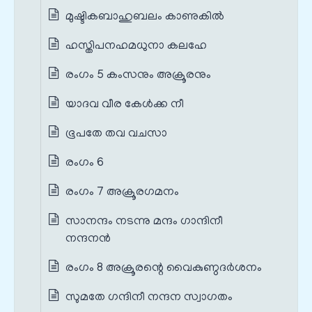
മുഷ്ടികബാഹുബലം കാണുകിൽ
ഹസ്തിപനഹമധുനാ കലഹേ
രംഗം 5 കംസനും അക്രൂരനും
യാദവ വീര കേൾക്ക നീ
ഭൂപതേ തവ വചസാ
രംഗം 6
രംഗം 7 അക്രൂരഗമനം
സാനന്ദം നടന്നു മന്ദം ഗാന്ദിനീ
നന്ദനൻ
രംഗം 8 അക്രൂരന്റെ വൈകുണ്ഠദർശനം
സുമതേ ഗന്ദിനീ നന്ദന സ്വാഗതം