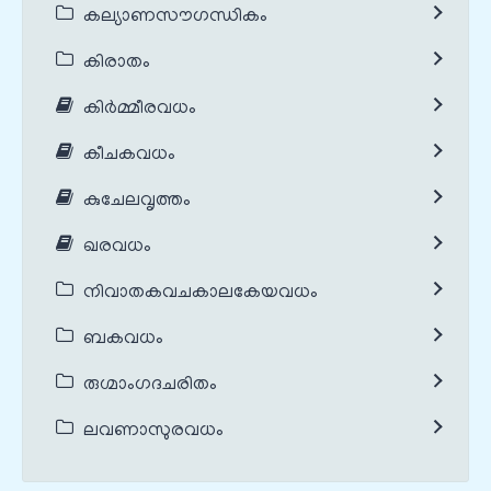
കല്യാണസൗഗന്ധികം
കിരാതം
കിർമ്മീരവധം
കീചകവധം
കുചേലവൃത്തം
ഖരവധം
നിവാതകവചകാലകേയവധം
ബകവധം
രുഗ്മാംഗദചരിതം
ലവണാസുരവധം