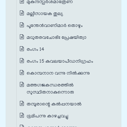
മുകുന്ദസ്പർശമാത്രേണ
മല്ലീസായക തുല്യ
പൂന്തേൻവാണിമാർ തൊഴും
മധുതരവചോഭിഃ പ്രേഷയിത്വാ
രംഗം 14
രംഗം 15 കുവലയാപീഡനിഗ്രഹം
കൊമ്പനാന വന്നു നിൽക്കുന്നു
മത്തഗജകന്ധരത്തിൽ
സുസ്ഥിതനാകുന്നൊരു
തമ്പുരാന്റെ കൽപ്പനയാൽ
ഭൂമിപന്നു കാഴച്ചവച്ചു