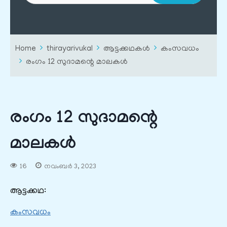
Home
thirayarivukal
ആട്ടക്കഥകൾ
കംസവധം
രംഗം 12 സുദാമന്റെ മാലകൾ
രംഗം 12 സുദാമന്റെ
മാലകൾ
16
നവംബർ 3, 2023
ആട്ടക്കഥ:
കംസവധം