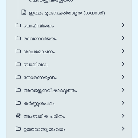
പൊരുതുവിരുതുകൾ
ഇത്ഥം മുകുന്ദചരിതാമൃത (ധനാശി)
ബാലിവിജയം
രാവണവിജയം
ശാപമോചനം
ബാലിവധം
തോരണയുദ്ധം
അർജ്ജുനവിഷാദവൃത്തം
കർണ്ണശപഥം
അംബരീഷ ചരിതം
ഉത്തരാസ്വയംവരം