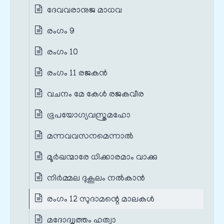
ദേവവരാനുജ മാധവ
രംഗം 9
രംഗം 10
രംഗം 11 രജകൻ
വചനം മേ കേൾ രജകവീര
ഭൂപയോഗ്യവസ്ത്രമഹോ
മന്നവവസനമെന്നാൽ
മൂർഖന്മാരേ ധിക്കാരമാം വാക്കു
നിർമ്മല ദുകൂലം നൽകാൻ
രംഗം 12 സുദാമന്റെ മാലകൾ
മദോദ്വൃത്തം ഹത്വാ