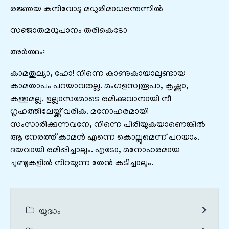
രജ്ഞയ കനിവോടു മധുരിമാധരന്തന്നിൽ
സഞ്ജാതമധുപാനം തരികെടോ
അർത്ഥം:
കാമതുല്യാ, ഹോ! നിന്നെ കാണുകായാലുണ്ടായ
കാമതാപം പറയാവതല്ല. മംഗളസ്വരൂപാ, കൃഷ്ണാ,
കള്ളമല്ല. ഉല്ലാസമോടെ രമിക്കുവാനായി നീ
ഗൃഹത്തിലേയ്ക്ക് വരിക. മനോഹരമായി
സംസാരിക്കുന്നവനേ, നിന്നെ പിരിയുകയാണെങ്കിൽ
ആ നേരത്ത് കാമൻ എന്നെ കൊല്ലുമെന്ന് പറയാം.
ദയവായി രമിപ്പിച്ചാലും. എടോ, മനോഹരമായ
ചുണ്ടുകളിൽ നിറയുന്ന തേൻ കുടിച്ചാലും.
യുദ്ധം