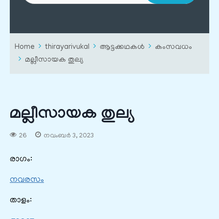
Home
thirayarivukal
ആട്ടക്കഥകൾ
കംസവധം
മല്ലീസായക തുല്യ
മല്ലീസായക തുല്യ
26
നവംബർ 3, 2023
രാഗം:
നവരസം
താളം: