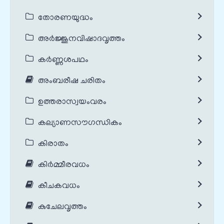
തോരണയുദ്ധം
അർജ്ജുനവിഷാദവൃത്തം
കർണ്ണശപഥം
അംബരീഷ ചരിതം
ഉത്തരാസ്വയംവരം
കല്യാണസൗഗന്ധികം
കിരാതം
കിർമ്മീരവധം
കീചകവധം
കുചേലവൃത്തം