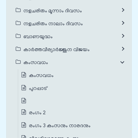
നളചരിതം മൂന്നാം ദിവസം
നളചരിതം നാലാം ദിവസം
ബാണയുദ്ധം
കാർത്തവീര്യാർജ്ജുന വിജയം
കംസവധം
കംസവധം
പുറപ്പാട്
രംഗം 2
രംഗം 3 കംസനും നാരദനും