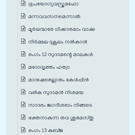
ഭൂപയോഗ്യവസ്ത്രമഹോ
മന്നവവസനമെന്നാൽ
മൂർഖന്മാരേ ധിക്കാരമാം വാക്കു
നിർമ്മല ദുകൂലം നൽകാൻ
രംഗം 12 സുദാമന്റെ മാലകൾ
മദോദ്വൃത്തം ഹത്വാ
മാനുഷരെല്ലാരും കേൾപ്പിൻ
വരിക സുദാമൻ നിശമയ
സാദരം ജഗദീശരാം നിങ്ങടെ
ഭക്തനാകുന്ന തവ ശുഭമസ്തു
രംഗം 13 കുബ്ജ