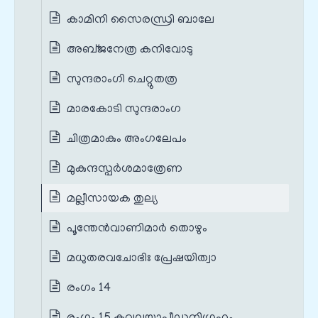
കാമിനി സൈരന്ധ്രി ബാലേ
അബ്ജനേത്ര കനിവോടു
സുന്ദരാംഗി ചെറ്റുതത്ര
മാരകോടി സുന്ദരാംഗ
ചിത്രമാകും അംഗലേപം
മുകുന്ദസ്പർശമാത്രേണ
മല്ലീസായക തുല്യ
പൂന്തേൻവാണിമാർ തൊഴും
മധുതരവചോഭിഃ പ്രേഷയിത്വാ
രംഗം 14