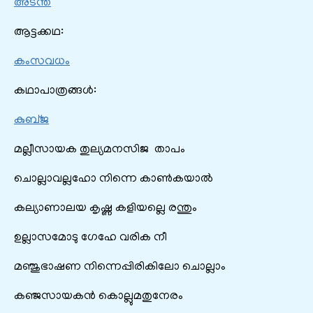
അടന്ത
ആട്ടക്കഥ:
കംസവധം
കഥാപാത്രങ്ങൾ:
കുബ്ജ
മല്ലീസായക തുല്യമനസിജ താപം
ചൊല്ലാവല്ലഹോ നിന്നെ കാൺകയാൽ
കല്യാണാലയ കൃഷ്ണ കളിയല്ലെ രന്തും
ഉല്ലാസമോടു ഗേഹേ വരിക നീ
മഞ്ജുഭാഷണ നിന്നെപ്പിരികിലോ ചൊല്ലാം
കഞ്ജസായകൻ കൊല്ലുമതുനേരം