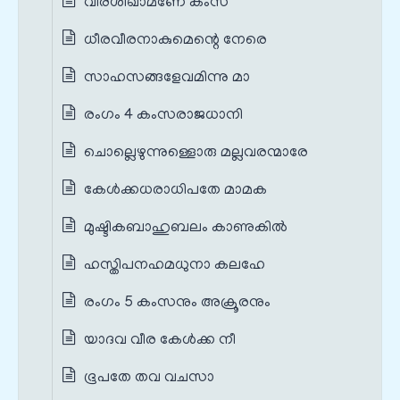
വീരശിഖാമണേ കംസ
ധീരവീരനാകുമെന്റെ നേരെ
സാഹസങ്ങളേവമിന്നു മാ
രംഗം 4 കംസരാജധാനി
ചൊല്ലെഴുന്നുള്ളൊരു മല്ലവരന്മാരേ
കേൾക്കധരാധിപതേ മാമക
മുഷ്ടികബാഹുബലം കാണുകിൽ
ഹസ്തിപനഹമധുനാ കലഹേ
രംഗം 5 കംസനും അക്രൂരനും
യാദവ വീര കേൾക്ക നീ
ഭൂപതേ തവ വചസാ