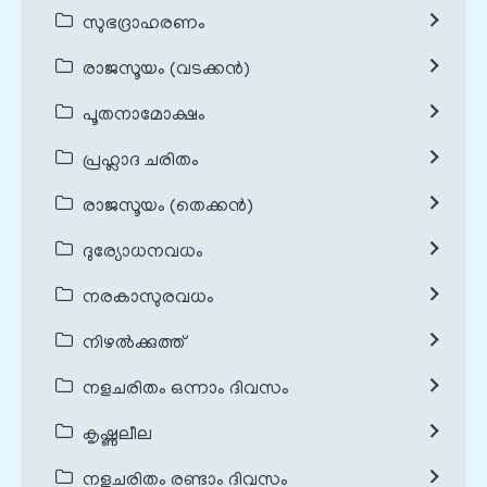
സുഭദ്രാഹരണം
രാജസൂയം (വടക്കൻ)
പൂതനാമോക്ഷം
പ്രഹ്ലാദ ചരിതം
രാജസൂയം (തെക്കൻ)
ദുര്യോധനവധം
നരകാസുരവധം
നിഴൽക്കുത്ത്
നളചരിതം ഒന്നാം ദിവസം
കൃഷ്ണലീല
നളചരിതം രണ്ടാം ദിവസം