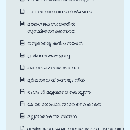
രംഗം 15 കുവലയാപീഡനിഗ്രഹം
കൊമ്പനാന വന്നു നിൽക്കുന്നു
മത്തഗജകന്ധരത്തിൽ
സുസ്ഥിതനാകുന്നൊരു
തമ്പുരാന്റെ കൽപ്പനയാൽ
ഭൂമിപന്നു കാഴച്ചവച്ചു
കാനനചരന്മാർക്കുണ്ടോ
മൂർഖനായ നിന്നെയും നിൻ
രംഗം 16 മല്ലന്മാരെ കൊല്ലുന്നു
രേ രേ ഗോപാലന്മാരേ വൈകാതെ
മല്ലന്മാരാകുന്നു നിങ്ങൾ
ദന്തിരാജനെക്കൊന്നതുമോർത്തുകാണുമ്പോൾ