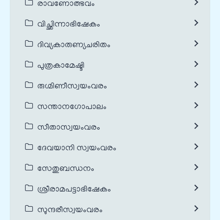
രാവണോത്ഭവം
വിച്ഛിന്നാഭിഷേകം
ദിവ്യകാരുണ്യചരിതം
പുത്രകാമേഷ്ടി
രുഗ്മിണീസ്വയംവരം
സന്താനഗോപാലം
സീതാസ്വയംവരം
ദേവയാനി സ്വയംവരം
സേതുബന്ധനം
ശ്രീരാമപട്ടാഭിഷേകം
സുന്ദരീസ്വയംവരം