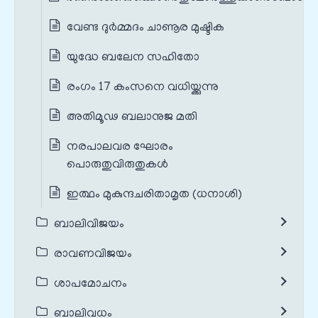
വേണ്ട ദുർമ്മദം ചാണൂര മുഷ്ടിക
യുദ്ധേ ബലേന സഹിതോ
രംഗം 17 കംസനെ വധിയ്ക്കുന്നു
അതിമൂഢ ബലാനുജ മതി
നരപാലവര ഘോരം
പൊരുതുവിരുതുകൾ
ഇത്ഥം മുകുന്ദചരിതാമൃത (ധനാശി)
ബാലിവിജയം
രാവണവിജയം
ശാപമോചനം
ബാലിവധം