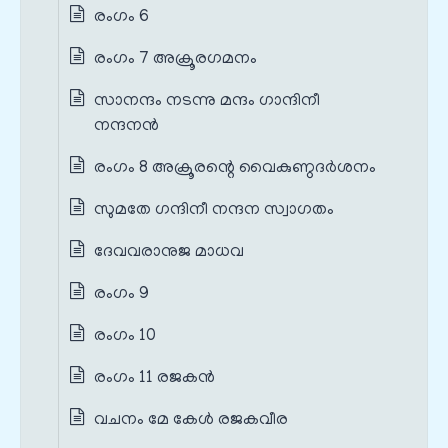
രംഗം 6
രംഗം 7 അക്രൂരഗമനം
സാനന്ദം നടന്നു മന്ദം ഗാന്ദിനീ
നന്ദനൻ
രംഗം 8 അക്രൂരന്റെ വൈകുണ്ഠദർശനം
സുമതേ ഗന്ദിനീ നന്ദന സ്വാഗതം
ദേവവരാനുജ മാധവ
രംഗം 9
രംഗം 10
രംഗം 11 രജകൻ
വചനം മേ കേൾ രജകവീര