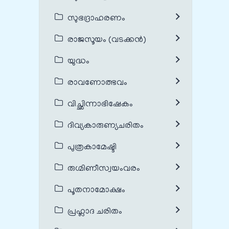
സുഭദ്രാഹരണം
രാജസൂയം (വടക്കൻ)
യുദ്ധം
രാവണോത്ഭവം
വിച്ഛിന്നാഭിഷേകം
ദിവ്യകാരുണ്യചരിതം
പുത്രകാമേഷ്ടി
രുഗ്മിണീസ്വയംവരം
പൂതനാമോക്ഷം
പ്രഹ്ലാദ ചരിതം