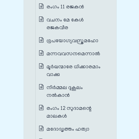
രംഗം 11 രജകൻ
വചനം മേ കേൾ
രജകവീര
ഭൂപയോഗ്യവസ്ത്രമഹോ
മന്നവവസനമെന്നാൽ
മൂർഖന്മാരേ ധിക്കാരമാം
വാക്കു
നിർമ്മല ദുകൂലം
നൽകാൻ
രംഗം 12 സുദാമന്റെ
മാലകൾ
മദോദ്വൃത്തം ഹത്വാ