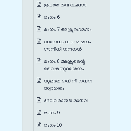
ഭൂപതേ തവ വചസാ
രംഗം 6
രംഗം 7 അക്രൂരഗമനം
സാനന്ദം നടന്നു മന്ദം
ഗാന്ദിനീ നന്ദനൻ
രംഗം 8 അക്രൂരന്റെ
വൈകുണ്ഠദർശനം
സുമതേ ഗന്ദിനീ നന്ദന
സ്വാഗതം
ദേവവരാനുജ മാധവ
രംഗം 9
രംഗം 10