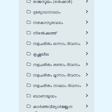
രാജസൂയം (തെക്കൻ)
ദുര്യോധനവധം
നരകാസുരവധം
നിഴൽക്കുത്ത്
നളചരിതം ഒന്നാം ദിവസം
കൃഷ്ണലീല
നളചരിതം രണ്ടാം ദിവസം
നളചരിതം മൂന്നാം ദിവസം
നളചരിതം നാലാം ദിവസം
ബാണയുദ്ധം
കാർത്തവീര്യാർജ്ജുന