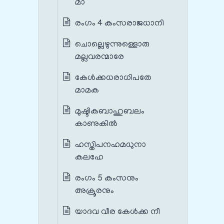
മാ
രംഗം 4 കംസരാജധാനി
ചൊല്ലെഴുന്നുള്ളൊരു
മല്ലവരന്മാരേ
കേൾക്കധരാധിപതേ
മാമക
മുഷ്ടികബാഹുബലം
കാണുകിൽ
ഹസ്തിപനഹമധുനാ
കലഹേ
രംഗം 5 കംസനും
അക്രൂരനും
യാദവ വീര കേൾക്ക നീ