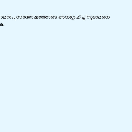
ുദാമനും, സന്തോഷത്തോടെ അനുഗ്രഹിച്ച് സുദാമനെ
നു.