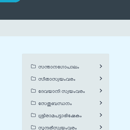
സന്താനഗോപാലം
സീതാസ്വയംവരം
ദേവയാനി സ്വയംവരം
സേതുബന്ധനം
ശ്രീരാമപട്ടാഭിഷേകം
സുന്ദരീസ്വയംവരം