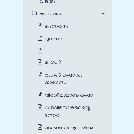
വിജയം
കംസവധം
കംസവധം
പുറപ്പാട്
രംഗം 2
രംഗം 3 കംസനും
നാരദനും
വീരശിഖാമണേ കംസ
ധീരവീരനാകുമെന്റെ
നേരെ
സാഹസങ്ങളേവമിന്നു