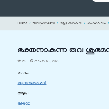
Home
thirayarivukal
ആട്ടക്കഥകൾ
കംസവധം
ഭക്തനാകുന്ന തവ ശുഭമ
24
നവംബർ 3, 2023
രാഗം:
ആനന്ദഭൈരവി
താളം:
അടന്ത