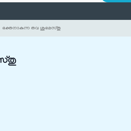
ഭക്തനാകുന്ന തവ ശുഭമസ്തു
സ്തു