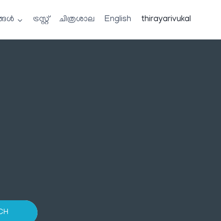
്ങൾ
ട്രസ്റ്റ്
ചിത്രശാല
English
thirayarivukal