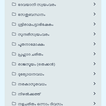
ദേവയാനി സ്വയംവരം
സേതുബന്ധനം
ശ്രീരാമപട്ടാഭിഷേകം
സുന്ദരീസ്വയംവരം
പൂതനാമോക്ഷം
പ്രഹ്ലാദ ചരിതം
രാജസൂയം (തെക്കൻ)
ദുര്യോധനവധം
നരകാസുരവധം
നിഴൽക്കുത്ത്
നളചരിതം ഒന്നാം ദിവസം