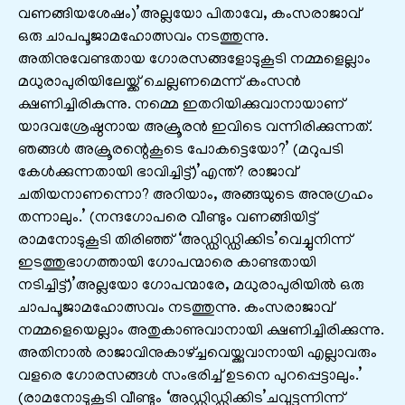
വണങ്ങിയശേഷം)’അല്ലയോ പിതാവേ, കംസരാജാവ്
ഒരു ചാപപൂജാമഹോത്സവം നടത്തുന്നു.
അതിനുവേണ്ടതായ ഗോരസങ്ങളോടുകൂടി നമ്മളെല്ലാം
മധുരാപുരിയിലേയ്ക്ക് ചെല്ലണമെന്ന് കംസൻ
ക്ഷണിച്ചിരികുന്നു. നമ്മെ ഇതറിയിക്കുവാനായാണ്
യാദവശ്രേഷ്ഠനായ അക്രൂരൻ ഇവിടെ വന്നിരിക്കുന്നത്.
ഞങ്ങൾ അക്രൂരന്റെകൂടെ പോകട്ടെയോ?’ (മറുപടി
കേൾക്കുന്നതായി ഭാവിച്ചിട്ട്)’എന്ത്? രാജാവ്
ചതിയനാണന്നൊ? അറിയാം, അങ്ങയുടെ അനുഗ്രഹം
തന്നാലും.’ (നന്ദഗോപരെ വീണ്ടും വണങ്ങിയിട്ട്
രാമനോടുകൂടി തിരിഞ്ഞ് ‘അഡ്ഡിഡ്ഡിക്കിട’വെച്ചുനിന്ന്
ഇടത്തുഭാഗത്തായി ഗോപന്മാരെ കാണ്ടതായി
നടിച്ചിട്ട്)’അല്ലയോ ഗോപന്മാരേ, മധുരാപുരിയിൽ ഒരു
ചാപപൂജാമഹോത്സവം നടത്തുന്നു. കംസരാജാവ്
നമ്മളെയെല്ലാം അതുകാണുവാനായി ക്ഷണിച്ചിരിക്കുന്നു.
അതിനാൽ രാജാവിനുകാഴ്ച്ചവെയ്ക്കുവാനായി എല്ലാവരും
വളരെ ഗോരസങ്ങൾ സംഭരിച്ച് ഉടനെ പുറപ്പെട്ടാലും.’
(രാമനോടുകൂടി വീണ്ടും ‘അഡ്ഡിഡ്ഡിക്കിട’ചവുട്ടന്നിന്ന്