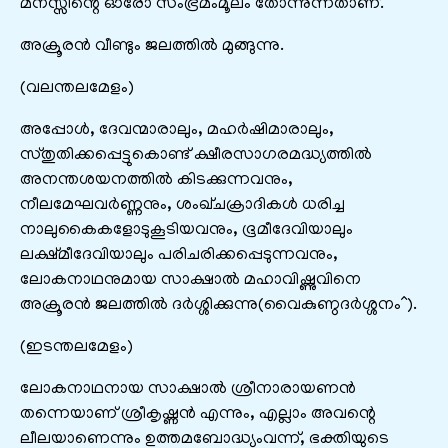
മനസ്സിന്റെ ഓരോ സംഭ്രമംമൂലം തോന്നുന്നതാണ്.’
അക്രൂരൻ വീണ്ടും ജലത്തിൽ മുങ്ങുന്നു.
(വലന്തലമേളം)
അപ്പോൾ, ദേവന്മാരാലും, മഹർഷിമാരാലും,
സ്തുതിക്കപ്പെട്ടുകൊണ്ട് ക്ഷീരസാഗരമദ്ധ്യത്തിൽ
അനന്തശയനത്തിൽ കിടക്കുന്നവനും,
നീലമേഘവർണ്ണനും, ശംഖ്ചക്രാദികൾ ധരിച്ച
നാലുകൈകളോടുകൂടിയവനും, ഭൂമീദേവിയാലും
ലക്ഷ്മീദേവിയാലും പരിചരിക്കപ്പെടുന്നവനും,
ലോകനാഥനുമായ സാക്ഷാൽ മഹാവിഷ്ണുവിനെ
അക്രൂരൻ ജലത്തിൽ ദർശ്ശിക്കുന്നു(വൈകുണ്ഠദർശ്ശനം^).
(ഇടന്തലമേളം)
ലോകനാഥനായ സാക്ഷാൽ ശ്രീനാരായണൻ
തന്നെയാണ് ശ്രീകൃഷ്ണൻ എന്നും, എല്ലാം അവന്റെ
ലീലയാണെന്നും ഉത്തമബോദ്ധ്യംവന്ന്, ഭക്തിയുടെ