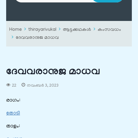
Home
thirayarivukal
ആട്ടക്കഥകൾ
കംസവധം
ദേവവരാനുജ മാധവ
ദേവവരാനുജ മാധവ
22
നവംബർ 3, 2023
രാഗം:
തോടി
താളം: