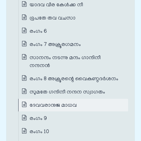
യാദവ വീര കേൾക്ക നീ
ഭൂപതേ തവ വചസാ
രംഗം 6
രംഗം 7 അക്രൂരഗമനം
സാനന്ദം നടന്നു മന്ദം ഗാന്ദിനീ
നന്ദനൻ
രംഗം 8 അക്രൂരന്റെ വൈകുണ്ഠദർശനം
സുമതേ ഗന്ദിനീ നന്ദന സ്വാഗതം
ദേവവരാനുജ മാധവ
രംഗം 9
രംഗം 10