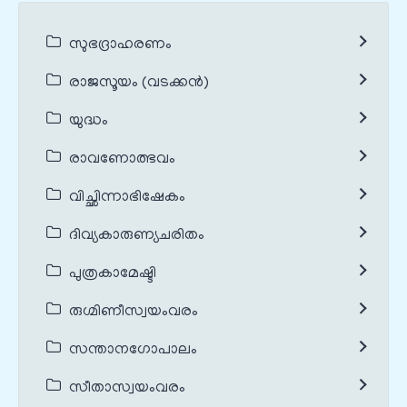
സുഭദ്രാഹരണം
രാജസൂയം (വടക്കൻ)
യുദ്ധം
രാവണോത്ഭവം
വിച്ഛിന്നാഭിഷേകം
ദിവ്യകാരുണ്യചരിതം
പുത്രകാമേഷ്ടി
രുഗ്മിണീസ്വയംവരം
സന്താനഗോപാലം
സീതാസ്വയംവരം