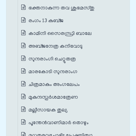
ഭക്തനാകുന്ന തവ ശുഭമസ്തു
രംഗം 13 കുബ്ജ
കാമിനി സൈരന്ധ്രി ബാലേ
അബ്ജനേത്ര കനിവോടു
സുന്ദരാംഗി ചെറ്റുതത്ര
മാരകോടി സുന്ദരാംഗ
ചിത്രമാകും അംഗലേപം
മുകുന്ദസ്പർശമാത്രേണ
മല്ലീസായക തുല്യ
പൂന്തേൻവാണിമാർ തൊഴും
മധുതരവചോഭിഃ പ്രേഷയിത്വാ