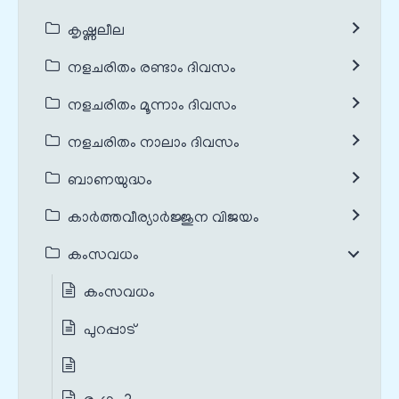
കൃഷ്ണലീല
നളചരിതം രണ്ടാം ദിവസം
നളചരിതം മൂന്നാം ദിവസം
നളചരിതം നാലാം ദിവസം
ബാണയുദ്ധം
കാർത്തവീര്യാർജ്ജുന വിജയം
കംസവധം
കംസവധം
പുറപ്പാട്