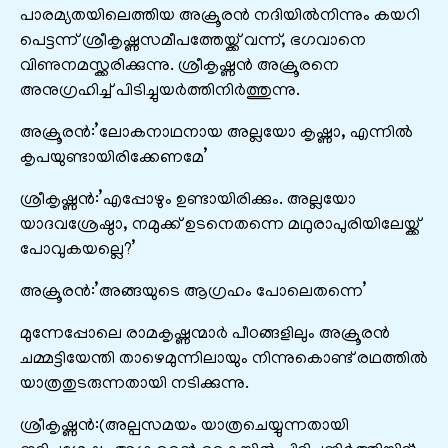
പാരമ്യതയിലെത്തിയ അക്രൂരൻ നദിയിൽനിന്നും കയറി
പെട്ടന്ന് ശ്രീകൃഷ്ണസമീപത്തേയ്ക്ക് വന്ന്, ഭഗവാനെ
വിണുനമസ്ക്കരിക്കുന്നു. ശ്രീകൃഷ്ണൻ അക്രൂരനെ
അനുഗ്രഹിച്ച് പിടിച്ചുയർത്തിനിർത്തുന്നു.
അക്രൂരൻ:’ലോകനാഥനായ അല്ലയോ കൃഷ്ണാ, എന്നിൽ
കൃപയുണ്ടായിരിക്കേണമേ’
ശ്രീകൃഷ്ണൻ:’എപ്പോഴും ഉണ്ടായിരിക്കും. അല്ലയോ
യാദവശ്രേഷ്ഠാ, നമുക്ക് ഉടനെതന്നെ മഥുരാപുരിയിലേയ്ക്ക്
പോവുകയല്ലെ?’
അക്രൂരൻ:’അങ്ങയുടെ ആഗ്രഹം പോലെതന്നെ’
മുന്നേപ്പോലെ രാമകൃഷ്ണന്മാർ പീഠങ്ങളിലും അക്രൂരൻ
ചമ്മട്ടിയേന്തി താഴെമുന്നിലായും നിന്നുകൊണ്ട് രഥത്തിൽ
യാത്രതുടരുന്നതായി നടിക്കുന്നു.
ശ്രീകൃഷ്ണൻ:(അല്പസമയം യാത്രചെയ്യുന്നതായി