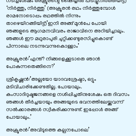
നടിച്ചശേഷം അക്രൂരന്റെ കൈയ്യിൽ പിടിച്ചുനിർത്തിയിട്ട്)
‘നിർത്തു, നിർത്തു’ (അക്രൂരൻ രഥം നിർത്തുമ്പോൾ
രാമനോടൊപ്പം രഥത്തിൽ നിന്നും
താഴെയിറങ്ങിയിട്ട്)’ഇനി അങ്ങ് മുൻപേ പോയി
ഞങ്ങളുടെ ആഗമനവിവരം രാജാവിനെ അറിയിച്ചാലും.
ഞങ്ങൾ ഈ മഥുരാപുരി ചുറ്റിക്കണ്ടുരസിച്ചുകൊണ്ട്
പിന്നാലെ നടന്നുവന്നുകൊള്ളാം’
അക്രൂരൻ:’എന്ത്? നിങ്ങളെക്കൂടാതെ ഞാൻ
പോകുന്നതെങ്ങിനെ?’
ശ്രീകൃഷ്ണൻ:’അല്ലയോ യാദവശ്രേഷ്ഠാ, ഒട്ടും
മടിവിചാരിക്കേണ്ടതില്ല. പോയാലും.
കംസാദിദുഷ്ടജനങ്ങളെ നശിപ്പിച്ചതിനുശേഷം ഒരു ദിവസം
ഞങ്ങൾ തീർച്ചയായും അങ്ങയുടെ ഭവനത്തിലേയ്ക്കുവന്ന്
സൽക്കാരങ്ങൾ സ്വീകരിക്കുന്നുണ്ട്. ഇപ്പോൾ അങ്ങ്
പോയാലും.’
അക്രൂരൻ:’അവിടുത്തെ കല്പനപോലെ’