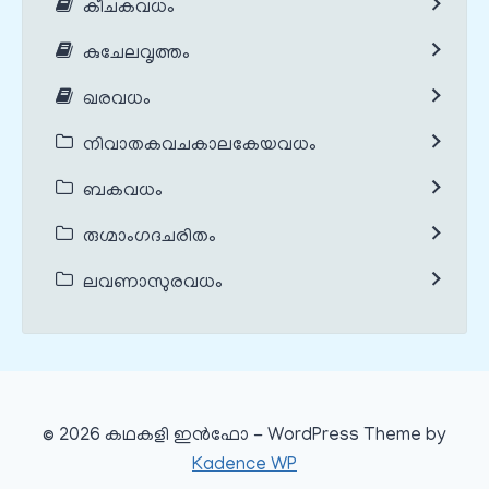
കീചകവധം
കുചേലവൃത്തം
ഖരവധം
നിവാതകവചകാലകേയവധം
ബകവധം
രുഗ്മാംഗദചരിതം
ലവണാസുരവധം
© 2026 കഥകളി ഇൻഫോ - WordPress Theme by
Kadence WP