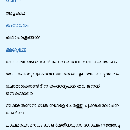
ചെമ്പട
ആട്ടക്കഥ:
കംസവധം
കഥാപാത്രങ്ങൾ:
അക്രൂരൻ
ദേവവരാനുജ മാധവ! ഹേ ബലദേവ സദാ കലയേഹം
താവകപദയുഗള ഭാവനയാ മേ ഭാവുകമഴകൊടു ജാതം
ചൊൽക്കൊണ്ടീടിന കംസനൃപൻ തവ ജനനീ
ജനകന്മാരെ
നിഷ്കരുണൻ ബത നിഗളേ ചേർത്തു പുഷ്കരലോചന
കേൾക്ക
ചാപമഹോത്സവം കാൺമതിനധുനാ ഗോപജനത്തോടു