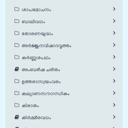
ശാപമോചനം
ബാലിവധം
തോരണയുദ്ധം
അർജ്ജുനവിഷാദവൃത്തം
കർണ്ണശപഥം
അംബരീഷ ചരിതം
ഉത്തരാസ്വയംവരം
കല്യാണസൗഗന്ധികം
കിരാതം
കിർമ്മീരവധം