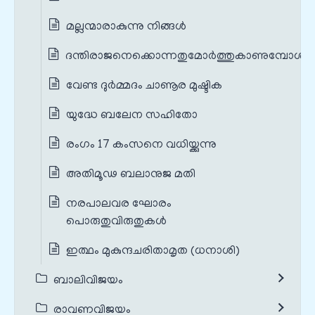
മല്ലന്മാരാകുന്നു നിങ്ങൾ
ദന്തിരാജനെക്കൊന്നതുമോർത്തുകാണുമ്പോൾ
വേണ്ട ദുർമ്മദം ചാണൂര മുഷ്ടിക
യുദ്ധേ ബലേന സഹിതോ
രംഗം 17 കംസനെ വധിയ്ക്കുന്നു
അതിമൂഢ ബലാനുജ മതി
നരപാലവര ഘോരം
പൊരുതുവിരുതുകൾ
ഇത്ഥം മുകുന്ദചരിതാമൃത (ധനാശി)
ബാലിവിജയം
രാവണവിജയം