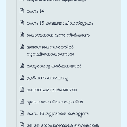
രംഗം 14
രംഗം 15 കുവലയാപീഡനിഗ്രഹം
കൊമ്പനാന വന്നു നിൽക്കുന്നു
മത്തഗജകന്ധരത്തിൽ
സുസ്ഥിതനാകുന്നൊരു
തമ്പുരാന്റെ കൽപ്പനയാൽ
ഭൂമിപന്നു കാഴച്ചവച്ചു
കാനനചരന്മാർക്കുണ്ടോ
മൂർഖനായ നിന്നെയും നിൻ
രംഗം 16 മല്ലന്മാരെ കൊല്ലുന്നു
രേ രേ ഗോപാലന്മാരേ വൈകാതെ