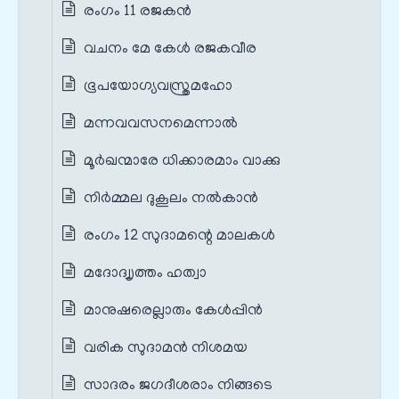
രംഗം 11 രജകൻ
വചനം മേ കേൾ രജകവീര
ഭൂപയോഗ്യവസ്ത്രമഹോ
മന്നവവസനമെന്നാൽ
മൂർഖന്മാരേ ധിക്കാരമാം വാക്കു
നിർമ്മല ദുകൂലം നൽകാൻ
രംഗം 12 സുദാമന്റെ മാലകൾ
മദോദ്വൃത്തം ഹത്വാ
മാനുഷരെല്ലാരും കേൾപ്പിൻ
വരിക സുദാമൻ നിശമയ
സാദരം ജഗദീശരാം നിങ്ങടെ