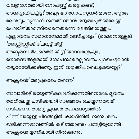
വലതുഭഗത്തായി ഗോപസ്ത്രീകളെ കണ്ട്,
അനുഗ്രഹിചച്ചിട്ട്)’അല്ലയോ ഗോപസുന്ദരിമാരേ, ആരും
ലേശവും വ്യസനിക്കരുത്. ഞാൻ മധുരാപുരിയിലേയ്ക്ക്
പോയിട്ട് താമസിയാതെതന്നെ മടങ്ങിയെത്തും.
എല്ലാവരും സമാധാനമായി വസിച്ചാലും.’ (രാമനോടുകൂടി
‘അഡ്ഡിഡ്ഡിക്കിട’ചവുട്ടിയിട്ട്
അക്രൂരസമീപമെത്തിയിട്ട്)’യാദവശ്രേഷ്ഠാ,
ഗോരസങ്ങളുമായി ഗോപന്മാരെല്ലാവരും പുറപ്പെടുവാൻ
തയ്യാറായിക്കഴിഞ്ഞു. ഇനി നമുക്ക് പുറപ്പെടുകയല്ലേ?’
അക്രൂരൻ:’അപ്രകാരം തന്നെ’
നാലാമിരട്ടിയെടുത്ത് കലാശിക്കുന്നതിനൊപ്പം മൂവരും
തേരിലേയ്ക്ക് ചാടിക്കയറി സഞ്ചാരം ചെയ്യുന്നതായി
നടിക്കുന്നു. രാമകൃഷ്ണന്മാർ രംഗമദ്ധ്യത്തിൽ
പിന്നിലായുള്ള പീഠങ്ങളിൽ കയറിനിൽക്കുന്നു. രഥം
ഓടിക്കുന്നഭാവത്തിൽ കടിഞ്ഞാണും ചമ്മട്ടിയുമേന്തി
അക്രൂരൻ മുന്നിലായി നിൽക്കുന്നു.