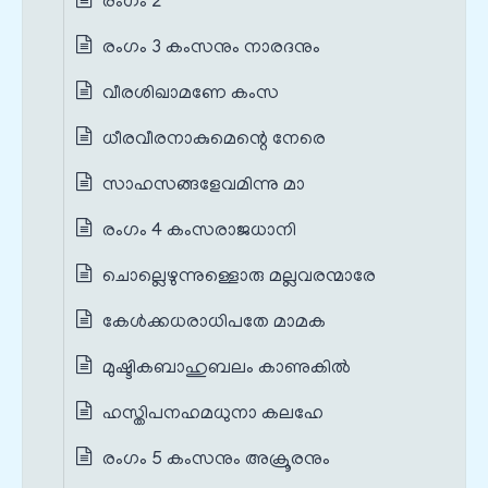
രംഗം 2
രംഗം 3 കംസനും നാരദനും
വീരശിഖാമണേ കംസ
ധീരവീരനാകുമെന്റെ നേരെ
സാഹസങ്ങളേവമിന്നു മാ
രംഗം 4 കംസരാജധാനി
ചൊല്ലെഴുന്നുള്ളൊരു മല്ലവരന്മാരേ
കേൾക്കധരാധിപതേ മാമക
മുഷ്ടികബാഹുബലം കാണുകിൽ
ഹസ്തിപനഹമധുനാ കലഹേ
രംഗം 5 കംസനും അക്രൂരനും