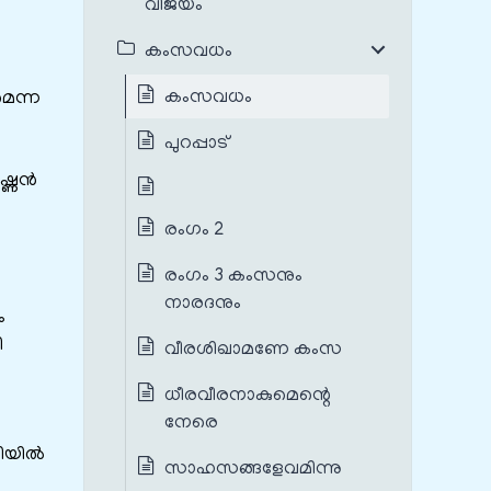
വിജയം
കംസവധം
കംസവധം
മെന്ന
പുറപ്പാട്
ൃഷ്ണൻ
രംഗം 2
രംഗം 3 കംസനും
നാരദനും
ം
ി
വീരശിഖാമണേ കംസ
ധീരവീരനാകുമെന്റെ
നേരെ
രിയിൽ
സാഹസങ്ങളേവമിന്നു