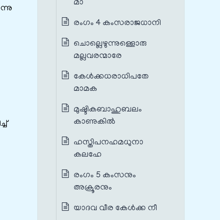
മാ
്നു
രംഗം 4 കംസരാജധാനി
ചൊല്ലെഴുന്നുള്ളൊരു
മല്ലവരന്മാരേ
കേൾക്കധരാധിപതേ
മാമക
മുഷ്ടികബാഹുബലം
കാണുകിൽ
ച്
ഹസ്തിപനഹമധുനാ
കലഹേ
രംഗം 5 കംസനും
അക്രൂരനും
യാദവ വീര കേൾക്ക നീ