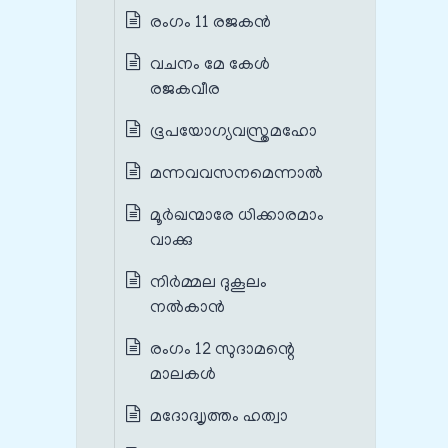
രംഗം 11 രജകൻ
വചനം മേ കേൾ
രജകവീര
ഭൂപയോഗ്യവസ്ത്രമഹോ
മന്നവവസനമെന്നാൽ
മൂർഖന്മാരേ ധിക്കാരമാം
വാക്കു
നിർമ്മല ദുകൂലം
നൽകാൻ
രംഗം 12 സുദാമന്റെ
മാലകൾ
മദോദ്വൃത്തം ഹത്വാ