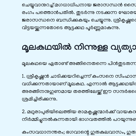
ചെയ്യുവാനുറച്ച് മഗധാധിപനായ ജരാസന്ധൻ സൈന്യസ
രംഗം പത്തൊൻപതിൽ. തുടർന്നു നടക്കുന്ന ഘോരയു
ജരാസന്ധനെ ബന്ധിക്കുകയും ചെയ്യുന്നു. ശ്രീകൃ
വിട്ടയയ്ക്കുന്നതോടെ ആട്ടക്കഥ പൂർണ്ണമാകുന്നു.
മൂലകഥയിൽ നിന്നുള്ള വ്യത്
മൂലകഥയെ ഏതാണ്ട് അങ്ങിനെതന്നെ പിൻതുടരുന്ന രീത
1. ശ്രീകൃഷ്ണൻ ചാടിക്കയറിച്ചെന്ന് കംസനെ സിംഹാസനത്
വധിക്കുന്നതായാണ് മൂലകഥ. എന്നാൽ ആട്ടക്കഥയിൽ ഈ സ
അരങ്ങിനനുഗുണമായ തരത്തിലേയ്ക്ക് ഈ സന്ദർഭത്തെ
ശ്രമിച്ചിരിക്കുന്നു.
2. മഥുരാപുരിയിലെത്തിയ രാമകൃഷ്ണന്മാർക്ക് വ
നിർമ്മിച്ചുനൽകുന്നതായി ഭാഗവതത്തിൽ പറയുന്നുണ്ട്
കംസവധാനന്തരം; ഭഗവാന്റെ ഗുരുകുലവാസം, ഗുര