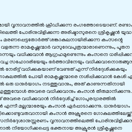
മായി വൃന്ദാവനത്തിൽ ക്രീഡിക്കുന്ന രംഗത്തോടെയാണ്. രണ്ടാ
ലെത്തി പോരിനുവിളിക്കുന്ന അരിഷ്ടാസുരനെ ശ്രീകൃഷ്ണൻ യുദ്
ും മരണപ്പെട്ടതോർത്ത് ശങ്കാകുലനായിരിക്കുന്ന കംസന്റെ
രുന്ന രാമകൃഷ്ണന്മാർ വസുദേവപുത്രന്മാരാണെന്നും, പൂതന
ിന്നെയും വധിക്കുവാൻ ആഗ്രഹമുണ്ടെന്നും കംസനെ ധരിപ്പിക്കുന്
മറച്ചുവെച്ച സഹോദരിയേയും ഭർത്താവിനേയും വധിക്കുവാനൊരുങ്ങുന
േരിട്ട് വധിക്കുകയാണ് വേണ്ടത് എന്ന് നിർദ്ദേശിക്കുകയും
കുലത്തിൽ പോയി രാമകൃഷ്ണന്മാരെ നശിപ്പിക്കുവാൻ കേശി എ
ുരിയിൽ ഒരു ധനുർയാഗം നടത്തുവാനും, അത് കാണുന്നതിനായി
െ എത്തുമ്പോൾ അവരെ വധിക്കുവാനും കംസൻ തീരുമാനിക്കുന്നു.
് അവരെ വധിക്കുവാൻ നിർദ്ദേശിച്ച് ഗോപുരദ്വാരത്തിൽ
ന്നീ മല്ലന്മാരേയും കംസൻ ഏർപ്പാടാക്കുന്നു. ധനുർയാഗം
ൂട്ടിക്കൊണ്ടുവരുവാനായി കംസൻ അക്രൂരനെ ഗോകുലത്തിലേയ്ക്ക്
നിർദ്ദേശാനുസ്സരണം വൃന്ദാവനത്തിലെത്തി പോരിനുവിളിക്കുന
സനാൽ നിയോഗിക്കപ്പെട്ട ഭക്തനായ അക്രൂരൻ ശ്രീകൃഷ്ണനെ