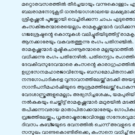
മറ്റൊരവസരത്തിൽ തീർച്ചയായും വന്നുകൊള്ളാം എ
ബലരാമനോടുകൂടി ധനുർയാഗശാലയെ ലക്ഷ്യമാക്കി 
ശ്രീകൃഷ്ണൻ പൂജയ്ക്കായി വെച്ചിരിക്കുന്ന ചാപം എടുത്തൊ
കംസകിങ്കരന്മാരെയെല്ലാം രാമകൃഷ്ണന്മാർ വധിക്കുന്
ഗജശ്രേഷ്ഠന്റെ കൊമ്പുകൾ വലിച്ചൂരിയിടുത്തിട്ട് ര
ആനക്കാരേയും വകവരുത്തുന്നു രംഗം പതിനഞ്ചിൽ. പതി
രാമകൃഷ്ണന്മാർ മുഷ്ടികചാണൂരന്മാരെ മല്ലയുദ്ധത്തിൽ 
വധിക്കുന്നു രംഗം പതിനേഴിൽ. പതിനെട്ടാം രംഗത്ത
ദേവകീവസുദേവന്മാരെ കംസന്റെ കാരാഗ്രഹത്തിൽനിന്
ഉഗ്രസേനമഹാരജാവിനേയും ബന്ധമോചിതനാക്കി രാജ്
നന്ദഗോപാദികളെ വൃന്ദാവനത്തിലേയ്ക്ക് മടക്കി അയയ്ക
സാന്ദീപനീമഹർഷിയുടെ ആശ്രമത്തിലേയ്ക്ക് പോകു
വേദശാസ്ത്രങ്ങളുമെല്ലാം അഭ്യസിച്ചശേഷം, യമപുരിയ
നൽകുകയും ചെയ്തിട്ട് രാമകൃഷ്ണന്മാർ മഥുരയിൽ മടങ
തപിക്കുന്നവരായ മാതാപിതാക്കന്മാരേയും ഗോപികമ
വ്രജത്തിലേയ്ക്കും, ധൃതരാഷ്ട്രരാജാവിനുള്ള സന്ദേശവുമാ
ദിവസം കുബ്ജയുടെ ഭവനത്തിൽ ചെന്ന് അവളുടെ ആഗ്ര
സസുഖം വാണുകൊണ്ടിരിക്കെ, കംസനെ വധിച്ച് തന്റെ