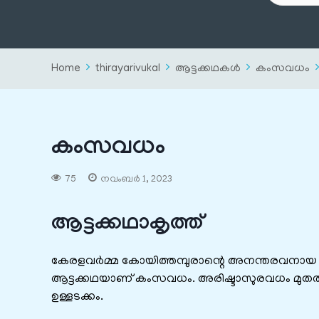
Home
thirayarivukal
ആട്ടക്കഥകൾ
കംസവധം
കംസവധം
75
നവംബർ 1, 2023
ആട്ടക്കഥാകൃത്ത്
കേരളവർമ്മ കോയിത്തമ്പുരാന്റെ അനന്തരവനാ
ആട്ടക്കഥയാണ് കംസവധം. അരിഷ്ടാസുരവധം മുതൽ 
ഉള്ളടക്കം.