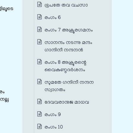
ഭൂപതേ തവ വചസാ
ളിലൂടെ
രംഗം 6
രംഗം 7 അക്രൂരഗമനം
സാനന്ദം നടന്നു മന്ദം
ഗാന്ദിനീ നന്ദനൻ
രംഗം 8 അക്രൂരന്റെ
വൈകുണ്ഠദർശനം
സുമതേ ഗന്ദിനീ നന്ദന
സ്വാഗതം
രം
നല്ല
ദേവവരാനുജ മാധവ
രംഗം 9
രംഗം 10