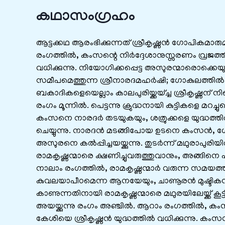
കഥാസംഗ്രഹം
ആട്ടക്കഥ ആരംഭിക്കുന്നത് ശ്രീകൃഷ്ണൻ ഗോപികമാരു
രംഗത്തിൽ, കംസന്റെ നിർദ്ദേശാനുസ്സരണം വ്രജത്തി
വധിക്കുന്നു. നിയോഗിക്കപ്പെട്ട അസുരന്മാരൊക്കെയ
സമീപമെത്തുന്ന ശ്രീനാരദമഹർഷി; ഗോകുലത്തിൽ വള
ബകാദികളെയെല്ലാം കാലപുരിയ്ക്കയ്ച്ച ശ്രീകൃഷ്ണന് ന
രംഗം മൂന്നിൽ. പെട്ടന്നു ക്രുദ്ധനായി കുട്ടികളെ 
കംസനെ നാരദർ തടയുകയും, ശത്രുക്കളെ യുദ്ധത്തിൽ ന
ചെയ്യുന്നു. നാരദൻ മടങ്ങിപോയ ഉടനെ കംസൻ, ഗോ
അസുരനെ കൽപ്പിച്ചയയ്ക്കുന്നു. തുടർന്ന് മഥുരാപ
രാമകൃഷ്ണന്മാരെ ക്ഷണിച്ചുവരുത്തുവാനും, അങ്ങിന
നാലാം രംഗത്തിൽ, രാമകൃഷ്ണന്മാർ വരുന്ന സമയത്ത
കുവലയാപീഠമെന്ന ആനയേയും, ചാണൂരൻ മുഷ്ടികൻ എ
കാണുന്നതിനായി രാമകൃഷ്ണന്മാരെ മഥുരയിലേയ്ക്ക് ക
അയയ്ക്കുന്നു രംഗം അഞ്ചിൽ. ആറാം രംഗത്തിൽ, കംസ
കേശിയെ ശ്രീകൃഷ്ണൻ യുദ്ധത്തിൽ വധിക്കുന്നു. കം