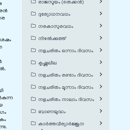
രാജസൂയം (തെക്കൻ)
ു
രൂരൻ
ദുര്യോധനവധം
പരെ
നരകാസുരവധം
നിഴൽക്കുത്ത്
ചശേഷം
െ
നളചരിതം ഒന്നാം ദിവസം
ൾ
കൃഷ്ണലീല
ിൽ.
നളചരിതം രണ്ടാം ദിവസം
നളചരിതം മൂന്നാം ദിവസം
യി
കുന്ന
നളചരിതം നാലാം ദിവസം
ായ
ബാണയുദ്ധം
ംഗം
ികം
കാർത്തവീര്യാർജ്ജുന
്നു.