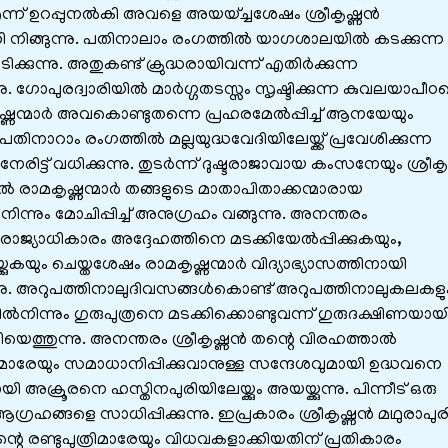
ന്ന് ഉറപ്പുനൽകി അവളെ അയയ്ച്ചശേഷം ശ്രീകൃഷ്ണൻ
നിങ്ങുന്നു. പതിനാലാം രംഗത്തിൽ യാഗശാലയിൽ കടക്കുന്ന
ടിക്കുന്നു. അതുകണ്ട് ക്രുദ്ധരായിവന്ന് എതിർക്കുന്ന
നു. ഗോപുരദ്വാരിയിൽ മാർഗ്ഗതടസ്സം സൃഷ്ടിക്കുന്ന കുവലയാപീഠ
ാമകൃഷ്ണന്മാർ അവകൊണ്ടുതന്നെ പ്രഹരമേൽപ്പിച്ച് ആനയേയും
നാറാം രംഗത്തിൽ മല്ലയുദ്ധവേദിയിലേയ്ക്ക് പ്രവേശിക്കുന്ന
നേരിട്ട് വധിക്കുന്നു. തുടർന്ന് ദുഷ്ടരാജാവായ കംസനേയും ശ്രീക
ിൽ രാമകൃഷ്ണന്മാർ തങ്ങളുടെ മാതാപിതാക്കന്മാരായ
നും മോചിപ്പിച്ച് അനുഗ്രഹം വങ്ങുന്നു. അനന്തരം
യാധികാരം അദ്ദേഹത്തിനെ മടക്കിയേൽപ്പിക്കുകയും,
്കുകയും ചെയ്തശേഷം രാമകൃഷ്ണന്മാർ വിദ്യാഭ്യാസത്തിനായി
ന്നു. അറുപത്തിനാലുദിവസങ്ങൾകൊണ്ട് അറുപത്തിനാലുകലകളു
ിൽനിന്നും ഗുരുപുത്രനെ മടക്കിക്കൊണ്ടുവന്ന് ഗുരുദക്ഷിണയായ
്ങിയെത്തുന്നു. അനന്തരം ശ്രീകൃഷ്ണൻ തന്റെ വിരഹത്താൽ
ാരേയും സമാധാനിപ്പിക്കുവാനുള്ള സന്ദേശവുമായി ഉദ്ധവനെ
യി അക്രൂരനെ ഹസ്തിനപുരിയിലേയ്ക്കും അയയ്ക്കുന്നു. പിന്നീട് ഒരു
ഹങ്ങളെ സാധിപ്പിക്കുന്നു. ഇപ്രകാരം ശ്രീകൃഷ്ണൻ മഥുരാപു
 രണ്ടുപുത്രിമാരേയും വിധവകളാക്കിയതിന് പ്രതികാരം