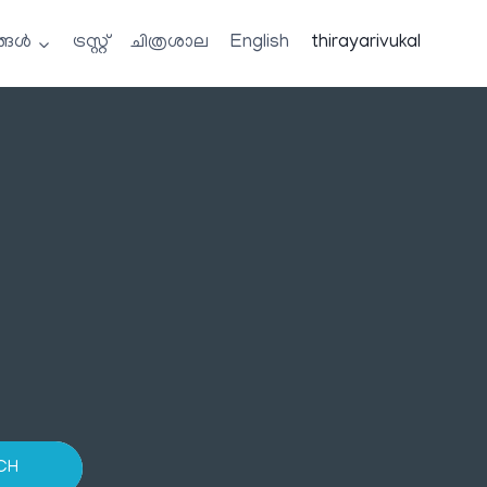
്ങൾ
ട്രസ്റ്റ്
ചിത്രശാല
English
thirayarivukal