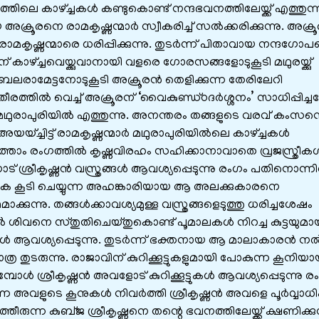
ജത്തിലെ കാഴ്ച്ചകൾ കണ്ടുകൊണ്ട് നന്ദഭവനത്തിലേയ്ക്ക് എത്തുന്ന
്രൂരനെ രാമകൃഷ്ണന്മാർ സ്വീകരിച്ച് സൽക്കരിക്കുന്നു. അക്
രാമകൃഷ്ണന്മാരെ ധരിപ്പിക്കുന്നു. തുടർന്ന് പിതാവായ നന്ദഗോ
 കാഴ്ച്ചവെയ്ക്കുവാനായി വളരെ ഗോരസങ്ങളോടുകൂടി മഥുരയ്ക്കു്
ഷ്ണൻ ബലരാമേട്ടനോടുകൂടി അക്രൂരൻ തെളിക്കുന്ന തേരിലേറി
ാതീരത്തിൽ വെച്ച് അക്രൂരന് ‘വൈകുണ്ഡ്ഠദർശ്ശനം’ സാധിപ്പിച്
മഥുരാപുരിയിൽ എത്തുന്നു. അനന്തരം തങ്ങളുടെ വരവ് കംസന
അയയ്ച്ചിട്ട് രാമകൃഷ്ണന്മാർ മഥുരാപുരിയിൽലെ കാഴ്ച്ചകൾ
ു. പത്താം രംഗത്തിൽ കൃഷ്ണവിരഹം സഹിക്കാനാവാതെ വ്രജസ്ത്രീക
ട് ശ്രീകൃഷ്ണൻ വസ്ത്രങ്ങൾ ആവശ്യപ്പെടുന്നു രംഗം പതിനൊന്ന
്കുക കൂടി ചെയ്യുന്ന അഹങ്കാരിയായ ആ അലക്കുകാരനെ
ാക്കുന്നു. തങ്ങൾക്കാവശ്യമുള്ള വസ്ത്രങ്ങളെടുത്തു ധരിച്ചശേഷം
ത്തിൽ ശിവനെ സ്തുതിചെയ്തുകൊണ്ട് പൂമാലകൾ നിറച്ച കുട്ടയുമാ
കൾ ആവശ്യപ്പെടുന്നു. തുടർന്ന് ഭക്തനായ ആ മാലാകാരൻ നൽ
 തുടരുന്നു. രാജാവിന് കുറിക്കൂട്ടുകളുമായി പോകുന്ന കൂനിയ
ോൾ ശ്രീകൃഷ്ണൻ അവളോട് കുറിക്കൂട്ടുകൾ ആവശ്യപ്പെടുന്നു ര
ുന്ന അവളുടെ കൂനുകൾ നിവർത്തി ശ്രീകൃഷ്ണൻ അവളെ പൂർവ്വാധ
്തീരുന്ന കുബ്ജ ശ്രീകൃഷ്ണനെ തന്റെ ഭവനത്തിലേയ്ക്ക് ക്ഷണിക്കുന