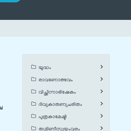
യുദ്ധം
രാവണോത്ഭവം
വിച്ഛിന്നാഭിഷേകം
ദിവ്യകാരുണ്യചരിതം
്ച
പുത്രകാമേഷ്ടി
രുഗ്മിണീസ്വയംവരം