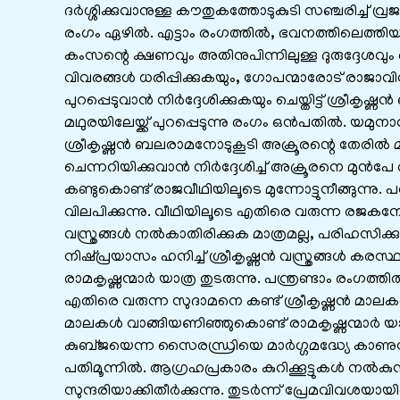
ദർശ്ശിക്കുവാനുള്ള കൗതുകത്തോടുകുടി സഞ്ചരിച്ച് വ്ര
രംഗം ഏഴിൽ. എട്ടാം രംഗത്തിൽ, ഭവനത്തിലെത്തിയ അക
കംസന്റെ ക്ഷണവും അതിനുപിന്നിലുള്ള ദുരുദ്ദേശവും 
വിവരങ്ങൾ ധരിപ്പിക്കുകയും, ഗോപന്മാരോട് രാജാവിന്
പുറപ്പെടുവാൻ നിർദ്ദേശിക്കുകയും ചെയ്തിട്ട് ശ്രീകൃ
മഥുരയിലേയ്ക്ക് പുറപ്പെടുന്നു രംഗം ഒൻപതിൽ. യമുന
ശ്രീകൃഷ്ണൻ ബലരാമനോടുകൂടി അക്രൂരന്റെ തേരിൽ 
ചെന്നറിയിക്കുവാൻ നിർദ്ദേശിച്ച് അക്രൂരനെ മുൻപേ 
കണ്ടുകൊണ്ട് രാജവീഥിയിലൂടെ മുന്നോട്ടുനീങ്ങുന്ന
വിലപിക്കുന്നു. വീഥിയിലൂടെ എതിരെ വരുന്ന രജകനോ
വസ്ത്രങ്ങൾ നൽകാതിരിക്കുക മാത്രമല്ല, പരിഹസിക
നിഷ്പ്രയാസം ഹനിച്ച് ശ്രീകൃഷ്ണൻ വസ്ത്രങ്ങൾ കരസ്ഥമ
രാമകൃഷ്ണന്മാർ യാത്ര തുടരുന്നു. പന്ത്രണ്ടാം രംഗ
എതിരെ വരുന്ന സുദാമനെ കണ്ട് ശ്രീകൃഷ്ണൻ മാല
മാലകൾ വാങ്ങിയണിഞ്ഞുകൊണ്ട് രാമകൃഷ്ണന്മാർ യാത്ര
കുബ്ജയെന്ന സൈരന്ധ്രിയെ മാർഗ്ഗമദ്ധ്യേ കാണുമ്പ
പതിമൂന്നിൽ. ആഗ്രഹപ്രകാരം കുറിക്കൂട്ടുകൾ നൽക
സുന്ദരിയാക്കിതീർക്കുന്നു. തുടർന്ന് പ്രേമവിവശയായിത