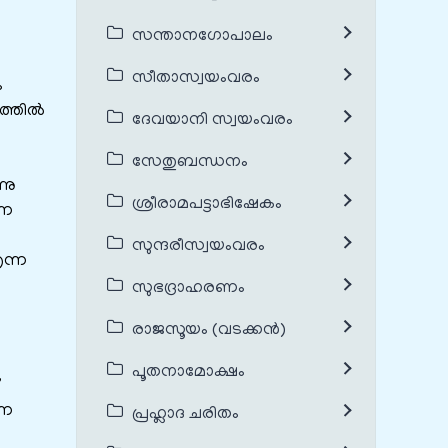
സന്താനഗോപാലം
സീതാസ്വയംവരം
ം
ധത്തിൽ
ദേവയാനി സ്വയംവരം
സേതുബന്ധനം
നു
ശ്രീരാമപട്ടാഭിഷേകം
്ന
സുന്ദരീസ്വയംവരം
ന്ന
സുഭദ്രാഹരണം
രാജസൂയം (വടക്കൻ)
പൂതനാമോക്ഷം
്ന
പ്രഹ്ലാദ ചരിതം