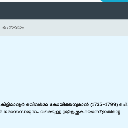
കംസവധം
യ
കിളിമാനൂർ രവിവർമ്മ കോയിത്തമ്പുരാൻ (1735-1799)
രചിച
ജരാസന്ധയുദ്ധം വരെയുള്ള ശ്രീകൃഷ്ണകഥയാണ് ഇതിന്റെ