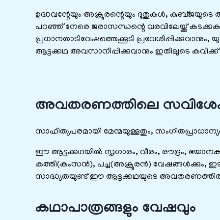
ഉദ്ധവന്റേയും അക്രൂരന്റെയും ദൂതുകൾ, കുബ്ജയുട
പറഞ്ഞ് നേരെ ജരാസന്ധന്റെ വരവിലേയ്ക്ക് കടക്കുകയ
പ്രധാനതാടിവേഷത്തെക്കൂടി പ്രവേശിപ്പിക്കുവാനു
ആട്ടക്കഥ അവസാനിപ്പിക്കുവാനും ഇതിലുടെ കവിക്ക് സാ
അവതരണത്തിലെ സവിശ
സാഹിത്യപരമായി മേന്മയുള്ളതും, സംഗീതപ്രാധാന്യ
ഈ ആട്ടക്കഥയിൽ സൃഗാരം, വീരം, രൗദ്രം, ഭയാനകം,
കത്തി(കംസൻ), പച്ച(അക്രൂരൻ) വേഷങ്ങൾക്കും, ഇടത്തര
സാദ്ധ്യതയുണ്ട് ഈ ആട്ടക്കഥയുടെ അവതരണത്തി
കഥാപാത്രങ്ങളും വേഷവും