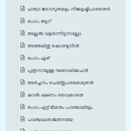
ഹത്വാ ജടാസുരമമും നിജമുഷ്ടിപാതൈർ
രംഗം ആറ്
അല്ലല്‍ വളര്‍ന്നീടുന്നല്ലോ
അത്തലിതു കൊണ്ടുനിൻ
രംഗം ഏഴ്
പുത്രനായുള്ള ഘടോല്ക്കചന്‍
അർച്ചനം ചെയ്തുപരമേശ്വരൻ
കാൽ ക്ഷണം വൈകാതെ
രംഗം എട്ട് ഭീമനും പാഞ്ചാലിയും
പാഞ്ചാലരാജതനയേ