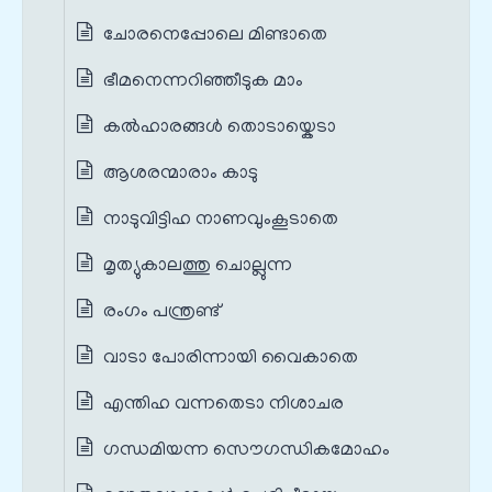
ചോരനെപ്പോലെ മിണ്ടാതെ
ഭീമനെന്നറിഞ്ഞീടുക മാം
കൽഹാരങ്ങൾ തൊടായ്കെടാ
ആശരന്മാരാം കാടു
നാടുവിട്ടിഹ നാണവുംകൂടാതെ
മൃത്യുകാലത്തു ചൊല്ലുന്ന
രംഗം പന്ത്രണ്ട്‌
വാടാ പോരിന്നായി വൈകാതെ
എന്തിഹ വന്നതെടാ നിശാചര
ഗന്ധമിയന്ന സൌഗന്ധികമോഹം