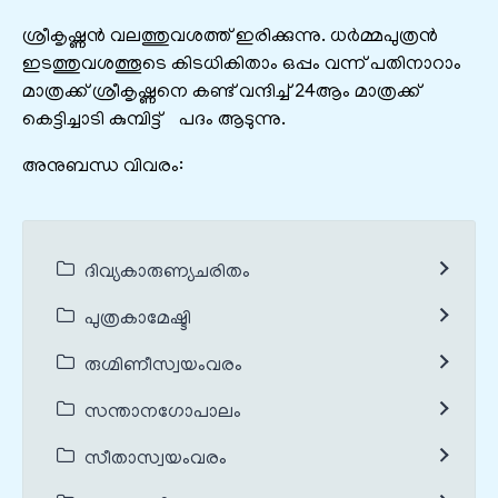
ശ്രീകൃഷ്ണൻ വലത്തുവശത്ത് ഇരിക്കുന്നു. ധർമ്മപുത്രൻ
ഇടത്തുവശത്തൂടെ കിടധികിതാം ഒപ്പം വന്ന് പതിനാറാം
മാത്രക്ക് ശ്രീകൃഷ്ണനെ കണ്ട് വന്ദിച്ച് 24ആം മാത്രക്ക്
കെട്ടിച്ചാടി കുമ്പിട്ട് പദം ആടുന്നു.
അനുബന്ധ വിവരം:
ദിവ്യകാരുണ്യചരിതം
പുത്രകാമേഷ്ടി
രുഗ്മിണീസ്വയംവരം
സന്താനഗോപാലം
സീതാസ്വയംവരം