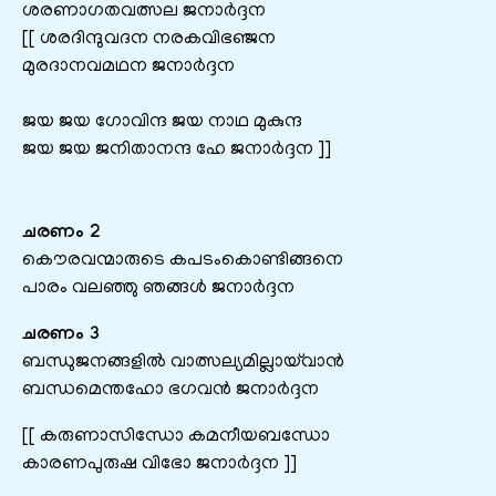
ശരണാഗതവത്സല ജനാര്‍ദ്ദന
[[ ശരദിന്ദുവദന നരകവിഭഞ്ജന
മുരദാനവമഥന ജനാർദ്ദന
ജയ ജയ ഗോവിന്ദ ജയ നാഥ മുകുന്ദ
ജയ ജയ ജനിതാനന്ദ ഹേ ജനാർദ്ദന ]]
ചരണം 2
കൌരവന്മാരുടെ കപടംകൊണ്ടിങ്ങനെ
പാരം വലഞ്ഞു ഞങ്ങള്‍ ജനാര്‍ദ്ദന
ചരണം 3
ബന്ധുജനങ്ങളില്‍ വാത്സല്യമില്ലായ്‌വാന്‍
ബന്ധമെന്തഹോ ഭഗവന്‍ ജനാര്‍ദ്ദന
[[ കരുണാസിന്ധോ കമനീയബന്ധോ
കാരണപുരുഷ വിഭോ ജനാർദ്ദന ]]