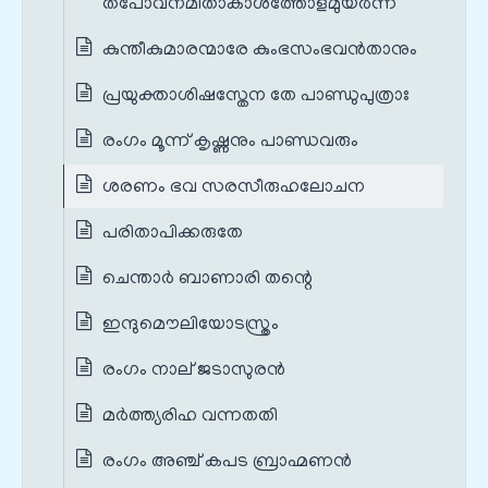
തപോവനമിതാകാശത്തോളമുയര്‍ന്ന
കുന്തീകുമാരന്മാരേ കുംഭസംഭവൻതാനും
പ്രയുക്താശിഷസ്തേന തേ പാണ്ഡുപുത്രാഃ
രംഗം മൂന്ന് കൃഷ്ണനും പാണ്ഡവരും
ശരണം ഭവ സരസീരുഹലോചന
പരിതാപിക്കരുതേ
ചെന്താർ ബാണാരി തന്റെ
ഇന്ദുമൌലിയോടസ്ത്രം
രംഗം നാല് ജടാസുരൻ
മര്‍ത്ത്യരിഹ വന്നതതി
രംഗം അഞ്ച് കപട ബ്രാഹ്മണൻ