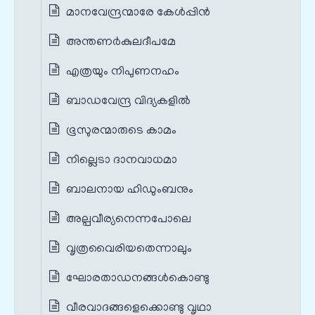
മാനവേന്ദ്രന്മാരേ കേള്‍പ്പിന്‍
അന്തണർകുലദീപമേ
എത്രയും നിപുണനഹം
ബാഡവേന്ദ്ര വിദ്യകളിൽ
ഭൂസുരന്മാരുടെ കാമം
നില്ലെടാ ദാനവാധമാ
ബാലനായ ഹിഡുംബനും
അല്പവീര്യനെന്നപോലെ
വൃത്രവൈരിയതെന്നാലും
ഘോരതാഡനങ്ങൾകൊണ്ടു
വീരവാദങ്ങളെക്കൊണ്ടു വൃഥാ