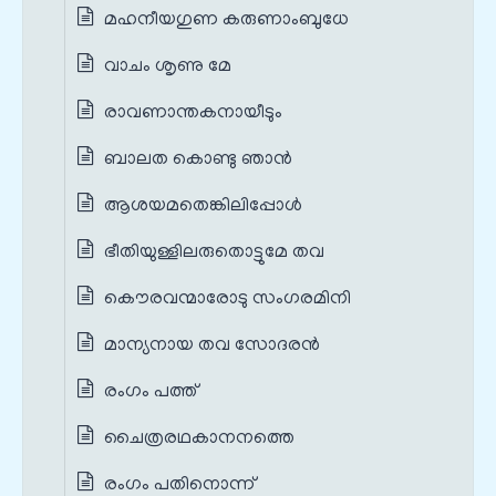
മഹനീയഗുണ കരുണാംബുധേ
വാചം ശൃണു മേ
രാവണാന്തകനായീടും
ബാലത കൊണ്ടു ഞാൻ
ആശയമതെങ്കിലിപ്പോൾ
ഭീതിയുള്ളിലരുതൊട്ടുമേ തവ
കൌരവന്മാരോടു സംഗരമിനി
മാന്യനായ തവ സോദരൻ
രംഗം പത്ത്
ചൈത്രരഥകാനനത്തെ
രംഗം പതിനൊന്ന്