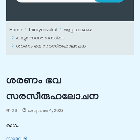
Home
thirayarivukal
ആട്ടക്കഥകൾ
കല്യാണസൗഗന്ധികം
ശരണം ഭവ സരസീരുഹലോചന
ശരണം ഭവ
സരസീരുഹലോചന
26
ഒക്ടോബർ 4, 2023
രാഗം:
സാവേരി