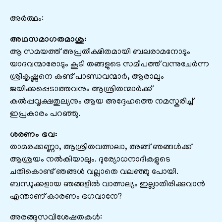
അർത്ഥം:
അഥസമാഗതമാശു:
ആ സമയത്ത് അപ്രതീക്ഷിതമായി ബലരാമനോടും
യാദവന്മാരോടും കൂടി തങ്ങളുടെ സമീപത്ത് വന്നുചേർന്ന
ശ്രീകൃഷ്ണനെ കണ്ട് പാണ്ഡവന്മാർ, ആരാലും
ജയിക്കപ്പെടാത്തവനും ആശ്രിതന്മാർക്ക്
കൽപ്പവൃക്ഷതുല്യനും ആയ അദ്ദേഹത്തെ നമസ്കരിച്ച്
ഇപ്രകാരം പറഞ്ഞു.
ശരണം ഭവ:
താമരക്കണ്ണാ, ആശ്രിതവത്സലാ, അങ്ങ് ഞങ്ങൾക്ക്
ആശ്രയം നൽകിയാലും. ദുര്യോധനാദികളുടെ
ചതികൊണ്ട് ഞങ്ങൾ വല്ലാതെ വലഞ്ഞു പോയി.
ബന്ധുക്കളായ ഞങ്ങളിൽ വാത്സല്യം ഇല്ലാതിരിക്കുവാൻ
എന്താണ് കാരണം ഭഗവാനേ?
അരങ്ങുസവിശേഷതകൾ: