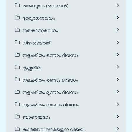
രാജസൂയം (തെക്കൻ)
ദുര്യോധനവധം
നരകാസുരവധം
നിഴൽക്കുത്ത്
നളചരിതം ഒന്നാം ദിവസം
കൃഷ്ണലീല
നളചരിതം രണ്ടാം ദിവസം
നളചരിതം മൂന്നാം ദിവസം
നളചരിതം നാലാം ദിവസം
ബാണയുദ്ധം
കാർത്തവീര്യാർജ്ജുന വിജയം