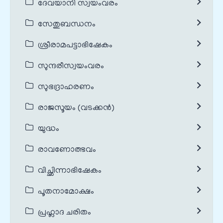
ദേവയാനി സ്വയംവരം
സേതുബന്ധനം
ശ്രീരാമപട്ടാഭിഷേകം
സുന്ദരീസ്വയംവരം
സുഭദ്രാഹരണം
രാജസൂയം (വടക്കൻ)
യുദ്ധം
രാവണോത്ഭവം
വിച്ഛിന്നാഭിഷേകം
പൂതനാമോക്ഷം
പ്രഹ്ലാദ ചരിതം