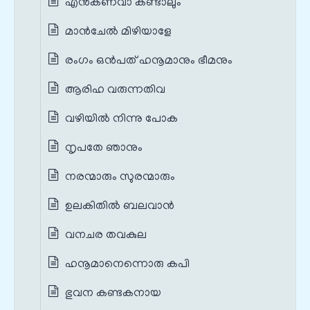
എൻ‌കണവാ കണ്ടാലും
മാൻ‌ചേൽ മിഴിയാളേ
രംഗം ഒൻപത് ഹനൂമാനും ഭീമനും
ആരിഹ വരുന്നതിവ
വഴിയിൽ നിന്നു പോക
നൃപതേ ഞാനും
നരന്മാരും സുരന്മാരും
ഉലകിതിൽ ബലവാൻ
വനചര തവകുല
ഹനൂമാനെന്നൊരു കപി
ഭുവന കണ്ടകനായ