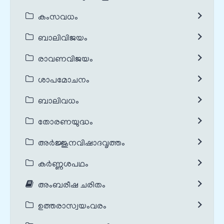
കംസവധം
ബാലിവിജയം
രാവണവിജയം
ശാപമോചനം
ബാലിവധം
തോരണയുദ്ധം
അർജ്ജുനവിഷാദവൃത്തം
കർണ്ണശപഥം
അംബരീഷ ചരിതം
ഉത്തരാസ്വയംവരം