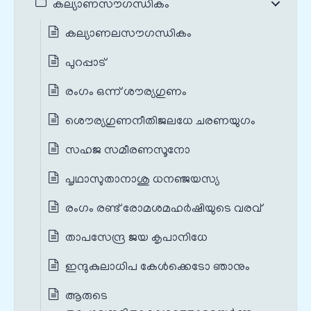
കല്യാണസൗഗന്ധികം
കല്യാണലസൗഗന്ധികം
പുറപ്പാട്
രംഗം ഒന്ന് ശൗര്യഗുണം
ശൌര്യഗുണനീതിജലധേ ചരണയുഗം
സഹജ സമീരണസൂനോ
പൃഥാസുതാനാശു ധനഞ്ജയസ്യ
രംഗം രണ്ട് രോമശമഹർഷിയുടെ വരവ്
താപസേന്ദ്ര ജയ കൃപാനിധേ
ഇന്ദുകുലാധിപ കേൾക്കെടോ ഞാനും
ആരുടെ