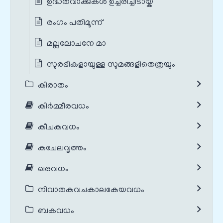
ഉദ്ധതവാക്കുകൾ ഉച്ചരിച്ചീടായ്ക
രംഗം പതിമൂന്ന്
മല്ലലോചനേ മാ
സുരഭികളായുള്ള സുമങ്ങളിതെത്രയും
കിരാതം
കിർമ്മീരവധം
കീചകവധം
കുചേലവൃത്തം
ഖരവധം
നിവാതകവചകാലകേയവധം
ബകവധം