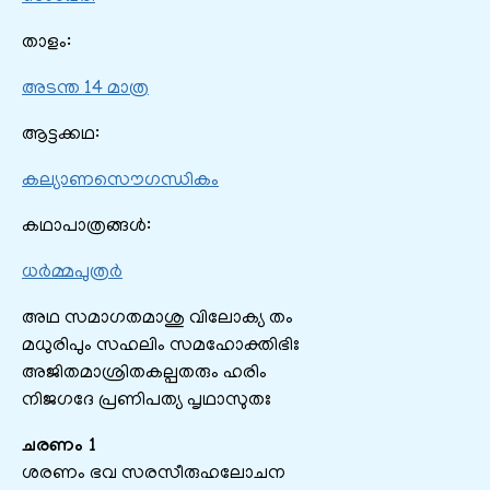
താളം:
അടന്ത 14 മാത്ര
ആട്ടക്കഥ:
കല്യാണസൌഗന്ധികം
കഥാപാത്രങ്ങൾ:
ധർമ്മപുത്രർ
അഥ സമാഗതമാശു വിലോക്യ തം
മധുരിപും സഹലിം സമഹോക്തിഭിഃ
അജിതമാശ്രിതകല്പതരും ഹരിം
നിജഗദേ പ്രണിപത്യ പൃഥാസുതഃ
ചരണം 1
ശരണം ഭവ സരസീരുഹലോചന