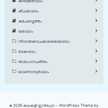
കിർമ്മീരവധം
കീചകവധം
കുചേലവൃത്തം
ഖരവധം
നിവാതകവചകാലകേയവധം
ബകവധം
രുഗ്മാംഗദചരിതം
ലവണാസുരവധം
© 2026 കഥകളി ഇൻഫോ - WordPress Theme by