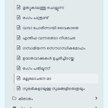
മൃത്യുകാലത്തു ചൊല്ലുന്ന
രംഗം പന്ത്രണ്ട്‌
വാടാ പോരിന്നായി വൈകാതെ
എന്തിഹ വന്നതെടാ നിശാചര
ഗന്ധമിയന്ന സൌഗന്ധികമോഹം
ഉദ്ധതവാക്കുകൾ ഉച്ചരിച്ചീടായ്ക
രംഗം പതിമൂന്ന്
മല്ലലോചനേ മാ
സുരഭികളായുള്ള സുമങ്ങളിതെത്രയും
കിരാതം