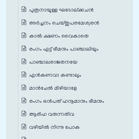
പുത്രനായുള്ള ഘടോല്ക്കചന്‍
അർച്ചനം ചെയ്തുപരമേശ്വരൻ
കാൽ ക്ഷണം വൈകാതെ
രംഗം എട്ട് ഭീമനും പാഞ്ചാലിയും
പാഞ്ചാലരാജതനയേ
എൻ‌കണവാ കണ്ടാലും
മാൻ‌ചേൽ മിഴിയാളേ
രംഗം ഒൻപത് ഹനൂമാനും ഭീമനും
ആരിഹ വരുന്നതിവ
വഴിയിൽ നിന്നു പോക