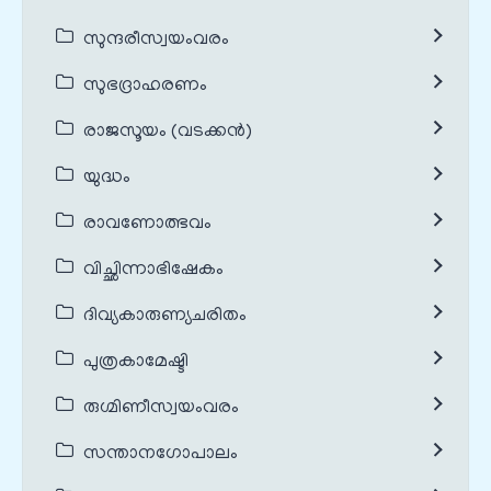
സുന്ദരീസ്വയംവരം
സുഭദ്രാഹരണം
രാജസൂയം (വടക്കൻ)
യുദ്ധം
രാവണോത്ഭവം
വിച്ഛിന്നാഭിഷേകം
ദിവ്യകാരുണ്യചരിതം
പുത്രകാമേഷ്ടി
രുഗ്മിണീസ്വയംവരം
സന്താനഗോപാലം