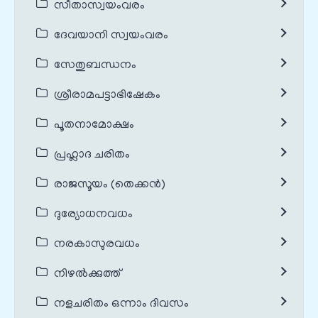
സീതാസ്വയംവരം
ദേവയാനി സ്വയംവരം
സേതുബന്ധനം
ശ്രീരാമപട്ടാഭിഷേകം
പൂതനാമോക്ഷം
പ്രഹ്ലാദ ചരിതം
രാജസൂയം (തെക്കൻ)
ദുര്യോധനവധം
നരകാസുരവധം
നിഴൽക്കുത്ത്
നളചരിതം ഒന്നാം ദിവസം