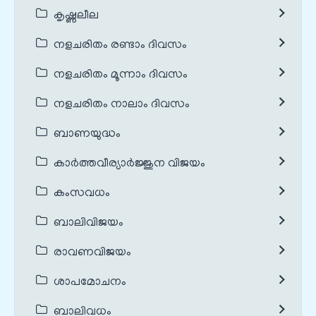
കൃഷ്ണലീല
നളചരിതം രണ്ടാം ദിവസം
നളചരിതം മൂന്നാം ദിവസം
നളചരിതം നാലാം ദിവസം
ബാണയുദ്ധം
കാർത്തവീര്യാർജ്ജുന വിജയം
കംസവധം
ബാലിവിജയം
രാവണവിജയം
ശാപമോചനം
ബാലിവധം