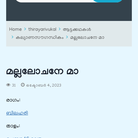
Home
thirayarivukal
ആട്ടക്കഥകൾ
കല്യാണസൗഗന്ധികം
മല്ലലോചനേ മാ
മല്ലലോചനേ മാ
31
ഒക്ടോബർ 4, 2023
രാഗം:
ബിലഹരി
താളം: