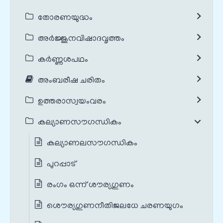
തോരണയുദ്ധം
അർജ്ജുനവിഷാദവൃത്തം
കർണ്ണശപഥം
അംബരീഷ ചരിതം
ഉത്തരാസ്വയംവരം
കല്യാണസൗഗന്ധികം
കല്യാണലസൗഗന്ധികം
പുറപ്പാട്
രംഗം ഒന്ന് ശൗര്യഗുണം
ശൌര്യഗുണനീതിജലധേ ചരണയുഗം