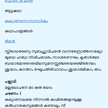
ചെമ്പട 16 മാത്ര
ആട്ടക്കഥ:
കല്യാണസൌഗന്ധികം
കഥാപാത്രങ്ങൾ:
ഭീമൻ
സ്നിഗ്ദ്ധേരണ്യേ സുബഹുവിചരന്‍ വാനരേന്ദ്രാത്തസഖ്യോ
യുദ്ധേ ഹത്വാ നിശിചരവരം സാശരൌഘം കൃതാര്‍ത്ഥഃ
ബദ്ധാമോദൈരഖിലസുമനസ്സഞ്ചയൈരഞ്ചിതോയം
ശുദ്ധാം കാന്താം രഘുപതിരിവാവാപ ശുദ്ധാത്മികാം താം
പല്ലവി
മല്ലലോചനേ മാ കുരു ഖേദം
ചരണം 1
കല്യാണാലയേ നിന്നാല്‍ കാമിതങ്ങളായുള്ള
കല്‍ഹാരകുസുമങ്ങള്‍ കണ്ടാലും നീ