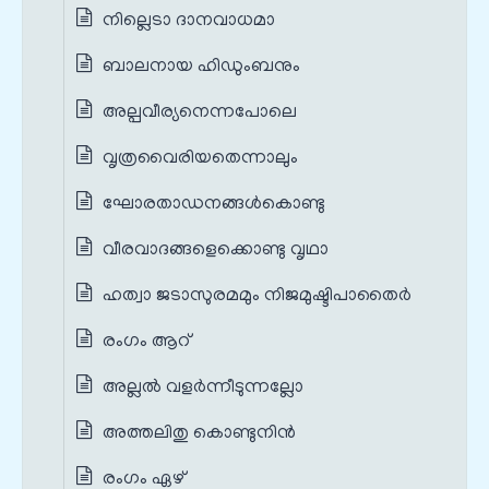
നില്ലെടാ ദാനവാധമാ
ബാലനായ ഹിഡുംബനും
അല്പവീര്യനെന്നപോലെ
വൃത്രവൈരിയതെന്നാലും
ഘോരതാഡനങ്ങൾകൊണ്ടു
വീരവാദങ്ങളെക്കൊണ്ടു വൃഥാ
ഹത്വാ ജടാസുരമമും നിജമുഷ്ടിപാതൈർ
രംഗം ആറ്
അല്ലല്‍ വളര്‍ന്നീടുന്നല്ലോ
അത്തലിതു കൊണ്ടുനിൻ
രംഗം ഏഴ്