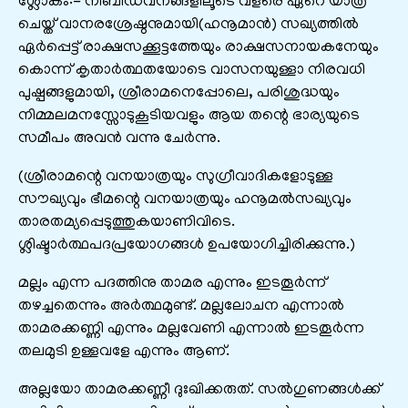
ശ്ലോകം:- നിബിഡവനങ്ങളിലൂടെ വളരെ ഏറെ യാത്ര
ചെയ്ത് വാനരശ്രേഷ്ഠനുമായി(ഹനൂമാൻ) സഖ്യത്തിൽ
ഏർപ്പെട്ട് രാക്ഷസക്കൂട്ടത്തേയും രാക്ഷസനായകനേയും
കൊന്ന് കൃതാർത്ഥതയോടെ വാസനയുള്ളാ നിരവധി
പുഷ്പങ്ങളുമായി, ശ്രീരാമനെപ്പോലെ, പരിശുദ്ധയും
നിമ്മലമനസ്സോടുകൂടിയവളും ആയ തന്റെ ഭാര്യയുടെ
സമീപം അവൻ വന്നു ചേർന്നു.
(ശ്രീരാമന്റെ വനയാത്രയും സുഗ്രീവാദികളോടുള്ള
സൗഖ്യവും ഭീമന്റെ വനയാത്രയും ഹനൂമൽസഖ്യവും
താരതമ്യപ്പെടുത്തുകയാണിവിടെ.
ശ്ലിഷ്ടാർത്ഥപദപ്രയോഗങ്ങൾ ഉപയോഗിച്ചിരിക്കുന്നു.)
മല്ലം എന്ന പദത്തിനു താമര എന്നും ഇടതൂർന്ന്
തഴച്ചതെന്നും അർത്ഥമുണ്ട്. മല്ലലോചന എന്നാൽ
താമരക്കണ്ണി എന്നും മല്ലവേണി എന്നാൽ ഇടതൂർന്ന
തലമുടി ഉള്ളവളേ എന്നും ആണ്.
അല്ലയോ താമരക്കണ്ണീ ദുഃഖിക്കരുത്. സൽഗുണങ്ങൾക്ക്