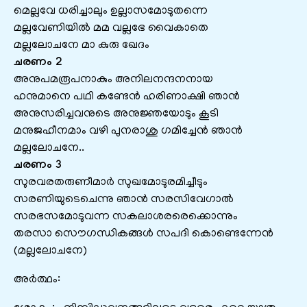
മെല്ലവേ ധരിച്ചാലും ഉല്ലാസമോടുതന്നെ
മല്ലവേണിയില്‍ മമ വല്ലഭേ വൈകാതെ
മല്ലലോചനേ മാ കുരു ഖേദം
ചരണം 2
അനുപമരൂപനാകും അനിലനന്ദനനായ
ഹനുമാനെ പഥി കണ്ടേന്‍ ഹരിണാക്ഷി ഞാന്‍
അനുസരിച്ചവനുടെ അനുജ്ഞയോടും കൂടി
മനുജഹീനമാം വഴി പുനരാശു ഗമിച്ചേന്‍ ഞാന്‍
മല്ലലോചനേ..
ചരണം 3
സുരവരതരുണീമാര്‍ സുഖമോടുരമിച്ചീടും
സരണിയുടെചെന്നു ഞാന്‍ സരസിവേഗാല്‍
സരഭസമോടുവന്ന സകലാശരരെക്കൊന്നും
തരസാ സൌഗന്ധികങ്ങള്‍ സപദി കൊണ്ടെന്നേന്‍
(മല്ലലോചനേ)
അർത്ഥം: