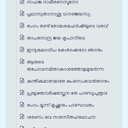
സഹജ സമീരണസൂനോ
പൃഥാസുതാനാശു ധനഞ്ജയസ്യ
രംഗം രണ്ട് രോമശമഹർഷിയുടെ വരവ്
താപസേന്ദ്ര ജയ കൃപാനിധേ
ഇന്ദുകുലാധിപ കേൾക്കെടോ ഞാനും
ആരുടെ
തപോവനമിതാകാശത്തോളമുയര്‍ന്ന
കുന്തീകുമാരന്മാരേ കുംഭസംഭവൻതാനും
പ്രയുക്താശിഷസ്തേന തേ പാണ്ഡുപുത്രാഃ
രംഗം മൂന്ന് കൃഷ്ണനും പാണ്ഡവരും
ശരണം ഭവ സരസീരുഹലോചന