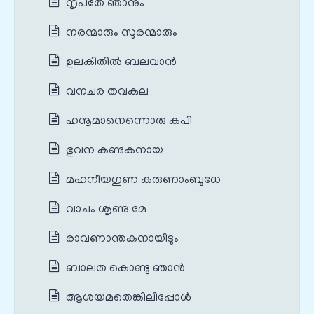
നൃപതേ ഞാനും
നരന്മാരും സുരന്മാരും
ഉലകിതിൽ ബലവാൻ
വനചര തവകുല
ഹനൂമാനെന്നൊരു കപി
ഭുവന കണ്ടകനായ
മഹനീയഗുണ കരുണാംബുധേ
വാചം ശൃണു മേ
രാവണാന്തകനായീടും
ബാലത കൊണ്ടു ഞാൻ
ആശയമതെങ്കിലിപ്പോൾ