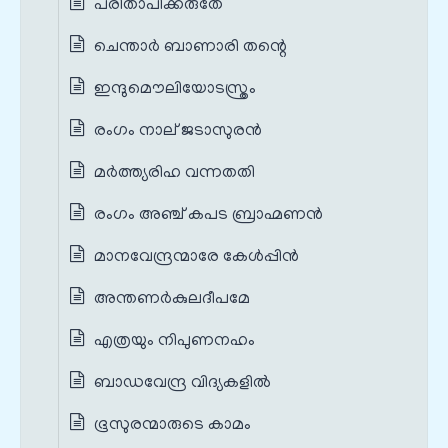
പരിതാപിക്കരുതേ
ചെന്താർ ബാണാരി തന്റെ
ഇന്ദുമൌലിയോടസ്ത്രം
രംഗം നാല് ജടാസുരൻ
മര്‍ത്ത്യരിഹ വന്നതതി
രംഗം അഞ്ച് കപട ബ്രാഹ്മണൻ
മാനവേന്ദ്രന്മാരേ കേള്‍പ്പിന്‍
അന്തണർകുലദീപമേ
എത്രയും നിപുണനഹം
ബാഡവേന്ദ്ര വിദ്യകളിൽ
ഭൂസുരന്മാരുടെ കാമം