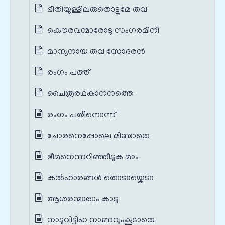
ഭീതിയുള്ളിലരുതൊട്ടുമേ തവ
കൌരവന്മാരോടു സംഗരമിനി
മാന്യനായ തവ സോദരൻ
രംഗം പത്ത്
ചൈത്രരഥകാനനത്തെ
രംഗം പതിനൊന്ന്
ചോരനെപ്പോലെ മിണ്ടാതെ
ഭീമനെന്നറിഞ്ഞീടുക മാം
കൽഹാരങ്ങൾ തൊടായ്കെടാ
ആശരന്മാരാം കാടു
നാടുവിട്ടിഹ നാണവുംകൂടാതെ