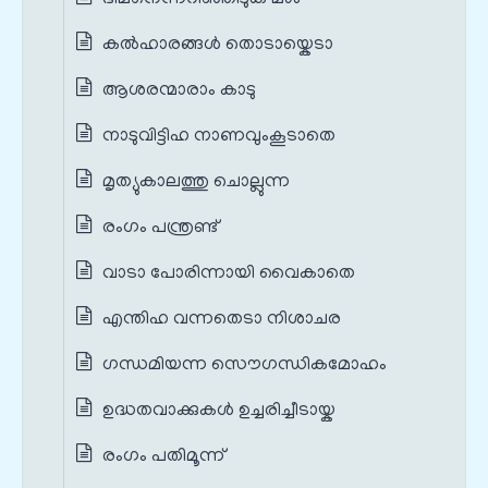
കൽഹാരങ്ങൾ തൊടായ്കെടാ
ആശരന്മാരാം കാടു
നാടുവിട്ടിഹ നാണവുംകൂടാതെ
മൃത്യുകാലത്തു ചൊല്ലുന്ന
രംഗം പന്ത്രണ്ട്‌
വാടാ പോരിന്നായി വൈകാതെ
എന്തിഹ വന്നതെടാ നിശാചര
ഗന്ധമിയന്ന സൌഗന്ധികമോഹം
ഉദ്ധതവാക്കുകൾ ഉച്ചരിച്ചീടായ്ക
രംഗം പതിമൂന്ന്