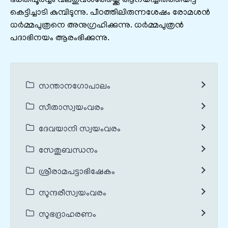
ഭക്തിപൂര്‍വ്വം വലതുവശത്തേയ്ക്ക് ആനയിച്ചിരുത്തിയിട്ട്
കെട്ടിച്ചാടി കുമ്പിടുന്നു. പീഠത്തിലിരുന്നശേഷം രോമശന്‍
ധര്‍മ്മപുത്രനെ അനുഗ്രഹിക്കുന്നു. ധര്‍മ്മപുത്രന്‍
പദാഭിനയം ആരംഭിക്കുന്നു.
സന്താനഗോപാലം
സീതാസ്വയംവരം
ദേവയാനി സ്വയംവരം
സേതുബന്ധനം
ശ്രീരാമപട്ടാഭിഷേകം
സുന്ദരീസ്വയംവരം
സുഭദ്രാഹരണം