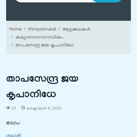
Home
thirayarivukal
ആട്ടക്കഥകൾ
കല്യാണസൗഗന്ധികം
താപസേന്ദ്ര ജയ കൃപാനിധേ
താപസേന്ദ്ര ജയ
കൃപാനിധേ
23
ഒക്ടോബർ 4, 2023
രാഗം:
മുഖാരി