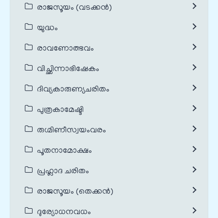
രാജസൂയം (വടക്കൻ)
യുദ്ധം
രാവണോത്ഭവം
വിച്ഛിന്നാഭിഷേകം
ദിവ്യകാരുണ്യചരിതം
പുത്രകാമേഷ്ടി
രുഗ്മിണീസ്വയംവരം
പൂതനാമോക്ഷം
പ്രഹ്ലാദ ചരിതം
രാജസൂയം (തെക്കൻ)
ദുര്യോധനവധം