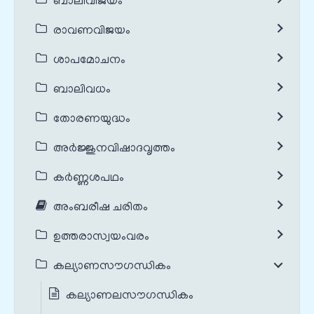
ബാലിവിജയം
രാവണവിജയം
ശാപമോചനം
ബാലിവധം
തോരണയുദ്ധം
അർജ്ജുനവിഷാദവൃത്തം
കർണ്ണശപഥം
അംബരീഷ ചരിതം
ഉത്തരാസ്വയംവരം
കല്യാണസൗഗന്ധികം
കല്യാണലസൗഗന്ധികം