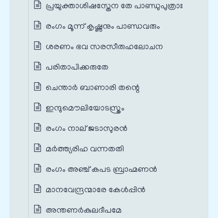
പ്രയുക്താശിഷസ്തേന തേ പാണ്ഡുപുത്രാഃ
രംഗം മൂന്ന് കൃഷ്ണനും പാണ്ഡവരും
ശരണം ഭവ സരസീരുഹലോചന
പരിതാപിക്കരുതേ
ചെന്താർ ബാണാരി തന്റെ
ഇന്ദുമൌലിയോടസ്ത്രം
രംഗം നാല് ജടാസുരൻ
മര്‍ത്ത്യരിഹ വന്നതതി
രംഗം അഞ്ച് കപട ബ്രാഹ്മണൻ
മാനവേന്ദ്രന്മാരേ കേള്‍പ്പിന്‍
അന്തണർകുലദീപമേ