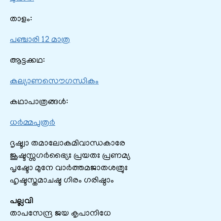
താളം:
പഞ്ചാരി 12 മാത്ര
ആട്ടക്കഥ:
കല്യാണസൌഗന്ധികം
കഥാപാത്രങ്ങൾ:
ധർമ്മപുത്രർ
ദൃഷ്ട്വാ തമാലോകമിവാന്ധകാരേ
ജൂഷ്ടസ്സഗര്‍ഭ്യൈഃ പ്രയതഃ പ്രണമ്യ
പൃഷ്ടോ മുനേ വാര്‍ത്തമജാതശത്രുഃ
ഹൃഷ്ടസ്തമാചഷ്ട ഗിരം ഗരിഷ്ഠാം
പല്ലവി
താപസേന്ദ്ര ജയ കൃപാനിധേ