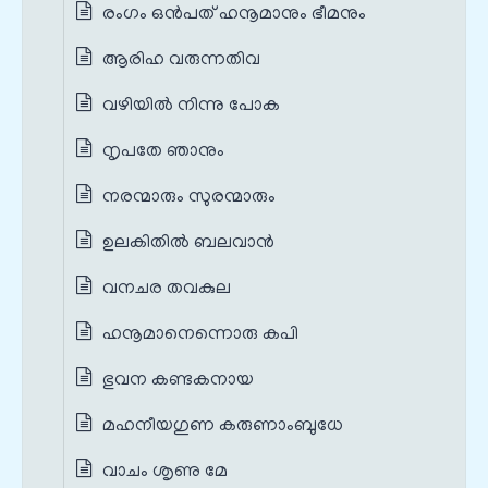
രംഗം ഒൻപത് ഹനൂമാനും ഭീമനും
ആരിഹ വരുന്നതിവ
വഴിയിൽ നിന്നു പോക
നൃപതേ ഞാനും
നരന്മാരും സുരന്മാരും
ഉലകിതിൽ ബലവാൻ
വനചര തവകുല
ഹനൂമാനെന്നൊരു കപി
ഭുവന കണ്ടകനായ
മഹനീയഗുണ കരുണാംബുധേ
വാചം ശൃണു മേ