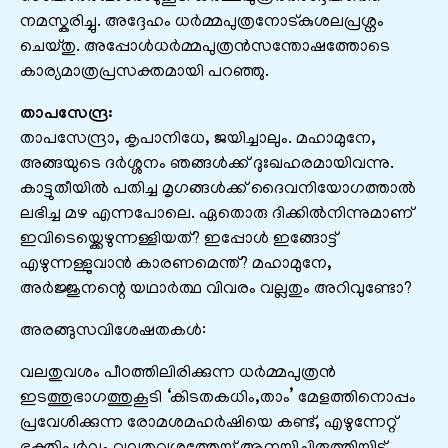
നമസ്കരിച്ചു. അദ്ദേഹം ധർമ്മപുത്രനോട്‌കുശലപ്രശ്നം
ചെയ്തു. അപ്പോൾധർമ്മപുത്രൻസന്തോഷത്തോടെ
കാര്യമാത്രപ്രസക്തമായി പറഞ്ഞു.
താപസേന്ദ്ര:
താപസേന്ദ്രാ, കൃപാനിധേ, ജയിച്ചാലും. മഹാമുനേ,
അങ്ങയുടെ ദര്‍ശ്ശനം ഞങ്ങള്‍ക്ക് ദുഃഖഹരമായിവന്നു.
കാട്ടുതീയില്‍ പതിച്ച മൃഗങ്ങള്‍ക്ക് ദൈവനിയോഗത്താല്‍
ലഭിച്ച മഴ എന്നപോലെ. ഏതൊരു ദിക്കില്‍നിന്നുമാണ്
ഇവിടെയ്ക്കെഴുന്നള്ളിയത്? ഇപ്പോള്‍ ഇങ്ങോട്ട്
എഴുന്നള്ളുവാന്‍ കാരണമെന്ത്? മഹാമുനേ,
അര്‍ജ്ജുനന്റെ യഥാര്‍ത്ഥ വിവരം വല്ലതും അറിവുണ്ടോ?
അരങ്ങുസവിശേഷതകൾ:
വലതുവശം പീഠത്തിലിരിക്കുന്ന ധര്‍മ്മപുത്രന്‍
ഇടത്തുഭാഗത്തുകൂടി ‘കിടതകധിം,താം’ മേളത്തിനൊപ്പം
പ്രവേശിക്കുന്ന രോമശമഹര്‍ഷിയെ കണ്ട്, എഴുന്നേറ്റ്