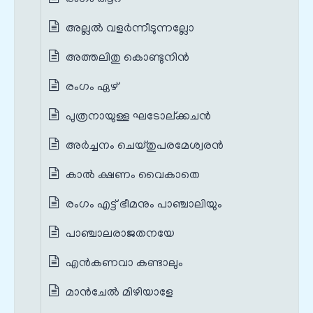
അല്ലല്‍ വളര്‍ന്നീടുന്നല്ലോ
അത്തലിതു കൊണ്ടുനിൻ
രംഗം ഏഴ്
പുത്രനായുള്ള ഘടോല്ക്കചന്‍
അർച്ചനം ചെയ്തുപരമേശ്വരൻ
കാൽ ക്ഷണം വൈകാതെ
രംഗം എട്ട് ഭീമനും പാഞ്ചാലിയും
പാഞ്ചാലരാജതനയേ
എൻ‌കണവാ കണ്ടാലും
മാൻ‌ചേൽ മിഴിയാളേ