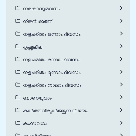
നരകാസുരവധം
നിഴൽക്കുത്ത്
നളചരിതം ഒന്നാം ദിവസം
കൃഷ്ണലീല
നളചരിതം രണ്ടാം ദിവസം
നളചരിതം മൂന്നാം ദിവസം
നളചരിതം നാലാം ദിവസം
ബാണയുദ്ധം
കാർത്തവീര്യാർജ്ജുന വിജയം
കംസവധം