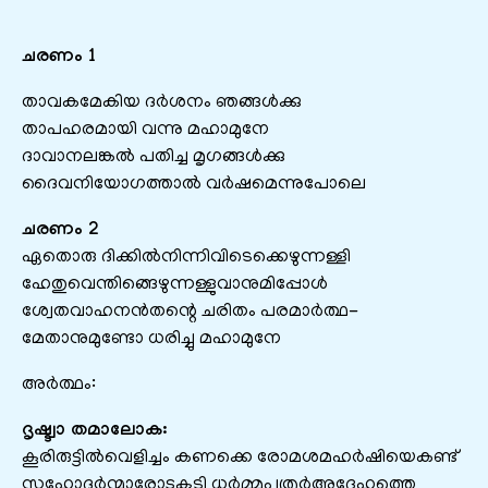
ചരണം 1
താവകമേകിയ ദര്‍ശനം ഞങ്ങള്‍ക്കു
താപഹരമായി വന്നു മഹാമുനേ
ദാവാനലങ്കല്‍ പതിച്ച മൃഗങ്ങള്‍ക്കു
ദൈവനിയോഗത്താല്‍ വര്‍ഷമെന്നുപോലെ
ചരണം 2
ഏതൊരു ദിക്കില്‍നിന്നിവിടെക്കെഴുന്നള്ളി
ഹേതുവെന്തിങ്ങെഴുന്നള്ളുവാനുമിപ്പോള്‍
ശ്വേതവാഹനന്‍തന്റെ ചരിതം പരമാര്‍ത്ഥ-
മേതാനുമുണ്ടോ ധരിച്ചു മഹാമുനേ
അർത്ഥം:
ദൃഷ്ട്വാ തമാലോക:
കൂരിരുട്ടിൽവെളിച്ചം കണക്കെ രോമശമഹർഷിയെകണ്ട്‌
സഹോദർന്മാരോടുകൂടി ധർമ്മപുത്രർഅദ്ദേഹത്തെ