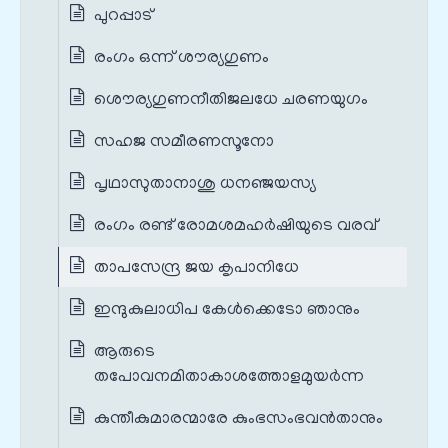
പുറപ്പാട്
രംഗം ഒന്ന് ശൗര്യഗുണം
ശൌര്യഗുണനീതിജലധേ ചരണയുഗം
സഹജ സമീരണസൂനോ
പൃഥാസുതാനാശു ധനഞ്ജയസ്യ
രംഗം രണ്ട് രോമശമഹർഷിയുടെ വരവ്
താപസേന്ദ്ര ജയ കൃപാനിധേ
ഇന്ദുകുലാധിപ കേൾക്കെടോ ഞാനും
ആരുടെ
തപോവനമിതാകാശത്തോളമുയര്‍ന്ന
കുന്തീകുമാരന്മാരേ കുംഭസംഭവൻതാനും