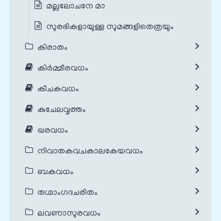
മല്ലലോചനേ മാ
സുരഭികളായുള്ള സുമങ്ങളിതെത്രയും
കിരാതം
കിർമ്മീരവധം
കീചകവധം
കുചേലവൃത്തം
ഖരവധം
നിവാതകവചകാലകേയവധം
ബകവധം
രുഗ്മാംഗദചരിതം
ലവണാസുരവധം