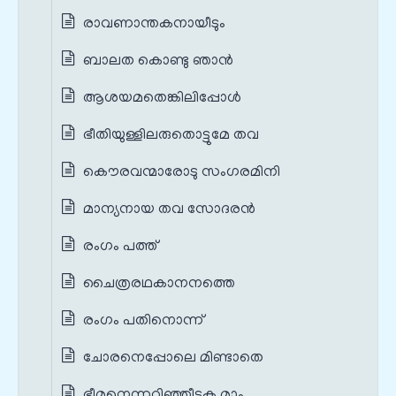
രാവണാന്തകനായീടും
ബാലത കൊണ്ടു ഞാൻ
ആശയമതെങ്കിലിപ്പോൾ
ഭീതിയുള്ളിലരുതൊട്ടുമേ തവ
കൌരവന്മാരോടു സംഗരമിനി
മാന്യനായ തവ സോദരൻ
രംഗം പത്ത്
ചൈത്രരഥകാനനത്തെ
രംഗം പതിനൊന്ന്
ചോരനെപ്പോലെ മിണ്ടാതെ
ഭീമനെന്നറിഞ്ഞീടുക മാം