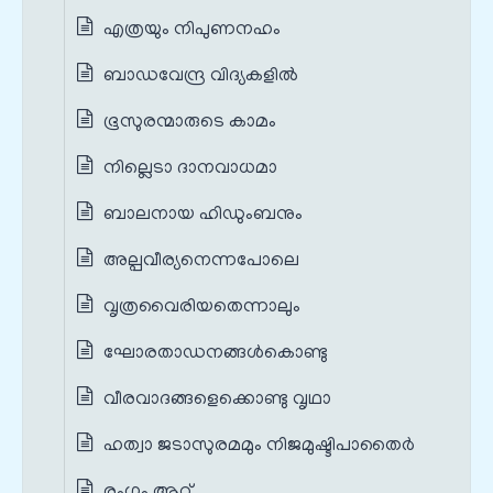
എത്രയും നിപുണനഹം
ബാഡവേന്ദ്ര വിദ്യകളിൽ
ഭൂസുരന്മാരുടെ കാമം
നില്ലെടാ ദാനവാധമാ
ബാലനായ ഹിഡുംബനും
അല്പവീര്യനെന്നപോലെ
വൃത്രവൈരിയതെന്നാലും
ഘോരതാഡനങ്ങൾകൊണ്ടു
വീരവാദങ്ങളെക്കൊണ്ടു വൃഥാ
ഹത്വാ ജടാസുരമമും നിജമുഷ്ടിപാതൈർ
രംഗം ആറ്