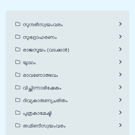
സുന്ദരീസ്വയംവരം
സുഭദ്രാഹരണം
രാജസൂയം (വടക്കൻ)
യുദ്ധം
രാവണോത്ഭവം
വിച്ഛിന്നാഭിഷേകം
ദിവ്യകാരുണ്യചരിതം
പുത്രകാമേഷ്ടി
രുഗ്മിണീസ്വയംവരം