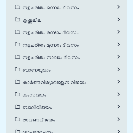
നളചരിതം ഒന്നാം ദിവസം
കൃഷ്ണലീല
നളചരിതം രണ്ടാം ദിവസം
നളചരിതം മൂന്നാം ദിവസം
നളചരിതം നാലാം ദിവസം
ബാണയുദ്ധം
കാർത്തവീര്യാർജ്ജുന വിജയം
കംസവധം
ബാലിവിജയം
രാവണവിജയം
ശാപമോചനം