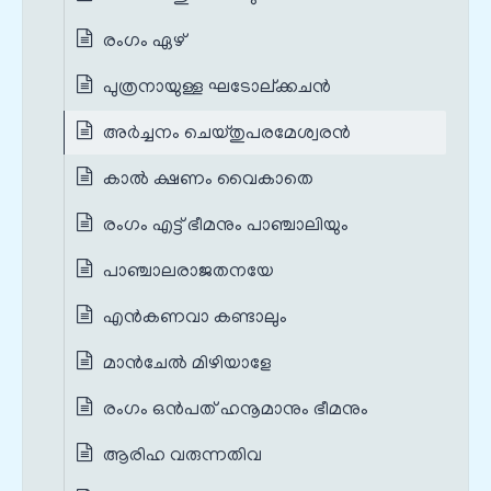
രംഗം ഏഴ്
പുത്രനായുള്ള ഘടോല്ക്കചന്‍
അർച്ചനം ചെയ്തുപരമേശ്വരൻ
കാൽ ക്ഷണം വൈകാതെ
രംഗം എട്ട് ഭീമനും പാഞ്ചാലിയും
പാഞ്ചാലരാജതനയേ
എൻ‌കണവാ കണ്ടാലും
മാൻ‌ചേൽ മിഴിയാളേ
രംഗം ഒൻപത് ഹനൂമാനും ഭീമനും
ആരിഹ വരുന്നതിവ