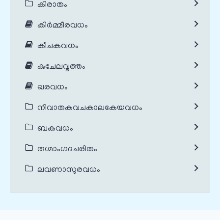
കിരാതം
കിർമ്മീരവധം
കീചകവധം
കുചേലവൃത്തം
ഖരവധം
നിവാതകവചകാലകേയവധം
ബകവധം
രുഗ്മാംഗദചരിതം
ലവണാസുരവധം