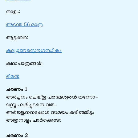
താളം:
അടന്ത 56 മാത്ര
ആട്ടക്കഥ:
കല്യാണസൌഗന്ധികം
കഥാപാത്രങ്ങൾ:
ഭീമൻ
ചരണം 1
അര്‍ച്ചനം ചെയ്തു പരമേശ്വരന്‍ തന്നോ-
ടസ്ത്രം ലഭിച്ചുടനെ വരും
അര്‍ജ്ജുനനപ്പോള്‍ സമയം കഴിഞ്ഞീടും
അത്രനാളും പാര്‍ക്കെടോ
ചരണം 2