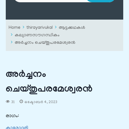
Home
thirayarivukal
ആട്ടക്കഥകൾ
കല്യാണസൗഗന്ധികം
അർച്ചനം ചെയ്തുപരമേശ്വരൻ
അർച്ചനം
ചെയ്തുപരമേശ്വരൻ
31
ഒക്ടോബർ 4, 2023
രാഗം:
കാമോദരി