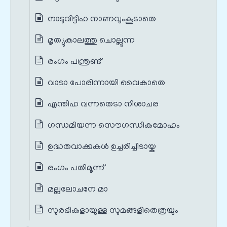
നാടുവിട്ടിഹ നാണവുംകൂടാതെ
മൃത്യുകാലത്തു ചൊല്ലുന്ന
രംഗം പന്ത്രണ്ട്‌
വാടാ പോരിന്നായി വൈകാതെ
എന്തിഹ വന്നതെടാ നിശാചര
ഗന്ധമിയന്ന സൌഗന്ധികമോഹം
ഉദ്ധതവാക്കുകൾ ഉച്ചരിച്ചീടായ്ക
രംഗം പതിമൂന്ന്
മല്ലലോചനേ മാ
സുരഭികളായുള്ള സുമങ്ങളിതെത്രയും