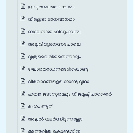
ഭൂസുരന്മാരുടെ കാമം
നില്ലെടാ ദാനവാധമാ
ബാലനായ ഹിഡുംബനും
അല്പവീര്യനെന്നപോലെ
വൃത്രവൈരിയതെന്നാലും
ഘോരതാഡനങ്ങൾകൊണ്ടു
വീരവാദങ്ങളെക്കൊണ്ടു വൃഥാ
ഹത്വാ ജടാസുരമമും നിജമുഷ്ടിപാതൈർ
രംഗം ആറ്
അല്ലല്‍ വളര്‍ന്നീടുന്നല്ലോ
അത്തലിതു കൊണ്ടുനിൻ