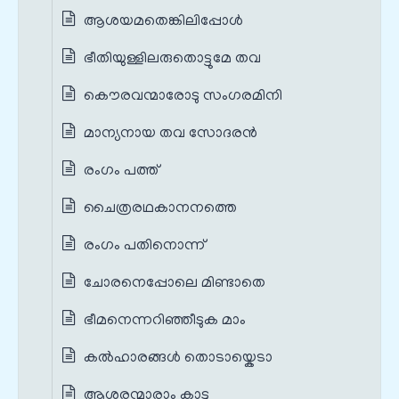
ആശയമതെങ്കിലിപ്പോൾ
ഭീതിയുള്ളിലരുതൊട്ടുമേ തവ
കൌരവന്മാരോടു സംഗരമിനി
മാന്യനായ തവ സോദരൻ
രംഗം പത്ത്
ചൈത്രരഥകാനനത്തെ
രംഗം പതിനൊന്ന്
ചോരനെപ്പോലെ മിണ്ടാതെ
ഭീമനെന്നറിഞ്ഞീടുക മാം
കൽഹാരങ്ങൾ തൊടായ്കെടാ
ആശരന്മാരാം കാടു