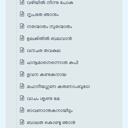
വഴിയിൽ നിന്നു പോക
നൃപതേ ഞാനും
നരന്മാരും സുരന്മാരും
ഉലകിതിൽ ബലവാൻ
വനചര തവകുല
ഹനൂമാനെന്നൊരു കപി
ഭുവന കണ്ടകനായ
മഹനീയഗുണ കരുണാംബുധേ
വാചം ശൃണു മേ
രാവണാന്തകനായീടും
ബാലത കൊണ്ടു ഞാൻ