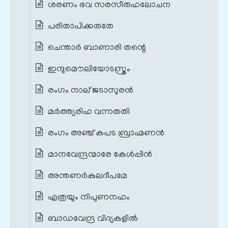
ശരണം ഭവ സരസീരുഹലോചന
പരിതാപിക്കരുതേ
ചെന്താർ ബാണാരി തന്റെ
ഇന്ദുമൌലിയോടസ്ത്രം
രംഗം നാല് ജടാസുരൻ
മര്‍ത്ത്യരിഹ വന്നതതി
രംഗം അഞ്ച് കപട ബ്രാഹ്മണൻ
മാനവേന്ദ്രന്മാരേ കേള്‍പ്പിന്‍
അന്തണർകുലദീപമേ
എത്രയും നിപുണനഹം
ബാഡവേന്ദ്ര വിദ്യകളിൽ