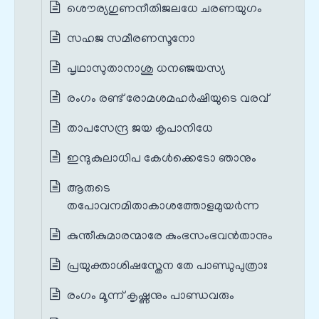
ശൌര്യഗുണനീതിജലധേ ചരണയുഗം
സഹജ സമീരണസൂനോ
പൃഥാസുതാനാശു ധനഞ്ജയസ്യ
രംഗം രണ്ട് രോമശമഹർഷിയുടെ വരവ്
താപസേന്ദ്ര ജയ കൃപാനിധേ
ഇന്ദുകുലാധിപ കേൾക്കെടോ ഞാനും
ആരുടെ
തപോവനമിതാകാശത്തോളമുയര്‍ന്ന
കുന്തീകുമാരന്മാരേ കുംഭസംഭവൻതാനും
പ്രയുക്താശിഷസ്തേന തേ പാണ്ഡുപുത്രാഃ
രംഗം മൂന്ന് കൃഷ്ണനും പാണ്ഡവരും