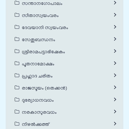
സന്താനഗോപാലം
സീതാസ്വയംവരം
ദേവയാനി സ്വയംവരം
സേതുബന്ധനം
ശ്രീരാമപട്ടാഭിഷേകം
പൂതനാമോക്ഷം
പ്രഹ്ലാദ ചരിതം
രാജസൂയം (തെക്കൻ)
ദുര്യോധനവധം
നരകാസുരവധം
നിഴൽക്കുത്ത്