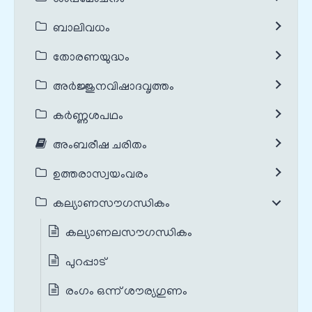
ബാലിവധം
തോരണയുദ്ധം
അർജ്ജുനവിഷാദവൃത്തം
കർണ്ണശപഥം
അംബരീഷ ചരിതം
ഉത്തരാസ്വയംവരം
കല്യാണസൗഗന്ധികം
കല്യാണലസൗഗന്ധികം
പുറപ്പാട്
രംഗം ഒന്ന് ശൗര്യഗുണം