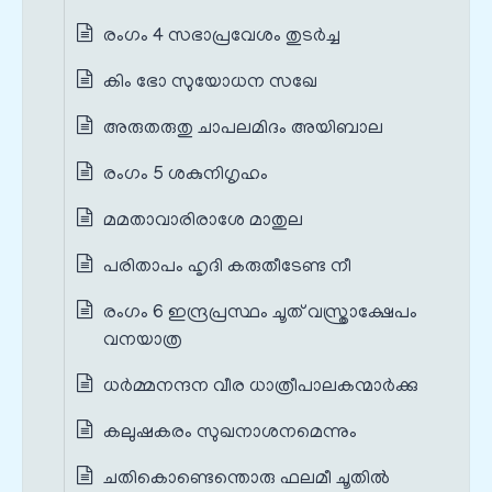
രംഗം 4 സഭാപ്രവേശം തുടർച്ച
കിം ഭോ സുയോധന സഖേ
അരുതരുതു ചാപലമിദം അയിബാല
രംഗം 5 ശകുനിഗൃഹം
മമതാവാരിരാശേ മാതുല
പരിതാപം ഹൃദി കരുതീടേണ്ട നീ
രംഗം 6 ഇന്ദ്രപ്രസ്ഥം ചൂത് വസ്ത്രാക്ഷേപം
വനയാത്ര
ധര്‍മ്മനന്ദന വീര ധാത്രീപാലകന്മാര്‍ക്കു
കലുഷകരം സുഖനാശനമെന്നും
ചതികൊണ്ടെന്തൊരു ഫലമീ ചൂതില്‍