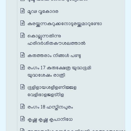
മൂഢ വൃകോദര
കുരയ്ക്കുന്നകുറുക്കനോടുരയ്ക്കുമാറുണ്ടോ
കൊല്ലുന്നതിന്നു
ഹരിദർശിതകൗശലത്താൽ
കരുത്തരാം നിങ്ങൾ പണ്ടു
രംഗം 17 കുരുക്ഷേത്ര യുദ്ധഭൂമി
യുദ്ധശേഷം രാത്രി
ഭൂളിളായശളീളണിജ്ജള
വേളിഭാളജളട്ഠിള
രംഗം 18 ഹസ്തിനപുരം
കൃഷ്ണ കൃഷ്ണ കൃപാനിധേ