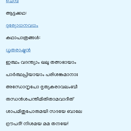
ചെമ്പ
ആട്ടക്കഥ:
ദുര്യോധനവധം
കഥാപാത്രങ്ങൾ:
ധൃതരാഷ്ട്രൻ
ഇത്ഥം വദന്ത്യാം ഖലു തത്സഭായാം
പാർത്ഥപ്രിയായാം പരിശങ്കമാനാഃ
അന്ധോനൃപോ ഭൃത്യകരാവലംബീ
രുന്ധൻശപന്തീമിതിതാമവാദീത്
ശാപമിതുപോരുമയി സദയേ ബാലേ
ദ്രൗപദീ! നിശമയ മമ തനയേ!