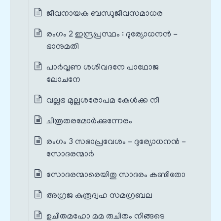
ജീവനായക ബന്ധുജീവസമാധര
രംഗം 2 ഇന്ദ്രപ്രസ്ഥം : ദുര്യോധനൻ -
ഭാനുമതി
പാര്‍വ്വണ ശശിവദനേ പാഥോജ
ലോചനേ
വല്ലഭ മുല്ലശരോപമ കേള്‍ക്ക നീ
ചിത്രതരമോര്‍ക്കുന്നേരം
രംഗം 3 സഭാപ്രവേശം - ദുര്യോധനൻ -
സോദരന്മാർ
സോദരന്മാരെയിതു സാദരം കണ്ടിതോ
അഗ്രജ കുരൂദ്വഹ സമഗ്രബല
ഉചിതമഹോ മമ രുചിതം നിങ്ങടെ