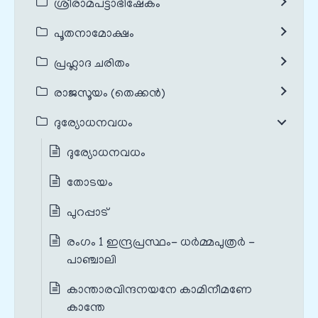
ശ്രീരാമപട്ടാഭിഷേകം
പൂതനാമോക്ഷം
പ്രഹ്ലാദ ചരിതം
രാജസൂയം (തെക്കൻ)
ദുര്യോധനവധം
ദുര്യോധനവധം
തോടയം
പുറപ്പാട്
രംഗം 1 ഇന്ദ്രപ്രസ്ഥം- ധർമ്മപുത്രർ -
പാഞ്ചാലി
കാന്താരവിന്ദനയനേ കാമിനീമണേ
കാന്തേ