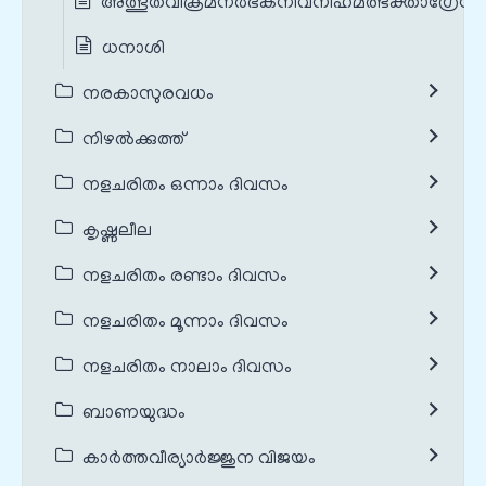
അത്ഭുതവിക്രമനർഭകനിവനിഹമത്ഭക്താഗ്രേസര
ധനാശി
നരകാസുരവധം
നിഴൽക്കുത്ത്
നളചരിതം ഒന്നാം ദിവസം
കൃഷ്ണലീല
നളചരിതം രണ്ടാം ദിവസം
നളചരിതം മൂന്നാം ദിവസം
നളചരിതം നാലാം ദിവസം
ബാണയുദ്ധം
കാർത്തവീര്യാർജ്ജുന വിജയം