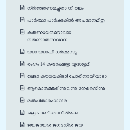
നിര്‍ത്തേണമച്ചുതാ നീ രഥം
പാര്‍ത്ഥാ പാര്‍ക്കുകില്‍ അപമാനമിതു
കരുണാവരുണാലയ
തരുണാരുണവദന
യദാ യദാഹി ധര്‍മ്മസ്യ
രംഗം 14 കുരുക്ഷേത്ര യുദ്ധഭൂമി
ഖേടാ കൗരവകീടാ! പോരിനായ് വാടാ
ആരൊരുത്തരിന്നുവന്നു നേരെനിന്നു
മൽപിതാമഹാവീര
ചക്രപാണിഞാനിരിക്കെ
ജയജയേശ ജഗദധീശ ജയ