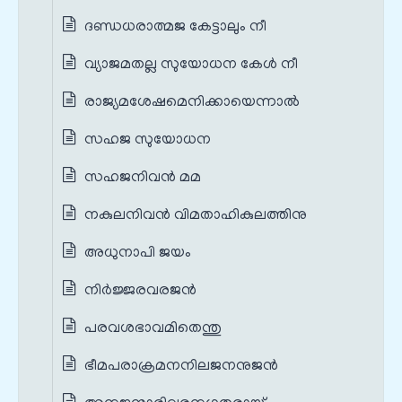
ദണ്ഡധരാത്മജ കേട്ടാലും നീ
വ്യാജമതല്ല സുയോധന കേള്‍ നീ
രാജ്യമശേഷമെനിക്കായെന്നാല്‍
സഹജ സുയോധന
സഹജനിവന്‍ മമ
നകുലനിവന്‍ വിമതാഹികുലത്തിനു
അധുനാപി ജയം
നിര്‍ജ്ജരവരജന്‍
പരവശഭാവമിതെന്തു
ഭീമപരാക്രമനനിലജനനുജന്‍