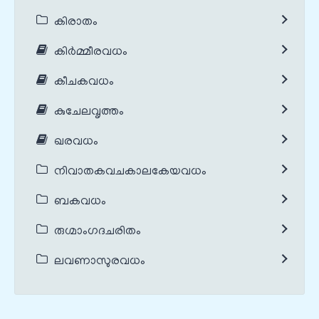
കിരാതം
കിർമ്മീരവധം
കീചകവധം
കുചേലവൃത്തം
ഖരവധം
നിവാതകവചകാലകേയവധം
ബകവധം
രുഗ്മാംഗദചരിതം
ലവണാസുരവധം