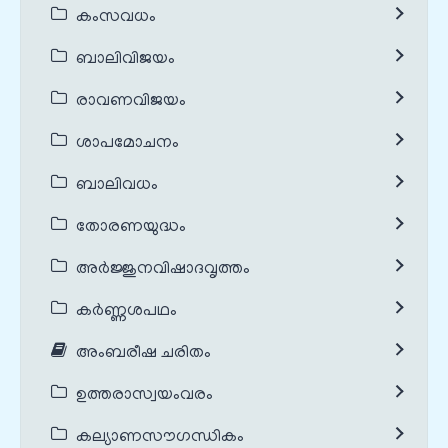
കംസവധം
ബാലിവിജയം
രാവണവിജയം
ശാപമോചനം
ബാലിവധം
തോരണയുദ്ധം
അർജ്ജുനവിഷാദവൃത്തം
കർണ്ണശപഥം
അംബരീഷ ചരിതം
ഉത്തരാസ്വയംവരം
കല്യാണസൗഗന്ധികം