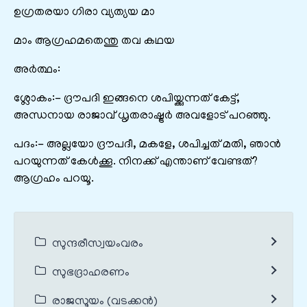
ഉഗ്രതരയാ ഗിരാ വ്യത്യയ മാ
മാം ആഗ്രഹമതെന്തു തവ കഥയ
അർത്ഥം:
ശ്ലോകം:- ദ്രൗപദി ഇങ്ങനെ ശപിയ്ക്കുന്നത് കേട്ട്,
അന്ധനായ രാജാവ് ധൃതരാഷ്ട്രർ അവളോട് പറഞ്ഞു.
പദം:- അല്ലയോ ദ്രൗപദീ, മകളേ, ശപിച്ചത് മതി, ഞാൻ
പറയുന്നത് കേൾക്കൂ. നിനക്ക് എന്താണ് വേണ്ടത്?
ആഗ്രഹം പറയൂ.
സുന്ദരീസ്വയംവരം
സുഭദ്രാഹരണം
രാജസൂയം (വടക്കൻ)