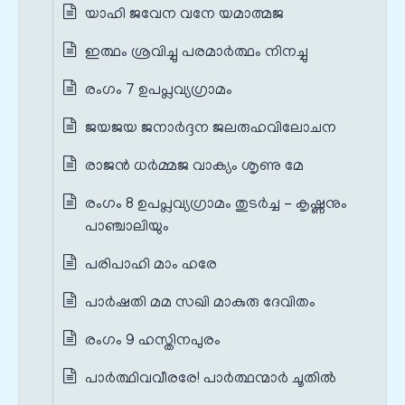
യാഹി ജവേന വനേ യമാത്മജ
ഇത്ഥം ശ്രവിച്ചു പരമാര്‍ത്ഥം നിനച്ചു
രംഗം 7 ഉപപ്ലവ്യഗ്രാമം
ജയജയ ജനാര്‍ദ്ദന ജലരുഹവിലോചന
രാജന്‍ ധര്‍മ്മജ വാക്യം ശൃണു മേ
രംഗം 8 ഉപപ്ലവ്യഗ്രാമം തുടർച്ച - കൃഷ്ണനും
പാഞ്ചാലിയും
പരിപാഹി മാം ഹരേ
പാര്‍ഷതി മമ സഖി മാകുരു ദേവിതം
രംഗം 9 ഹസ്തിനപുരം
പാര്‍ത്ഥിവവീരരേ! പാര്‍ത്ഥന്മാര്‍ ചൂതില്‍