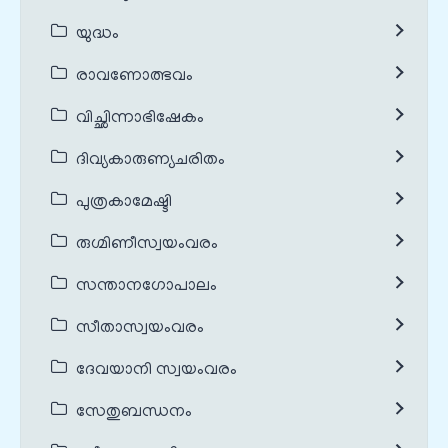
യുദ്ധം
രാവണോത്ഭവം
വിച്ഛിന്നാഭിഷേകം
ദിവ്യകാരുണ്യചരിതം
പുത്രകാമേഷ്ടി
രുഗ്മിണീസ്വയംവരം
സന്താനഗോപാലം
സീതാസ്വയംവരം
ദേവയാനി സ്വയംവരം
സേതുബന്ധനം