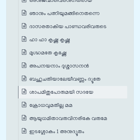
അനുജന്മാരിവരനുഗതരായ്
ഞാനും പത്നിയുമങ്ങിനെതന്നെ
ദാസരതാകിയ പാണ്ഡവരിവരുടെ
ഹാ ഹാ കൃഷ്ണ കൃഷ്ണ
മുഗ്ദ്ധമതേ കൃഷ്ണേ
അപനയനാം ദുശ്ശാസനൻ
ബഹുചതിയാലേയീവണ്ണം ദ്യൂതേ
ശാപമിതുപോരുമയി സദയേ
ക്രോധവുമതില്ല മമ
ആയുധമിതാവരുവിനരികേ വരുമേ
ഇടശ്ലോകം 1 അനുദ്യൂതം