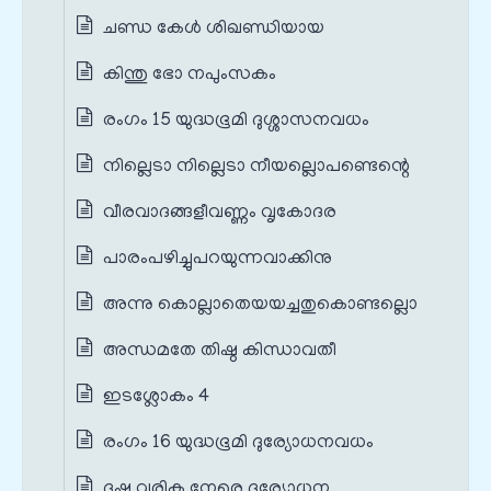
ചണ്ഡ കേൾ ശിഖണ്ഡിയായ
കിന്തു ഭോ നപുംസകം
രംഗം 15 യുദ്ധഭൂമി ദുശ്ശാസനവധം
നില്ലെടാ നില്ലെടാ നീയല്ലൊപണ്ടെന്റെ
വീരവാദങ്ങളീവണ്ണം വൃകോദര
പാരം‌പഴിച്ചുപറയുന്നവാക്കിനു
അന്നു കൊല്ലാതെയയച്ചതുകൊണ്ടല്ലൊ
അന്ധമതേ തിഷ്ഠ കിന്ധാവതീ
ഇടശ്ലോകം 4
രംഗം 16 യുദ്ധഭൂമി ദുര്യോധനവധം
ദുഷ്ട വരിക നേരെ ദുര്യോധന