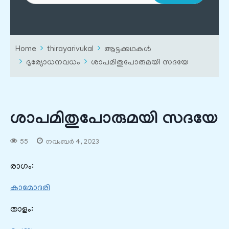
Home
thirayarivukal
ആട്ടക്കഥകൾ
ദുര്യോധനവധം
ശാപമിതുപോരുമയി സദയേ
ശാപമിതുപോരുമയി സദയേ
55
നവംബർ 4, 2023
രാഗം:
കാമോദരി
താളം: