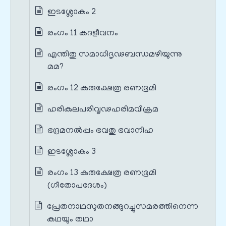
ഇടശ്ലോകം 2
രംഗം 11 കദളീവനം
എന്തിതു സമാധിദൃഢബന്ധമഴിയുന്നു
മമ?
രംഗം 12 കുരുക്ഷേത്ര രണഭൂമി
ഹരികുലപരിവൃഢഹരിമവിക്രമ
ഭദ്രമനൽപ്പം ഭവതു ഭവാനിഹ
ഇടശ്ലോകം 3
രംഗം 13 കുരുക്ഷേത്ര രണഭൂമി
(ഗീതോപദേശം)
പ്രേതനാഥസുതനങ്ങുറച്ചുസമരത്തിനെന്ന
കഥയും തഥാ