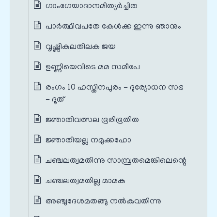
ഗാംഗേയാദാനമിത്യര്‍ച്ചിത
പാര്‍ത്ഥിവപതേ കേള്‍ക്ക ഇന്നു ഞാനും
വൃഷ്ണികുലതിലക ജയ
ഉണ്ണിയെവിടെ മമ സമീപേ
രംഗം 10 ഹസ്തിനപുരം - ദുര്യോധന സഭ
- ദൂത്
ജ്ഞാതിവത്സല ഭൂരിഭൂതിത
ജ്ഞാതിയല്ല നമുക്കഹോ
ചഞ്ചലത്വമതിന്നു സാമ്പ്രതമെങ്കിലെന്റെ
ചഞ്ചലത്വമതില്ല മാമക
അഞ്ചുദേശമതങ്ങു നല്‍കുവതിന്നു