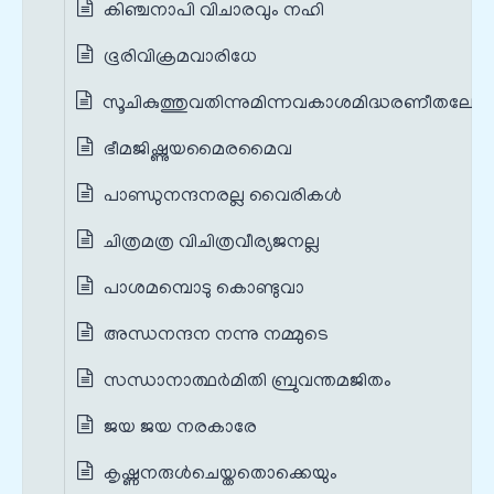
കിഞ്ചനാപി വിചാരവും നഹി
ഭൂരിവിക്രമവാരിധേ
സൂചികുത്തുവതിന്നുമിന്നവകാശമിദ്ധരണീതലേ
ഭീമജിഷ്ണുയമൈരമൈവ
പാണ്ഡുനന്ദനരല്ല വൈരികള്‍
ചിത്രമത്ര വിചിത്രവീര്യജനല്ല
പാശമമ്പൊടു കൊണ്ടുവാ
അന്ധനന്ദന നന്നു നമ്മുടെ
സന്ധാനാത്ഥര്‍മിതി ബ്രുവന്തമജിതം
ജയ ജയ നരകാരേ
കൃഷ്ണനരുള്‍ചെയ്തതൊക്കെയും